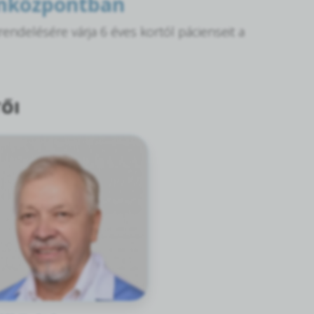
omközpontban
ndelésére várja 6 éves kortól pácienseit a
ŐI