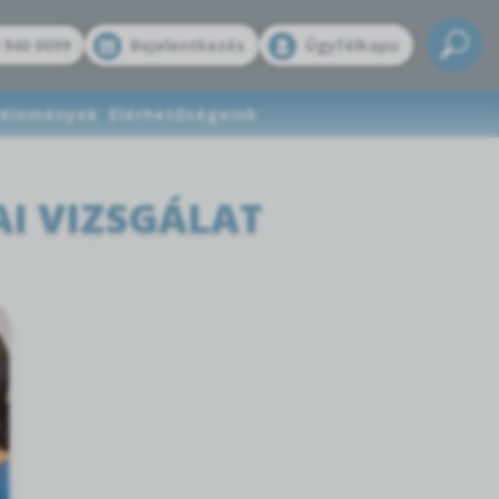
 940 0099
Bejelentkezés
Ügyfélkapu
élemények
Elérhetőségeink
I VIZSGÁLAT