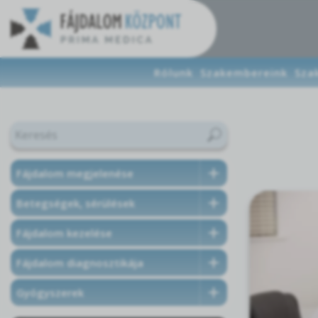
Rólunk
Szakembereink
Sza
Fájdalom megjelenése
Betegségek, sérülések
Fájdalom kezelése
Fájdalom diagnosztikája
Gyógyszerek