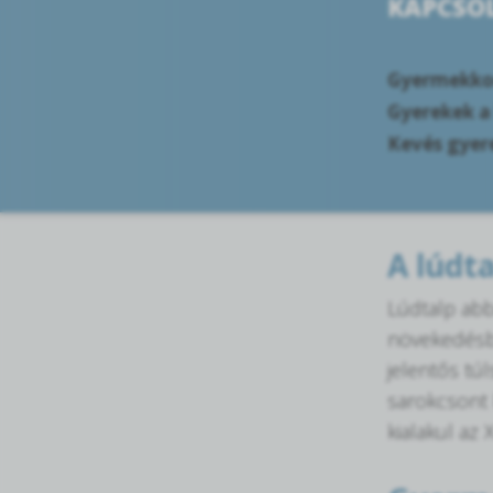
KAPCSOL
Gyermekkor
Gyerekek a
Kevés gyer
A lúdt
Lúdtalp abb
növekedésbő
jelentős túl
sarokcsont k
kialakul az