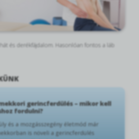
 hát és derékfájdalom. Hasonlóan fontos a láb
KKÜNK
ekkori gerincferdülés – mikor kell
shoz fordulni?
súly és a mozgásszegény életmód már
ekkorban is növeli a gerincferdülés