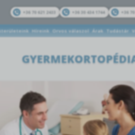
+36 70 621 2433
+36 30 434 1744
+36 70
kterületeink
Híreink
Orvos válaszol
Árak
Tudástár
V
GYERMEKORTOPÉDIA