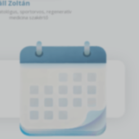
áll Zoltán
tológus, sportorvos, regeneratív
medicina szakértő