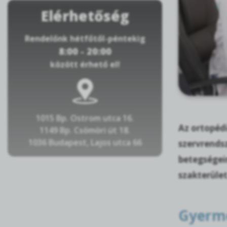
Elérhetőség
Rendelőnk hétfőtől-péntekig
8:00 - 20:00
között érhető el!
1015 Bp. Ostrom utca 16.
Az ortopédi
1149 Bp. Csömöri út 18.
1036 Budapest, Lajos utca 66
szervrendsz
betegségei
szakterület
Gyerme