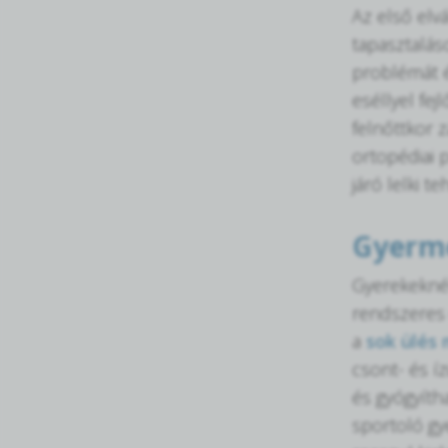
Az első elv
tapasztalás
problémát é
eséllyel fe
felnőttkor 
ortopédiai 
járó lelki t
Gyerme
Gyerekeknél
rendszeres 
a
sok ülés 
csont- és í
és gyógyíth
sportoló gy