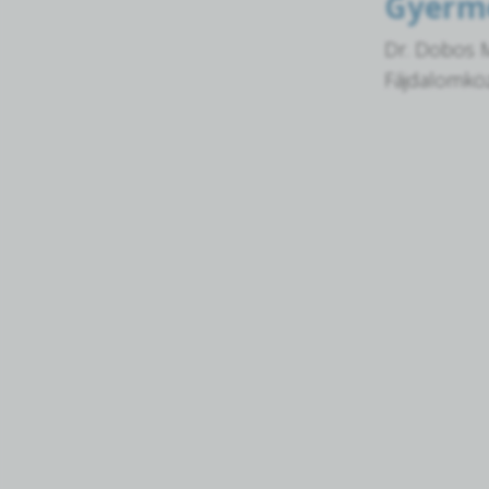
Gyerme
Dr. Dobos M
Fájdalomköz