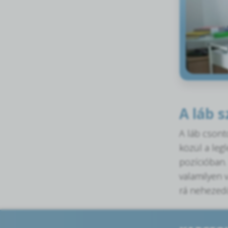
A láb s
A láb csonto
közül a leg
pozícióban.
valamilyen 
rá nehezedő 