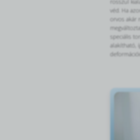
rosszul kial
véd. Ha azo
orvos akár m
megváltozta
speciális to
alakítható,
deformációi