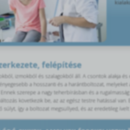
kialak
zerkezete, felépítése
kból, izmokból és szalagokból áll. A csontok alakja és e
lényegesebb a hosszanti és a harántboltozat, melyeket 
 Ennek szerepe a nagy teherbírásban és a rugalmasság 
változás következik be, az az egész testre hatással van
súlyt, így a boltozat megsüllyed, és az eredetileg ívelt