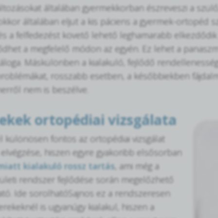
áltozásokat általában gyermekkorban észreveszi a szülő,
okkor általában eljut a kis páciens a gyermek-ortopéd s
s a felfedezést követő lehető leghamarabb elkezdődik
jlődhet a megfelelő módon az egyén. Ez lehet a panasz
záloga. Máskülönben a kialakuló, fejlődő rendellenessége
problémákat, rosszabb esetben, a későbbiekben fájdalma
eherről nem is beszélve.
kek ortopédiai vizsgálata
 különösen fontos az ortopédiai vizsgálat
elvégzése, hiszen egyre gyakoribb elsősorban
miatt kialakuló rossz tartás
, ami még a
zületi rendszer fejlődése során megelőzhető
ató. Ide sorolhatóSajnos ez a rendszeresen
erekeknél is ugyanúgy kialakul, hiszen a