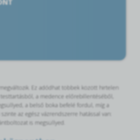
ÖNT
e megváltozik. Ez adódhat többek között hirtelen
 testtartásból, a medence előrebillentéséből,
egsüllyed, a belső boka befelé fordul, míg a
i szinte az egész vázrendszerre hatással van:
ántboltozat is megsüllyed.