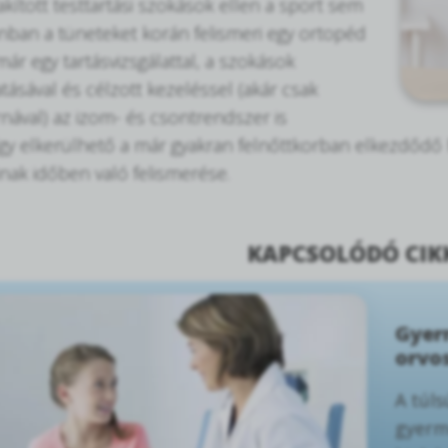
akított testtartási szokások ellen a sport sem
nban a tüneteket korán felismeri egy ortopéd
ár egy tartásvizsgálattal, a szokások
tásával és célzott kezeléssel (akár csak
rnával) az izom- és csontrendszer is
 így elkerülhető a már gyakran felnőttkorban elkezdődő
nak időben való felismerése.
KAPCSOLÓDÓ CI
Gyerm
orvo
A túl
gyerm