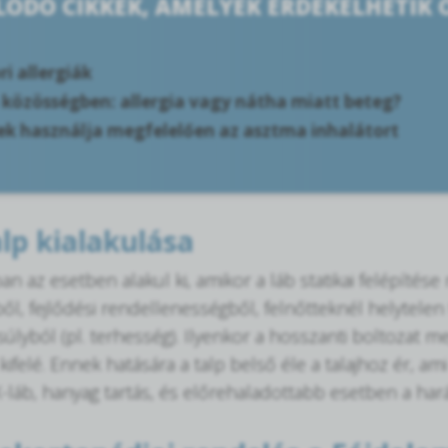
ÓDÓ CIKKEK, AMELYEK ÉRDEKELHETIK 
i allergiák
 közösségben: allergia vagy nátha miatt beteg?
ek használja megfelelően az asztma inhalátort
alp kialakulása
an az esetben alakul ki, amikor a láb statikai felépítés
l, fejlődési rendellenességből, felnőtteknél helytelen
súlyból (pl. terhesség). Ilyenkor a hosszanti boltozat m
ifelé. Ennek hatására a talp belső éle a talajhoz ér, am
 X-láb, hanyag tartás, és előrehaladottabb esetben a har