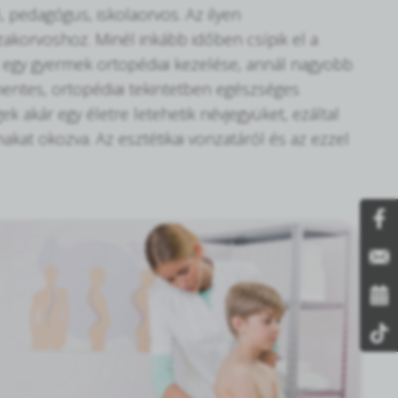
 pedagógus, iskolaorvos. Az ilyen
zakorvoshoz. Minél inkább időben csípik el a
 egy gyermek ortopédiai kezelése, annál nagyobb
mentes, ortopédiai tekintetben egészséges
k akár egy életre letehetik névjegyüket, ezáltal
kat okozva. Az esztétikai vonzatáról és az ezzel