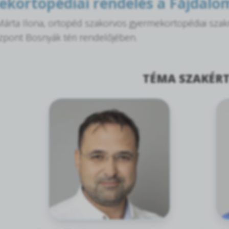
kortopédiai rendelés a Fájdal
árta Ilona, ortopéd szakorvos gyermekortopédiai szakre
pont Bosnyák téri rendelőjében.
TÉMA SZAKÉRT