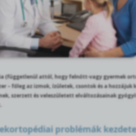
a (függetlenül attól, hogy felnőtt-vagy gyermek ort
er – főleg az izmok, ízületek, csontok és a hozzájuk
nek, szerzett és veleszületett elváltozásainak gyóg
.
kortopédiai problémák kezdet