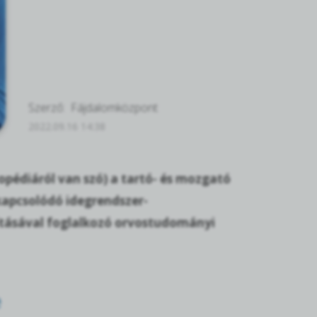
Szerző:
Fájdalomközpont
2022.09.16 14:38
opédiáról van szó) a tartó- és mozgató
 kapcsolódó idegrendszer-
yításával foglalkozó orvostudományi
e