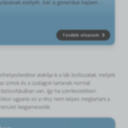
ulásának esélyét, bár a genetikai hajlam ...
Tovább olvasom
lhelyezkedése alakítja ki a láb boltozatait, melyek
az izmok és a szalagok tartanak normál
biztosításában van, így ha szerkezetében
. Ekkor ugyanis ez a rész nem képes megtartani a
 terület kiegyenesedik.