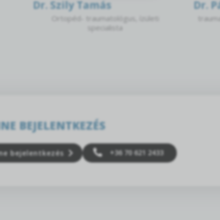
Dr. Szily Tamás
Dr. P
Ortopéd- traumatológus, ízületi
trauma
specialista
NE BEJELENTKEZÉS
+36 70 621 2433
ne bejelentkezés