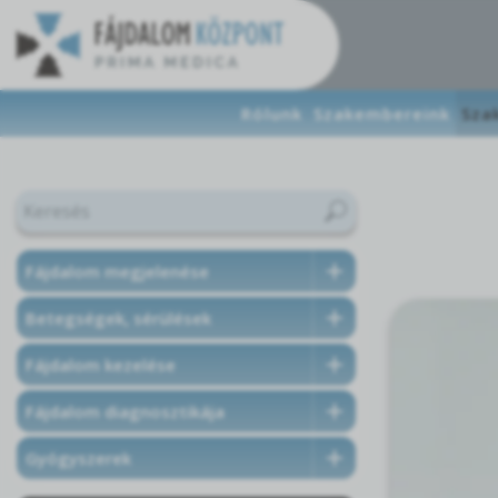
Rólunk
Szakembereink
Sza
Fájdalom megjelenése
Betegségek, sérülések
Fájdalom kezelése
Fájdalom diagnosztikája
Gyógyszerek