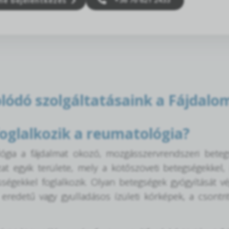
ne bejelentkezés
lódó szolgáltatásaink a Fájdal
foglalkozik a reumatológia?
ógia a fájdalmat okozó, mozgásszervrendszeri betegs
at egyik területe, mely a kötőszöveti betegségekkel,
ségekkel foglalkozik. Olyan betegségek gyógyítását v
eredetű vagy gyulladásos ízületi kórképek, a csontri