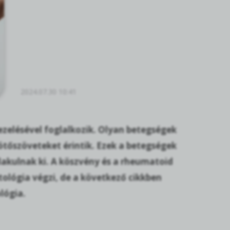
2024.07.30 10:41
elésével foglalkozik. Olyan betegségek
ötőszöveteket érintik. Ezek a betegségek
akulnak ki. A köszvény és a rheumatoid
tológia végzi, de a következő cikkben
lógia.