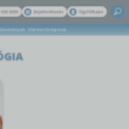
 940 0099
Bejelentkezés
Ügyfélkapu
élemények
Elérhetőségeink
ÓGIA