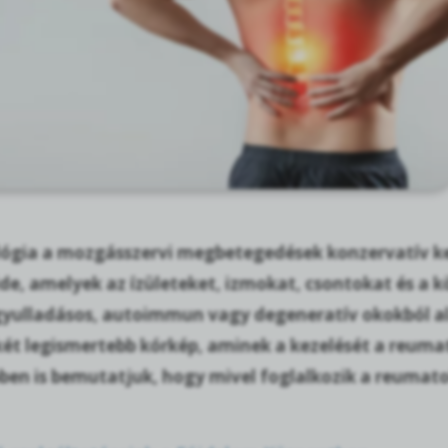
ógia a mozgásszervi megbetegedések konzervatív kez
de, amelyek az ízületeket, izmokat, csontokat és a k
gyulladásos, autoimmun vagy degeneratív okokból al
 két legismertebb kórkép, aminek a kezelését a reuma
bben is bemutatjuk, hogy mivel foglalkozik a reumato