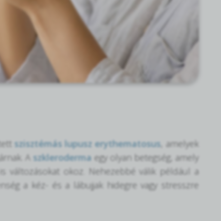
tett
szisztémás lupusz erythematosus
, amelyek
árnak. A
szkleroderma
egy olyan betegség, amely
s változásokat okoz. Nehezebbé válik például a
lenség a kéz- és a lábujjak hidegre vagy stresszre