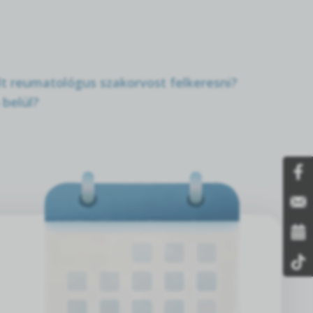
lt reumatológus szakorvost felkeresni?
 belül?