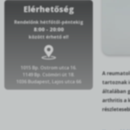
Elérhetőség
Rendelőnk hétfőtől-péntekig
8:00 - 20:00
között érhető el!
1015 Bp. Ostrom utca 16.
A reumatol
1149 Bp. Csömöri út 18.
1036 Budapest, Lajos utca 66
tartoznak i
általában 
arthritis a
részletese