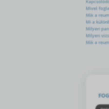
Kapcsolódó
Mivel fogl
Mik a reum
Mi a külön
Milyen pan
Milyen viz
Mik a reum
FOG