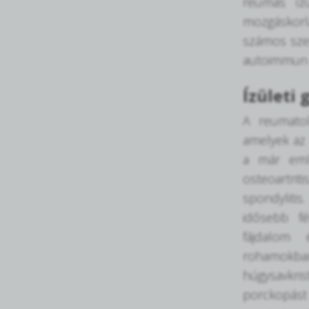
reumás ízü
mozgáskorl
számos szer
autoimmun b
Ízületi
A reumatol
amelyek az 
a már emlí
osteoartrit
spondylitis
idősebb fé
fájdalom 
rohamokban
húgysavkri
porckopást