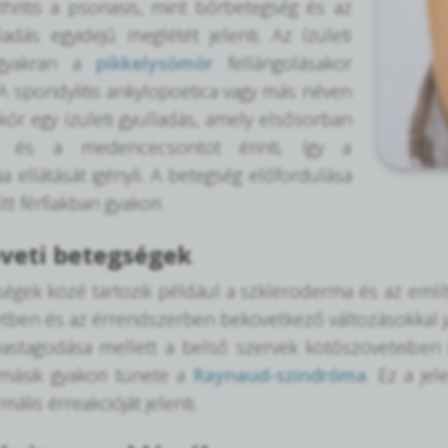
rthritis a psoriasis, mint bőrbetegség és az
lladás egyidejű meglétét jelenti. Az ízületi
 gyakran a
pikkelysömör
fellángolásakor
. A spondylitis ankylopoetica vagy más néven
ór egy ízületi gyulladás, amely elsősorban
t és a medencecsontot érinti, így a
a ellátását igényli. A betegség előfordulása
őtt férfiakban gyakori.
veti betegségek
ségek közé tartozik például a szkleroderma és az emlí
tben és az érrendszerben bekövetkező változásokkal j
astagodása mellett a belső szervek kötőszöveteiben i
 másik gyakori tünete a
Raynaud-szindróma
. Ez a je
ális érreakcióját jelenti.