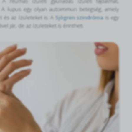
A reumás ízületi gyulladás ízületi fájdalmat,
. A lupus egy olyan autoimmun betegség, amely
 és az ízületeket is. A
Sjögren szindróma
is egy
jár, de az ízületeket is érintheti.