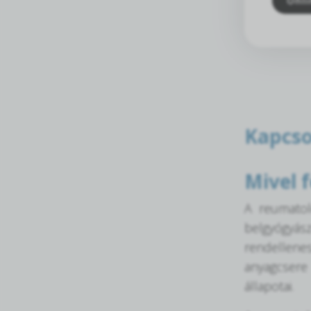
Onli
Kapcso
Mivel 
A reumatol
belgyógyász
rendellenes
anyagcsere 
állapotai.