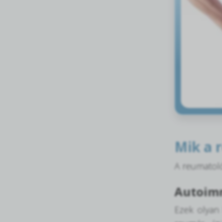
Mik a 
A reumatoló
Autoim
Ezek olyan