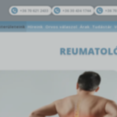
+36 70 621 2433
+36 30 434 1744
+36 70
kterületeink
Híreink
Orvos válaszol
Árak
Tudástár
V
REUMATOL