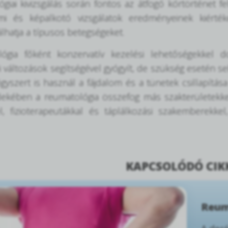
iai kivizsgálás során fontos az átfogó kórtörténet felvé
umi és képalkotó vizsgálatok eredményeinek kiért
álhatja a típusos betegségeket.
ógia főként konzervatív kezelési lehetőségekkel do
 változások segítségével gyógyít, de szükség esetén seb
yszert is használ a fájdalom és a tünetek csillapítása 
dekében a reumatológia összefog más szakterületekke
l, fizioterapeutákkal és táplálkozási szakemberekkel
KAPCSOLÓDÓ CI
Reum