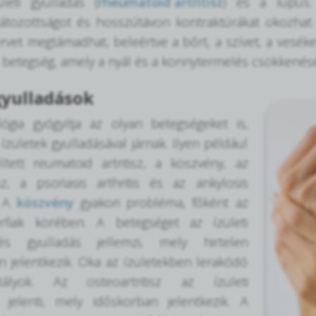
leti gyulladás (
rheumatoid artritisz
) és a lupus. 
átozottságot és hosszútávon kontraktúrákat okozhat
vet megtámadhat, beleértve a bőrt, a szívet, a veséket
etegség, amely a nyál és a könnytermelés csökkenésével 
 gyulladások
ógia gyógyítja az olyan betegségeket is,
ízületek gyulladásával járnak. Ilyen például
tett reumatoid artritisz, a köszvény, az
isz, a psoriasis arthritis és az ankylosis
. A
köszvény
gyakori probléma, főként az
rfiak körében. A betegséget az ízületi
és gyulladás jellemzi, mely hirtelen
 jelentkezik. Oka az ízületekben lerakódó
stályok. Az osteoartritisz az ízületi
 jelenti, mely időskorban jelentkezik. A