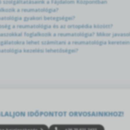
 szolgáltatásaink a Fájdalom Központban
alkozik a reumatológia?
atológia gyakori betegségei?
bség a reumatológia és az ortopédia között?
aszokkal foglalkozik a reumatológia? Mikor javaso
sgálatokra lehet számítani a reumatológia keretein
atológia kezelési lehetőségei?
LALJON IDŐPONTOT ORVOSAINKHOZ!
+36 70 621 2433