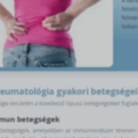
A deré
felnőt
felmé
Sokan 
reumatológia gyakori betegségei
gia területén a következő típusú betegségekkel foglal
mun betegségek
 betegségek, amelyekben az immunrendszer tévesen tá