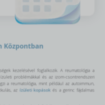
om Központban
égek kezelésével foglalkozik. A reumatológia a
 ízületi problémákkal és az izom-csontrendszeri
égzi a reumatológia, mint például az autoimmun,
tkulás, az
ízületi kopások
és a gerinc fájdalmas