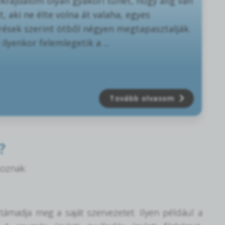
kfájdalom olyan gyakori tünet, hogy alig van
t, aki ne élte volna át valaha, egyes
rések szerint ötből négyen megtapasztalják.
ilyenkor felemlegetik a ...
Tovább olvasom
?
koznak:
madja meg a saját szervezetet. Ilyen például a