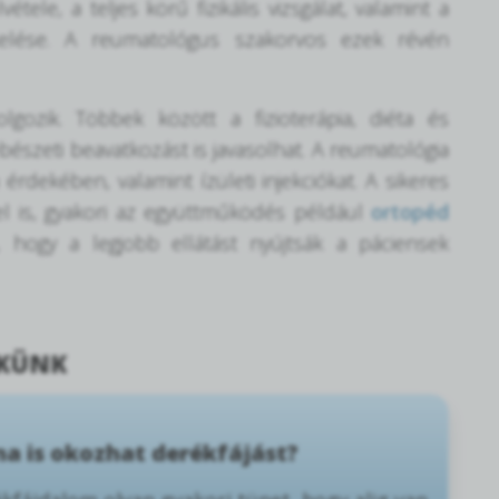
tele, a teljes körű fizikális vizsgálat, valamint a
ékelése. A reumatológus szakorvos ezek révén
lgozik. Többek között a fizioterápia, diéta és
észeti beavatkozást is javasolhat. A reumatológia
érdekében, valamint ízületi injekciókat. A sikeres
l is, gyakori az együttműködés például
ortopéd
, hogy a legjobb ellátást nyújtsák a páciensek
KKÜNK
a is okozhat derékfájást?