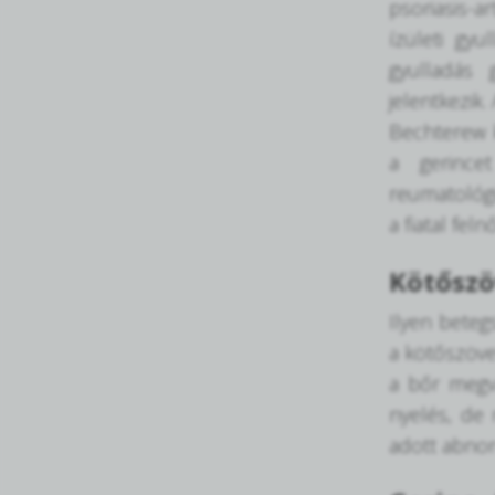
psoriasis-a
ízületi gyu
gyulladás
jelentkezik
Bechterew k
a gerince
reumatológi
a fiatal feln
Kötőszö
Ilyen beteg
a kötőszöve
a bőr megv
nyelés, de
adott abnorm