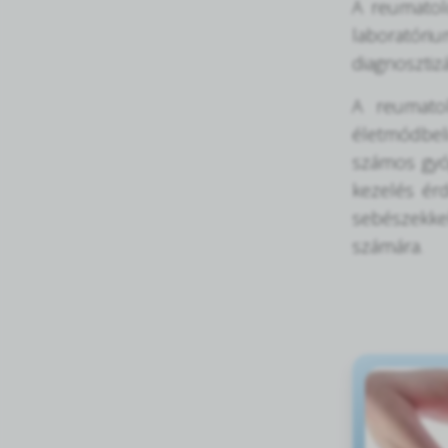
A reumatológ
laboratóri
diagnosztiz
A reumatol
életmódbeli
számos gyóg
kezelés ér
sebészekke
számára.