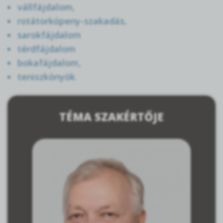
vállfájdalom
,
rotátorköpeny-szakadás
,
sarokfájdalom
térdfájdalom
bokafájdalom,
teniszkönyök
.
TÉMA SZAKÉRTŐJE