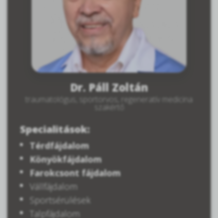
Dr. Páll Zoltán
traumatológus, sportorvos, regeneratív medicina
szakértő
Specialitások:
Térdfájdalom
Könyökfájdalom
Farokcsont fájdalom
Vállfájdalom
Sportsérülések
Talpfájdalom