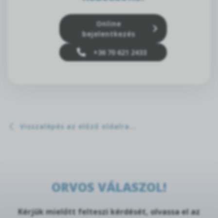
Online
bejelentkezés
+36 70 621 2433
Visszalépés az előző oldalra...
ORVOS VÁLASZOL!
Kérjük mielőtt felteszi kérdését, olvassa el az