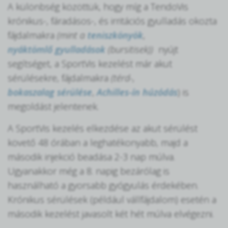
A különbség közöttük, hogy míg a TendoVis
krónikus-, fáradásos-, és irritációs gyulladás okozta
fájdalmakra
(mint a
teniszkönyök
,
nyáktömlő gyulladások
(bursitisek)
)
nyújt
segítséget, a SportVis kezelést már akut
sérülésekre, fájdalmakra
(térd-,
bokaszalag sérülése
,
Achilles-ín húzódás
) is
megoldást jelentenek.
A SportVis kezelés elkezdése az akut sérülést
követő 48 órában a leghatékonyabb, majd a
második injekció beadása 2-3 nap múlva.
Ugyanakkor még a 8. napig bezárólag is
használható a gyorsabb gyógyulás érdekében.
Krónikus sérülések (például vállfájdalom) esetén a
második kezelést javasolt két hét múlva elvégezni.