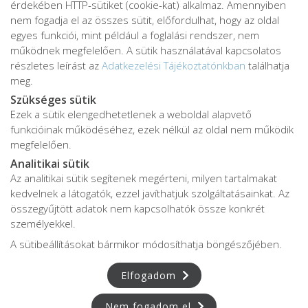
érdekében HTTP-sütiket (cookie-kat) alkalmaz. Amennyiben
nem fogadja el az összes sütit, előfordulhat, hogy az oldal
egyes funkciói, mint például a foglalási rendszer, nem
működnek megfelelően. A sütik használatával kapcsolatos
részletes leírást az
Adatkezelési Tájékoztatónkban
találhatja
meg.
Szükséges sütik
Ezek a sütik elengedhetetlenek a weboldal alapvető
Adatkezelési tájékoztató
funkcióinak működéséhez, ezek nélkül az oldal nem működik
Adatvédelmi tájékoztató
megfelelően.
ÁSZF
Analitikai sütik
Impresszum
Az analitikai sütik segítenek megérteni, milyen tartalmakat
kedvelnek a látogatók, ezzel javíthatjuk szolgáltatásainkat. Az
Karrier
összegyűjtött adatok nem kapcsolhatók össze konkrét
személyekkel.
A sütibeállításokat bármikor módosíthatja böngészőjében.
Az oldalon feltüntetett árak az ÁFÁ-t tartalmazzák!
A képek a
Shutterstock.com
és a
Canva.com
licence alapján
Elfogadom
kerültek felhasználásra.
Copyright © 2026 •
FájdalomKözpont
• Minden jog fenntartva.
Nem fogadom el