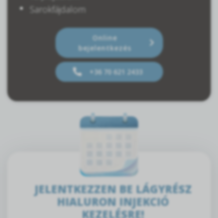
Sarokfájdalom
Online
bejelentkezés
+36 70 621 2433
JELENTKEZZEN BE LÁGYRÉSZ
HIALURON INJEKCIÓ
KEZELÉSRE!