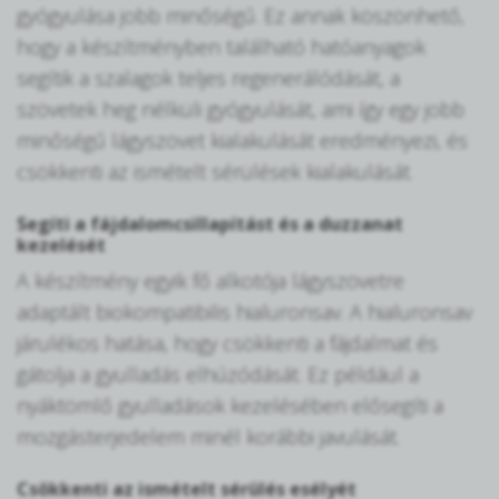
gyógyulása jobb minőségű. Ez annak köszönhető,
hogy a készítményben található hatóanyagok
segítik a szalagok teljes regenerálódását, a
szövetek heg nélküli gyógyulását, ami így egy jobb
minőségű lágyszövet kialakulását eredményezi, és
csökkenti az ismételt sérülések kialakulását.
Segíti a fájdalomcsillapítást és a duzzanat
kezelését
A készítmény egyik fő alkotója lágyszövetre
adaptált biokompatibilis hialuronsav. A hialuronsav
járulékos hatása, hogy csökkenti a fájdalmat és
gátolja a gyulladás elhúzódását. Ez például a
nyáktömlő gyulladások kezelésében elősegíti a
mozgásterjedelem minél korábbi javulását.
Csökkenti az ismételt sérülés esélyét