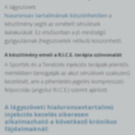
A lágyszöveti
hiauronsav tartalmának köszönhetően
a
készítmény segíti az ismételt sérülések
kialakulását. Ez elsősorban a jó minőségű
gyógyulásnak (hegszövetek nélküli) köszönhető.
A készítmény emeli a R.I.C.E. terápia színvonalát
A SportVis és a TendoVis injekciós terápiák jelentős
mértékben támogatják az akut sérülések szakszerű
kezelését, ami a pihentetés-jegelés-kompresszió-
felpocolás (angolul R.I.C.E.) szerint ajánlott.
A lágyszöveti hialuronsavtartalmú
injekciós kezelés sikeresen
alkalmazható a következő krónikus
fájdalmaknál: