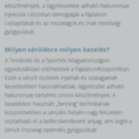
készítmények, a lágyrészekbe adható hialuronsav
injekciók célzottan támogatják a fájdalom
csillapítását és az ínszalagok és ínak minőségi
gyógyulását.
Milyen sérülésre milyen kezelés?
A TendoVis és a SportVis Magyarországon
egyedülállóan elérhetőek a FájdalomKözpontban.
Ezek a sérült ízületek ínjainak és szalagjainak
kezelésében használhatóak, lágyrészbe adható
hialuronsav tartalmú orvosi készítmények. A
beadáskor használt „fanning” technikának
köszönhetően a sérülés helyén nagy felületen
oszlatható el a befecskendezett anyag, ami segíti a
sérült ínszalag optimális gyógyulását.