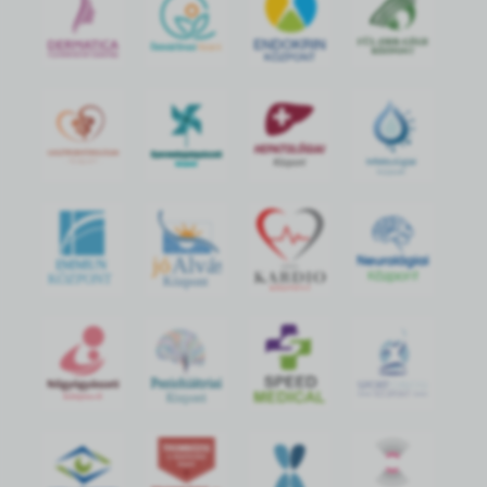
jó
Alvás
IMMUN
KÖZPONT
Központ
S
POR
T
O
R
V
OS
I
KÖ
ZPON
T