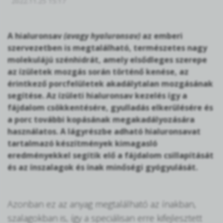
2022.11.25 15:17
A hialuronsav
(avagy hyaluronsav)
az emberi
szervezetben is megtalálható, természetes nagy
molekulájú szénhidrát, amely elsődleges szerepe
az ízületek mozgás során történő kenése, az
érintkező porcfelületek akadálytalan mozgásának
segítése. Az ízületi hialuronsav kezelés így a
fájdalom csökkentésére, gyulladás elkerülésére és
a porc további kopásának megakadályozására
használatos. A lágyrészbe adható hialuronsavat
tartalmazó készítmények kimagasló
eredményekkel segítik elő a fájdalom csillapítását
és az ínszalagok és ínak minőségi gyógyulását.
Azonban ez az anyag megtalálható az ínakban,
szalagokban is, így a speciálisan erre kifejlesztett