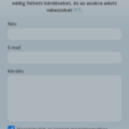
eddig feltett kérdéseket, és az azokra adott
válaszokat
ITT
.
Név
E-mail
Kérdés