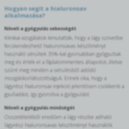
Hogyan segít a hialuronsav
alkalmazása?
Növeli a gyógyulás sebességét
Klinikai vizsgálatok kimutatták, hogy a lágy szövetbe
fecskendezhető hialuronsavas készítményt
használó sérültek 35%-kal gyorsabban gyógyultak
meg és érték el a fájdalommentes állapotot, illetve
szűnt meg minden a sérülésből adódó
mozgáskorlátozottságuk. Ennek oka, hogy a
lágyrész hialuronsav injekció jelentősen csökkenti a
gyulladást, így gyorsítva a gyógyulást.
Növeli a gyógyulás minőségét
Összetételéből eredően a lágy részbe adható
lágyrész hialuronsavas készítményt használók