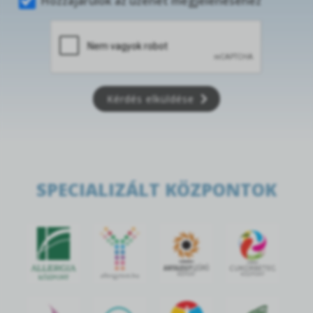
Hozzájárulok az üzenet megjelenéséhez
Kérdés elküldése
SPECIALIZÁLT KÖZPONTOK