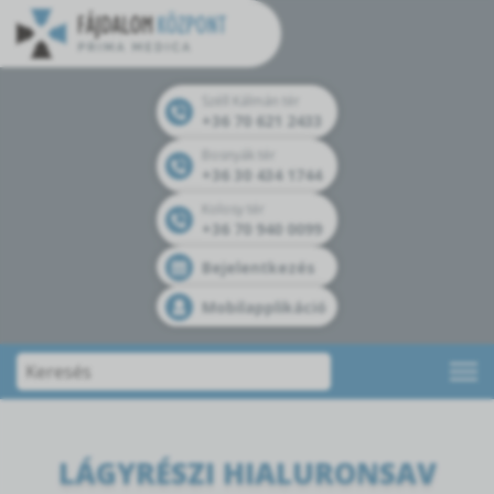
Széll Kálmán tér
+36 70 621 2433
Bosnyák tér
+36 30 434 1744
Kolosy tér
+36 70 940 0099
Bejelentkezés
Mobilapplikáció
LÁGYRÉSZI HIALURONSAV