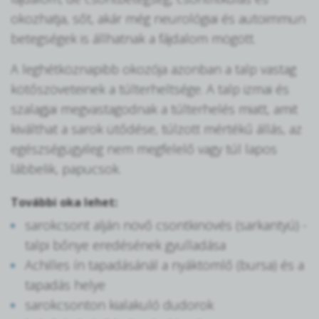
okozhatja, sőt, akár még neurológiai és autoimmun
betegségek is állhatnak a fájdalom mögött.
A leghétköznapibb okozója azonban a talp vastag
kötőszöveteinek a túlterheltsége. A talp izmai és
szalagjai megvastagodnak a túlterhelés miatt, amit
kiválthat a sarok ütődése, túlzott mértékű állás, az
egészségügyileg nem megfelelő vagy túl lapos
lábbelik, papucsok.
További oka lehet:
sarokcsont alján növő csontkinövés (sarkantyú) -
talpi bőnye eredésének gyulladása
Achilles ín tapadásánál a nyáktömlő (bursa) és a
tapadás helye
sarokcsonton kialakuló dudorok