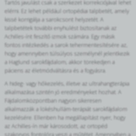
Tartós javulást csak a szerkezet korrekciójával lehet
elérni. Ez lehet például ortopédiai talpbetét, amely
kissé korrigálja a sarokcsont helyzetét. A
talpbetétek további enyhülést biztosítanak az
Achilles-ínt feszítő izmok számára. Egy másik
fontos intézkedés a sarok tehermentesítésére az,
hogy amennyiben túlsúlyos személynél jelentkezik
a Haglund sarokfájdalom, akkor törekedjen a
páciens az életmódváltásra és a fogyásra.
A hideg- vagy hőkezelés, illetve az ultrahangterápia
alkalmazása szintén jó eredményeket hozhat. A
Fájdalomközpontban nagyon sikeresen
alkalmazzák a lökéshullám-terápiát sarokfájdalom
kezelésére. Ellenben ha megállapítást nyer, hogy
az Achilles-ín már károsodott, az ortopéd
szakorvos fontolóra veszi a műtétet. Amennyiben a