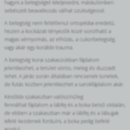
hagyni a betegséget kiteljesedni, máskülönben
sebészeti beavatkozás válhat szükségessé.
A betegség nem feltétlenül ortopédiai eredetű,
hiszen a kockázati tényezők közé sorolható a
magas vérnyomás, az elhízás, a cukorbetegség,
vagy akár egy korábbi trauma.
A betegség korai szakaszokban fájdalom
jelentkezhet, a terület vörös, meleg és duzzadt
lehet. A járás során általában nincsenek tünetek,
de futás közben jelentkezhet a sarokfájdalom akár.
Későbbi szakaszban valószínűleg
fennálhat fájdalom a lábfej és a boka belső oldalán,
de ebben a szakaszban már a lábfej és a lábujjak
kifelé kezdenek fordulni, a boka pedig befelé
gördül.