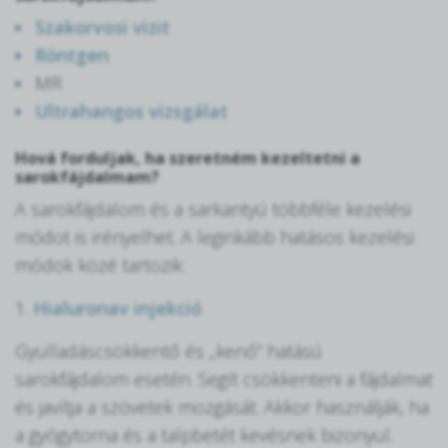
Szakorvosi vizit
Röntgen
MR
Ultrahangos vizsgálat
Hová forduljak, ha szeretném kezeltetni a
sarokfájdalmam?
A sarokfájdalom és a sarkantyú többféle kezelési
módot is irényelhet. A leginkább hatásos kezelési
módok közé tartozik:
1.
Hialuronav injekció
Gyulladáscsökkentő és „kenő” hatású
sarokfájdalom esetén. Segít csökkenteni a fájdalmat
és javítja a szövetek mozgását. Akkor használják, ha
a gyógytorna és a talpbetét kevésnek bizonyul.