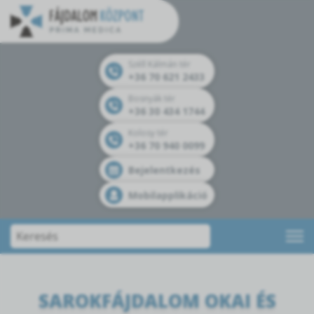
Széll Kálmán tér
+36 70 621 2433
Bosnyák tér
+36 30 434 1744
Kolosy tér
+36 70 940 0099
Bejelentkezés
Mobilapplikáció
SAROKFÁJDALOM OKAI ÉS