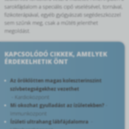
sarokfájdalom a speciális cipő viselésével, tornával,
fizikoterápiával, egyéb gyógyászati segédeszközzel
sem szűnik meg, csak a műtéti jelenthet
megoldást.
KAPCSOLÓDÓ CIKKEK, AMELYEK
ÉRDEKELHETIK ÖNT
Az öröklötten magas koleszterinszint
szívbetegségekhez vezethet
- Kardioközpont
-
Mi okozhat gyulladást az ízületekben?
Immunközpont
-
Ízületi ultrahang lábfájdalomra