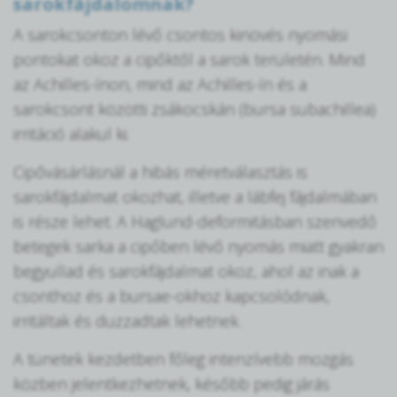
sarokfájdalomnak?
A sarokcsonton lévő csontos kinövés nyomási
pontokat okoz a cipőktől a sarok területén. Mind
az Achilles-ínon, mind az Achilles-ín és a
sarokcsont közötti zsákocskán (bursa subachillea)
irritáció alakul ki.
Cipővásárlásnál a hibás méretválasztás is
sarokfájdalmat okozhat, illetve a lábfej fájdalmában
is része lehet. A Haglund-deformitásban szenvedő
betegek sarka a cipőben lévő nyomás miatt gyakran
begyullad és sarokfájdalmat okoz, ahol az inak a
csonthoz és a bursae-okhoz kapcsolódnak,
irritáltak és duzzadtak lehetnek.
A tünetek kezdetben főleg intenzívebb mozgás
közben jelentkezhetnek, később pedig járás