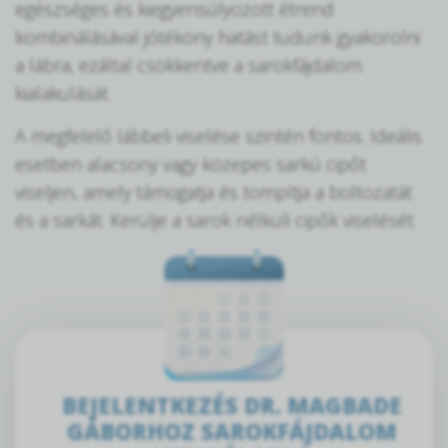
egészséges és kiegyensúlyozott étrend
kombinálásával jótékony hatást tudunk gyakorolni
a lábra, ezáltal csökkentve a sarokfájdalom
kialakulását.
A megfelelő lábbeli viselése szintén fontos. Ideális
esetben alacsony vagy közepes sarkú cipőt
viseljen, amely támogatja és tompítja a boltozatát
és a sarkát. Kerülje a sarok nélküli cipők viselését.
BEJELENTKEZÉS DR. MAGBADE
GÁBORHOZ SAROKFÁJDALOM