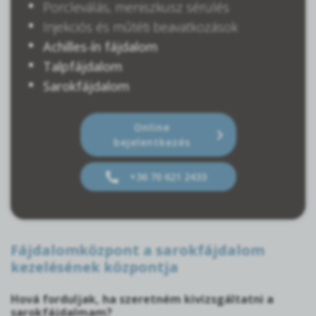
Porcleválás, meniszkusz sérülés
Injekciós és műtéti beavatkozások
Achilles-ín fájdalom
Talpfájdalom
Sarokfájdalom
Online
bejelentkezés
+36 70 621 2433
Fájdalomközpont a sarokfájdalom
kezelésének központja
Hová forduljak, ha szeretném kivizsgáltatni a
sarokfájdalmam?