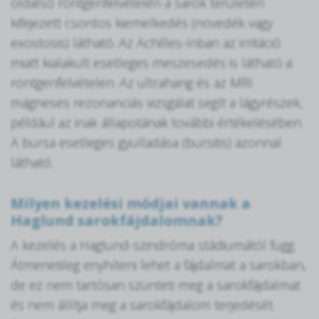
oldalsó röntgenfelvételén a sarok területén
kifejezett csontos kiemelkedés (növedék vagy
exostosis) látható. Az Achilles-ínban az irritáció
miatt kialakult esetleges meszesedés is látható a
röntgenfelvételen. Az ultrahang és az MRI
mágneses rezonanciás vizsgálat segít a lágyrészek,
például az inak állapotának további értékelésében.
A bursa esetleges gyulladása (bursitis) azonnal
látható.
Milyen kezelési módjai vannak a
Haglund sarokfájdalomnak?
A kezelés a Haglund-szindróma stádiumától függ.
Átmenetileg enyhíteni lehet a fájdalmat a sarokban,
de ez nem tartósan szünteti meg a sarokfájdalmat
és nem állítja meg a sarokfájdalom terjedését.