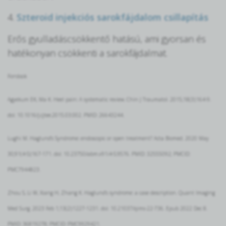
4.
Szteroid injekciós sarokfájdalom csillapítás
Erős gyulladáscsökkentő hatású, ami gyorsan és
hatékonyan csökkenti a sarokfájdalmat.
Források
Agyekum EK, Ma K. Heel pain: A systematic review. Chin J Traumatol. 2015;18(3):164-9.
doi: 10.1016/j.cjtee.2015.03.002. PMID: 26643244.
Lughi M. Haglund's Syndrome: endoscopic or open treatment? Acta Biomed. 2020 May
30;91(4-S):167-171. doi: 10.23750/abm.v91i4-S.9576. PMID: 32555092; PMCID:
PMC7944823.
Zhou S, Li W, Xiang H, Zhang K. Haglund's syndrome: a case description. Quant Imaging
Med Surg. 2023 Feb 1;13(2):1227-1231. doi: 10.21037/qims-22-736. Epub 2022 Dec 8.
PMID: 36819278; PMCID: PMC9929421.