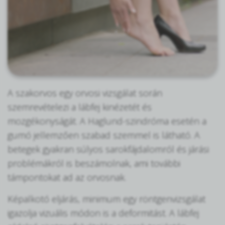
A szakorvos egy orvosi vizsgálat során
szemrevételezi a lábfej kinézetét és
mozgékonyságát. A Haglund-szindróma esetén a
gumó jellemzően szabad szemmel is látható. A
betegek gyakran súlyos sarokfájdalomról és járási
problémákról is beszámolnak, ami további
támpontokat ad az orvosnak.
Képalkotó eljárás, minimum egy röntgenvizsgálat
igazolja vizuális módon is a deformitást. A lábfej