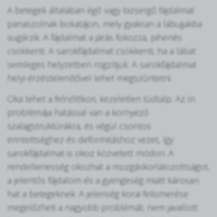
A betegek általában égő vagy bizsergő fájdalmat
panaszolnak bokatájon, mely gyakran a lábujjakba
sugárzik. A fájdalmat a járás fokozza, pihenés
csökkenti. A sarokfájdalmat csökkenti, ha a lábat
semleges helyzetben rögzítjük. A sarokfájdalmat
helyi érzéstelenítővel lehet megszűntetni.
Oka lehet a felnőttkori, kezeletlen lúdtalp. Az ín
problémája hatással van a környező
szalagstruktúrákra, és végül csontos
érintettséghez és deformitáshoz vezet, így
sarokfájdalmat is okoz közvetett módon. A
rendellenesség okozhat a mozgáskorlátozottságot,
a jelentős fájdalom és a gyengeség miatt károsan
hat a betegeknek. A jelenség korai felismerése
megelőzheti a nagyobb problémát, nem javallott