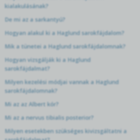
kialakulásának?
De mi az a sarkantyú?
Hogyan alakul ki a Haglund sarokfájdalom?
Mik a tünetei a Haglund sarokfájdalomnak?
Hogyan vizsgálják ki a Haglund
sarokfájdalmat?
Milyen kezelési módjai vannak a Haglund
sarokfájdalomnak?
Mi az az Albert kór?
Mi az a nervus tibialis posterior?
Milyen esetekben szükséges kivizsgáltatni a
sarokfájdalmat?