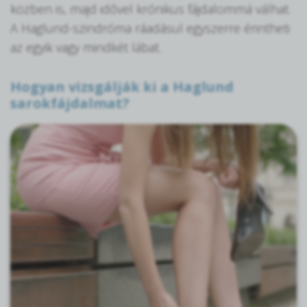
közben is, majd idővel krónikus fájdalommá válhat.
A Haglund-szindróma ráadásul egyszerre érintheti
az egyik vagy mindkét lábat.
Hogyan vizsgálják ki a Haglund
sarokfájdalmat?