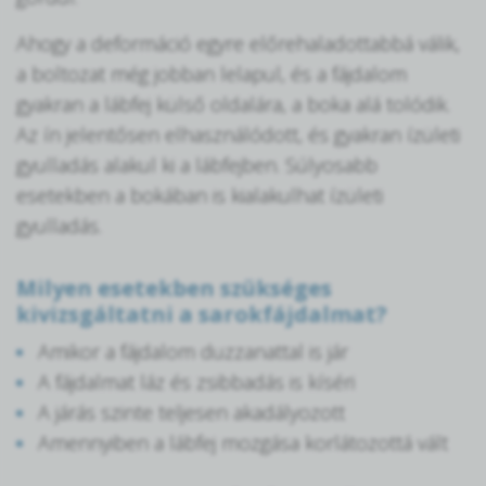
Ahogy a deformáció egyre előrehaladottabbá válik,
a boltozat még jobban lelapul, és a fájdalom
gyakran a lábfej külső oldalára, a boka alá tolódik.
Az ín jelentősen elhasználódott, és gyakran ízületi
gyulladás alakul ki a lábfejben. Súlyosabb
esetekben a bokában is kialakulhat ízületi
gyulladás.
Milyen esetekben szükséges
kivizsgáltatni a sarokfájdalmat?
Amikor a fájdalom duzzanattal is jár
A fájdalmat láz és zsibbadás is kíséri
A járás szinte teljesen akadályozott
Amennyiben a lábfej mozgása korlátozottá vált