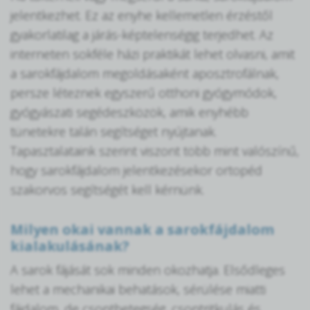
jelentkezhet. Ez az enyhe kellemetlen érzéstől
gyakorlatilag a járás-képtelenségig terjedhet. Az
interneten sokféle házi praktikát lehet olvasni, amit
a sarokfájdalom megoldásaként aposztrofálnak,
persze léteznek egyszerű otthoni gyógymódok,
gyógyászati segédeszközök, amik enyhébb
tünetekre talán segítséget nyújtanak.
Tapasztalataink szerint viszont több mint valószínű,
hogy sarokfájdalom jelentkezésekor ortopéd
szakorvos segítségét kell kérnünk.
Milyen okai vannak a sarokfájdalom
kialakulásának?
A sarok fájását sok minden okozhatja. Elsődleges
lehet a mechanikai behatások, sérülése miatti
fájdalom, de csontbetegség, csontritkulás és