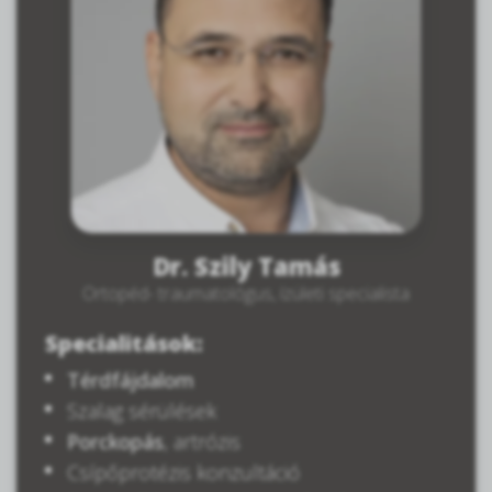
Dr. Szily Tamás
Ortopéd- traumatológus, ízületi specialista
Specialitások:
Térdfájdalom
Szalag sérülések
Porckopás
, artrózis
Csípőprotézis konzultáció