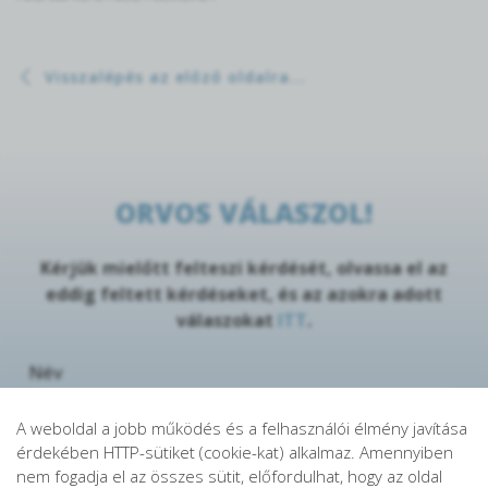
Visszalépés az előző oldalra...
ORVOS VÁLASZOL!
Kérjük mielőtt felteszi kérdését, olvassa el az
eddig feltett kérdéseket, és az azokra adott
válaszokat
ITT
.
Név
A weboldal a jobb működés és a felhasználói élmény javítása
érdekében HTTP-sütiket (cookie-kat) alkalmaz. Amennyiben
E-mail
nem fogadja el az összes sütit, előfordulhat, hogy az oldal