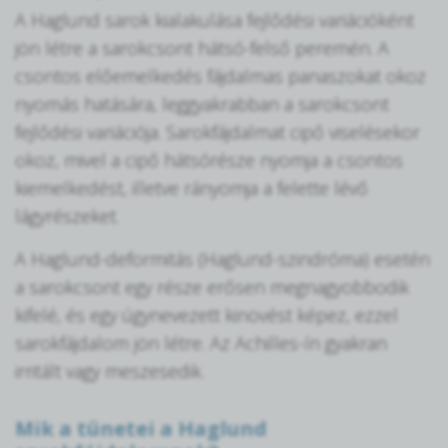
A Haglund sarok kialakulása fejlődési variációként
jön létre a sarokcsont hátsó-felső peremén. A
csontos előemelkedés fájdalmas panaszokat okoz
nyomás hatására, leggyakrabban a sarokcsont
fejlődési variációja. Sarokfájdalmat cipő viselésekor
okoz, mivel a cipő hátsórésze nyomja a csontos
kiemelkedést, illetve rányomja a felette lévő
lágyrészeket.
A Haglund-deformitás (Haglund-szindróma) esetén
a sarokcsont egy része erősen megnagyobbodik
kifelé, és egy úgynevezett kinövést képez, ezzel
sarokfájdalom jön létre. Az Achilles-ín gyakran
irritált vagy meszesedik.
Mik a tünetei a Haglund