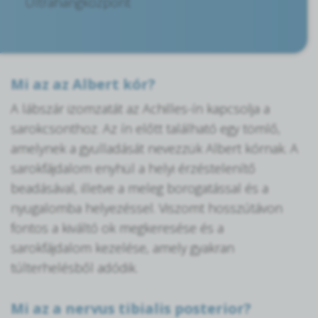
Ultrahangközpont
Mi az az Albert kór?
A lábszár izomzatát az Achilles-ín kapcsolja a
sarokcsonthoz. Az ín előtt található egy tömlő,
amelynek a gyulladását nevezzük Albert kórnak. A
sarokfájdalom enyhül a helyi érzéstelenítő
beadásával, illetve a meleg borogatással és a
nyugalomba helyezéssel. Viszomt hosszútávon
fontos a kiváltó ok megkeresése és a
sarokfájdalom kezelése, amely gyakran
túlterhelésből adódik.
Mi az a nervus tibialis posterior?