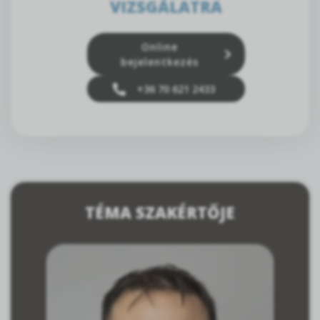
VIZSGÁLATRA
Online
bejelentkezés
+36 70 621 2433
TÉMA SZAKÉRTŐJE