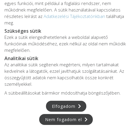
egyes funkciói, mint például a foglalási rendszer, nem
működnek megfelelően. A sütik használatával kapcsolatos
részletes leírást az
Adatkezelési Tájékoztatónkban
találhatja
Kérdés
meg.
Szükséges sütik
Ezek a sütik elengedhetetlenek a weboldal alapvető
funkcióinak működéséhez, ezek nélkül az oldal nem működik
megfelelően.
Analitikai sütik
Az analitikai sütik segítenek megérteni, milyen tartalmakat
kedvelnek a látogatók, ezzel javíthatjuk szolgáltatásainkat. Az
Hozzájárulok az üzenet megjelenéséhez
összegyűjtött adatok nem kapcsolhatók össze konkrét
személyekkel.
A sütibeállításokat bármikor módosíthatja böngészőjében.
Elfogadom
Kérdés elküldése
Nem fogadom el