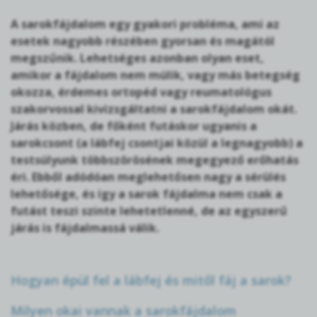
A sarokfájdalom egy gyakori probléma, ami az
esetek nagyobb részében gyorsan és magától
megszűnik. Lehetséges azonban olyan eset,
amikor a fájdalom nem múlik, vagy más betegség
okozza, érdemes ortopéd vagy reumatológus
szakorvossal kivizsgáltatni a sarokfájdalom okát.
Járás közben, de főként futáskor ugyanis a
sarokcsont (a lábfej csontjai közül a legnagyobb) a
testsúlyunk többszörösének megegyező erőhatás
éri. Ebből adódóan meglehetősen nagy a sérülés
lehetősége, és így a sarok fájdalma nem csak a
futást teszi szinte lehetetlenné, de az egyszerű
járás is fájdalmassá válik.
Hogyan épül fel a lábfej és mitől fáj a sarok?
Milyen okai vannak a sarokfájdalom