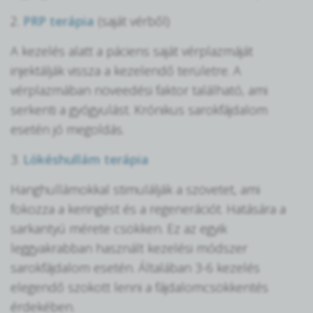
2.
PRP terápia
(saját vérből)
A kezelés alatt a páciens saját vérplazmáját
injektálják vissza a kezelendő területre. A
vérplazmában növeedési faktor található, ami
serkenti a gyógyulást. Krónikus sarokfájdalom
esetén jó megoldás.
3.
Lökéshullám terápia
Hanghullámokkal stimulálják a szövetet, ami
fokozza a keringést és a regenerációt. Hatására a
sarkantyú mérete csökken. Ez az egyik
leggyakrabban használt kezelési módszer
sarokfájdalom esetén. Általában 3-6 kezelés
elegendő szokott lenni a fájdalomcsökkentés
érdekében.