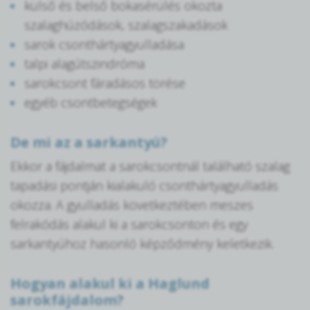
külső és belső bokasérülés okozta
szalaghúzódások, szalagszakadások
sarok csonthártyagyulladása
talpi alagútszindróma
sarokcsont fáradásos törése
egyéb csontbetegségek
De mi az a sarkantyú?
Ekkor a fájdalmat a sarokcsontnál található szalag
tapadási pontján kialakuló csonthártyagyulladás
okozza. A gyulladás következtében meszes
felrakódás alakul ki a sarokcsonton és egy
sarkantyúhoz hasonló képződmény keletkezik.
Hogyan alakul ki a Haglund
sarokfájdalom?