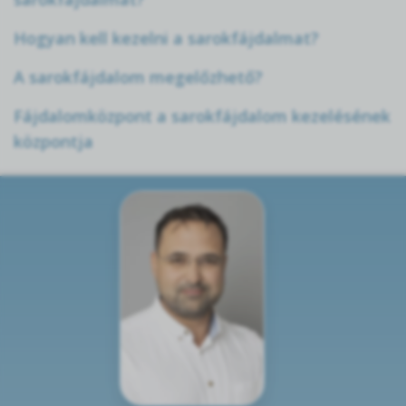
Hogyan kell kezelni a sarokfájdalmat?
A sarokfájdalom megelőzhető?
Fájdalomközpont a sarokfájdalom kezelésének
központja