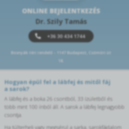
ONLINE BEJELENTKEZÉS
Dr. Szily Tamás
+36 30 434 1744
Bosnyák téri rendelő - 1147 Budapest, Csömöri út
18.
Hogyan épül fel a lábfej és mitől fáj
a sarok?
A lábfej és a boka 26 csontból, 33 ízületből és
több mint 100 ínból áll. A sarok a lábfej legnagyobb
csontja.
Ha túlterheli vagy megsérül a sarka, sarokfájdalom