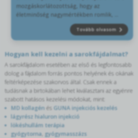
mozgáskorlátozottság, hogy az
életminőség nagymértékben romlik, ...
Tovább olvasom
Hogyan kell kezelni a sarokfájdalmat?
A sarokfájdalom esetében az első és legfontosabb
dolog a fájdalom forrás pontos helyének és okának
feltérképezése szakorvos által. Csak ennek a
tudásnak a birtokában lehet kiválasztani az egyénre
szabott hatásos kezelési módokat, mint:
MD kollagén
és
GUNA injekciós kezelés
lágyrész hialuron injekció
lökéshullám terápia
gyógytorna
,
gyógymasszázs