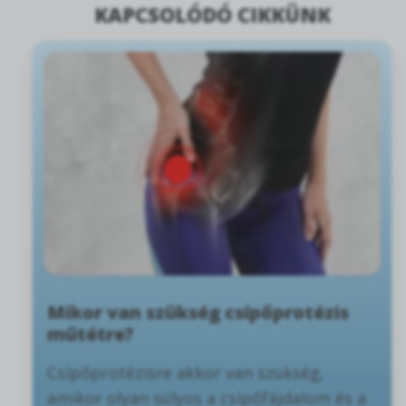
KAPCSOLÓDÓ CIKKÜNK
Mikor van szükség csípőprotézis
műtétre?
Csípőprotézisre akkor van szükség,
amikor olyan súlyos a csípőfájdalom és a