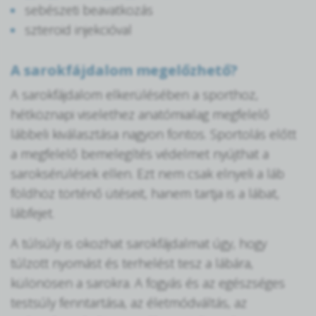
sebészeti beavatkozás
szteroid injekcióval
A sarokfájdalom megelőzhető?
A sarokfájdalom elkerülésében a sporthoz,
hétköznapi viselethez anatómiailag megfelelő
lábbeli kiválasztása nagyon fontos. Sportolás előtt
a megfelelő bemelegítés védelmet nyújthat a
saroksérülések ellen. Ezt nem csak elnyeli a láb
földhöz történő ütéseit, hanem tartja is a lábat,
lábfejet.
A túlsúly is okozhat sarokfájdalmat úgy, hogy
túlzott nyomást és terhelést tesz a lábára,
különösen a sarokra. A fogyás és az egészséges
testsúly fenntartása, az életmódváltás, az