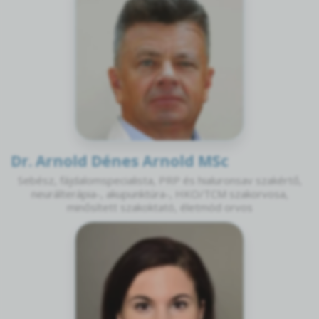
Dr. Arnold Dénes Arnold MSc
Sebész, fájdalomspecialista, PRP és hialuronsav szakértő,
neurálterápia-, akupunktúra-, HKO/TCM szakorvosa,
minősített szakoktató, életmód orvos