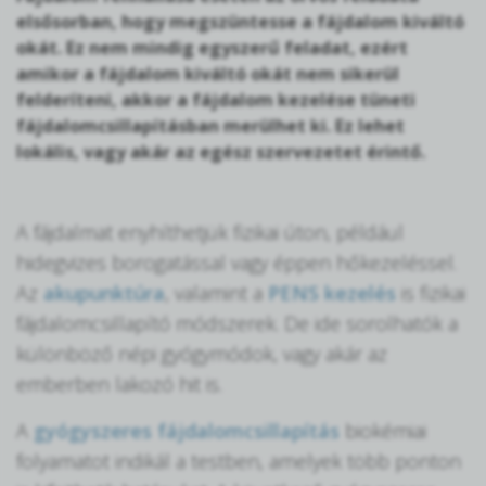
elsősorban, hogy megszüntesse a fájdalom kiváltó
okát. Ez nem mindig egyszerű feladat, ezért
amikor a fájdalom kiváltó okát nem sikerül
felderíteni, akkor a fájdalom kezelése tüneti
fájdalomcsillapításban merülhet ki. Ez lehet
lokális, vagy akár az egész szervezetet érintő.
A fájdalmat enyhíthetjük fizikai úton, például
hidegvizes borogatással vagy éppen hőkezeléssel.
Az
akupunktúra
, valamint a
PENS kezelés
is fizikai
fájdalomcsillapító módszerek. De ide sorolhatók a
különböző népi gyógymódok, vagy akár az
emberben lakozó hit is.
A
gyógyszeres fájdalomcsillapítás
biokémiai
folyamatot indikál a testben, amelyek több ponton