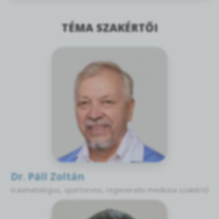
TÉMA SZAKÉRTŐI
Dr. Páll Zoltán
traumatológus, sportorvos, regeneratív medicina szakértő