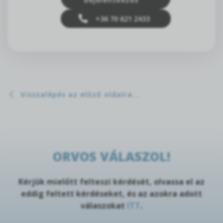
+36 70 621 2433
Visszalépés az előző oldalra...
ORVOS VÁLASZOL!
Kérjük mielőtt felteszi kérdését, olvassa el az
eddig feltett kérdéseket, és az azokra adott
válaszokat
ITT
.