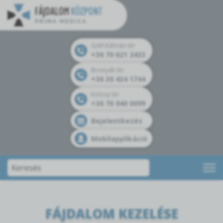
Széll Kálmán tér
+36 70 621 2433
Bosnyák tér
+36 30 434 1744
Kolosy tér
+36 70 940 0099
Bejelentkezés
Mobilapplikáció
FÁJDALOM KEZELÉSE