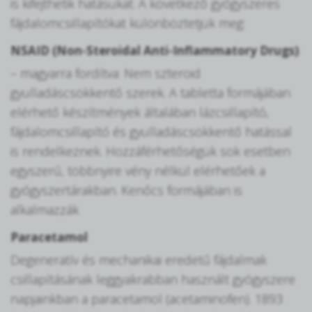
is kifejthetik hatásukat. A következő gyógyszeres
fájdalomcsillapítókat különböztetjük meg:
NSAID (Non-Steroidal Anti-Inflammatory Drugs)
– magyarra fordítva: Nem szteroid
gyulladáscsökkentő szerek. A tabletta formájában
elérhető készítmények általában lázcsillapító,
fájdalomcsillapító és gyulladáscsökkentő hatással
is rendelkeznek. Hozzáférhetőségük sok esetben
egyszerű, többnyire vény nélkül elérhetőek a
gyógyszertárakban. Kenőcs formájában is
alkalmazzák
Paracetamol
Degeneratív és mechanikai eredetű fájdalmak
csillapításának leggyakrabban használt gyógyszere
napjainkban a paracetamol (acetaminofen). 1893