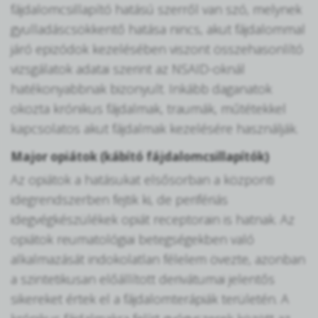
fájdalomcsillapító hatású szerről van szó, melynek
gyulladáscsökkentő hatása nincs, akut fájdalommal
járó epizódok kezelésében viszont összehasonlító
vizsgálatok adatai szerint az NSAID-oknál
hatékonyabbnak bizonyult. Inkább daganatok
okozta krónikus fájdalmak, traumák, műtétekkel
kapcsolatos akut fájdalmak kezelésére használják.
Major opiátok (kábító fájdalomcsillapítók)
Az opiátok a hatásukat elsősorban a központi
idegrendszerben fejtik ki, de perifériás
idegvégkészülékek opiát receptorain is hatnak. Az
opiátok reumatológiai betegségekben való
alkalmazását indokolatlan félelem övezte, azonban
a szintetikusan előállított derivátumai jelentős
sikereket értek el a fájdalomterápiák területén. A