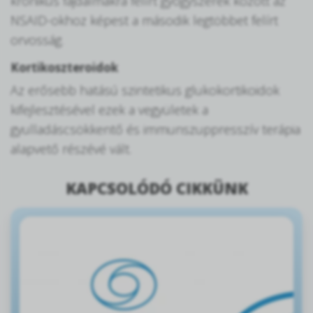
krónikus fájdalmakra felírt gyógyszerek között az
NSAID-okhoz képest a második legtöbbet felírt
orvosság.
Kortikoszteroidok
Az erősebb hatású szintetikus glukokortikoidok
kifejlesztésével ezek a vegyületek a
gyulladáscsökkentő és immunszuppresszív terápia
alapvető részévé vált.
KAPCSOLÓDÓ CIKKÜNK