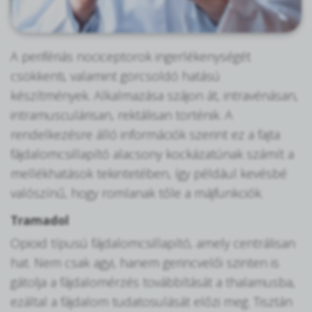
A perifériás nociceptorok ingerlékenységét
csökkenti, valamint görcsoldó hatású
készítmények. Alkalmazása szájon át, intravénásan,
intramusculárisan, rektálisan történik. A
rendelkezésre álló információk szerint ez a fajta
fájdalomcsillapító alacsony kockázatúnak számít a
mellékhatások tekintetében, így például kevésbé
valószínű, hogy romlanak tőle a májfunkciók.
Tramadol
Opioid típusú fájdalomcsillapító, amely centrálisan
hat. Nem csak agyi, hanem gerincvelői szinten is
gátolja a fájdalomérzés továbbítását a thalamusba,
ezáltal a fájdalom tudatosulását előzi meg. Tisztán