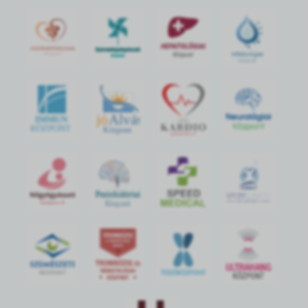
jó
Alvás
IMMUN
KÖZPONT
Központ
S
POR
T
O
R
V
OS
I
KÖ
ZPON
T