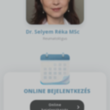
Dr. Selyem Réka MSc
Reumatológus
ONLINE BEJELENTKEZÉS
Online
bejelentkezés