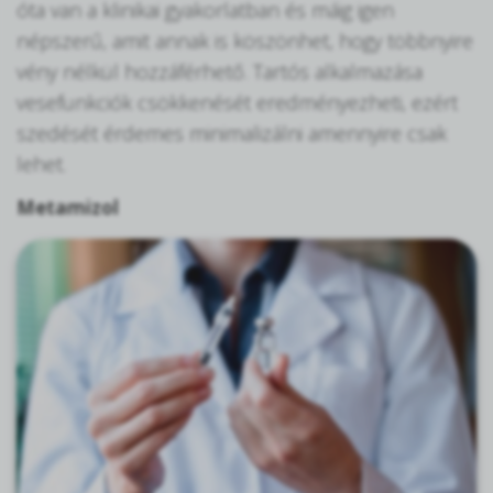
óta van a klinikai gyakorlatban és máig igen
népszerű, amit annak is köszönhet, hogy többnyire
vény nélkül hozzáférhető. Tartós alkalmazása
vesefunkciók csökkenését eredményezheti, ezért
szedését érdemes minimalizálni amennyire csak
lehet.
Metamizol