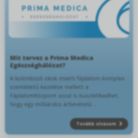
Mit tervez a Prima Medica
Egészséghálózat?
A különböző okok miatti fájdalom komplex
szemléletű kezelése mellett a
FájdalomKözpont azzal is büszkélkedhet,
hogy egy milliárdos árbevételű ...
Tovább olvasom