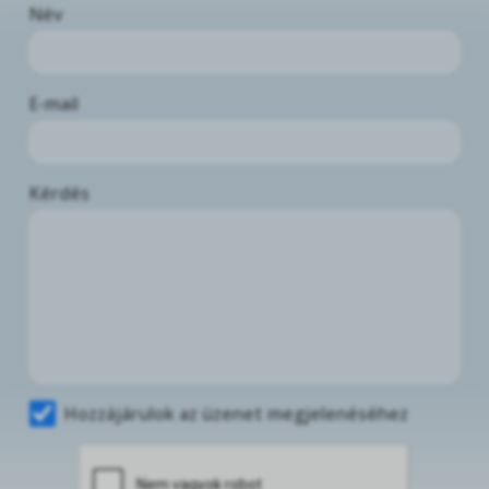
Név
E-mail
Kérdés
Hozzájárulok az üzenet megjelenéséhez