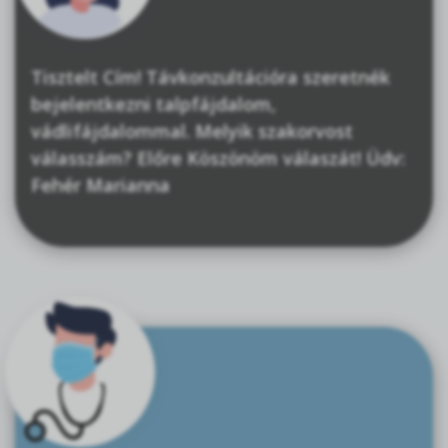
Tisztelt Cím! Távkonzultációra szeretnék
bejelentkezni talpfájdalom,
vádlifájdalommal. Melyik szakorvost
válasszám? Előre Köszönöm válaszát! Üdv:
Fehér Marianna