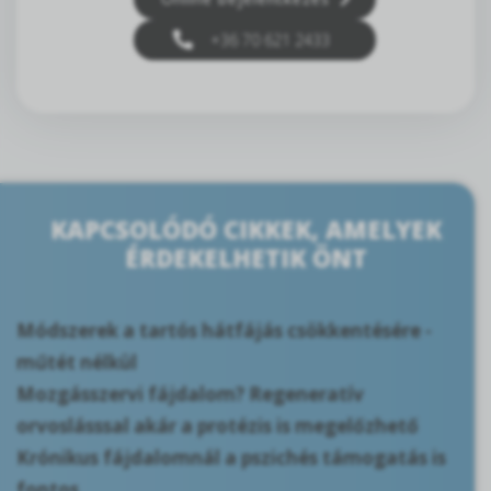
+36 70 621 2433
KAPCSOLÓDÓ CIKKEK, AMELYEK
ÉRDEKELHETIK ÖNT
Módszerek a tartós hátfájás csökkentésére -
műtét nélkül
Mozgásszervi fájdalom? Regeneratív
orvoslásssal akár a protézis is megelőzhető
Krónikus fájdalomnál a pszichés támogatás is
fontos