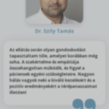
Dr. Szily Tamás
Az ellátás során olyan gondoskodást
tapasztaltam tőle, amelyet korábban még
soha. A szakértelme és empátiája
összehangoltan működik, és figyel a
páciensek egyéni szükségleteire. Nagyon
hálás vagyok neki a kiváló kezelésért és a
pozitív eredményekért a térdpanaszaimat
illetően!