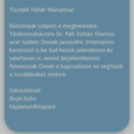
Tisztelt Fehér Marianna!
Köszönjük szépen a megkeresést.
Távkonzultációra Dr. Páll Zoltán főorvos
urat tudom Önnek javasolni. Interneten
keresztül is be tud hozzá jelentkezni és
telefonon is. Amint bejelentkezett
felvesszük Önnel a kapcsolatot és segítünk
a továbbiakat intézni.
Üdvözlettel:
Bojti Szilvi
FájdalomKözpont