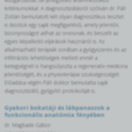
kritériumokkal. A diagnosztizálásról szólván dr. Páll
Zoltán bemutatott két olyan diagnosztikus tesztet
is (köztük egy saját megfigyelést), amely jelentős
bizonyosságot adhat az orvosnak, és beszélt az
egyes képalkotó eljárások hasznáról is. Az
alkalmazható terápiák sorában a gyógyszeres és az
infiltrációs lehetőségek mellett ennél a
betegségnél is hangsúlyozta a regeneratív medicina
jelentőségét, és a physioterápia szükségességét.
Előadása végén Páll doktor bemutatta saját
diagnosztizáló, gyógyító protokollját is.
Gyakori bokatáji és lábpanaszok a
funkcionális anatómia fényében
dr. Magbade Gábor