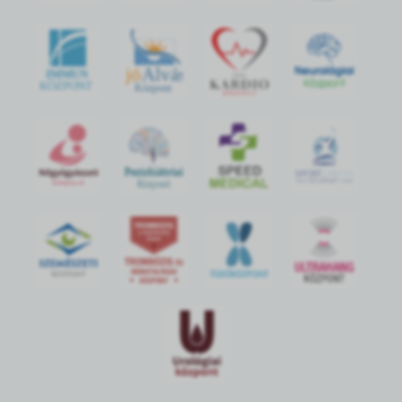
jó
Alvás
IMMUN
KÖZPONT
Központ
S
POR
T
O
R
V
OS
I
KÖ
ZPON
T