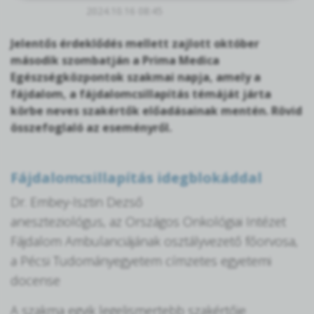
2024.10.16 08:45
Jelentős érdeklődés mellett zajlott október
második szombatján a Prima Medica
Egészségközpontok szakmai napja, amely a
fájdalom, a fájdalomcsillapítás témáját járta
körbe neves szakértők előadásainak mentén. Rövid
összefoglaló az eseményről.
Fájdalomcsillapítás idegblokáddal
Dr. Embey-Isztin Dezső
aneszteziológus, az Országos Onkológiai Intézet
Fájdalom Ambulanciájának osztályvezető főorvosa,
a Pécsi Tudományegyetem címzetes egyetemi
docense
A szakma egyik legelismertebb szakértője