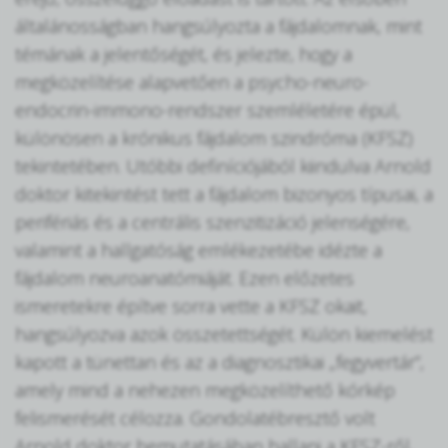
általánosságban hangsúlyozta a fájdalomnak, mint
témának a jelentőségét, és jelezte, hogy a
megközelítése alapvetően a psycho-neuro-
endocrin-immono-rendszer szemléletére épül,
különösen a krónikus fájdalom szindróma (KFSZ)
tekintetében. Utóbbi definíciójából kiindulva Arnold
doktor kitekintést tett a fájdalom bizonyos típusai, a
perifériás és a centrális szenzitizáció jelenségére,
valamint a hallgatóság emlékezetébe idézte a
fájdalom neuroanatómiáját. Ezen előzetes
ismeretekre építve sorra vette a KFSZ okait,
hangsúlyozva azok összetettségét. Külön kiemelést
kapott a tünettan és az a diagnosztikai „fegyvertár”,
amely mind a nehezen megközelíthető kórkép
felismerését célozza. Gondolatébresztő volt
Arnold doktor bemutatásában hallani a KFSZ-ről,