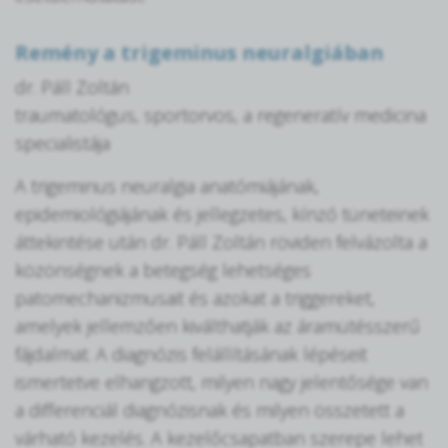
Remény a trigeminus neuralgiában
dr. Páll Zoltán
traumatológus, sportorvos, a regeneratív medicina
specialistája
A trigeminus neuralgia anatómiájának,
epidemiológiájának és jellegzetes, kínzó tüneteinek
áttekintése után dr. Páll Zoltán röviden felvázolta a
közönségnek a betegség lehetséges
patomechanizmusait és azokat a triggereket,
amelyek jellemzően kiválthatják az áramütésszerű
fájdalmat. A diagnózis felállításának lépéseit
ismertetve elhangzott, milyen nagy jelentősége van
a differenciál diagnózisnak és milyen összetett a
várható kezelés. A kezelőcsapatban szerepe lehet