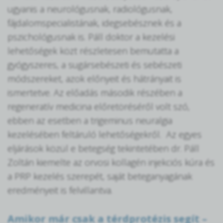
ugyanis a neurológusnak, radiológusnak,
fájdalomspecialistának, idegsebésznek és a
pszichológusnak is. Páll doktor a kezelési
lehetőségek közt részletesen bemutatta a
gyógyszeres, a sugársebészeti és sebészeti
módszereket, azok előnyeit és hátrányait is
ismertetve. Az előadás második részében a
regeneratív medicina előretöréséről volt szó,
ebben az esetben a trigeminus neuralgia
kezelésében feltáruló lehetőségekről. Az egyes
eljárások közül e betegség tekintetében dr. Páll
Zoltán kiemelte az orvosi kollagén injekciós kúra és
a PRP kezelés szerepét, saját beteganyagának
eredményeit is felvillantva.
Amikor már csak a térdprotézis segít –