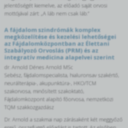
jelentőségét kiemelve, az előadó saját orvosi
mottójával zárt: „A láb nem csak láb.”
A fájdalom szindrómák komplex
megközelítése és kezelési lehetőségei
az Fájdalomközpontban az Élettani
Szabályozó Orvoslás (PRM) és az
integratív medicina alapelvei szerint
dr. Arnold Dénes Arnold MSc
Sebész, fájdalomspecialista, hialuronsav szakértő,
neurálterápia-, akupunktúra-, HKO/TCM
szakorvosa, minősített szakoktató,
Fájdalomközpont alapító főorvosa, nemzetközi
TQM szakközgazdász
Dr. Arnold a szakmai nap zárásaként két meggyőző
erejű, összefüggő előadást is tartott. Az elsőben