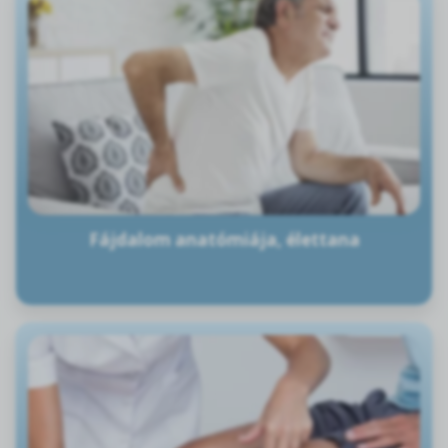
Fájdalom anatómiája, élettana