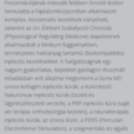
Prezentációjának második felében Arnold doktor
bemutatta a Fájdalomközpontban alkalmazott
komplex, konzervatív kezelések irányelveit,
valamint az ún. Élettani Szabályozó Orvoslás
(Physiological Regulating Medicine) alapelveinek
alkalmazását a klinikum függvényében,
természetes hatóanyag tartalmú (biokompatibilis)
injekciós kezelésekkel. A hallgatóságnak egy
nagyon gyakorlatias, képekkel gazdagon illusztrált
előadásban volt alkalma megismerni a Guna MD
orvosi kollagén injekciós kúrák, a különböző
hialuronsav injekciós kúrák (ízületi és
lágyrészillesztett verziók), a PRP injekciós kúra (saját
vér terápia: orthobiológiai kezelés), a neuralterápiás
injekciós kúrák, az orvosi lézer, a PENS (Percutan
ElectroNerve Stimulation), a szegmentális és egyéb