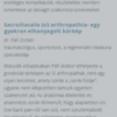
esetleges komplikációit, részletekbe menően
ismertetve az idevágó szakorvosi ismereteket.
Sacroiliacalis (si) arthropathia- egy
gyakran elhanyagolt kórkép
dr. Páll Zoltán
traumatológus, sportorvos, a regeneratív medicina
specialistája
Második előadásában Páll doktor elhelyezte a
gondolati térképen az SI arthropathiát, mint egy
olyan területet, amely szinte a „senki földje”,
ugyanis nem kifejezetten tartozik egyetlen
szakterület alá. Az anatómiai áttekintés és
anamnézis során felmerült, hogy alapvetően ún.
low back pain-ről van szó, nem szisztematizált
kisugárzással, de jellegzetes anamnesztikus