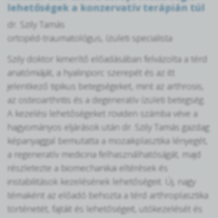
lehetőségek a konzervatív terápián túl
dr. Szily Tamás
ortopéd-traumatológus, ízületi specialista
Szily doktor kimerítő előadásában felvázolta a térd
anatómiáját, a hyalinporc szerepét és az itt
jelentkező tipikus betegségeket, mint az arthrosis,
az osteoarthritis és a degeneratív ízületi betegség.
A kezelési lehetőségeket röviden számba véve a
hagyományos eljárások után dr. Szily Tamás gazdag
képanyaggal bemutatta a mozaikplasztika lényegét,
a regeneratív medicina felhasználhatóságát, majd
részletezte a biomechanikai eltérések és
instabilitások kezelésének lehetőségeit. Új, nagy
témaként az előadó behozta a térd arthroplasztika
történetét, fajtáit és lehetőségeit, utókezelését és