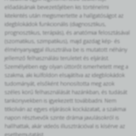
előadásának bevezetőjében kis történelmi
kitekintés után megismertette a hallgatóságot az
idegblokádok funkcionális (diagnosztikus,
prognosztikus, terápiás), és anatómiai felosztásával
(szomatikus, szimpatikus), majd gazdag kép- és
élményanyaggal illusztrálva be is mutatott néhány
jellemző felhasználási területet és eljárást.
Személyében egy olyan úttörőt ismerhetett meg a
szakma, aki külföldön elsajátítva az idegblokádok
tudományát, elsőként honosította meg azok
széles körű felhasználását hazánkban, és tudását
tankönyvekben is igyekezett továbbadni. Nem
titkolván az egyes eljárások kockázatait, a szakmai
napon résztvevők szinte drámai javulásokról is
hallhattak, akár videós illusztrációval is kísérve az
esetbemutatást.