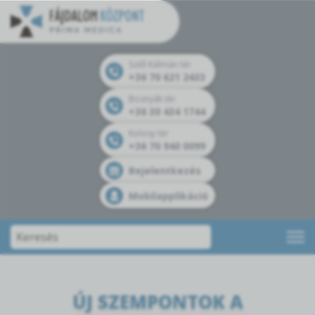
Széll Kálmán tér
+36 70 621 2433
Bosnyák tér
+36 30 434 1744
Kolosy tér
+36 70 940 0099
Bejelentkezés
Mobilapplikáció
ÚJ SZEMPONTOK A