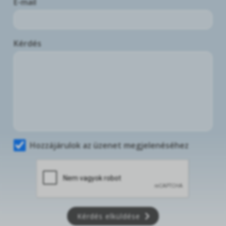
E-mail
Kérdés
Hozzájárulok az üzenet megjelenéséhez
Kérdés elküldése