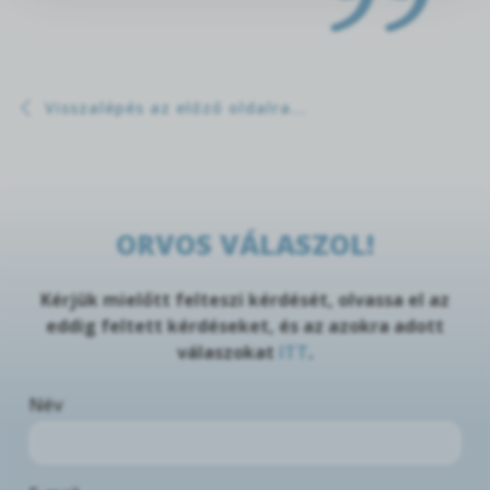
Visszalépés az előző oldalra...
ORVOS VÁLASZOL!
Kérjük mielőtt felteszi kérdését, olvassa el az
eddig feltett kérdéseket, és az azokra adott
válaszokat
ITT
.
Név