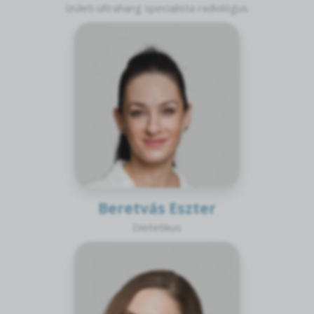
ízületi ultrahang specialista radiológus
Beretvás Eszter
Dietetikus