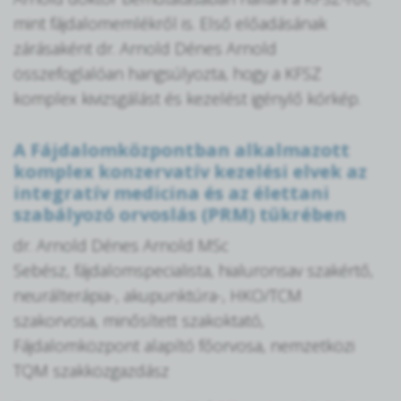
mint fájdalomemlékről is. Első előadásának
zárásaként dr. Arnold Dénes Arnold
összefoglalóan hangsúlyozta, hogy a KFSZ
komplex kivizsgálást és kezelést igénylő kórkép.
A Fájdalomközpontban alkalmazott
komplex konzervatív kezelési elvek az
integratív medicina és az élettani
szabályozó orvoslás (PRM) tükrében
dr. Arnold Dénes Arnold MSc
Sebész, fájdalomspecialista, hialuronsav szakértő,
neurálterápia-, akupunktúra-, HKO/TCM
szakorvosa, minősített szakoktató,
Fájdalomközpont alapító főorvosa, nemzetközi
TQM szakközgazdász