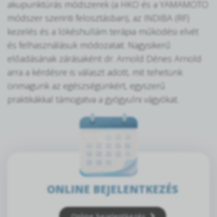
akupunktúrás módszerek (a HKO és a YAMAMOTO
módszer szerinti felosztásban), az INDIBA (RF)
kezelés és a lökéshullám terápia működési elvét
és felhasználásuk módozatait. Nagysikerű
előadásának zárásaként dr. Arnold Dénes Arnold
arra a kérdésre is választ adott, mit tehetünk
önmagunk az egészségünkért, egyszerű
praktikákkal támogatva a gyógyulni vágyókat.
ONLINE BEJELENTKEZÉS
Online bejelentkezés