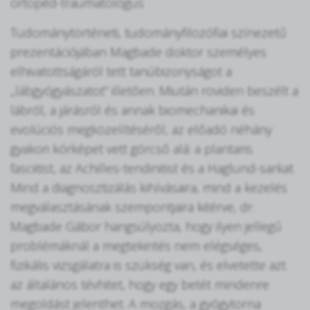
ortopéd-traumatológus
Tudománytörténeti, tudományfilozófiai színezetű
prezentációjában Magbade doktor személyes
elhivatottságáról tett tanúbizonyságot a
„lábgyógyászatot” illetően. Miután röviden beszélt a
lábról, a járásról és annak biomechanikai és
evolúciós megközelítéséről, az előadó néhány
gyakori kórképet vett górcső alá: a plantaris
fasciitist, az Achilles-tendinitist és a Haglund-sarkat.
Mind a diagnosztizálás kihívásaira, mind a kezelés
megválasztásának szempontjaira kitérve, dr.
Magbade Gábor hangsúlyozta, hogy ilyen jellegű
problémáknál a megtekintés nem elégséges,
fizikális vizsgálatra is szükség van, és elvetette azt
az általános tévhitet, hogy egy betét mindenre
megoldást jelenthet. A mozgás, a gyógytorna