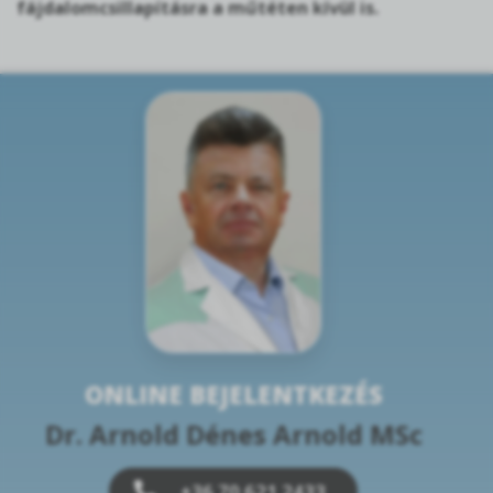
fájdalomcsillapításra a műtéten kívül is.
ONLINE BEJELENTKEZÉS
Dr. Arnold Dénes Arnold MSc
+36 70 621 2433