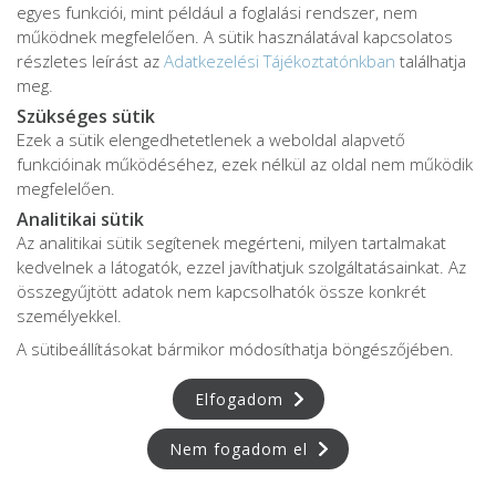
egyes funkciói, mint például a foglalási rendszer, nem
működnek megfelelően. A sütik használatával kapcsolatos
részletes leírást az
Adatkezelési Tájékoztatónkban
találhatja
meg.
Szükséges sütik
jó
Alvás
IMMUN
Ezek a sütik elengedhetetlenek a weboldal alapvető
KÖZPONT
Központ
funkcióinak működéséhez, ezek nélkül az oldal nem működik
megfelelően.
Analitikai sütik
Az analitikai sütik segítenek megérteni, milyen tartalmakat
S
POR
T
O
R
V
OS
I
KÖ
ZPON
T
kedvelnek a látogatók, ezzel javíthatjuk szolgáltatásainkat. Az
összegyűjtött adatok nem kapcsolhatók össze konkrét
személyekkel.
A sütibeállításokat bármikor módosíthatja böngészőjében.
Elfogadom
Nem fogadom el