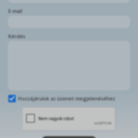
E-mail
Kérdés
Hozzájárulok az üzenet megjelenéséhez