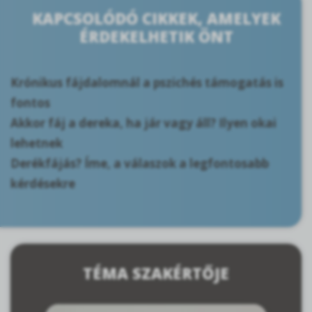
KAPCSOLÓDÓ CIKKEK, AMELYEK
ÉRDEKELHETIK ÖNT
Krónikus fájdalomnál a pszichés támogatás is
fontos
Akkor fáj a dereka, ha jár vagy áll? Ilyen okai
lehetnek
Derékfájás? Íme, a válaszok a legfontosabb
kérdésekre
TÉMA SZAKÉRTŐJE