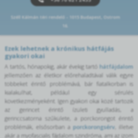
Széll Kálmán téri rendelő - 1015 Budapest, Ostrom
16.
Ezek lehetnek a krónikus hátfájás
gyakori okai
A tartós, hónapokig, akár évekig tartó
hátfájdalom
jellemzően az életkor előrehaladtával válik egyre
többeket érintő problémává, bár fiatalkorban is
kialakulhat, például egy sérülés
következményeként. Igen gyakori okai közé tartozik
az gerincet érintő ízületi gyulladás, a
gerinccsatorna szűkülete, a porckorongot érintő
problémák, elsősorban a
porckorongsérv
, illetve
akár a myofascialis fájdalom szindróma, ami az izom