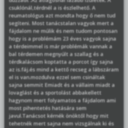
csuklónál,térdnél a is észlelhető. A
reumatológus azt mondta hogy ő nem tud
segíteni. Most tanácstalan vagyok mert a
fájdalom ne múlik és nem tudom pontosan
hogy is a problémám 23 éves vagyok sajna
a térdeimmel is már problémák vannak a
bal térdemen megnyúlt a szallag és a
térdkalácsom koptatta a porcot így sajna
az is.fáj.és mind a kettő recseg a lábszáram
el is van.mozdulva ezzel sem csináltak
sajna semmit Emiadt és a vállaim miadt a
lovaglást és a sportolást abbakellett
hagynom mert folyamatos a fájdalom ami
most pihentetés hatására sem
javul.Tanácsot kérnék önöktől hogy mit
tehetnék mert sajna nem vizsgálnak ki és