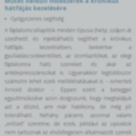
Műtét nélküli módszerek a krónikus
hátfájás kezelésére
Gyógyszeres segítség
A fájdalomcsillapítók minden típusa (helyi, szájon át
szedhető és injektálható) segíthet a krónikus
hátfájás kezelésében, beleértve a
gyulladáscsökkentőket, az izomlazítókat, az idegi
fájdalomra ható szereket és akár az
antidepresszánsokat is. Ugyanakkor legtöbbször
számolni lehet ezek mellékhatásaival is – ismerteti
Arnold doktor. – Éppen ezért a beteggel
együttműködve azon dolgozunk, hogy megtaláljuk
azt a dózist, ami már hatékony, de még jól
tolerálható. Néhány páciens azonnal valami
„erőset” szeretne, de ezek, például az opioidok
nem tartoznak az elsődlegesen alkalmazott szerek