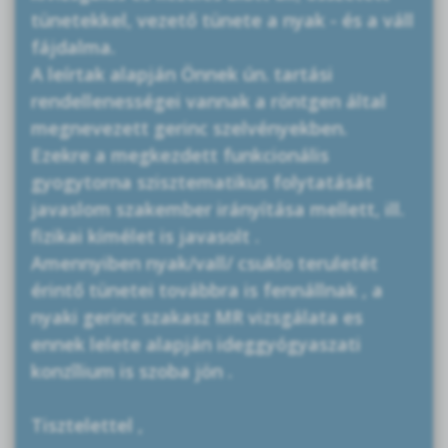
tünetekkel, vezető tünete a nyak - és a váll
fájdalma.
A leírtak alapján Önnek ún. tartási
rendellenességei vannak a röntgen által
megnevezett gerinc szelvényekben.
Ezekre a megkezdett funkcionális
gyogytorna szisztematikus folytatását
javaslom szakember irányítása mellett, ill.
fizikai kímélet is javasolt .
Amennyiben nyak/vall/ csuklo teruletét
érintő tünetei továbbra is fennállnak , a
nyaki gerinc szakasz MR vizsgálata es
ennek lelete alapján ideggyógyaszati
konzîlium is szoba jön .
Tisztelettel ,