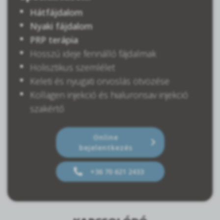
Hátfájdalom
Nyaki fájdalom
PRP terápia
Hosszú ideje fennálló fájdalmak
Holisztikus szemlélet
Keleti és nyugati orvoslás ötvözése
Kollagen injekció és hialuronsav injekció
szakértő
Online
bejelentkezés
+36 70 621 2433