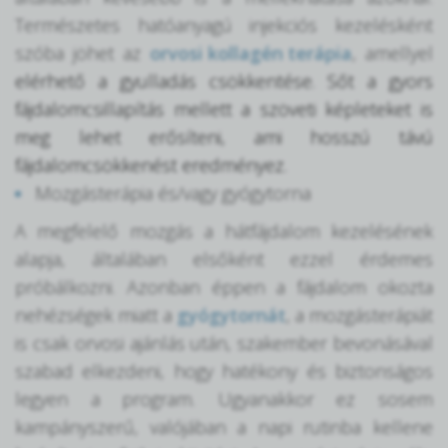
Természetes hatóanyagú injekciós kezelésként
szóba jöhet az
orvosi kollagén terápia
, amellyel
elérhető a gyulladás csökkentése. Sőt a gyors
fájdalomcsillapítás mellett a szöveti képleteket is
meg lehet erősíteni, ami hosszú távú
fájdalomcsökkenést eredményez.
Mozgásterápia és/vagy gyógytorna
A megfelelő mozgás a hátfájdalom kezelésének
alapja, általában elsőként ezzel érdemes
próbálkozni. Azonban éppen a fájdalom okozta
nehézségek miatt a
gyógytornát
, a mozgásterápiát
is csak orvosi ajánlás után, szakember bevonásával
szabad elkezdeni, hogy hatékony és biztonságos
legyen a program. Ugyanakkor ez sosem
kampányszerű, valójában a napi rutinba kellene