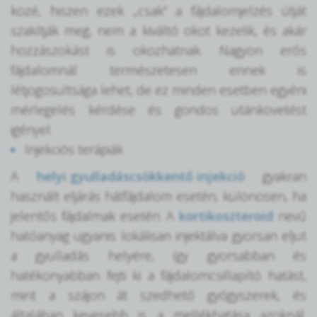
közé, hiszen ezek „csak” a fájdalomjelzés útját
szakítják meg, nem a kiváltó okot kezelik, és akár
hozzászokást is okozhatnak. Nagyon erős
fájdalomnál természetesen ennek is
létjogosultsága lehet, de ez minden esetben egyéni
mérlegelés kérdése és gondos utánkövetést
igényel.
Injekciós terápiák
A
helyi gyulladáscsökkentő injekció
gyakran
használt eljárás hátfájdalom esetén, különösen, ha
jelentős fájdalmak esetén. A
kortikoszteroid
nevű
hatóanyag ugyanis lokálisan injektálva gyorsan eljut
a gyulladás helyére, így gyorsabban és
hatékonyabban fejti ki a fájdalomcsillapító hatást,
mint a szájon át szedhető gyógyszerek, és
általában kevesebb is a mellékhatása azoknál.