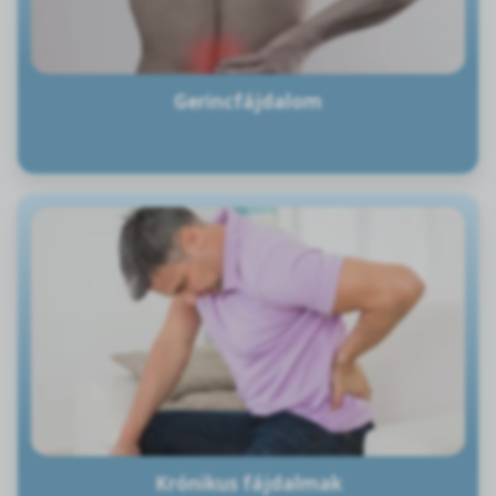
Gerincfájdalom
Krónikus fájdalmak