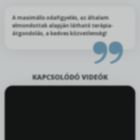
A maximális odafigyelés, az általam
elmondottak alapján látható terápia-
átgondolás, a kedves közvetlenség!
KAPCSOLÓDÓ VIDEÓK