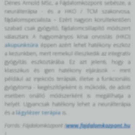
Dénes Arnold MSc, a Fájdalomközpont sebésze, a
neurálterápia - és a HKO / TCM szakorvosa,
fájdalomspecialista. – Ezért nagyon körültekintően
szabad csak gyógyító, fájdalomcsillapító módszert
választani. A hagyományos kínai orvoslás (HKO)
akupunktúra
éppen azért lehet hatékony eszköz
a kezünkben, mert remekül illeszkedik az integratív
gyógyítás eszköztárába. Ez azt jelenti, hogy a
klasszikus és igen hatékony eljárások – mint
például az injekciós terápiák, illetve a funkcionális
gyógytorna - kiegészítőjeként is működik, de adott
esetben önálló módszerként is megállhatja a
helyét. Ugyancsak hatékony lehet a neurálterápia
és a
lágylézer terápia
is.
Forrás: Fájdalomközpont (
www.fajdalomkozpont.hu
)