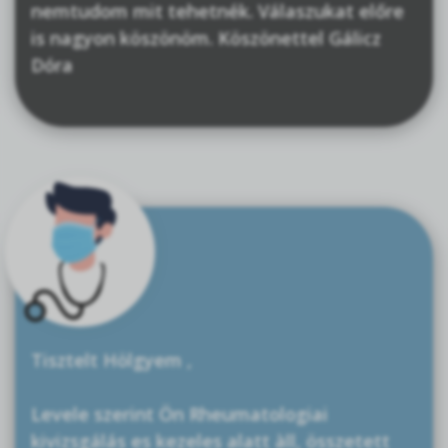
nemtudom mit tehetnék. Válaszukat előre
is nagyon köszönöm. Köszönettel Gálicz
Dóra
Tisztelt Hölgyem ,
Levele szerint Ön Rheumatologiai
kivizsgálás es kezeles alatt àll, összetett