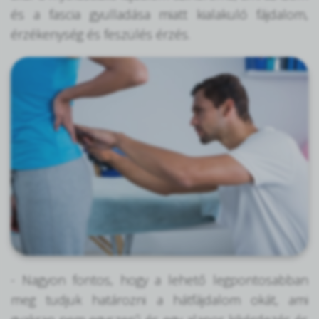
és a fascia gyulladása miatt kialakuló fájdalom,
érzékenység és feszülés érzés.
- Nagyon fontos, hogy a lehető legpontosabban
meg tudjuk határozni a hátfájdalom okát, ami