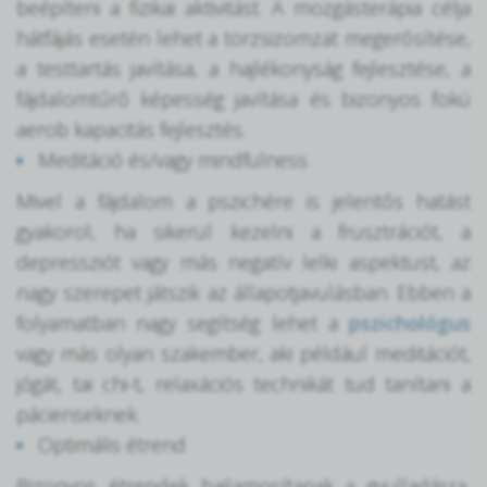
beépíteni a fizikai aktivitást. A mozgásterápia célja
hátfájás esetén lehet a törzsizomzat megerősítése,
a testtartás javítása, a hajlékonyság fejlesztése, a
fájdalomtűrő képesség javítása és bizonyos fokú
aerob kapacitás fejlesztés.
Meditáció és/vagy mindfulness
Mivel a fájdalom a pszichére is jelentős hatást
gyakorol, ha sikerül kezelni a frusztrációt, a
depressziót vagy más negatív lelki aspektust, az
nagy szerepet játszik az állapotjavulásban. Ebben a
folyamatban nagy segítség lehet a
pszichológus
vagy más olyan szakember, aki például meditációt,
jógát, tai chi-t, relaxációs technikát tud tanítani a
pácienseknek.
Optimális étrend
Bizonyos étrendek hajlamosítanak a gyulladásra,