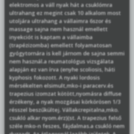
elektromos a váll nyak hát a csuklómra
ultrahang ez megint csak 10 alkalom most
utoljára ultrahang a vállaimra 6szor és
massage sajna nem használ emellett
inyekciót is kaptam a vállaimba
(trapézizomba) emellett folyamatosan
gyógytornára is kell járnom de sajna semmi
nem használ.a reumatológus vizsgálata
alapján ez van írva (enyhe scoliosis, háti
kyphosis fokozott. A nyaki lordosis
mérsékelten elsimult,mko-i paracerv.és
trapezius izomzat kötött,nyomásra diffuse
érzékeny, a nyak mozgásai körkörösen 1/3
résszel beszűkültej. Vállakcrepitalna,mko.
csukló alkar nyom.érz)(st. A trapezius felső
széle mko-n feszes, fájdalmas.a csukló nem
duzzadt .Az átlagosnál lazább izületek. A