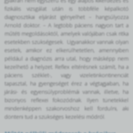
gyakran nem egyszerű és egy alapos kikérdezés és
fizikális vizsgálat után is többféle képalkotó
diagnosztikai eljárást igényelhet – hangsúlyozza
Arnold doktor. – A legtöbb páciens nagyon tart a
műtéti megoldásoktól, amelyek valójában csak ritka
esetekben szükségesek. Ugyanakkor vannak olyan
esetek, amikor ez elkerülhetetlen, amennyiben
például a diagnózis arra utal, hogy másképp nem
kezelhető a helyzet. Reflex eltérésnek számít, ha a
páciens széklet-, vagy vizeletinkontinenciát
tapasztal, ha gyengeséget érez a végtagjaiban, ha
járási- és egyensúlyproblémái vannak, illetve, ha
bizonyos reflexei fokozódnak. Ilyen tünetekkel
mindenképpen szakorvoshoz kell fordulni, aki
dönteni tud a szükséges kezelési módról.