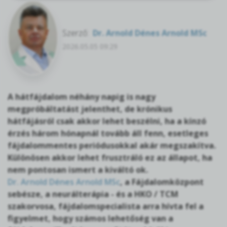
Szerző:
Dr. Arnold Dénes Arnold MSc
2026.05.05 09:29
A hátfájdalom néhány napig is nagy
megpróbáltatást jelenthet, de krónikus
hátfájásról csak akkor lehet beszélni, ha a kínzó
érzés három hónapnál tovább áll fenn, esetleges
fájdalommentes periódusokkal akár megszakítva.
Különösen akkor lehet frusztráló ez az állapot, ha
nem pontosan ismert a kiváltó ok.
Dr. Arnold Dénes Arnold MSc
, a Fájdalomközpont
sebésze, a neurálterápia - és a HKO / TCM
szakorvosa, fájdalomspecialista arra hívta fel a
figyelmet, hogy számos lehetőség van a