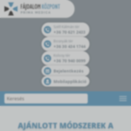
Széll Kálmán tér
+36 70 621 2433
Bosnyák tér
+36 30 434 1744
Kolosy tér
+36 70 940 0099
Bejelentkezés
Mobilapplikáció
AJÁNLOTT MÓDSZEREK A