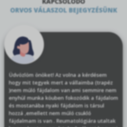
KAPCSOLÓDÓ
ORVOS VÁLASZOL BEJEGYZÉSÜNK
Üdvözlöm önöket! Az volna a kérdésem
hogy mit tegyek mert a vállaimba (trapéz
)nem múló fájdalom van ami semmire nem
enyhül munka köuben fokozódik a fájdalom
és mostanába nyaki fájdalom is társul
hozzá ,emellett nem múló csukló
fájdalmam is van . Reumatológiára utaltak