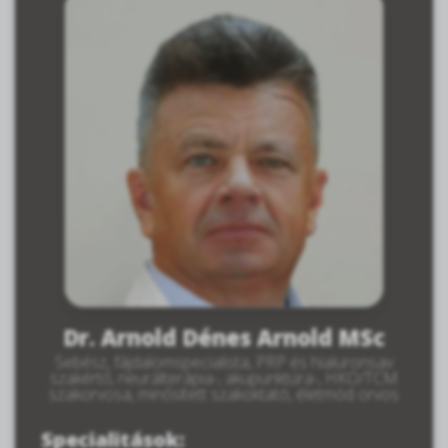
Dr. Arnold Dénes Arnold MSc
Sebész, fájdalomspecialista, PRP és hialuronsav
szakértő, neurálterápia-, akupunktúra-, HKO/TCM
szakorvosa, minősített szakoktató, életmód orvos
Specialitások: