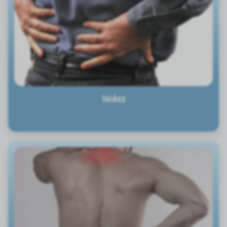
Isiász