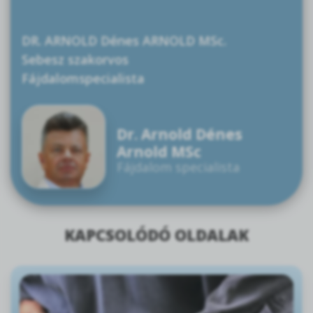
DR. ARNOLD Dénes ARNOLD MSc.
Sebesz szakorvos
Fájdalomspecialista
Dr. Arnold Dénes
Arnold MSc
Fájdalom specialista
KAPCSOLÓDÓ OLDALAK