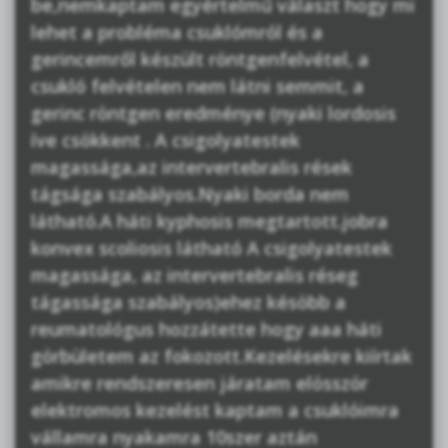
be,nemkaptam egyértelmű választ hogy mi
lehet a probléma csuklómról és a
gerincemről készült röntgenfelvétel, a
csukló felvételen nem látni semmit, a
gerinc röntgen eredménye (nyaki lordosis
íve csökkent . A csigolyatestek
magassága,az intervertebralis rések
tágsága szabályos.Nyaki borda nem
látható.A háti kyphosis megtartott.jobra
konvex scoliosis látható A csigolyatestek
magassága, az intervertebralis réseg
tágassága szabályos)ehez késöbb a
reumatológus hozzátette hogy aaa háti
görbületem az fokozott.Kezelésekre kiírtak
amikre rendszeresen járatam elösször
elektromos kezelést kaptam a csuklóimra
vállamra nyakamra 10szer aztán