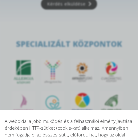
Kérdés elküldése
SPECIALIZÁLT KÖZPONTOK
A weboldal a jobb működés és a felhasználói élmény javítása
érdekében HTTP-sütiket (cookie-kat) alkalmaz. Amennyiben
nem fogadja el az összes sütit, előfordulhat, hogy az oldal