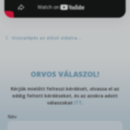
Visszalépés az előző oldalra...
ORVOS VÁLASZOL!
Kérjük mielőtt felteszi kérdését, olvassa el az
eddig feltett kérdéseket, és az azokra adott
válaszokat
ITT
.
Név