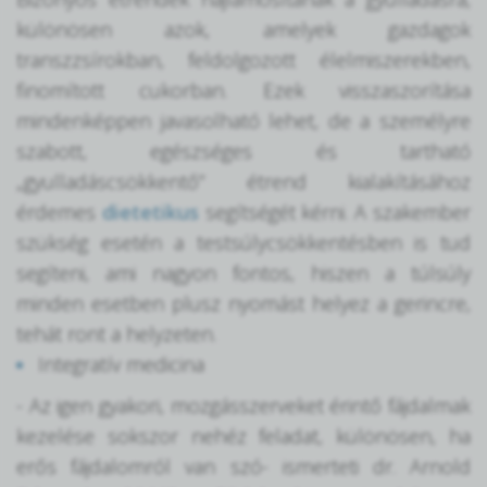
különösen azok, amelyek gazdagok
transzzsírokban, feldolgozott élelmiszerekben,
finomított cukorban. Ezek visszaszorítása
mindenképpen javasolható lehet, de a személyre
szabott, egészséges és tartható
„gyulladáscsökkentő” étrend kialakításához
érdemes
dietetikus
segítségét kérni. A szakember
szükség esetén a testsúlycsökkentésben is tud
segíteni, ami nagyon fontos, hiszen a túlsúly
minden esetben plusz nyomást helyez a gerincre,
tehát ront a helyzeten.
Integratív medicina
- Az igen gyakori, mozgásszerveket érintő fájdalmak
kezelése sokszor nehéz feladat, különösen, ha
erős fájdalomról van szó- ismerteti dr. Arnold