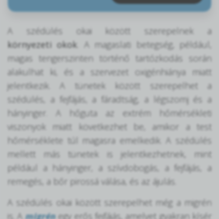
A szédülés okai között szerepelnek a
környezeti okok
. A magaslati betegség, például,
magas tengerszinten történő tartózkodás során
alakulhat ki, és a szervezet oxigénhiánya miatt
jelentkezik. A tünetek között szerepelhet a
szédülés, a fejfájás, a fáradtság, a légszomj és a
hányinger. A hőguta az extrém hőmérsékleti
viszonyok miatt következhet be, amikor a test
hőmérséklete túl magasra emelkedik. A szédülés
mellett más tünetek is jelentkezhetnek, mint
például a hányinger, a szívdobogás, a fejfájás, a
remegés, a bőr pirossá válása, és az ájulás.
A szédülés okai között szerepelhet még a migrén
is. A
migrén
egy erős fejfájás, amelyet gyakran kísér