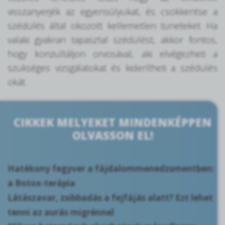
visszanyerjék az egyensúlyukat, és csökkentse a
szédülés által okozott kellemetlen tüneteket. Ha
valaki gyakran tapasztal szédülést, akkor fontos,
hogy konzultáljon orvosával, aki elvégezheti a
szükséges vizsgálatokat és kiderítheti a szédülés
okát.
CIKKEK MELYEKET MINDENKÉPPEN
OLVASSON EL!
Hatékony fegyver a fájdalommenedzsmentben:
a Botox-terápia
Látászavar, zsibbadás a fejfájás alatt? Ezt lehet
tenni az aurás migrénnel