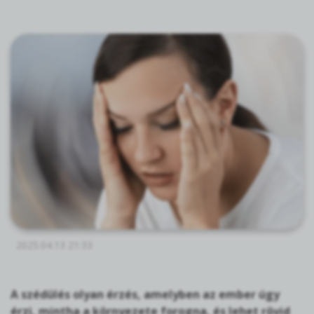
2025.04.13 21:33
A szédülés olyan érzés, amelyben az ember úgy
érzi, mintha a környezete forogna, és lehet rövid