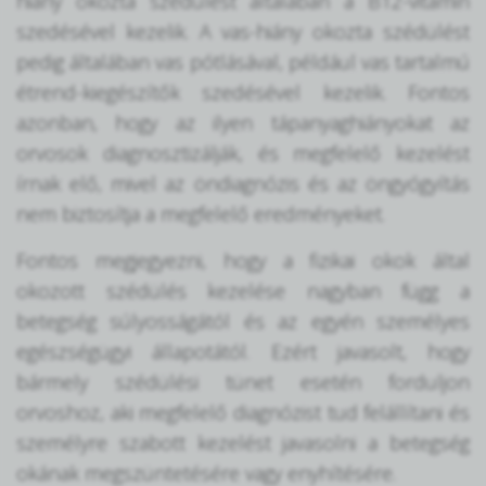
hiány okozta szédülést általában a B12-vitamin
szedésével kezelik. A vas-hiány okozta szédülést
pedig általában vas pótlásával, például vas tartalmú
étrend-kiegészítők szedésével kezelik. Fontos
azonban, hogy az ilyen tápanyaghiányokat az
orvosok diagnosztizálják, és megfelelő kezelést
írnak elő, mivel az öndiagnózis és az öngyógyítás
nem biztosítja a megfelelő eredményeket.
Fontos megjegyezni, hogy a fizikai okok által
okozott szédülés kezelése nagyban függ a
betegség súlyosságától és az egyén személyes
egészségügyi állapotától. Ezért javasolt, hogy
bármely szédülési tünet esetén forduljon
orvoshoz, aki megfelelő diagnózist tud felállítani és
személyre szabott kezelést javasolni a betegség
okának megszüntetésére vagy enyhítésére.