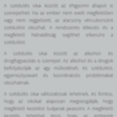
A szédülés okai között az éhgyomri állapot is
szerepelhet. Ha az ember nem evett megfelelően
vagy nem reggelizett, az alacsony vércukorszint
szédülést okozhat. A rendszeres étkezés és a
megfelelő hidratáltság segíthet elkerülni a
szédülést.
A szédülés okai között az alkohol- és
drogfogyasztás is szerepel. Az alkohol és a drogok
befolyásolják az agy működését, és szédülést,
egyensúlyzavart és koordinációs problémákat
okozhatnak.
A szédülés okai változatosak lehetnek, és fontos,
hogy az okokat alaposan megvizsgálják, hogy
megfelelő kezelést tudjanak javasolni. A megfelelő
kezelés lehetővé teszi, hogy az emberek