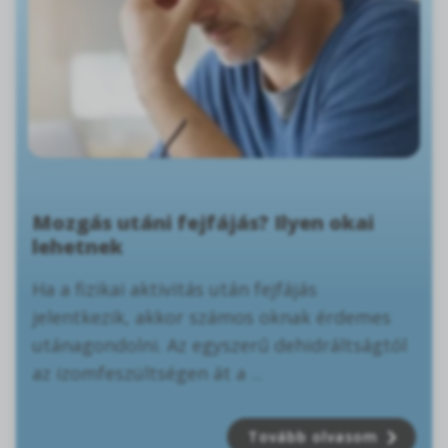
Mozgás utáni fejfájás? Ilyen okai
lehetnek
Ha a fizikai aktivitás után fejfájás
jelentkezik, akkor számos oknak érdemes
utánagondolni. Az egyszerű dehidráltságtól
az izomfeszültségen át a ...
Tovább olvasom