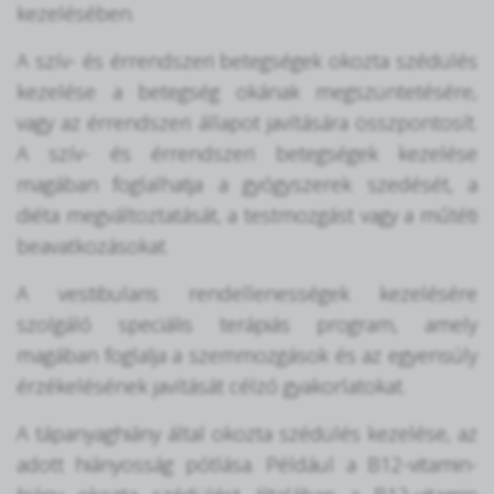
kezelésében.
A szív- és érrendszeri betegségek okozta szédülés
kezelése a betegség okának megszüntetésére,
vagy az érrendszeri állapot javítására összpontosít.
A szív- és érrendszeri betegségek kezelése
magában foglalhatja a gyógyszerek szedését, a
diéta megváltoztatását, a testmozgást vagy a műtéti
beavatkozásokat.
A vestibularis rendellenességek kezelésére
szolgáló speciális terápiás program, amely
magában foglalja a szemmozgások és az egyensúly
érzékelésének javítását célzó gyakorlatokat.
A tápanyaghiány által okozta szédülés kezelése, az
adott hiányosság pótlása. Például a B12-vitamin-