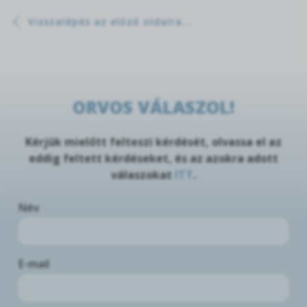
Visszalépés az előző oldalra...
ORVOS VÁLASZOL!
Kérjük mielőtt felteszi kérdését, olvassa el az
eddig feltett kérdéseket, és az azokra adott
válaszokat
ITT
.
Név
E-mail