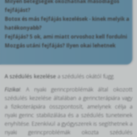
Milyen betegségek okozhatnak másodlagos
fejfájást?
Botox és más fejfájás kezelések - kinek melyik a
hatékonyabb?
Fejfájás? 5 ok, ami miatt orvoshoz kell fordulni
Mozgás utáni fejfájás? Ilyen okai lehetnek
A szédülés kezelése
a szédülés okától függ.
Fizikai
: A nyaki gerincproblémák által okozott
szédülés kezelése általában a gerincterápiára vagy
a fizikoterápiára összpontosít, amelynek célja a
nyaki gerinc stabilizálása és a szédülés tüneteinek
enyhítése. Ezenkívül a gyógyszerek is segíthetnek a
nyaki gerincproblémák okozta szédülés