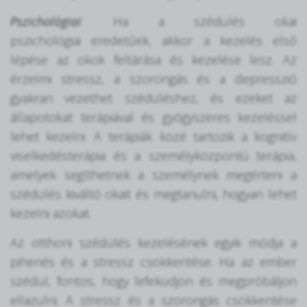
Pszichológiai
: Ha a szédülés okai
pszichológiai eredetűek, akkor a kezelés első
lépése az okok feltárása és kezelése lesz. Az
érzelmi stressz, a szorongás és a depresszió
gyakran vezethet szédüléshez, és ezeket az
állapotokat terápiával és gyógyszeres kezeléssel
lehet kezelni. A terápiák közé tartozik a kognitív
viselkedésterápia és a személyközpontú terápia,
amelyek segíthetnek a személynek megérteni a
szédülés kiváltó okait és megtanulni, hogyan lehet
kezelni azokat.
Az otthoni szédülés kezelésének egyik módja a
pihenés és a stressz csökkentése. Ha az ember
szédül, fontos, hogy lefeküdjön és megpróbáljon
ellazulni. A stressz és a szorongás csökkentése