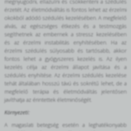
megnyugodni, ellazulni és csökkenteni a szédülés
érzetét. Az életmódváltás is fontos lehet az érzelmi
okokból adódó szédülés kezelésében. A megfelelő
alvás, az egészséges étkezés és a testmozgás
segíthetnek az embernek a stressz kezelésében
és az érzelmi instabilitás enyhítésében. Ha az
érzelmi szédülés súlyosabb és tartósabb, akkor
fontos lehet a gyógyszeres kezelés is. Az ilyen
kezelés célja az érzelmi állapot javítása és a
szédülés enyhítése. Az érzelmi szédülés kezelése
tehát általában hosszú távú és sokrétű lehet, de a
megfelelő terápia és életmódváltás jelentősen
javíthatja az érintettek életminőségét.
Környezeti:
A magaslati betegség esetén a leghatékonyabb