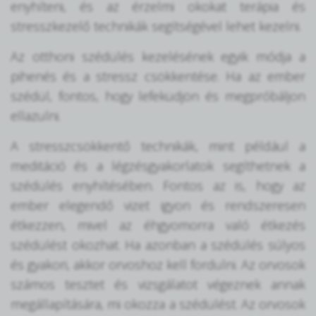
enyhíteni, és az érzelmi okokat terápia és
stresszkezelő technikák segítségével lehet kezelni.
Az otthoni szédülés kezelésének egyik módja a
pihenés és a stressz csökkentése. Ha az ember
szédül, fontos, hogy lefeküdjön és megpróbáljon
ellazulni.
A stresszcsökkentő technikák, mint például a
meditáció és a légzésgyakorlatok segíthetnek a
szédülés enyhítésében. Fontos az is, hogy az
ember elegendő vizet igyon és rendszeresen
étkezzen, mivel az éhgyomorra való étkezés
szédülést okozhat. Ha azonban a szédülés súlyos
és gyakori, akkor orvoshoz kell fordulni. Az orvosok
számos tesztet és vizsgálatot végeznek annak
megállapítására, mi okozza a szédülést. Az orvosok