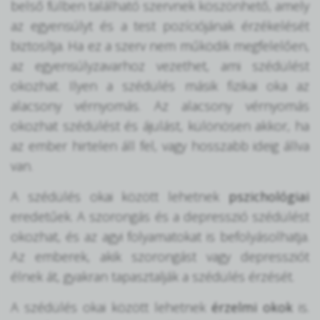
belső fülben található szervnek köszönhető, amely
az egyensúlyt és a test pozíciójának érzékelését
biztosítja. Ha ez a szerv nem működik megfelelően,
az egyensúlyzavarhoz vezethet, ami szédülést
okozhat. Ilyen a szédülés másik fizikai oka az
alacsony vérnyomás. Az alacsony vérnyomás
okozhat szédülést és ájulást, különösen akkor, ha
az ember hirtelen áll fel, vagy hosszabb ideig állva
van.
A szédülés okai között lehetnek
pszichológiai
eredetűek. A szorongás és a depresszió szédülést
okozhat, és az agyi folyamatokat is befolyásolhatja.
Az emberek, akik szorongást vagy depressziót
élnek át, gyakran tapasztalják a szédülés érzését.
A szédülés okai között lehetnek
érzelmi okok
is.