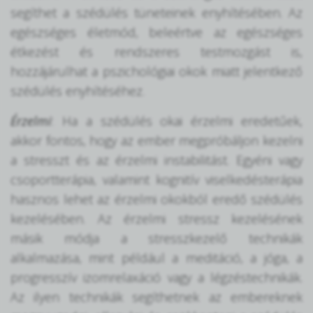
segíthet a szédülés tüneteinek enyhítésében. Az
egészséges életmód, beleértve az egészséges
étkezést és rendszeres testmozgást is,
hozzájárulhat a pszichológiai okok miatt jelentkező
szédülés enyhítéséhez.
Érzelmi
: Ha a szédülés okai érzelmi eredetűek,
akkor fontos, hogy az ember megpróbáljon kezelni
a stresszt és az érzelmi instabilitást. Egyéni vagy
csoportterápia, valamint kognitív viselkedésterápia
hasznos lehet az érzelmi okokból eredő szédülés
kezelésében. Az érzelmi stressz kezelésének
másik módja a stresszkezelő technikák
alkalmazása, mint például a meditáció, a jóga, a
progresszív izomrelaxáció vagy a légzéstechnikák.
Az ilyen technikák segíthetnek az embereknek