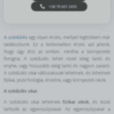
+36 70 621 2433
A szédülés
egy olyan érzés, mellyel legtöbben már
találkoztunk. Ez a kellemetlen érzés azt jelenti,
hogy úgy érzi az ember, mintha a környezete
forogna. A szédülés lehet rövid ideig tartó és
enyhe, vagy hosszabb ideig tartó és nagyon zavaró.
A szédülés okai változatosak lehetnek, és lehetnek
fizikai, pszichológiai, érzelmi, vagy környezeti okok.
A szédülés okai
A szédülés
okai lehetnek
fizikai okok,
és közé
tartozik az egyensúlyzavar. Az egyensúlyzavar a