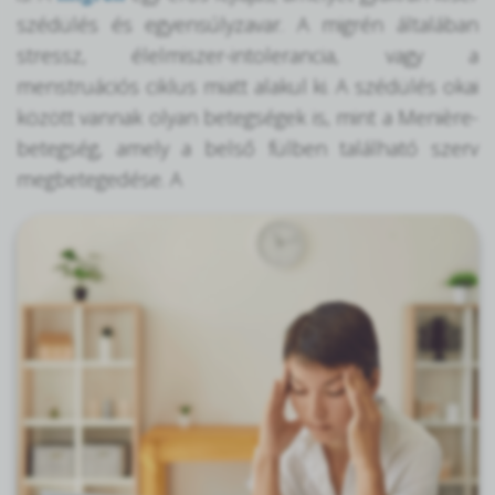
szédülés és egyensúlyzavar. A migrén általában
stressz, élelmiszer-intolerancia, vagy a
menstruációs ciklus miatt alakul ki. A szédülés okai
között vannak olyan betegségek is, mint a Menière-
betegség, amely a belső fülben található szerv
megbetegedése. A