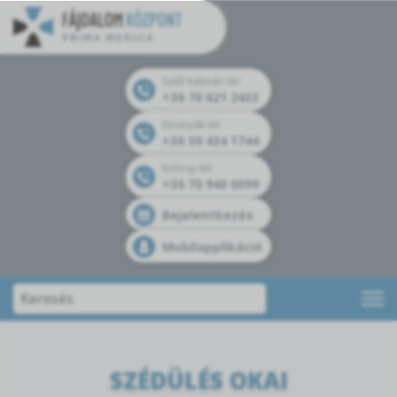
Széll Kálmán tér
+36 70 621 2433
Bosnyák tér
+36 30 434 1744
Kolosy tér
+36 70 940 0099
Bejelentkezés
Mobilapplikáció
SZÉDÜLÉS OKAI