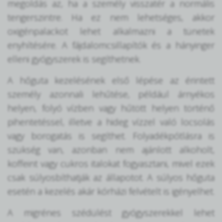
megoldás az, ha a személy visszatér a normális
tengerszintre. Ha ez nem lehetséges, akkor
oxigénpalackot lehet alkalmazni a tünetek
enyhítésére. A fájdalomcsillapítók és a hányinger
elleni gyógyszerek is segíthetnek.
A hőguta kezelésének első lépése az érintett
személy azonnali lehűtése, például árnyékos
helyen, folyó vízben vagy hűtött helyen történő
pihentetéssel, illetve a hideg vízzel való locsolás
vagy borogatás is segíthet. Folyadékpótlásra is
szükség van, azonban nem ajánlott alkoholt,
koffeint vagy cukros italokat fogyasztani, mivel ezek
csak súlyosbíthatják az állapotot. A súlyos hőguta
esetén a kezelés akár kórházi felvételt is igényelhet.
A migrénes szédülést gyógyszerekkel lehet