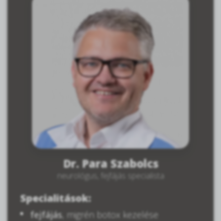
Dr. Para Szabolcs
neurológus, fejfájás specialista
Specialitások:
fejfájás
, migrén botox kezelése