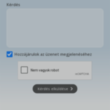
Kérdés
Hozzájárulok az üzenet megjelenéséhez
Kérdés elküldése