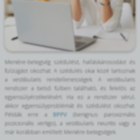
Menière-betegség szédülést, halláskárosodást és
fülzúgást okozhat. A szédülés okai közé tartoznak
a vestibularis rendellenességek. A vestibularis
rendszer a belső fülben található, és felelős az
egyensúlyérzékelésért. Ha ez a rendszer sérül,
akkor egyensúlyproblémát és szédülést okozhat.
Példák erre a
BPPV
(benignus paroxizmális
pozicionális vertigo), a vestibularis neuritis vagy a
már korábban említett Menière-betegségek.