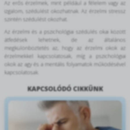
Az erős érzelmek, mint például a félelem vagy az
izgalom, szédülést okozhatnak. Az érzelmi stressz
szintén szédülést okozhat.
Az érzelmi és a pszichológiai szédülés okai között
átfedések lehetnek, de az általános
megkülönböztetés az, hogy az érzelmi okok az
érzelmekkel kapcsolatosak, míg a pszichológiai
okok az agy és a mentális folyamatok működésével
kapcsolatosak.
KAPCSOLÓDÓ CIKKÜNK