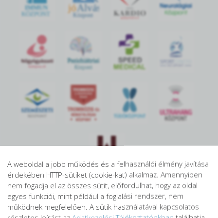
jó
Alvás
IMMUN
KÖZPONT
Központ
S
POR
T
O
R
V
OS
I
KÖ
ZPON
T
A weboldal a jobb működés és a felhasználói élmény javítása
érdekében HTTP-sütiket (cookie-kat) alkalmaz. Amennyiben
nem fogadja el az összes sütit, előfordulhat, hogy az oldal
egyes funkciói, mint például a foglalási rendszer, nem
működnek megfelelően. A sütik használatával kapcsolatos
részletes leírást az
Adatkezelési Tájékoztatónkban
találhatja