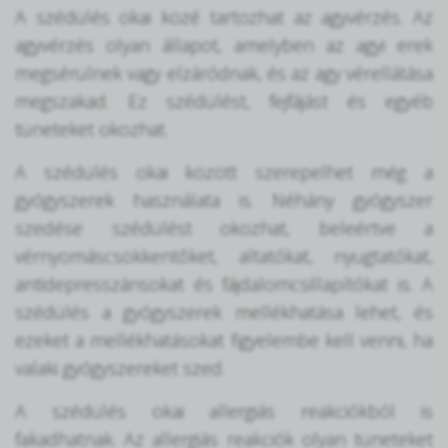
A szédülés okai közé tartozhat az agyvérzés. Az
agyvérzés olyan állapot, amelyben az agyi erek
megsérülnek vagy elzáródnak, és az agy vérellátása
megszakad. Ez szédülést, fejfájást és egyéb
tüneteket okozhat.
A szédülés okai között szerepelhet még a
gyógyszerek használata is. Néhány gyógyszer
szedése szédülést okozhat, beleértve a
vérnyomáscsökkentőket, altatókat, nyugtatókat,
antidepresszánsokat és fájdalomcsillapítókat is. A
szédülés a gyógyszerek mellékhatása lehet, és
ezeket a mellékhatásokat figyelembe kell venni, ha
valaki gyógyszereket szed.
A szédülés okai allergiás reakciókból is
fakadhatnak. Az allergiás reakciók olyan tüneteket