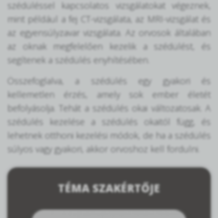
szédüléssel kapcsolatos vizsgálatokat végeznek,
mint például a fej CT-vizsgálata, az MRI-vizsgálat és
az egyensúlyzavar vizsgálata. Az orvosok általában
az oknak megfelelően kezelik a szédülést, és
segítenek a szédülés enyhítésében.
Összefoglalva, a szédülés egy gyakori és
kellemetlen érzés, amely sok ember életét
befolyásolja. Tehát a szédülés okai változatosak. A
szédülés kezelése a szédülés okaitól függ, és
lehetnek otthoni kezelési módok, de ha a szédülés
súlyos vagy gyakori, akkor orvoshoz kell fordulni.
TÉMA SZAKÉRTŐJE