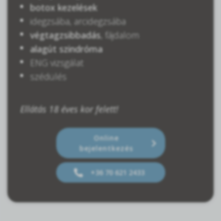
botox kezelések
idegzsába, arcidegzsába
végtagzsibbadás
, fájdalom
alagút szindróma
ENG vizsgálat
szédülés
Ellátás 18 éves kor felett!
Online
bejelentkezés
+36 70 621 2433