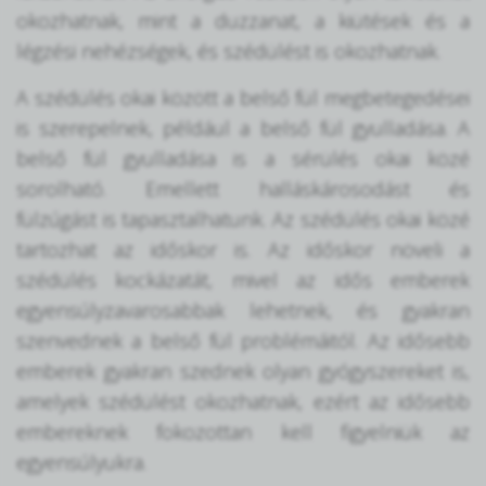
okozhatnak, mint a duzzanat, a kiütések és a
légzési nehézségek, és szédülést is okozhatnak.
A szédülés okai között a belső fül megbetegedései
is szerepelnek, például a belső fül gyulladása. A
belső fül gyulladása is a sérülés okai közé
sorolható. Emellett halláskárosodást és
fülzúgást is tapasztalhatunk. Az szédülés okai közé
tartozhat az időskor is. Az időskor növeli a
szédülés kockázatát, mivel az idős emberek
egyensúlyzavarosabbak lehetnek, és gyakran
szenvednek a belső fül problémáitól. Az idősebb
emberek gyakran szednek olyan gyógyszereket is,
amelyek szédülést okozhatnak, ezért az idősebb
embereknek fokozottan kell figyelniük az
egyensúlyukra.