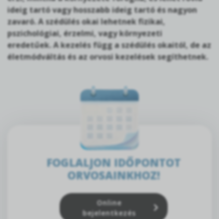
ideig tartó vagy hosszabb ideig tartó és nagyon
zavaró. A szédülés okai lehetnek fizikai,
pszichológiai, érzelmi, vagy környezeti
eredetűek. A kezelés függ a szédülés okaitól, de az
életmódváltás és az orvosi kezelések segíthetnek.
FOGLALJON IDŐPONTOT
ORVOSAINKHOZ!
Online
bejelentkezés