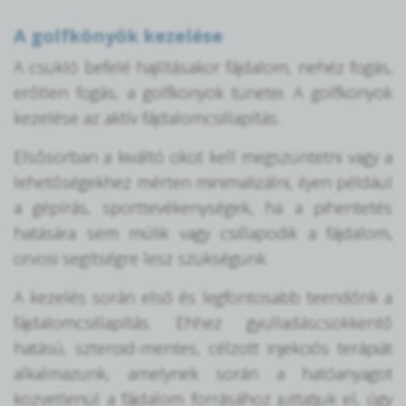
A golfkönyök kezelése
A csukló befelé hajlításakor fájdalom, nehéz fogás,
erőtlen fogás, a golfkönyök tünetei. A golfkönyök
kezelése az aktív fájdalomcsillapítás.
Elsősorban a kiváltó okot kell megszüntetni vagy a
lehetőségekhez mérten minimalizálni, ilyen például
a gépírás, sporttevékenységek, ha a pihentetés
hatására sem múlik vagy csillapodik a fájdalom,
orvosi segítségre lesz szükségünk.
A kezelés során első és legfontosabb teendőnk a
fájdalomcsillapítás. Ehhez gyulladáscsökkentő
hatású, szteroid-mentes, célzott injekciós terápiát
alkalmazunk, amelynek során a hatóanyagot
közvetlenül a fájdalom forrásához juttatjuk el, úgy