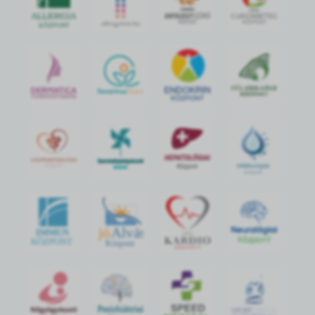
jó
Alvás
IMMUN
KÖZPONT
Központ
S
POR
T
O
R
V
OS
I