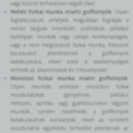
vagy túlzott terheléssel végzik őket.
Nehéz fizikai munka miatti golfkönyök:
Olyan
foglalkozások, amelyek magukban foglalják a
nehéz tárgyak emelését, szállítását, például
építőipari munkák vagy raktári tevékenységek,
vagy a nem megszokott fizikai munka, fokozott
kockázatot jelenthetnek a golfkönyök
kialakulására, mivel ezek a tevékenységek
terhelik az alkarizmokat és ínhüvelyüket.
Monoton fizikai munka miatti golfkönyök:
Olyan munkák, amelyek monoton fizikai
mozdulatokat igényelnek, például
metszés, aprítás, vagy gyártósorokon végzett
munkák, szintén növelhetik a golfkönyök
kialakulásának kockázatát, mivel az ismételt
mozdulatok egyoldalú terhelést jelentenek az