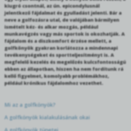
kiugró csontnál, az ún. epicondylusnál
jelentkező fájdalmat és gyulladást jelenti. Bár a
neve a golfozásra utal, de valójában bármilyen
ismételt kéz- és alkar mozgás, például
munkavégzés vagy más sportok is okozhatják.
A
fájdalom és a diszkomfort érzése mellett, a
golfkönyök gyakran korlátozza a mindennapi
tevékenységeket és sportteljesítményt is. A
megfelelő kezelés és megelőzés kulcsfontosságú
ebben az állapotban, hiszen ha nem fordítunk rá
kellő figyelmet, komolyabb problémákhoz,
például krónikus fájdalomhoz vezethet.
Mi az a golfkönyök?
A golfkönyök kialakulásának okai
A golfkönyök tünetei