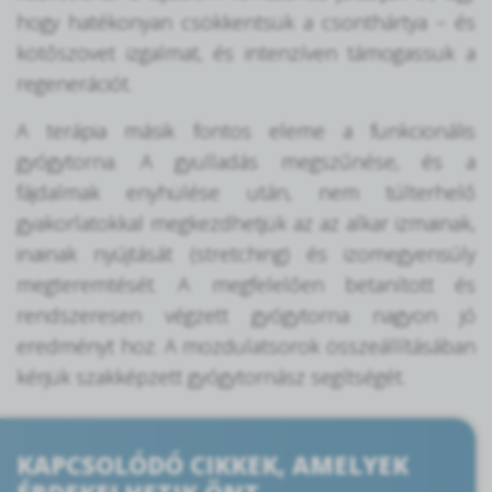
hogy hatékonyan csökkentsük a csonthártya – és
kötőszövet izgalmat, és intenzíven támogassuk a
regenerációt.
A terápia másik fontos eleme a funkcionális
gyógytorna. A gyulladás megszűnése, és a
fájdalmak enyhülése után, nem túlterhelő
gyakorlatokkal megkezdhetjük az az alkar izmainak,
inainak nyújtását (stretching) és izomegyensúly
megteremtését. A megfelelően betanított és
rendszeresen végzett gyógytorna nagyon jó
eredményt hoz. A mozdulatsorok összeállításában
kérjük szakképzett gyógytornász segítségét.
KAPCSOLÓDÓ CIKKEK, AMELYEK