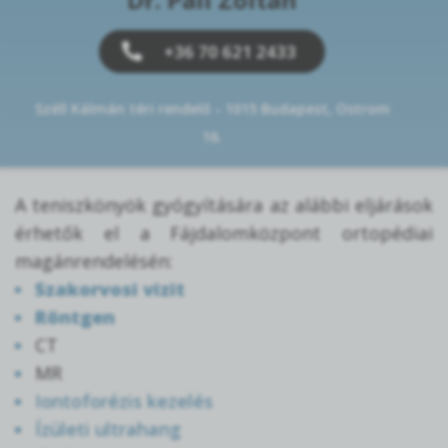
+36 70 621 2433
Széll Kálmán téri rendelő - 1015 Budapest, Ostrom
16.
A teniszkönyök gyógyítására az alábbi eljárások
érhetők el a Fájdalomközpont ortopédiai
magánrendelésén:
Szakorvosi vizit
Röntgen
CT
MR
Iontoforézis kezelés
Ízületi ultrahang