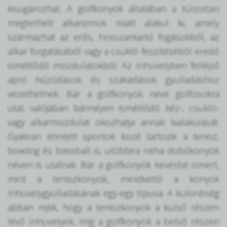
kisugározhat. A golfkönyök általában a túlzottan
megterhelt alkarizmok miatt alakul ki, amely
származhat az erős, hosszantartó fogásokból, az
alkar forgatásából vagy a csukló feszítéséből eredő
ismétlődő mozdulatokból. Az ínhüvelyben fellépő
apró húzódások és szakadások gyulladáshoz
vezethetnek. Bár a golfkönyök neve golfosokra
utal, valójában bármilyen ismétlődő kéz-, csukló-
vagy alkarmozdulat okozhatja annak kialakulását.
Gyakran érintett sportok közé tartozik a tenisz,
bowling és baseball is, utóbbira néha dobókönyök
néven is utalnak. Bár a golfkönyök kevésbé ismert,
mint a teniszkönyök, mindkettő a könyök
ínhüvelygyulladásának egy-egy típusa. A különbség
abban rejlik, hogy a teniszkönyök a külső részen
lévő ínhüvelyek, míg a golfkönyök a belső részen