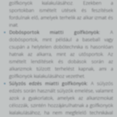
golfkönyök kialakulásához. Ezekben a
sportokban ismételt ütések és feszítések
fordulnak elő, amelyek terhelik az alkar izmait és
inait.
Dobósportok miatti golfkönyök:
A
dobósportok, mint például a baseball vagy
csupán a helytelen dobótechnika is hasonlóan
hatnak az alkarra, mint az ütősportok. Az
ismételt lendítések és dobások során az
alkarizmok túlzott terhelést kapnak, ami a
golfkönyök kialakulásához vezethet.
Súlyzós edzés miatti golfkönyök:
A súlyzós
edzés során használt súlyzók emelése, valamint
azok a gyakorlatok, amelyek az alkarizmokat
célozzák, szintén hozzájárulhatnak a golfkönyök
kialakulásához, ha nem megfelelő technikával