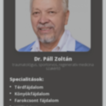
Dr. Páll Zoltán
traumatológus, sportorvos, regeneratív medicina
szakértő
Specialitások:
Térdfájdalom
Könyökfájdalom
Farokcsont fájdalom