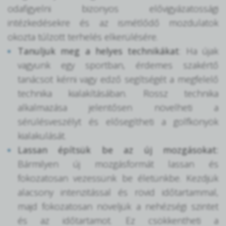
odafigyelni bizonyos elővigyázatossági
intézkedésekre és az ismétlődő mozdulatok
okozta túlzott terhelés elkerülésére.
Tanuljuk meg a helyes technikákat
: Ha újak
vagyunk egy sportban, érdemes szakértő
tanácsot kérni vagy edző segítségét a megfelelő
technika kialakításában. Rossz technika
alkalmazása jelentősen növelheti a
sérülésveszélyt és elősegítheti a golfkönyök
kialakulását.
Lassan építsük be az új mozgásokat:
Bármilyen új mozgásformát lassan és
fokozatosan vezessünk be életünkbe. Kezdjük
alacsony intenzitással és rövid időtartammal,
majd fokozatosan növeljük a nehézségi szintet
és az időtartamot. Ez csökkentheti a