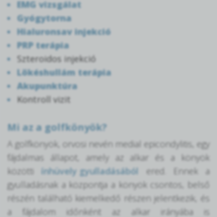
EMG vizsgálat
Gyógytorna
Hialuronsav injekció
PRP terápia
Szteroidos injekció
Lökéshullám terápia
Akupunktúra
Kontroll vizit
Mi az a golfkönyök?
A golfkönyök, orvosi nevén medial epicondylitis, egy
fájdalmas állapot, amely az alkar és a könyök
közötti
ínhüvely gyulladásából
ered. Ennek a
gyulladásnak a központja a könyök csontos, belső
részén található kiemelkedő részen jelentkezik, és
a fájdalom időnként az alkar irányába is