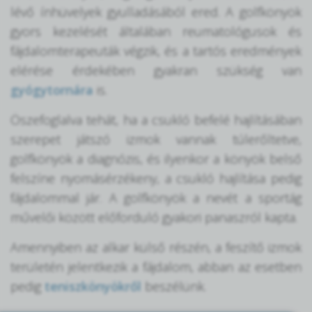
lévő ínhüvelyek gyulladásából ered. A golfkönyök
gyors kezelését általában reumatológusok és
fájdalomterapeuták végzik, és a tartós eredmények
elérése érdekében gyakran szükség van
gyógytornára
is.
Öszefoglalva tehát, ha a csukló befelé hajlításában
szerepet játszó izmok vannak túlerőltetve,
golfkönyök a diagnózis, és ilyenkor a könyök belső
felszíne nyomásérzékeny, a csukló hajlítása pedig
fájdalommal jár. A golfkönyök a nevét a sportág
művelői között előforduló gyakori panaszról kapta.
Amennyiben az alkar külső részén, a feszítő izmok
területén jelentkezik a fájdalom, abban az esetben
pedig
teniszkönyökről
beszélünk.