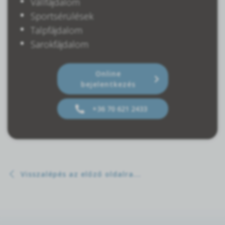
Vállfájdalom
Sportsérülések
Talpfájdalom
Sarokfájdalom
Online
bejelentkezés
+36 70 621 2433
Visszalépés az előző oldalra...