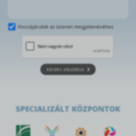
Hozzájárulok az üzenet megjelenéséhez
Kérdés elküldése
SPECIALIZÁLT KÖZPONTOK