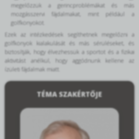
megelőzzük a gerincproblémákat és más
mozgásszervi fájdalmakat, mint például a
golfkönyököt.
Ezek az intézkedések segíthetnek megelőzni a
golfkönyök kialakulását és más sérüléseket, és
biztosítják, hogy élvezhessük a sportot és a fizikai
aktivitást anélkül, hogy aggódnunk kellene az
ízületi fájdalmak miatt.
TÉMA SZAKÉRTŐJE