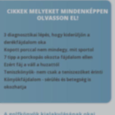
CIKKEK MELYEKET MINDENKÉPPEN
OLVASSON EL!
3 diagnosztikai lépés, hogy kiderüljön a
derékfájdalom oka
Kopott porccal nem mindegy, mit sportol
7 tipp a porckopás okozta fájdalom ellen
Ezért fáj a váll a huzattól
Teniszkönyök- nem csak a teniszezőket érinti
Könyökfájdalom - sérülés és betegség is
okozhatja
A golfkönyök kialakulásának okai