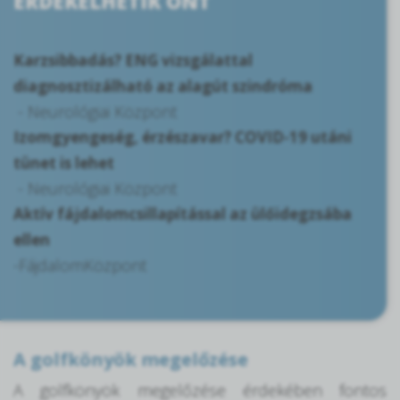
ÉRDEKELHETIK ÖNT
Karzsibbadás? ENG vizsgálattal
diagnosztizálható az alagút szindróma
- Neurológiai Központ
Izomgyengeség, érzészavar? COVID-19 utáni
tünet is lehet
- Neurológiai Központ
Aktív fájdalomcsillapítással az ülőidegzsába
ellen
-FájdalomKözpont
A golfkönyök megelőzése
A golfkönyök megelőzése érdekében fontos