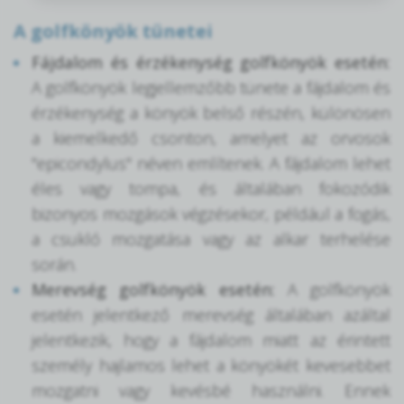
A golfkönyök tünetei
Fájdalom és érzékenység golfkönyök esetén:
A golfkönyök legjellemzőbb tünete a fájdalom és
érzékenység a könyök belső részén, különösen
a kiemelkedő csonton, amelyet az orvosok
"epicondylus" néven említenek. A fájdalom lehet
éles vagy tompa, és általában fokozódik
bizonyos mozgások végzésekor, például a fogás,
a csukló mozgatása vagy az alkar terhelése
során.
Merevség golfkönyök esetén:
A golfkönyök
esetén jelentkező merevség általában azáltal
jelentkezik, hogy a fájdalom miatt az érintett
személy hajlamos lehet a könyökét kevesebbet
mozgatni vagy kevésbé használni. Ennek