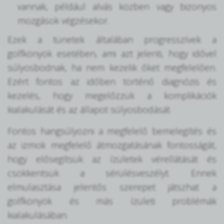
vannak, például alvás közben vagy bizonyos
mozgások végzésekor.
Ezek a tünetek általában progresszívek a
golfkönyök esetében, ami azt jelenti, hogy idővel
súlyosbodnak, ha nem kezelik őket megfelelően.
Ezért fontos az időben történő diagnózis és
kezelés, hogy megelőzzük a komplikációk
kialakulását és az állapot súlyosbodását.
Fontos hangsúlyozni a megfelelő bemelegítés és
az izmok megfelelő átmozgatásának fontosságát,
hogy elősegítsük az ízületek vérellátását és
csökkentsük a sérülésveszélyt. Ennek
elmulasztása jelentős szerepet játszhat a
golfkönyök és más ízületi problémák
kialakulásában.