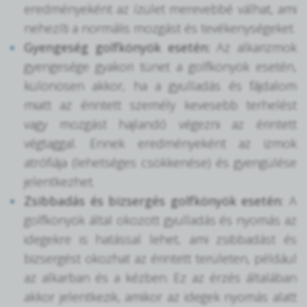
eredményeként az ízület merevebbé válhat, ami
nehezíti a normális mozgást és tevékenységeket.
Gyengeség golfkönyök esetén:
Az alkarizmok
gyengesége gyakori tünet a golfkönyök esetén,
különösen akkor, ha a gyulladás és fájdalom
miatt az érintett személy kevesebb terhelést
vagy mozgást hajlandó végezni az érintett
végtaggal. Ennek eredményeként az izmok
atrófiája (lehetséges csökkenése) és gyengülése
jelentkezhet.
Zsibbadás és bizsergés golfkönyök esetén:
A
golfkönyök által okozott gyulladás és nyomás az
idegekre is hatással lehet, ami zsibbadást és
bizsergést okozhat az érintett területen, például
az alkarban és a kézben. Ez az érzés általában
akkor jelentkezik, amikor az idegek nyomás alatt