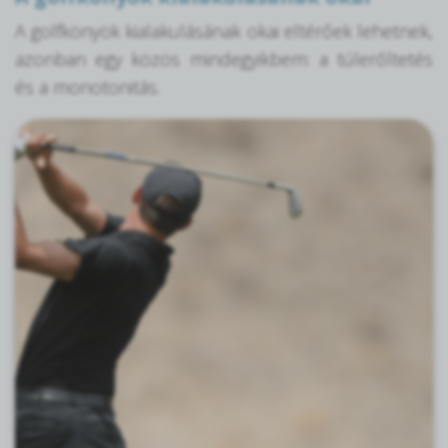
A golfkönyök kialakulásának okai eltérőek lehetnek,
azonban egy közös mindegyikbem: a túlerőltetés
és a monotonitás.