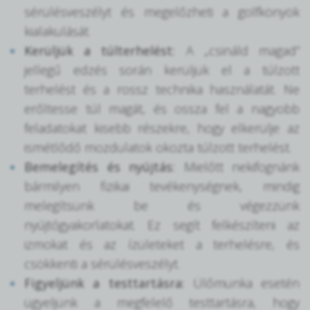
sérülésveszélyt és megelőzheti a golfkönyök
kialakulását.
Kerüljük a túlterhelést:
A „csináld magad”
jellegű edzés során kerüljük el a túlzott
terhelést és a rossz technika használatát. Ne
erőltesse túl magát, és ossza fel a nagyobb
feladatokat kisebb részekre, hogy elkerülje az
ismétlődő mozdulatok okozta túlzott terhelést.
Bemelegítés és nyújtás:
Mielőtt nekifognánk
bármilyen fizikai tevékenységnek, mindig
melegítsünk be és végezzünk
nyújtógyakorlatokat. Ez segít felkészíteni az
izmokat és az ízületeket a terhelésre, és
csökkenti a sérülésveszélyt.
Figyeljünk a testtartásra:
Ülőmunka esetén
ügyeljünk a megfelelő testtartásra, hogy