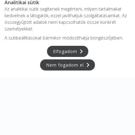
Analitikai sütik
Az analitikai sütik segítenek megérteni, milyen tartalmakat
kedvelnek a látogatók, ezzel javíthatjuk szolgáltatásainkat. Az
összegyűjtött adatok nem kapcsolhatók össze konkrét
személyekkel.
A sütibeállításokat bármikor módosíthatja böngészőjében.
Elfogadom
Nem fogadom el
Adatkezelési tájékoztató
Adatvédelmi tájékoztató
ÁSZF
Impresszum
Karrier