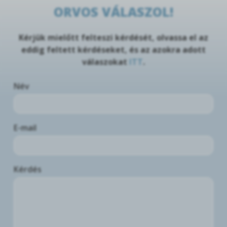
ORVOS VÁLASZOL!
Kérjük mielőtt felteszi kérdését, olvassa el az
eddig feltett kérdéseket, és az azokra adott
válaszokat
ITT
.
Név
E-mail
Kérdés