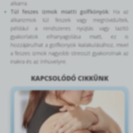
alkarra.
Túl feszes izmok miatti golfkönyök:
Ha az
alkarizmok túl feszek vagy megrövidültek,
például a rendszeres nyújtás vagy lazító
gyakorlatok elhanyagolása miatt, ez is
hozzájárulhat a golfkönyök kialakulásához, mivel
a feszes izmok nagyobb stresszt gyakorolnak az
inakra és az ínhüvelyre.
KAPCSOLÓDÓ CIKKÜNK