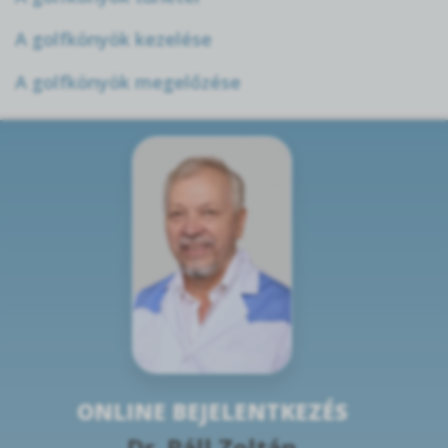
A golfkönyök kezelése
A golfkönyök megelőzése
ONLINE BEJELENTKEZÉS
Dr. Páll Zoltán