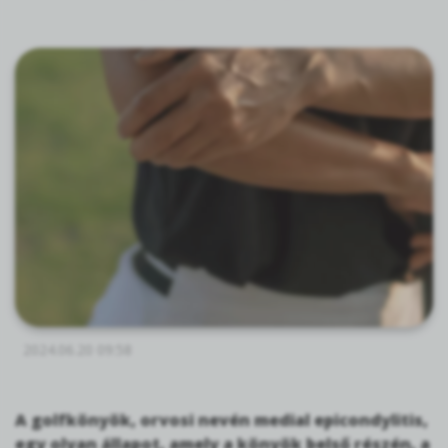
2024.06.20 09:58
A golfkönyök, orvosi nevén medial epicondylitis,
egy olyan állapot, amely a könyök belső részén, a