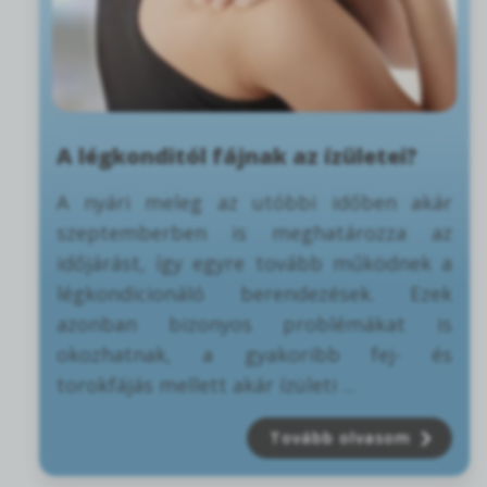
A légkonditól fájnak az ízületei?
A nyári meleg az utóbbi időben akár
szeptemberben is meghatározza az
időjárást, így egyre tovább működnek a
légkondicionáló berendezések. Ezek
azonban bizonyos problémákat is
okozhatnak, a gyakoribb fej- és
torokfájás mellett akár ízületi ...
Tovább olvasom