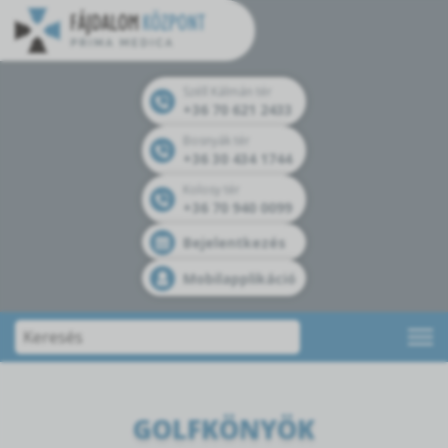
Széll Kálmán tér
+36 70 621 2433
Bosnyák tér
+36 30 434 1744
Kolosy tér
+36 70 940 0099
Bejelentkezés
Mobilapplikáció
GOLFKÖNYÖK