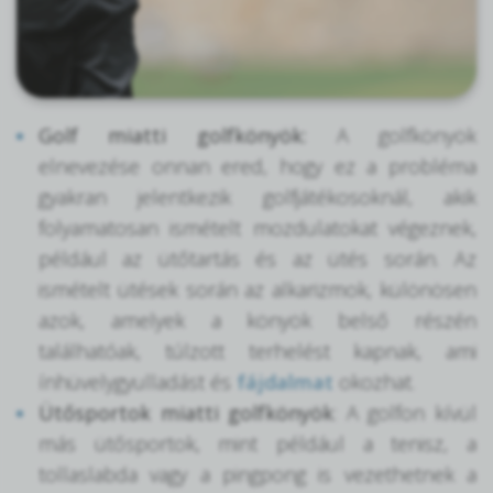
Golf miatti golfkönyök:
A golfkönyök
elnevezése onnan ered, hogy ez a probléma
gyakran jelentkezik golfjátékosoknál, akik
folyamatosan ismételt mozdulatokat végeznek,
például az ütőtartás és az ütés során. Az
ismételt ütések során az alkarizmok, különösen
azok, amelyek a könyök belső részén
találhatóak, túlzott terhelést kapnak, ami
ínhüvelygyulladást és
fájdalmat
okozhat.
Ütősportok miatti golfkönyök
: A golfon kívül
más ütősportok, mint például a tenisz, a
tollaslabda vagy a pingpong is vezethetnek a