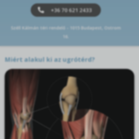
+36 70 621 2433
Széll Kálmán téri rendelő - 1015 Budapest, Ostrom
16.
Miért alakul ki az ugrótérd?