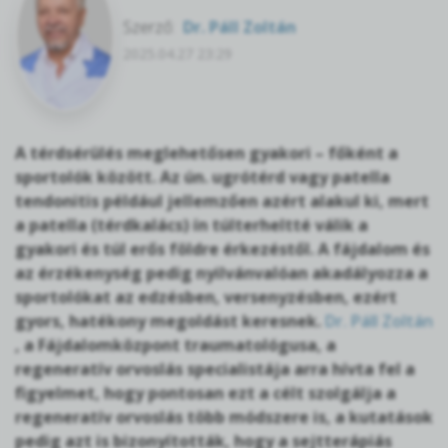
Szerző:
Dr. Páll Zoltán
2025.04.27 23:29
A térdsérülés meglehetősen gyakori – főként a
sportolók között. Az ún. ugrótérd vagy patella
tendonitis például jellemzően azért alakul ki, mert
a patella (térdkalács) ín túlterheltté válik a
gyakori és túl erős földre érkezéstől. A fájdalom és
az érzékenység pedig nyilvánvalóan akadályozza a
sportolókat az edzésben, versenyzésben, ezért
gyors, hatékony megoldást keresnek.
Dr. Páll Zoltán
, a Fájdalomközpont traumatológusa, a
regeneratív orvoslás specialistája arra hívta fel a
figyelmet, hogy pontosan ezt a célt szolgálja a
regeneratív orvoslás több módszere is, a kutatások
pedig azt is bizonyították, hogy a sejtterápiás