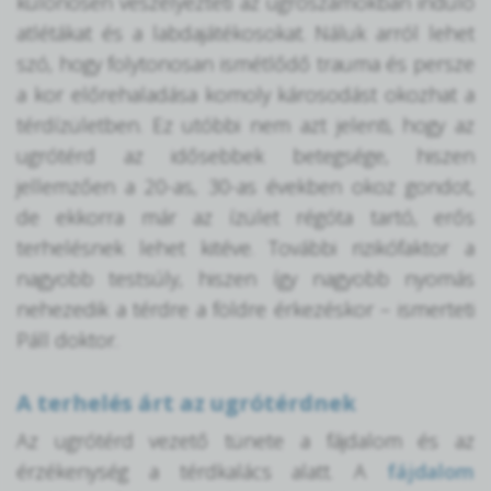
különösen veszélyezteti az ugrószámokban induló
atlétákat és a labdajátékosokat. Náluk arról lehet
szó, hogy folytonosan ismétlődő trauma és persze
a kor előrehaladása komoly károsodást okozhat a
térdízületben. Ez utóbbi nem azt jelenti, hogy az
ugrótérd az idősebbek betegsége, hiszen
jellemzően a 20-as, 30-as években okoz gondot,
de ekkorra már az ízület régóta tartó, erős
terhelésnek lehet kitéve. További rizikófaktor a
nagyobb testsúly, hiszen így nagyobb nyomás
nehezedik a térdre a földre érkezéskor – ismerteti
Páll doktor.
A terhelés árt az ugrótérdnek
Az ugrótérd vezető tünete a fájdalom és az
érzékenység a térdkalács alatt. A
fájdalom