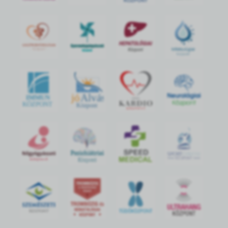
jó
Alvás
IMMUN
KÖZPONT
Központ
S
POR
T
O
R
V
OS
I
KÖ
ZPON
T