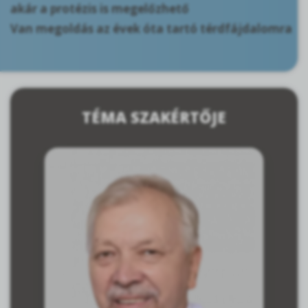
akár a protézis is megelőzhető
Van megoldás az évek óta tartó térdfájdalomra
TÉMA SZAKÉRTŐJE