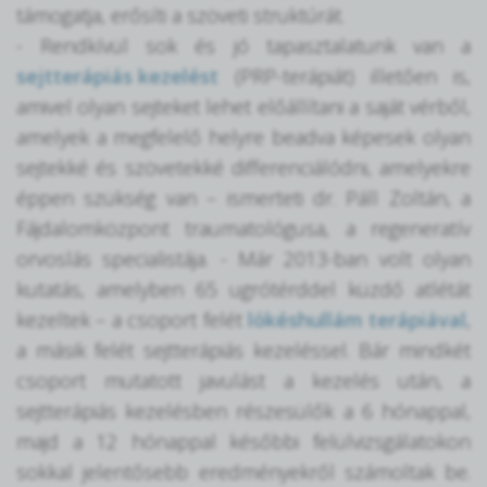
támogatja, erősíti a szöveti struktúrát.
- Rendkívül sok és jó tapasztalatunk van a
sejtterápiás kezelést
(PRP-terápiát) illetően is,
amivel olyan sejteket lehet előállítani a saját vérből,
amelyek a megfelelő helyre beadva képesek olyan
sejtekké és szövetekké differenciálódni, amelyekre
éppen szükség van – ismerteti dr. Páll Zoltán, a
Fájdalomközpont traumatológusa, a regeneratív
orvoslás specialistája. - Már 2013-ban volt olyan
kutatás, amelyben 65 ugrótérddel küzdő atlétát
kezeltek – a csoport felét
lökéshullám terápiával
,
a másik felét sejtterápiás kezeléssel. Bár mindkét
csoport mutatott javulást a kezelés után, a
sejtterápiás kezelésben részesülők a 6 hónappal,
majd a 12 hónappal későbbi felülvizsgálatokon
sokkal jelentősebb eredményekről számoltak be.