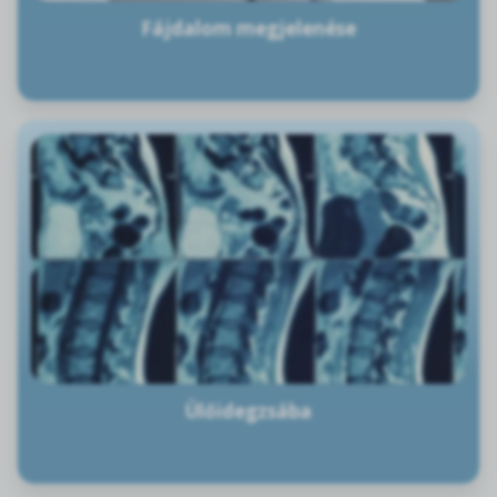
Fájdalom megjelenése
Ülőidegzsába