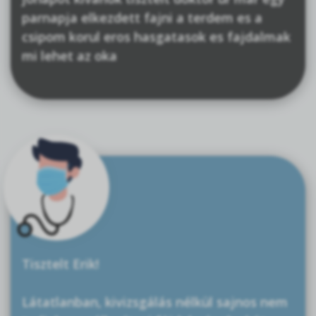
parnapja elkezdett fajni a terdem es a
csipom korul eros hasgatasok es fajdalmak
mi lehet az oka
Tisztelt Erik!
Látatlanban, kivizsgálás nélkül sajnos nem