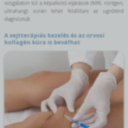
vizsgálaton túl a képalkotó eljárások (MRI, röntgen,
ultrahang) során lehet felállítani az ugrótérd
diagnózisát.
A sejtterápiás kezelés és az orvosi
kollagén kúra is beválhat