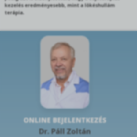
kezelés eredményesebb, mint a lökéshullám
terápia.
ONLINE BEJELENTKEZÉS
Dr. Páll Zoltán