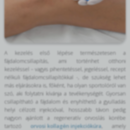
A kezelés első lépése természetesen a
fájdalomcsillapítás, ami történhet otthoni
kezeléssel – vagyis pihentetéssel, jegeléssel, recept
nélküli fájdalomcsillapítókkal -, de szükség lehet
más eljárásokra is, főként, ha olyan sportolóról van
szó, aki folytatni kívánja a tevékenységét. Gyorsan
csillapítható a fájdalom és enyhíthető a gyulladás
helyi célzott injekcióval, hosszabb távon pedig
nagyon ajánlott a regeneratív orvoslás körébe
tartozó
orvosi kollagén injekciókúra
, amely