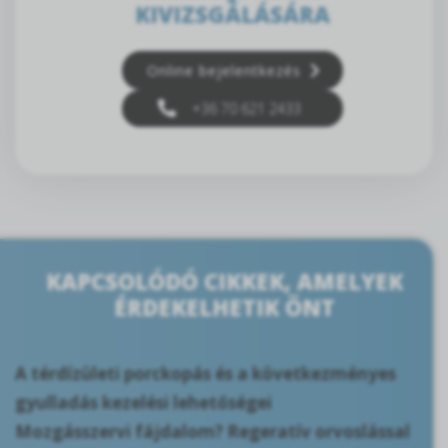
KIVIZSGÁLÁSÁRA
Online bejelentkezés
+36 70 621 2433
KAPCSOLÓDÓ CIKKEK, AMELYEK
ÉRDEKELHETIK ÖNT
A térdízületi porckopás és a következményes
gyulladás kezelési lehetőségei
Mozgásszervi fájdalom? Regeratív orvoslással