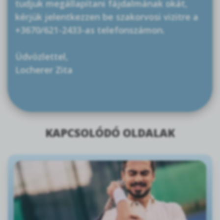
tudjuk megállapítani fájdalmának okát,
kérjük jelentkezzen be szakorvosi vizitre a
+3670/621-2433-as telefonszámon.
Üdvözlettel,
Locherer Zita
KAPCSOLÓDÓ OLDALAK