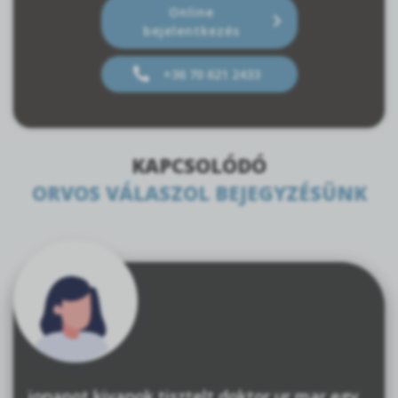
Online
bejelentkezés
+36 70 621 2433
KAPCSOLÓDÓ
ORVOS VÁLASZOL BEJEGYZÉSÜNK
jonapot kivanok tisztelt doktor ur mar egy