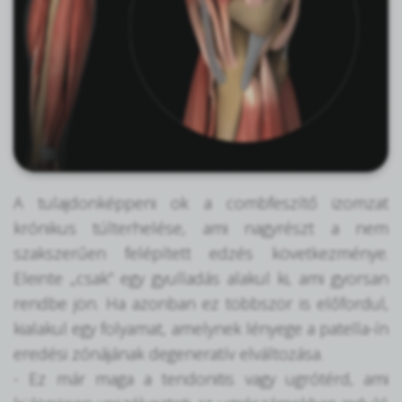
A tulajdonképpeni ok a combfeszítő izomzat
krónikus túlterhelése, ami nagyrészt a nem
szakszerűen felépített edzés következménye.
Eleinte „csak” egy gyulladás alakul ki, ami gyorsan
rendbe jön. Ha azonban ez többször is előfordul,
kialakul egy folyamat, amelynek lényege a patella-ín
eredési zónájának degeneratív elváltozása.
- Ez már maga a tendonitis vagy ugrótérd, ami