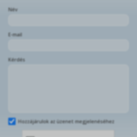
Név
E-mail
Kérdés
Hozzájárulok az üzenet megjelenéséhez