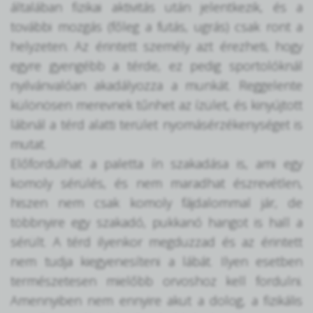
általában fizikai aktivitás után jelentkezik, és a
további mozgás (főleg a futás, ugrás) csak ront a
helyzeten. Az érintett személy azt érezheti, hogy
egyre gyengébb a térde, ez pedig sportolóknál
nyilvánvalóan akadályozza a munkát. Reggelente
különösen merevnek tűnhet az ízület, és kinyújtott
lábnál a térd alatti terület nyomásérzékenységet is
mutat.
Előfordulhat a paletta ín szakadása is, ami egy
komoly sérülés, és nem maradhat észrevétlen,
hiszen nem csak komoly fájdalommal jár, de
többnyire egy szakadó, pukkanó hangot is hall a
sérült. A térd ilyenkor megduzzad és az érintett
nem tudja kiegyenesíteni a lábát. Ilyen esetben
természetesen mielőbb orvoshoz kell fordulni.
Amennyiben nem ennyire akut a dolog, a fizikális