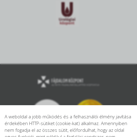
A weboldal a jobb működés és a felhasználói élmény javítása
érdekében HTTP-sütiket (cookie-kat) alkalmaz. Amennyiben
nem fogadja el az összes sütit, előfordulhat, hogy az oldal
egyes funkciói, mint például a foglalási rendszer, nem