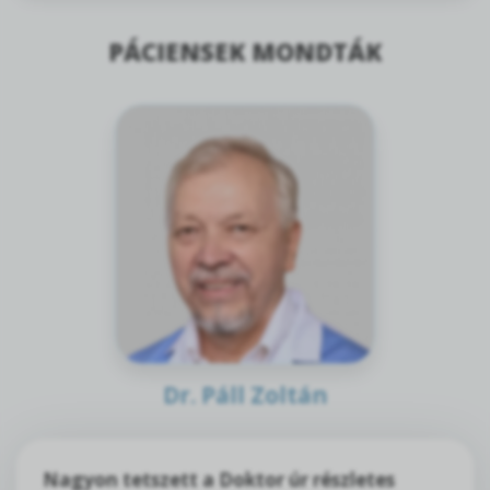
PÁCIENSEK MONDTÁK
Dr. Páll Zoltán
Nagyon tetszett a Doktor úr részletes