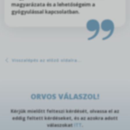
magyarázata és a lehetőségeim a
gyógyulással kapcsolatban.
Visszalépés az előző oldalra...
ORVOS VÁLASZOL!
Kérjük mielőtt felteszi kérdését, olvassa el az
eddig feltett kérdéseket, és az azokra adott
válaszokat
ITT
.