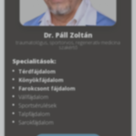
Dr. Páll Zoltán
traumatológus, sportorvos, regeneratív medicina
szakértő
Specialitások:
Térdfájdalom
Könyökfájdalom
Farokcsont fájdalom
Vállfájdalom
Sportsérülések
Talpfájdalom
Sarokfájdalom