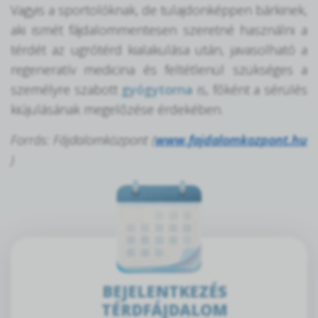
Vagyis a sportolóknak, de tulajdonképpen bárkinek,
aki ismét fájdalommentesen szeretné használni a
térdét az ugrótérd kialakulása után, javasolható a
regeneratív medicina és feltétlenül szükséges a
személyre szabott
gyógytorna
is, főként a sérülés
kiújulásának megelőzése érdekében.
Forrás: Fájdalomközpont (
www.fajdalomkozpont.hu
)
BEJELENTKEZÉS
TÉRDFÁJDALOM