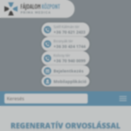
Széll Kálmán tér
+36 70 621 2433
Bosnyák tér
+36 30 434 1744
Kolosy tér
+36 70 940 0099
Bejelentkezés
Mobilapplikáció
REGENERATÍV ORVOSLÁSSAL