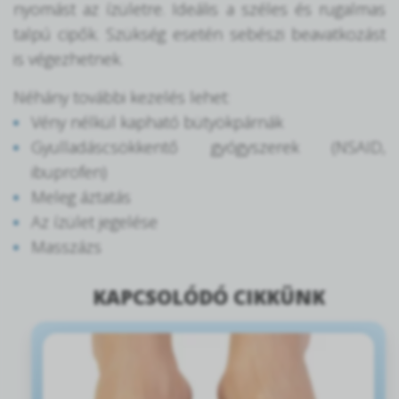
nyomást az ízületre. Ideális a széles és rugalmas
talpú cipők. Szükség esetén sebészi beavatkozást
is végezhetnek.
Néhány további kezelés lehet:
Vény nélkül kapható bütyökpárnák
Gyulladáscsökkentő gyógyszerek (NSAID,
ibuprofen)
Meleg áztatás
Az ízület jegelése
Masszázs
KAPCSOLÓDÓ CIKKÜNK