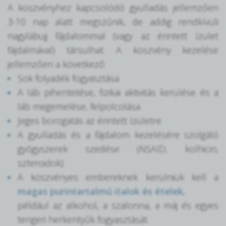
A köszvényhez kapcsolódó gyulladás jellemzően
3-10 nap alatt megszűnik, de addig rendkívüli
nagylábujj fájdalommal (vagy az érintett ízület
fájdalmával) társulhat. A köszvény kezelése
jellemzően a következő:
Sok folyadék fogyasztása
A láb pihentetése, fizikai aktivitás kerülése és a
láb megemelése, felpolcolása
Jeges borogatás az érintett ízületre
A gyulladás és a fájdalom kezelésére szolgáló
gyógyszerek szedése (NSAID, kolhicin,
szteroidok)
A köszvényes embereknek kerülniük kell a
magas purintartalmú italok és ételek
,
például az alkohol, a szalonna, a máj és egyes
tengeri herkentyűk fogyasztását.