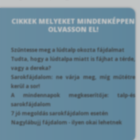
CIKKEK MELYEKET MINDENKÉPPEN
OLVASSON EL!
Szűntesse meg a lúdtalp okozta fájdalmat
Tudta, hogy a lúdtalpa miatt is fájhat a térde,
vagy a dereka?
Sarokfájdalom: ne várja meg, míg műtétre
kerül a sor!
A mindennapok megkeserítője: talp-és
sarokfájdalom
7 jó megoldás sarokfájdalom esetén
Nagylábujj fájdalom - ilyen okai lehetnek