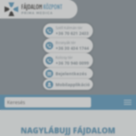
Széll Kálmán tér
+36 70 621 2433
Bosnyák tér
+36 30 434 1744
Kolosy tér
+36 70 940 0099
Bejelentkezés
Mobilapplikáció
NAGYLÁBUJJ FÁJDALOM