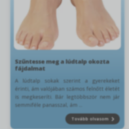
Szűntesse meg a lúdtalp okozta
fájdalmat
A lúdtalp sokak szerint a gyerekeket
érinti, ám valójában számos felnőtt életét
is megkeseríti. Bár legtöbbször nem jár
semmiféle panasszal, ám ...
Tovább olvasom