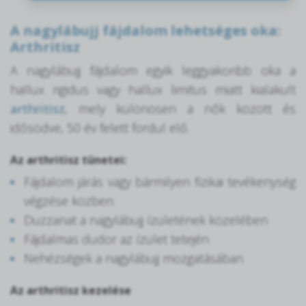
A nagylábujj fájdalom lehetséges oka:
Arthritisz
A nagylábujj fájdalom egyik leggyakoribb oka a
hallux rigidus vagy hallux limitus miatt kialakult
arthritisz
, mely különösen a nők között és
idősödve, 50 év felett fordul elő.
Az arthritisz tünetei:
Fájdalom járás vagy bármilyen fizikai tevékenység
végzése közben
Duzzanat a nagylábujj ízületének közelében
Fájdalmas dudor az ízület tetején
Nehézségek a nagylábujj mozgatásában
Az arthritisz kezelése