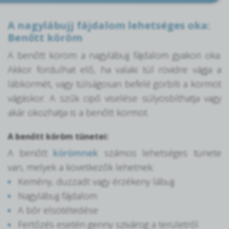
A nagylábujj fájdalom lehetséges oka:
Benőtt köröm
A benőtt köröm a nagylábujj fájdalom gyakori oka.
Akkor fordulhat elő, ha valaki túl rövidre vágja a
lábkörmét, vagy túlságosan befelé görbíti a körmöt
vágáskor. A szűk cipő viselése súlyosbíthatja vagy
akár okozhatja is a benőtt körmöt.
A benőtt köröm tünetei:
A benőtt
körömnek
számos lehetséges tünete
van, melyek a következők lehetnek:
Kemény, duzzadt vagy érzékeny lábujj
Nagylábujj fájdalom
A bőr elsötétedése
Fertőzés esetén genny szivárog a területről