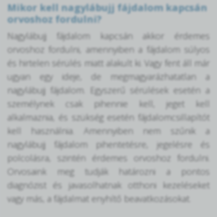
Mikor kell nagylábujj fájdalom kapcsán
orvoshoz fordulni?
Nagylábujj fájdalom kapcsán akkor érdemes
orvoshoz fordulni, amennyiben a fájdalom súlyos
és hirtelen sérülés miatt alakult ki. Vagy fent áll már
ugyan egy ideje, de megmagyarázhatatlan a
nagylábujj fájdalom. Egyszerű sérülések esetén a
személynek csak pihennie kell, jeget kell
alkalmaznia, és szükség esetén fájdalomcsillapítót
kell használnia. Amennyiben nem szűnik a
nagylábujj fájdalom pihentetésre, jegelésre és
polcolásra, szintén érdemes orvoshoz fordulni.
Orvosaink meg tudják határozni a pontos
diagnózist és javasolhatnak otthoni kezeléseket
vagy más, a fájdalmat enyhítő beavatkozásokat.