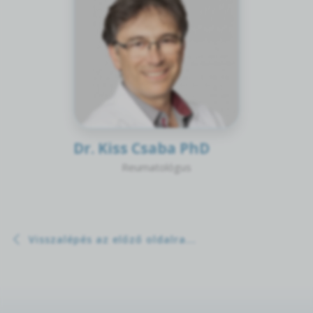
Dr. Kiss Csaba PhD
Reumatológus
Visszalépés az előző oldalra...