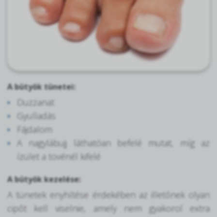
A bütyök tünetei:
Duzzanat
Gyulladás
Fájdalom
A nagylábujj láthatóan befelé mutat, míg az
ízület a tövénél kifelé
A bütyök kezelése:
A tünetek enyhítése érdekében az illetőnek olyan
cipőt kell viselnie, amely nem gyakorol extra