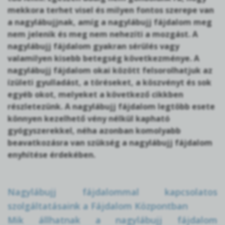
mekkora terhet visel és milyen fontos szerepe van
a nagylábujjnak, amíg a nagylábujj fájdalom meg
nem jelenik és meg nem nehezíti a mozgást. A
nagylábujj fájdalom gyakran sérülés vagy
valamilyen kisebb betegség következménye. A
nagylábujj fájdalom okai között felsorolhatjuk az
ízületi gyulladást, a töréseket, a köszvényt és sok
egyéb okot, melyeket a következő cikkben
részletezünk. A nagylábujj fájdalom legtöbb esete
könnyen kezelhető vény nélkül kapható
gyógyszerekkel, néha azonban komolyabb
beavatkozásra van szükség a nagylábujj fájdalom
enyhítése érdekében.
Nagylábujj fájdalommal kapcsolatos
szolgáltatásaink a Fájdalom Központban
Mik állhatnak a nagylábujj fájdalom