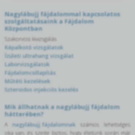
Nagylábujj fájdalommal kapcsolatos
szolgáltatásaink a Fájdalom
Központban
Szakorvosi kivizsgálás
Képalkotó vizsgálatok
Ízületi ultrahang vizsgálat
Laborvizsgálatok
Fájdalomcsillapítás
Műtéti kezelések
Szteroidos injekciós kezelés
Mik állhatnak a nagylábujj fájdalom
hátterében?
A
nagylábujj fájdalomnak
számos lehetséges
oka van, és szinte biztos, hogy életünk során már