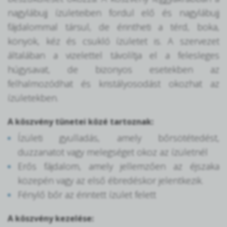
nagylábujj ízületeiben fordul elő és nagylábujj
fájdalommal társul, de érintheti a térd, boka,
könyök, kéz és csukló ízületet is. A szervezet
általában a vizelettel távolítja el a felesleges
húgysavat, de bizonyos esetekben az
felhalmozódhat és kristályosodást okozhat az
ízületekben.
A köszvény tünetei közé tartoznak:
Ízületi gyulladás, amely bőrsötétedést,
duzzanatot vagy melegséget okoz az ízületnél
Erős fájdalom, amely jellemzően az éjszaka
közepén vagy az első ébredéskor jelentkezik.
Fénylő bőr az érintett ízület felett
A köszvény kezelése: