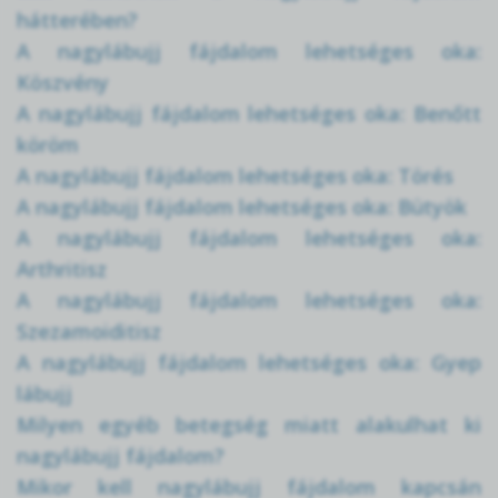
hátterében?
A nagylábujj fájdalom lehetséges oka:
Köszvény
A nagylábujj fájdalom lehetséges oka: Benőtt
köröm
A nagylábujj fájdalom lehetséges oka: Törés
A nagylábujj fájdalom lehetséges oka: Bütyök
A nagylábujj fájdalom lehetséges oka:
Arthritisz
A nagylábujj fájdalom lehetséges oka:
Szezamoiditisz
A nagylábujj fájdalom lehetséges oka: Gyep
lábujj
Milyen egyéb betegség miatt alakulhat ki
nagylábujj fájdalom?
Mikor kell nagylábujj fájdalom kapcsán