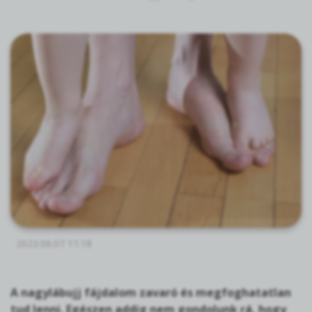
2023.06.07 11:18
A nagylábujj fájdalom zavaró és megfoghatatlan
tud lenni. Egészen addig nem gondolunk rá, hogy