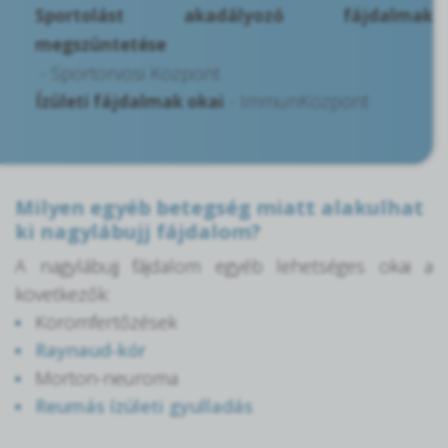
Sportolást akadályozó fájdalmak
megszüntetése
- Sportorvosi Központ
- ImmunKözpont
Ízületi fájdalmak okai
Milyen egyéb betegség miatt alakulhat
ki nagylábujj fájdalom?
A nagylábujj fájdalom egyéb lehetséges okai a
következők:
Körömfertőzések
Raynaud-kór
Morton-neuroma
Reumás ízületi gyulladás