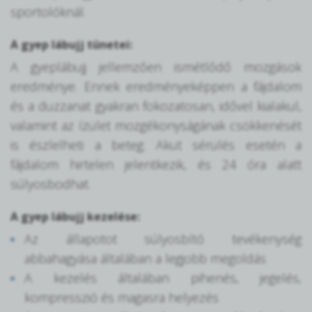
sportolóknál.
A gyep lábujj tünetei:
A gyeplábujj jellemzően ismétlődő mozgások
eredménye. Ennek eredményeképpen a fájdalom
és a duzzanat gyakran fokozatosan, idővel kialakul,
valamint az ízület mozgékonyságának csökkenését
is észlelheti a beteg. Akut sérülés esetén a
fájdalom hirtelen jelentkezik, és 24 óra alatt
súlyosbodhat.
A gyep lábujj kezelése:
Az állapotot súlyosbító tevékenység
abbahagyása általában a legjobb megoldás
A kezelés általában pihenés, jegelés,
kompresszió és magasra helyezés