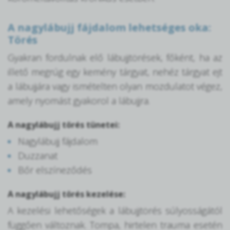
A nagylábujj fájdalom lehetséges oka:
Törés
Gyakran fordulnak elő lábujjtörések, főként, ha az
illető megrúg egy kemény tárgyat, nehéz tárgyat ejt
a lábujjára vagy ismételten olyan mozdulatot végez,
amely nyomást gyakorol a lábujjra.
A nagylábujj törés tünetei:
Nagylábujj fájdalom
Duzzanat
Bőr elszíneződés
A nagylábujj törés kezelése:
A kezelési lehetőségek a lábujjtörés súlyosságától
függően változnak. Tompa, hirtelen trauma esetén