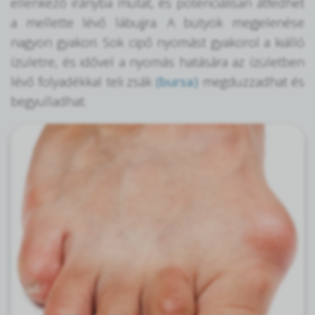
ellenkező irányba mutat, és potenciálisan átfedhet
a mellette lévő lábujjra. A bütyök megjelenése
nagyon gyakori. Sok cipő nyomást gyakorol a kiálló
ízületre, és idővel a nyomás hatására az ízületben
lévő folyadékkal teli zsák
(bursa)
megduzzadhat és
begyulladhat.