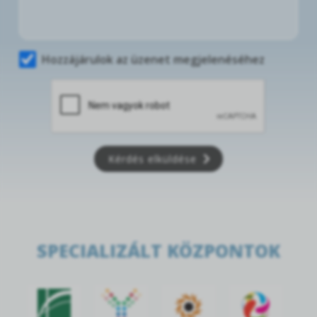
Hozzájárulok az üzenet megjelenéséhez
Kérdés elküldése
SPECIALIZÁLT KÖZPONTOK