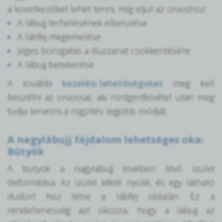
a következőket lehet tenni, míg eljut az orvoshoz:
A lábujj terhelésének elkerülése
A lábfej megemelése
Jeges borogatás a duzzanat csökkentésére
A lábujj betekerése
A további
kezelési lehetőségeket
meg kell
beszélni az orvossal, aki röntgenfelvétel után meg
tudja tervezni a rögzítés legjobb módját.
A nagylábujj fájdalom lehetséges oka:
Bütyök
A bütyök a nagylábujj tövében lévő ízület
deformitása. Az ízület kifelé nyúlik, és egy látható
dudort hoz létre a lábfej oldalán. Ez a
rendellenesség azt okozza, hogy a lábujj az