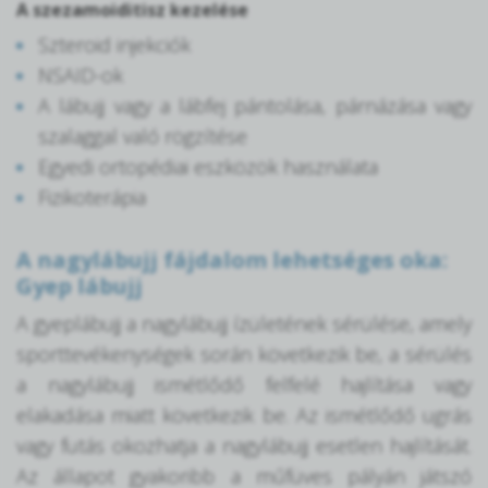
A szezamoiditisz kezelése
Szteroid injekciók
NSAID-ok
A lábujj vagy a lábfej pántolása, párnázása vagy
szalaggal való rögzítése
Egyedi ortopédiai eszközök használata
Fizikoterápia
A nagylábujj fájdalom lehetséges oka:
Gyep lábujj
A gyeplábujj a nagylábujj ízületének sérülése, amely
sporttevékenységek során következik be, a sérülés
a nagylábujj ismétlődő felfelé hajlítása vagy
elakadása miatt következik be. Az ismétlődő ugrás
vagy futás okozhatja a nagylábujj esetlen hajlítását.
Az állapot gyakoribb a műfüves pályán játszó