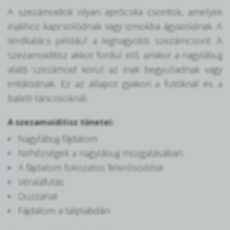
A szezámoidok olyan aprócska csontok, amelyek
inakhoz kapcsolódnak vagy izmokba ágyazódnak. A
térdkalács például a legnagyobb szezámcsont. A
szezamoiditisz akkor fordul elő, amikor a nagylábujj
alatti szezámoid körül az inak begyulladnak vagy
irritálódnak. Ez az állapot gyakori a futóknál és a
balett-táncosoknál.
A szezamoiditisz tünetei:
Nagylábujj fájdalom
Nehézségek a nagylábujj mozgatásában
A fájdalom fokozatos felerősödése
Véraláfutás
Duzzanat
Fájdalom a talplabdán