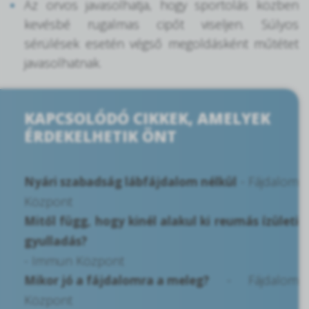
Az orvos javasolhatja, hogy sportolás közben
kevésbé rugalmas cipőt viseljen. Súlyos
sérülések esetén végső megoldásként műtétet
javasolhatnak.
KAPCSOLÓDÓ CIKKEK, AMELYEK
ÉRDEKELHETIK ÖNT
- Fájdalom
Nyári szabadság lábfájdalom nélkül
Központ
Mitől függ, hogy kinél alakul ki reumás ízületi
gyulladás?
- Immun Központ
- Fájdalom
Mikor jó a fájdalomra a meleg?
Központ