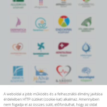
jó
Alvás
IMMUN
KÖZPONT
Központ
A weboldal a jobb működés és a felhasználói élmény javítása
érdekében HTTP-sütiket (cookie-kat) alkalmaz. Amennyiben
nem fogadja el az összes sütit, előfordulhat, hogy az oldal
S
POR
T
O
R
V
OS
I
KÖ
ZPON
T