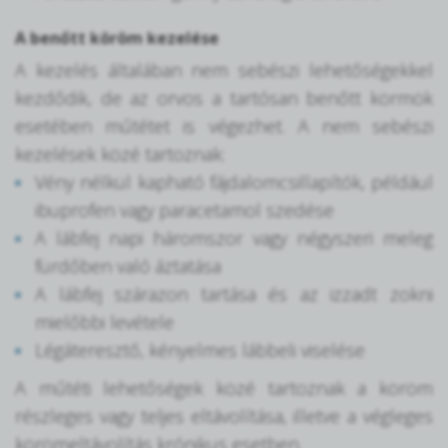
A benőtt köröm kezelése
A kezelés általában nem sebészi lehetőségekkel
kezdődik, de az orvos a tartósan benőtt körmök
esetében műtétet is végezhet. A nem sebészi
kezelések közé tartoznak:
Vény nélkül kapható fájdalomcsillapítók, például
ibuprofen vagy paracetamol szedése
A lábfej napi háromszor vagy négyszeri meleg
fürdőben való áztatása
A lábfej szárazon tartása és az izzadt zokni
mielőbbi levétele
Légáteresztő, kényelmes lábbeli viselése
A műtéti lehetőségek közé tartoznak a köröm
részleges vagy teljes eltávolítása, illetve a végleges
körömeltávolítás krónikus esetben.