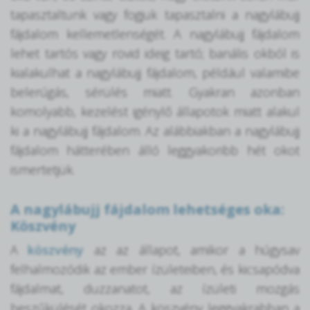
tapasztaltunk vagy fogjuk tapasztalni a nagylábujj
fájdalom kellemetlenségét. A nagylábujj fájdalom
lehet tartós vagy rövid ideig tartó; banális okból is
kialakulhat a nagylábujj fájdalom, például valamibe
belerúgás, sérülés miatt. Gyakran azonban
komolyabb, kezelést igénylő állapotok miatt alakul
ki a nagylábujj fájdalom. Az alábbiakban a nagylábujj
fájdalom hátterében álló leggyakoribb hét okot
ismertetjük.
A nagylábujj fájdalom lehetséges oka:
Köszvény
A
köszvény
az az állapot, amikor a húgysav
felhalmozódik az ember ízületeiben, és kicsapódva
fájdalmat, duzzanatot, az ízületi mozgás
beszűkülését okozza. A köszvény leggyakrabban a