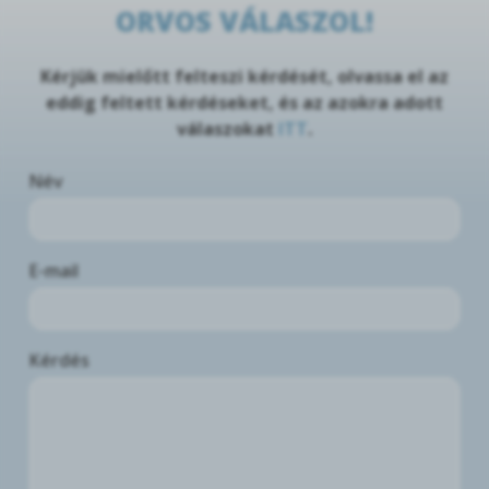
ORVOS VÁLASZOL!
Kérjük mielőtt felteszi kérdését, olvassa el az
eddig feltett kérdéseket, és az azokra adott
válaszokat
ITT
.
Név
E-mail
Kérdés