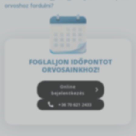
orvoshoz fordulni?
FOGLALJON IDŐPONTOT
ORVOSAINKHOZ!
Online
bejelentkezés
+36 70 621 2433