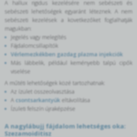
A hallux rigidus kezelésére nem sebészeti és
sebészeti lehetőségek egyaránt léteznek. A nem
sebészeti kezelések a következőket foglalhatják
magukban:
Jegelés vagy melegítés
Fájdalomcsillapítók
Vérlemezkékben gazdag plazma injekciók
Más lábbelik, például keményebb talpú cipők
viselése
A műtéti lehetőségek közé tartozhatnak:
Az ízület összeolvasztása
A
csontsarkantyúk
eltávolítása
Ízületi felszín újraképzése
A nagylábujj fájdalom lehetséges oka:
Szezamoiditisz