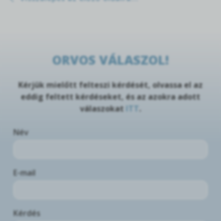
ORVOS VÁLASZOL!
Kérjük mielőtt felteszi kérdését, olvassa el az
eddig feltett kérdéseket, és az azokra adott
válaszokat
ITT
.
Név
E-mail
Kérdés