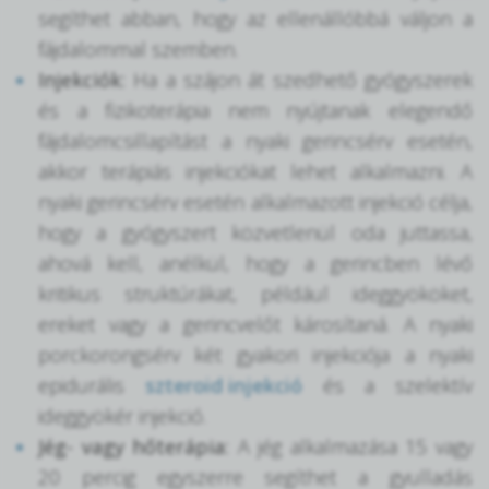
segíthet abban, hogy az ellenállóbbá váljon a
fájdalommal szemben.
Injekciók:
Ha a szájon át szedhető gyógyszerek
és a fizikoterápia nem nyújtanak elegendő
fájdalomcsillapítást a nyaki gerincsérv esetén,
akkor terápiás injekciókat lehet alkalmazni. A
nyaki gerincsérv esetén alkalmazott injekció célja,
hogy a gyógyszert közvetlenül oda juttassa,
ahová kell, anélkül, hogy a gerincben lévő
kritikus struktúrákat, például ideggyököket,
ereket vagy a gerincvelőt károsítaná. A nyaki
porckorongsérv két gyakori injekciója a nyaki
epidurális
szteroid injekció
és a szelektív
ideggyökér injekció.
Jég- vagy hőterápia:
A jég alkalmazása 15 vagy
20 percig egyszerre segíthet a gyulladás