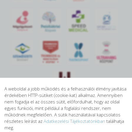
S
POR
T
O
R
V
OS
I
KÖ
ZPON
T
A weboldal a jobb működés és a felhasználói élmény javítása
érdekében HTTP-sütiket (cookie-kat) alkalmaz. Amennyiben
nem fogadja el az összes sütit, előfordulhat, hogy az oldal
egyes funkciói, mint például a foglalási rendszer, nem
működnek megfelelően. A sütik használatával kapcsolatos
részletes leírást az
Adatkezelési Tájékoztatónkban
találhatja
meg.