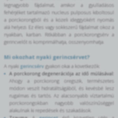
legnagyobb fájdalmat, amikor a gyulladásos
fehérjéket tartalmazó nucleus pulposus kiboltosul
a porckorongból és a közeli ideggyökért nyomás
alá helyezi. Ez éles vagy sokkszerű fájdalmat okoz a
nyakban, karban. Ritkábban a porckorongsérv a
gerincvelőt is komprimálhatja, összenyomhatja.
Mi okozhat nyaki gerincsérvet?
A nyaki
gerincsérv
gyakori okai a következők:
A porckorong degenerációja az idő múlásával:
Ahogy a porckorong öregszik, természetes
módon veszít hidratáltságából, és kevésbé lesz
rugalmas és tartós. Az alacsonyabb víztartalmú
porckorongokban nagyobb valószínűséggel
alakulnak ki repedések és szakadások.
Trauma:
A
gerincet
érő közvetlen ütés a