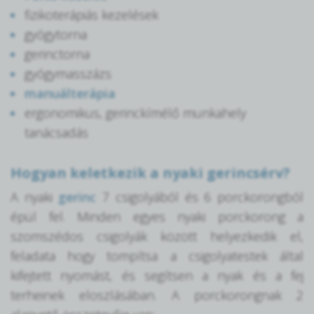
fizikoterápiás kezelések
gyógytorna
gerinctorna
gyógymasszázs
manuálterápia
ergonomikus, gerinckímélő munkahely
tanácsadás
Hogyan keletkezik a nyaki gerincsérv?
A nyaki
gerinc
7 csigolyából és 6 porckorongból
épül fel. Minden egyes nyaki porckorong a
szomszédos csigolyák között helyezkedik el,
feladata hogy tompítsa a csigolyatestek által
kifejtett nyomást, és segítsen a nyak és a fej
terheinek eloszlásában. A porckorongnak 2