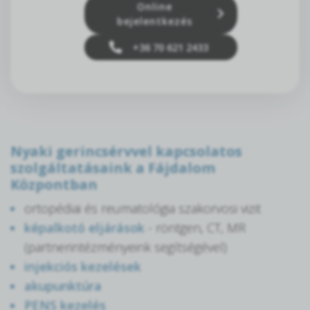
Online
bejelentkezés
+36 70 621 2433
Nyaki gerincsérvvel kapcsolatos
szolgáltatásaink a Fájdalom
Központban
ortopédiai és reumatológia szakorvosi vizit
képalkotó eljárások
- röntgen, CT, MR
(partnerintézményeink segítségével)
injekciós kezelések
akupunktúra
PENS kezelés