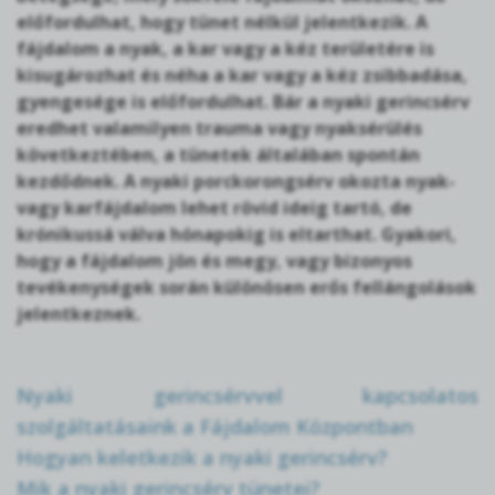
előfordulhat, hogy tünet nélkül jelentkezik. A
fájdalom a nyak, a kar vagy a kéz területére is
kisugározhat és néha a kar vagy a kéz zsibbadása,
gyengesége is előfordulhat. Bár a nyaki gerincsérv
eredhet valamilyen trauma vagy nyaksérülés
következtében, a tünetek általában spontán
kezdődnek. A nyaki porckorongsérv okozta nyak-
vagy karfájdalom lehet rövid ideig tartó, de
krónikussá válva hónapokig is eltarthat. Gyakori,
hogy a fájdalom jön és megy, vagy bizonyos
tevékenységek során különösen erős fellángolások
jelentkeznek.
Nyaki gerincsérvvel kapcsolatos
szolgáltatásaink a Fájdalom Központban
Hogyan keletkezik a nyaki gerincsérv?
Mik a nyaki gerincsérv tünetei?