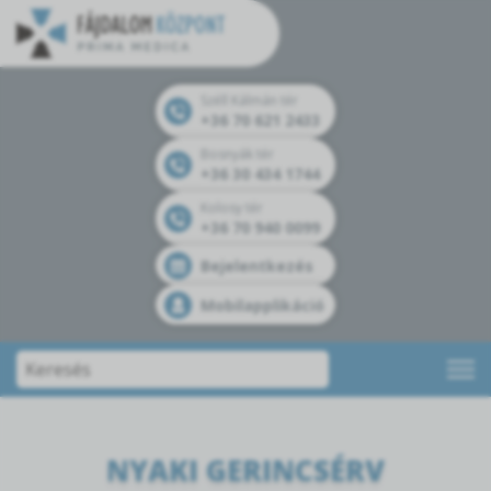
Széll Kálmán tér
+36 70 621 2433
Bosnyák tér
+36 30 434 1744
Kolosy tér
+36 70 940 0099
Bejelentkezés
Mobilapplikáció
NYAKI GERINCSÉRV