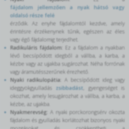
fájdalom jellemzően a nyak hátsó vagy
oldalsó része felé
érződik. Az enyhe fájdalomtól kezdve, amely
érintésre érzékenynek tűnik, egészen az éles
vagy égő fájdalomig terjedhet.
Radikuláris fájdalom:
Ez a fájdalom a nyakban
lévő becsípődött idegből a vállba, a karba, a
kézbe vagy az ujjakba sugározhat. Néha forrónak
vagy áramütésszerűnek érezhető.
Nyaki radikulopátia:
A becsípődött ideg vagy
ideggyökgyulladás
zsibbadást
, gyengeséget is
okozhat, amely lesugározhat a vállba, a karba, a
kézbe, az ujjakba.
Nyakmerevség:
A nyaki porckorongsérv okozta
fájdalom és gyulladás korlátozhat bizonyos nyaki
mozgásokat és csökkentheti a