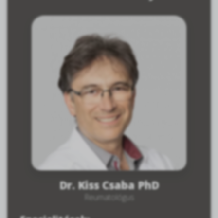
Dr. Kiss Csaba PhD
Reumatológus