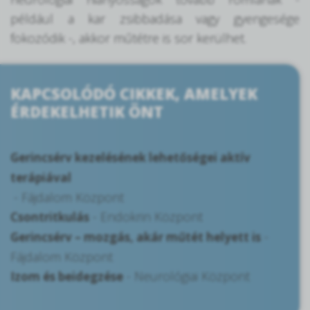
például a kar zsibbadása vagy gyengesége
fokozódik -, akkor műtétre is sor kerülhet.
KAPCSOLÓDÓ CIKKEK, AMELYEK
ÉRDEKELHETIK ÖNT
Gerincsérv kezelésének lehetőségei aktív
terápiával
- Fájdalom Központ
- Endokrin Központ
Csontritkulás
-
Gerincsérv – mozgás, akár műtét helyett is
Fájdalom Központ
- Neurológiai Központ
Izom és beidegzése