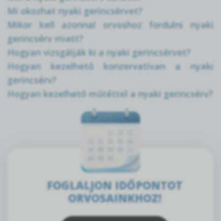
Mi okozhat nyaki gerincsérvet?
Mikor kell azonnal orvoshoz fordulni nyaki
gerincsérv miatt?
Hogyan vizsgálják ki a nyaki gerincsérvet?
Hogyan kezelhető konzervatívan a nyaki
gerincsérv?
Hogyan kezelhető műtéttel a nyaki gerincsérv?
FOGLALJON IDŐPONTOT
ORVOSAINKHOZ!