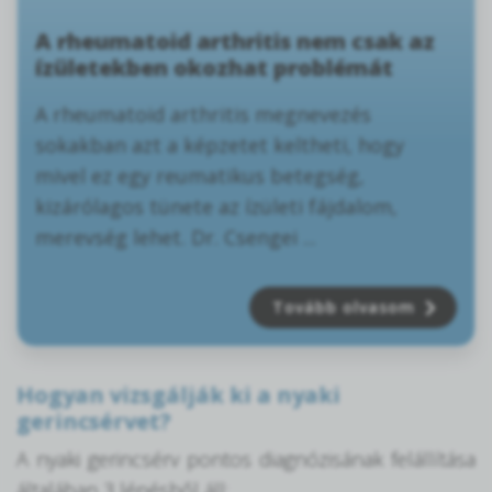
A rheumatoid arthritis nem csak az
ízületekben okozhat problémát
A rheumatoid arthritis megnevezés
sokakban azt a képzetet keltheti, hogy
mivel ez egy reumatikus betegség,
kizárólagos tünete az ízületi fájdalom,
merevség lehet. Dr. Csengei ...
Tovább olvasom
Hogyan vizsgálják ki a nyaki
gerincsérvet?
A nyaki gerincsérv pontos diagnózisának felállítása
általában 3 lépésből áll: