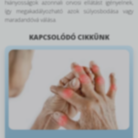
hiányosságok azonnali orvosi ellátást igényelnek,
így megakadályozható azok súlyosbodása vagy
maradandóvá válása.
KAPCSOLÓDÓ CIKKÜNK