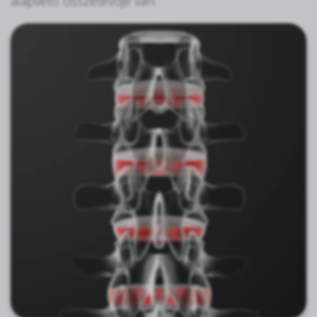
alapvető összetevője van: