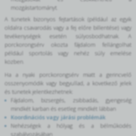
mozgástartományt.
A tünetek bizonyos fejtartások (például az egyik
oldalra csavarodás vagy a fej előre billentése) vagy
tevékenységek esetén súlyosbodhatnak. A
porckorongsérv okozta fájdalom fellángolhat
például sportolás vagy nehéz súly emelése
közben.
Ha a nyaki porckorongsérv miatt a gerincvelő
összenyomódik vagy begyullad, a következő jelek
és tünetek jelentkezhetnek:
Fájdalom, bizsergés, zsibbadás, gyengeség
mindkét karban és esetleg mindkét lábban
Koordinációs vagy járási problémák
Nehézségek a hólyag és a bélműködés
szabályozásában