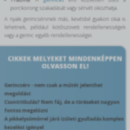
porckorong szakadását vagy sérvét okozhatja.
A nyaki gerincsérvnek más, kevésbé gyakori okai is
lehetnek, például kötőszöveti rendellenességek
vagy a gerinc egyéb rendellenességei.
CIKKEK MELYEKET MINDENKÉPPEN
OLVASSON EL!
Gerincsérv - nem csak a műtét jelenthet
megoldást
Csontritkulás? Nem fáj, de a töréseket nagyon
fontos megelőzni
A pikkelysömörrel járó ízületi gyulladás komplex
kezelést igényel