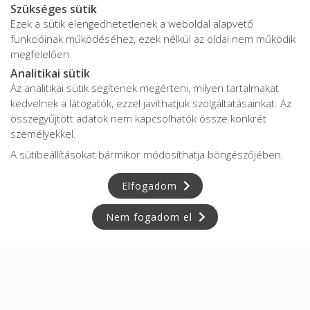
Szükséges sütik
Ezek a sütik elengedhetetlenek a weboldal alapvető
funkcióinak működéséhez, ezek nélkül az oldal nem működik
megfelelően.
Analitikai sütik
Az analitikai sütik segítenek megérteni, milyen tartalmakat
kedvelnek a látogatók, ezzel javíthatjuk szolgáltatásainkat. Az
összegyűjtött adatok nem kapcsolhatók össze konkrét
személyekkel.
A sütibeállításokat bármikor módosíthatja böngészőjében.
Elfogadom
Nem fogadom el
Adatkezelési tájékoztató
Adatvédelmi tájékoztató
ÁSZF
Impresszum