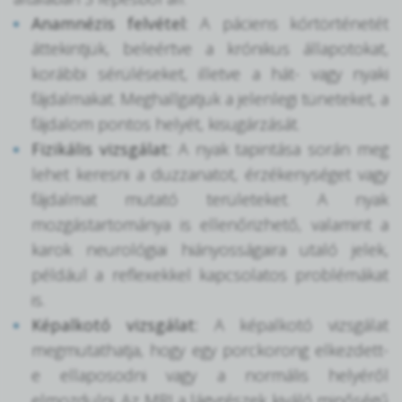
Anamnézis felvétel:
A páciens kórtörténetét
áttekintjük, beleértve a krónikus állapotokat,
korábbi sérüléseket, illetve a hát- vagy nyaki
fájdalmakat. Meghallgatjuk a jelenlegi tüneteket, a
fájdalom pontos helyét, kisugárzását.
Fizikális vizsgálat:
A nyak tapintása során meg
lehet keresni a duzzanatot, érzékenységet vagy
fájdalmat mutató területeket. A nyak
mozgástartománya is ellenőrizhető, valamint a
karok neurológiai hiányosságaira utaló jelek,
például a reflexekkel kapcsolatos problémákat
is.
Képalkotó vizsgálat:
A képalkotó vizsgálat
megmutathatja, hogy egy porckorong elkezdett-
e ellaposodni vagy a normális helyéről
elmozdulni. Az MRI a lágyrészek kiváló minőségű