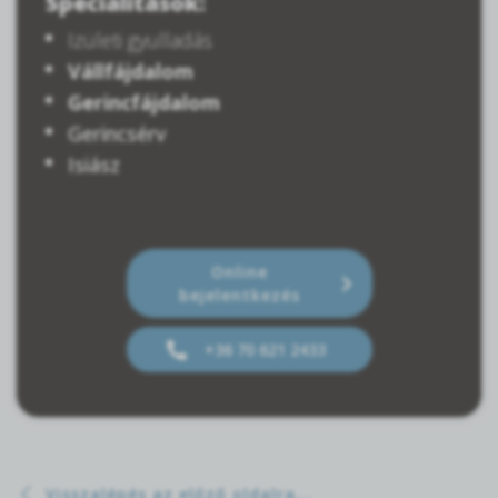
Specialitások:
Izületi gyulladás
Vállfájdalom
Gerincfájdalom
Gerincsérv
Isiász
Online
bejelentkezés
+36 70 621 2433
Visszalépés az előző oldalra...