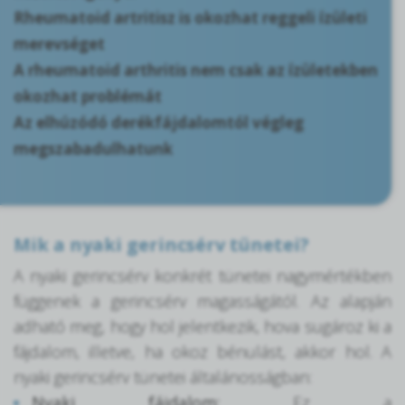
Rheumatoid artritisz is okozhat reggeli ízületi
merevséget
A rheumatoid arthritis nem csak az ízületekben
okozhat problémát
Az elhúzódó derékfájdalomtól végleg
megszabadulhatunk
Mik a nyaki gerincsérv tünetei?
A nyaki gerincsérv konkrét tünetei nagymértékben
függenek a gerincsérv magasságától. Az alapján
adható meg, hogy hol jelentkezik, hova sugároz ki a
fájdalom, illetve, ha okoz bénulást, akkor hol. A
nyaki gerincsérv tünetei általánosságban:
Nyaki fájdalom:
Ez a