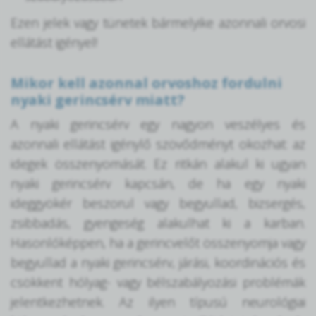
Ezen jelek vagy tünetek bármelyike azonnali orvosi
ellátást igényel!
Mikor kell azonnal orvoshoz fordulni
nyaki gerincsérv miatt?
A nyaki gerincsérv egy nagyon veszélyes és
azonnali ellátást igénylő szövődményt okozhat: az
idegek összenyomását. Ez ritkán alakul ki ugyan
nyaki gerincsérv kapcsán, de ha egy nyaki
ideggyökér beszorul vagy begyullad, bizsergés,
zsibbadás, gyengeség alakulhat ki a karban.
Hasonlóképpen, ha a gerincvelőt összenyomja vagy
begyullad a nyaki gerincsérv, járási, koordinációs és
csökkent hólyag- vagy bélszabályozási problémák
jelentkezhetnek. Az ilyen típusú neurológiai