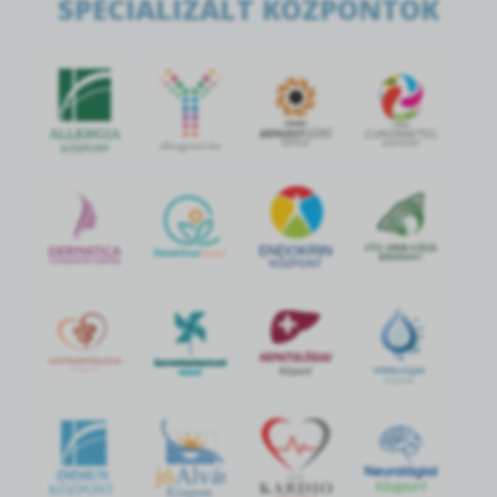
SPECIALIZÁLT KÖZPONTOK
jó
Alvás
IMMUN
KÖZPONT
Központ