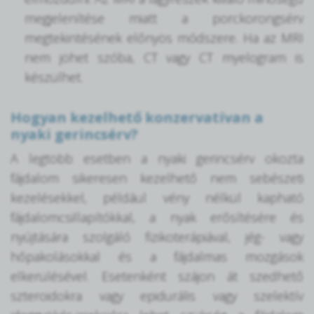
megjelenítése miatt a porckorongsérv
megtekintésének előnyös módszere. Ha az MRI
nem jöhet szóba, CT vagy CT myelogram is
készülhet.
Hogyan kezelhető konzervatívan a
nyaki gerincsérv?
A legtöbb esetben a nyaki gerincsérv okozta
fájdalom sikeresen kezelhető nem sebészeti
kezelésekkel, például vény nélkül kapható
fájdalomcsillapítókkal, a nyak erősítésére és
nyújtására szolgáló fizikoterápiával, jég- vagy
hőpakolásokkal és a fájdalmas mozgások
elkerülésével. Esetenként szájon át szedhető
szteroidokra vagy epidurális vagy szelektív