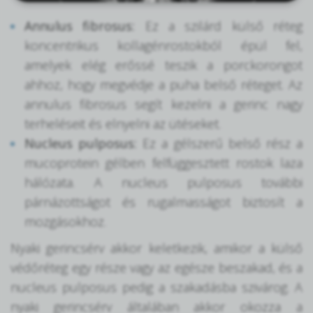
Annulus fibrosus:
Ez a szilárd külső réteg
koncentrikus kollagénrostokból épül fel,
amelyek elég erőssé teszik a porckorongot
ahhoz, hogy megvédje a puha belső réteget. Az
annulus fibrosus segít kezelni a gerinc nagy
terheléseit és elnyelni az ütéseket.
Nucleus pulposus:
Ez a gélszerű belső rész a
mucoprotein gélben felfüggesztett rostok laza
hálózata. A nucleus pulposus további
párnázottságot és rugalmasságot biztosít a
mozgásokhoz.
Nyaki gerincsérv akkor keletkezik, amikor a külső
védőréteg egy része vagy az egésze beszakad, és a
nucleus pulposus pedig a szakadásba szivárog. A
nyaki gerincsérv általában akkor okozza a