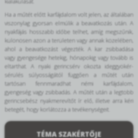
kialakulását.
Ha a műtét előtt karfájdalom volt jelen, az általában
viszonylag gyorsan elmúlik a beavatkozás után. A
nyakfájás hosszabb időbe telhet, amíg megszűnik,
különösen azon a területen vagy annak közelében,
ahol a beavatkozást végezték. A kar zsibbadása
vagy gyengesége hetekig, hónapokig vagy tovább is
eltarthat. A nyaki gerincsérv okozta ideggyökér-
sérülés súlyosságától függően a műtét után
tartósan fennmaradhat némi karfájdalom,
gyengeség vagy zsibbadás. A műtét után a legtöbb
gerincsebész nyakmerevítőt ír elő, illetve arra kéri
betegét, hogy korlátozza a tevékenységeit.
TÉMA SZAKÉRTŐJE