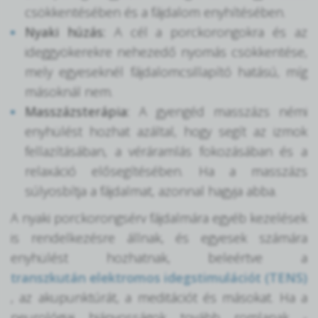
csökkentésében és a fájdalom enyhítésében.
Nyaki húzás:
A cél a porckorongokra és az
ideggyökerekre nehezedő nyomás csökkentése,
mely egyeseknél fájdalomcsillapító hatású, míg
másoknál nem.
Masszázsterápia:
A gyengéd masszázs némi
enyhülést hozhat azáltal, hogy segít az izmok
fellazításában, a véráramlás fokozásában és a
relaxáció elősegítésében. Ha a masszázs
súlyosbítja a fájdalmat, azonnal hagyja abba.
A nyaki porckorongsérv fájdalmára egyéb kezelések
is rendelkezésre állnak, és egyesek számára
enyhülést hozhatnak, beleértve a
transzkután elektromos idegstimulációt (TENS)
, az akupunktúrát, a meditációt és másokat. Ha a
neurológiai hiányosságok tovább romlanak -