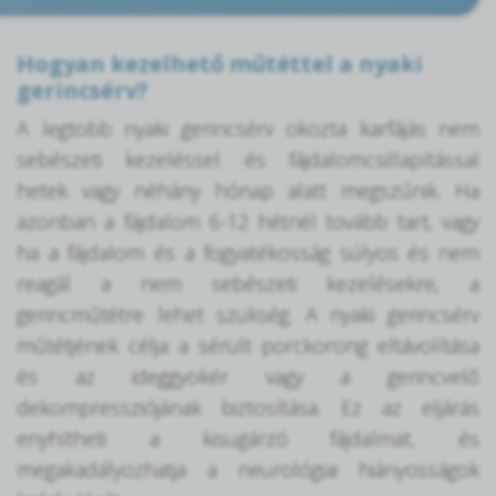
Hogyan kezelhető műtéttel a nyaki
gerincsérv?
A legtöbb nyaki gerincsérv okozta karfájás nem
sebészeti kezeléssel és fájdalomcsillapítással
hetek vagy néhány hónap alatt megszűnik. Ha
azonban a fájdalom 6-12 hétnél tovább tart, vagy
ha a fájdalom és a fogyatékosság súlyos és nem
reagál a nem sebészeti kezelésekre, a
gerincműtétre lehet szükség. A nyaki gerincsérv
műtétjének célja a sérült porckorong eltávolítása
és az ideggyökér vagy a gerincvelő
dekompressziójának biztosítása. Ez az eljárás
enyhítheti a kisugárzó fájdalmat, és
megakadályozhatja a neurológiai hiányosságok