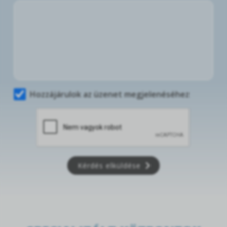
Hozzájárulok az üzenet megjelenéséhez
Kérdés elküldése