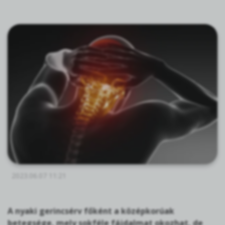
2023.06.07 11:21
A nyaki gerincsérv főként a középkorúak
betegsége, mely sokféle fájdalmat okozhat, de