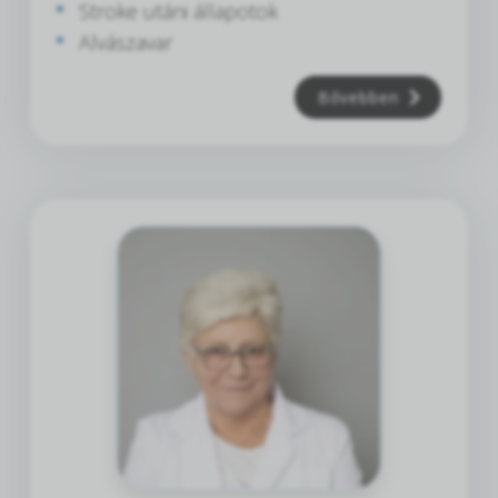
Stroke utáni állapotok
Alvászavar
Bővebben