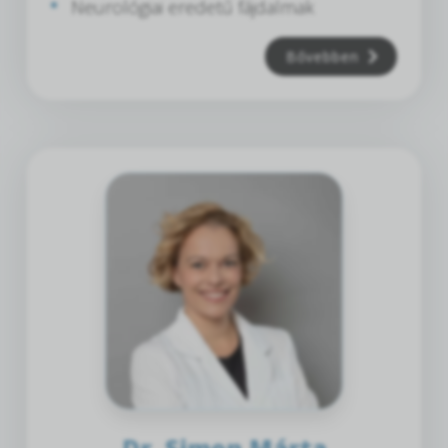
Neurológiai eredetű fájdalmak
Bővebben