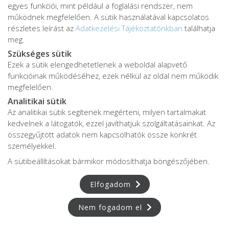
egyes funkciói, mint például a foglalási rendszer, nem
működnek megfelelően. A sütik használatával kapcsolatos
részletes leírást az
Adatkezelési Tájékoztatónkban
találhatja
meg.
Spartá Romana Patrizia
Szükséges sütik
Ezek a sütik elengedhetetlenek a weboldal alapvető
Klinikai és pedagógiai szakpszichológus
funkcióinak működéséhez, ezek nélkül az oldal nem működik
5.00 | 4 értékelés
megfelelően.
Analitikai sütik
Specialitások:
Az analitikai sütik segítenek megérteni, milyen tartalmakat
kedvelnek a látogatók, ezzel javíthatjuk szolgáltatásainkat. Az
Specialitások:
összegyűjtött adatok nem kapcsolhatók össze konkrét
relaxációs, meditatív technikák
személyekkel.
alkalmazása
A sütibeállításokat bármikor módosíthatja böngészőjében.
segítő beszélgetés
Elfogadom
a mentális erőforrások felszínre
hozatala
Nem fogadom el
stresszkezelés