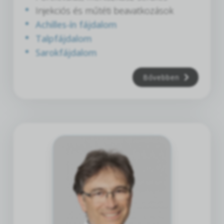
Injekciós és műtéti beavatkozások
Achilles-ín fájdalom
Talpfájdalom
Sarokfájdalom
Bővebben