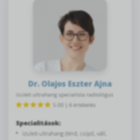
Dr. Olajos Eszter Ajna
ízületi ultrahang specialista radiológus
5.00 | 6 értékelés
Specialitások:
ízületi ultrahang (térd, csípő, váll,