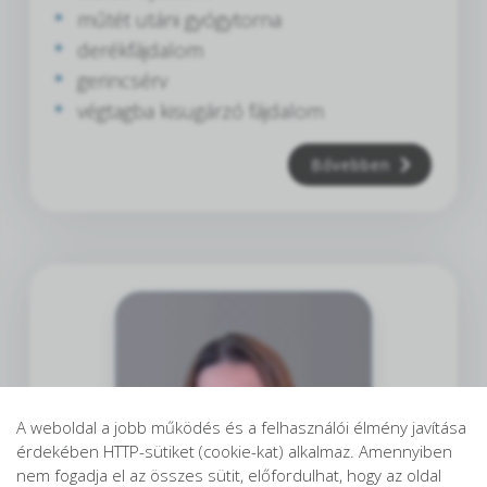
műtét utáni gyógytorna
derékfájdalom
gerincsérv
végtagba kisugárzó fájdalom
Bővebben
A weboldal a jobb működés és a felhasználói élmény javítása
érdekében HTTP-sütiket (cookie-kat) alkalmaz. Amennyiben
nem fogadja el az összes sütit, előfordulhat, hogy az oldal