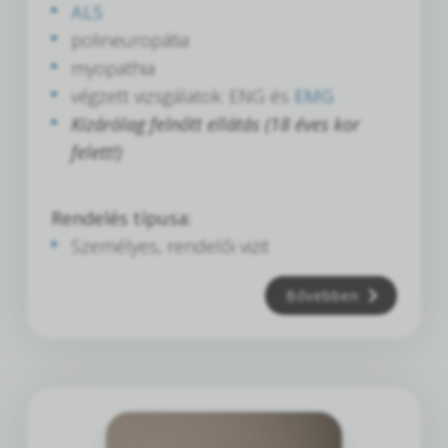
ALS
polineuropátia
myopathia
végzett vizsgálatok: ENG és
EMG
Kizárólag felnőtt ellátás (18 éves kor
felett!)
Rendelés típusa:
Személyes, rendelői vizit
Bővebben