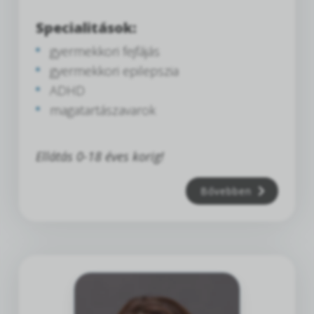
Specialitások:
gyermekkori fejfájás
gyermekkori epilepszia
ADHD
magatartászavarok
Ellátás 0-18 éves korig!
Bővebben