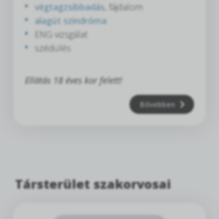
végtagzsibbadás
, fájdalom
alagút szindróma
ENG vizsgálat
szédülés
Ellátás 18 éves kor felett!
Bővebben
Társterület szakorvosai