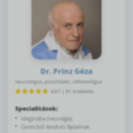
Dr. Prinz Géza
neurológus, pszichiáter, infektológus
4.87 | 91 értékelés
Specialitások:
Idegzsába (neuralgia),
Gerincből kiinduló fájdalmak