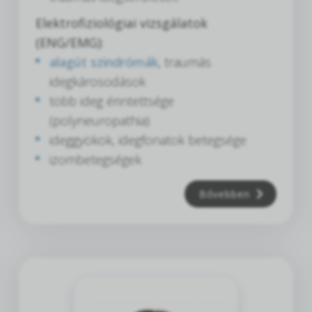
Elektrofiziológiai vizsgálatok
(ENG/EMG):
alagút szindrómák
, traumás
idegkárosodások
több ideg érintettsége
(polyneuropathia)
ideggyökök, idegfonatok betegsége
izombetegségek
Bővebben