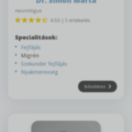
Dr. Simon Márta
neurológus
4.50 | 5 értékelés
Specialitások:
Fejfájás
Migrén
Szekunder fejfájás
Nyakmerevség
Bővebben