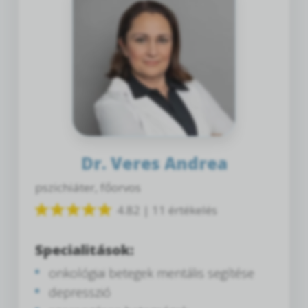
Dr. Veres Andrea
pszichiáter, főorvos
4.82 | 11 értékelés
Specialitások:
onkológiai betegek mentális segítése
depresszió