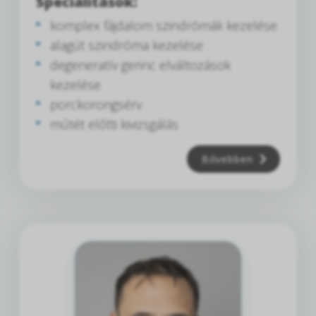
Specialitások:
komplex fájdalom szindrómák kezelése
alagút szindróma kezelése
degeneratív gerinc elváltozások
kezelése
porckorongsérv
műtét előtti kivizsgálás
Bővebben