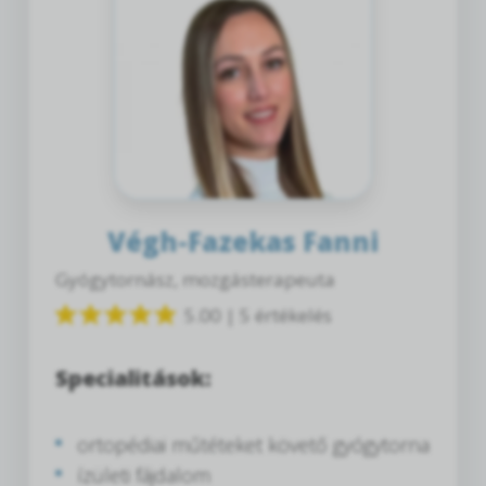
Végh-Fazekas Fanni
Gyógytornász, mozgásterapeuta
5.00 | 5 értékelés
Specialitások:
ortopédiai műtéteket követő gyógytorna
ízületi fájdalom