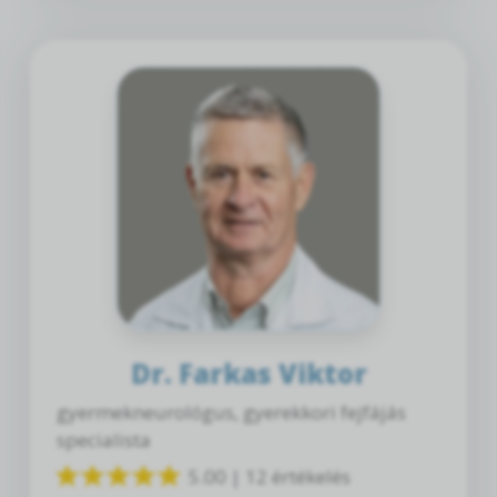
Dr. Farkas Viktor
gyermekneurológus, gyerekkori fejfájás
specialista
5.00 | 12 értékelés