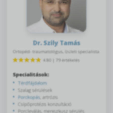
Dr. Szily Tamás
Ortopéd- traumatológus, ízületi specialista
4.80 | 79 értékelés
Specialitások:
Térdfájdalom
Szalag sérülések
Porckopás
, artrózis
Csípőprotézis konzultáció
Porcleválás, meniszkusz sérülés