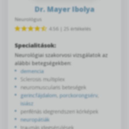
Dr. Mayer Ibolya
Neurológus
4.56 | 25 értékelés
Specialitások:
Neurológiai szakorvosi vizsgálatok az
alábbi betegségekben:
demencia
Sclerosis multiplex
neuromuscularis beteségek
gerincfájdalom
,
porckorongsérv
,
isiász
perifériás idegrendszeri kórképek
neuropátiák
traumás idegsérülések