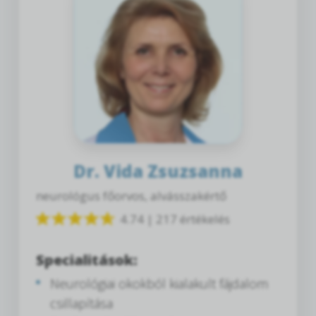
Dr. Vida Zsuzsanna
neurológus főorvos, alvásszakértő
4.74 | 217 értékelés
Specialitások:
Neurológiai okokból kialakult fájdalom
csillapítása