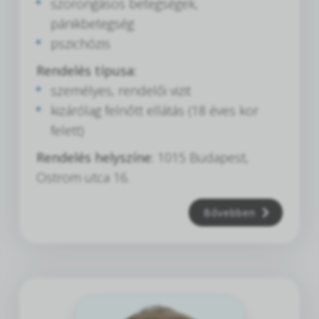
szorongásos betegségek,
pánikbetegség
pszichózis
Rendelés típusa:
személyes, rendelői vizit
kizárólag felnőtt ellátás (18 éves kor
felett)
Rendelés helyszíne:
1015 Budapest,
Ostrom utca 16.
Bővebben