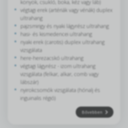
könyök, csukló, boka, kéz vagy láb)
végtagi erek (artériák vagy vénák) duplex
ultrahang
pajzsmirigy és nyaki lágyrész ultrahang
hasi- és kismedencei ultrahang
nyaki erek (carotis) duplex ultrahang
vizsgálata
here-herezacskó ultrahang
végtagi lágyrész - izom ultrahang
vizsgálata (felkar, alkar, comb vagy
lábszár)
nyirokcsomók vizsgálata (hónalj és
inguinalis régió)
Bővebben