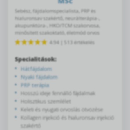
MSc
Sebész, fájdalomspecialista, PRP és
hialuronsav szakértő, neurálterápia-,
akupunktúra-, HKO/TCM szakorvosa,
minősített szakoktató, életmód orvos
4.94 | 513 értékelés
Specialitások:
Hátfájdalom
Nyaki fájdalom
PRP terápia
Hosszú ideje fennálló fájdalmak
Holisztikus szemlélet
Keleti és nyugati orvoslás ötvözése
Kollagen injekció és hialuronsav injekció
szakértő