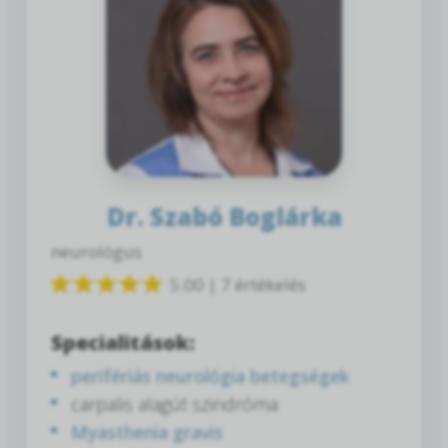
Dr. Szabó Boglárka
neurológus
5.00 | 7 értékelés
Specialitások:
perifériás neurológia betegségek
carpalis alagút szindróma
Myasthenia gravis