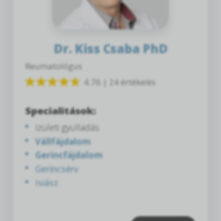
Dr. Kiss Csaba PhD
Reumatológus
4.76 | 24 értékelés
Specialitások:
Izületi gyulladás
Vállfájdalom
Gerincfájdalom
Gerincsérv
Isiász