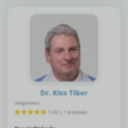
Dr. Kiss Tibor
idegsebész
5.00 | 1 értékelés