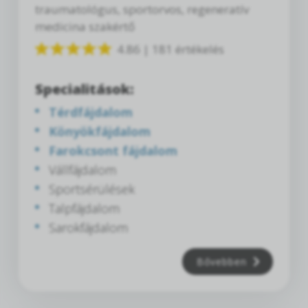
traumatológus, sportorvos, regeneratív
medicina szakértő
4.86 | 181 értékelés
Specialitások:
Térdfájdalom
Könyökfájdalom
Farokcsont fájdalom
Vállfájdalom
Sportsérülések
Talpfájdalom
Sarokfájdalom
Bővebben