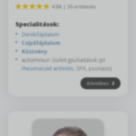
4.88 | 36 értékelés
Specialitások:
Derékfájdalom
Csípőfájdalom
Köszvény
autoimmun ízületi gyulladások (pl.
rheumatoid arthritis
, SPA, psoriasis)
Bővebben