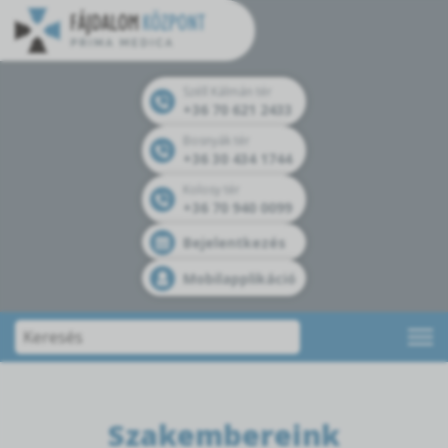
Széll Kálmán tér
+36 70 621 2433
Bosnyák tér
+36 30 434 1744
Kolosy tér
+36 70 940 0099
Bejelentkezés
Mobilapplikáció
Szakembereink