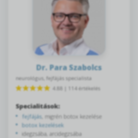
Dr. Para Szabolcs
neurológus, fejfájás specialista
4.88 | 114 értékelés
Specialitások:
fejfájás
, migrén botox kezelése
botox kezelések
idegzsába, arcidegzsába