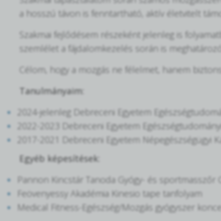
a hosszú távon is fenntartható, aktív életvitelt 
Szakmai fejlődésem részeként jelenleg is folyama
szemlélet a fájdalomkezelés során is meghatáro
Célom, hogy a mozgás ne félelmet, hanem biztonság
Tanulmányaim:
2024-jelenleg Debreceni Egyetem Egészségtudomán
2022-2023 Debreceni Egyetem Egészségtudományi 
2017-2021 Debreceni Egyetem Népegészségügyi Ka
Egyéb képesítések:
Pannon Kincstár Tanoda Gyógy- és sportmasszőr 
Feövenyessy Akadémia Kinesio tape tanfolyam
Medical Fitness-Egészség/Mozgás gyógyszer konc