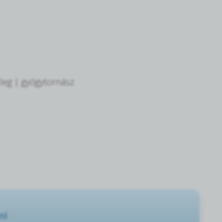
zleg | gyógytornász
ni