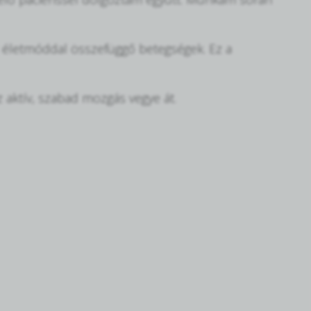
z életmóddal összefüggő betegségek. Ez a
 aktív, szabad mozgás vegye át.