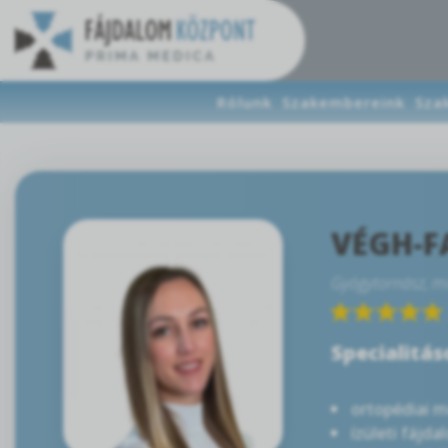
Rólunk
Szakembereink
Sza
VÉGH-F
Gyógytornász, m
Specialitás
ortopédiai 
ízületi fájda