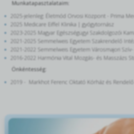
Munkatapasztalataim:
2025-jelenleg: Életmód Orvosi Központ - Prima Me
2025 Medicare Eiffel Klinika | gyógytornász
2023-2025 Magyar Egészségügyi Szakdolgozói Kam
2021-2025 Semmelweis Egyetem Szakrendelő Intéz
2021-2022 Semmelweis Egyetem Városmajori Szív- és 
2016-2022 Harmónia Vital Mozgás- és Masszázs St
Önkéntesség:
2019 - Markhot Ferenc Oktató Kórház és Rendelő In