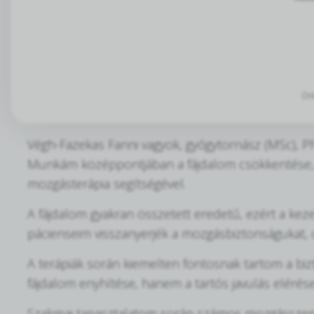
Onl
Végh-Fazekas Fanni vagyok, gyógytornász (MSc), P
Munkám középpontjában a fájdalom csökkentése, a m
mozgásterápia segítségével.
A fájdalom gyakran összetett eredetű, ezért a ke
pácienseim visszanyerjék a mozgásbiztonságukat, 
A terápiák során kiemelten fontosnak tartom a bizt
fájdalom enyhítése, hanem a tartós javulás elérés
Szakmai tapasztalatom során számos mozgásszervi