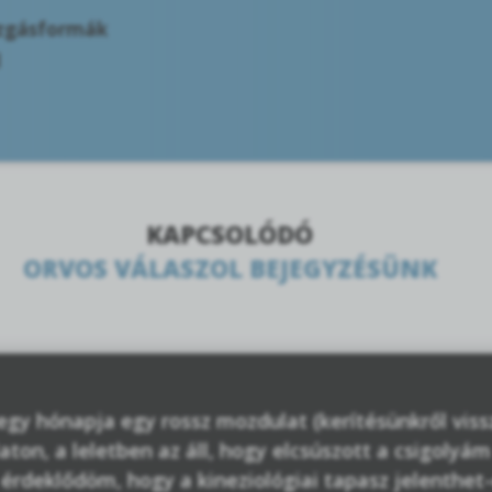
ozgásformák
l
KAPCSOLÓDÓ
ORVOS VÁLASZOL BEJEGYZÉSÜNK
. egy hónapja egy rossz mozdulat (kerítésünkről vis
aton, a leletben az áll, hogy elcsúszott a csigoly
érdeklődöm, hogy a kineziológiai tapasz jelenthe