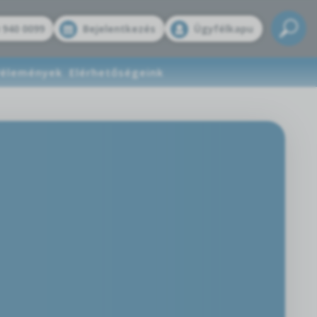
 940 0099
Bejelentkezés
Ügyfélkapu
élemények
Elérhetőségeink