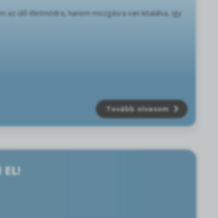
em az ülő életmódra, hanem mozgásra van kitalálva, így
Tovább olvasom
 EL!