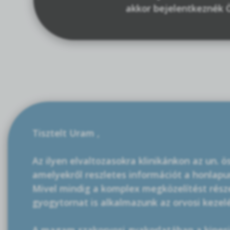
akkor bejelentkeznék Ö
Tisztelt Uram ,
Az ilyen elvaltozasokra klinikánkon az un. ö
amelyekről reszletes információt a honlapunk
Mivel mindig a komplex megközelítést része
gyogytornat is alkalmazunk az orvosi kezel
A magam szakorvosi gyakorlatában a kines