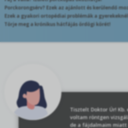
Porckorongsérv? Ezek az ajánlott és kerülendő m
Ezek a gyakori ortopédiai problémák a gyerekekné
Törje meg a krónikus hátfájás ördögi körét!
Tisztelt Doktor Úr! Kb
voltam röntgen vizsgál
de a fájdalmaim miatt 