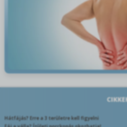
CIKKE
Hátfájás? Erre a 3 területre kell figyelni
Fáj a válla? Ízületi porckopás okozhatja!