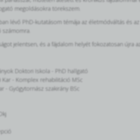
támogató megoldásokra törekszem.
tban lévő PhD-kutatásom témája az életmódváltás és a
zó számomra.
ot jelentsen, és a fájdalom helyét fokozatosan újra az
yok Doktori Iskola - PhD hallgató
Kar - Komplex rehabilitáció MSc
r - Gyógytornász szakirány BSc
Okj
epció