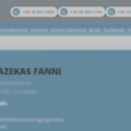
+36 70 621 2433
+36 30 434 1744
+36 70
kterületeink
Híreink
Orvos válaszol
Árak
Tudástár
V
AZEKAS FANNI
ozgásterapeuta
5.00 | 5 értékelés
ok:
műtéteket követő gyógytorna
lom