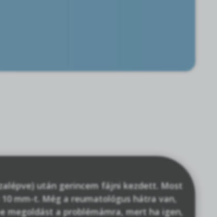
szalépve) után gerincem fájni kezdett. Most
ám 10 mm-t. Még a reumatológus hátra van,
t-e megoldást a problémámra, mert ha igen,