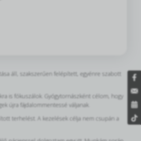
sa áll, szakszerűen felépített, egyénre szabott
kra is fókuszálok. Gyógytornászként célom, hogy
ek újra fájdalommentessé váljanak.
ított terhelést. A kezelések célja nem csupán a
 élő pácienssel dolgoztam együtt. Munkám során