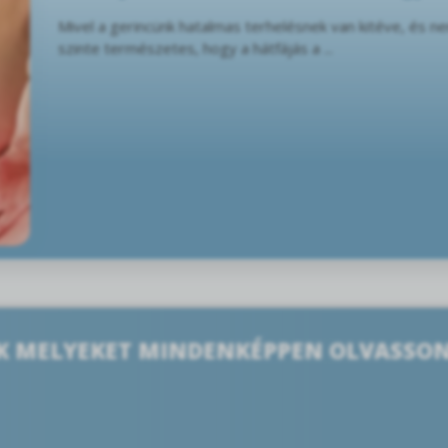
Mivel a gerincünk hatalmas terhelésnek van kitéve, és n
szinte természetes, hogy a hátfájás a ...
K MELYEKET MINDENKÉPPEN OLVASSON