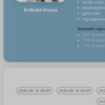
műtét utáni
derékfájdal
Év Kiváló Orvosa
gerincsérv
végtagba ki
Rendelés típu
1015 Budapest
1036 Budapest
1147 Budapest
2026.08.10 08:00
2026.08.10 09:00
202
202