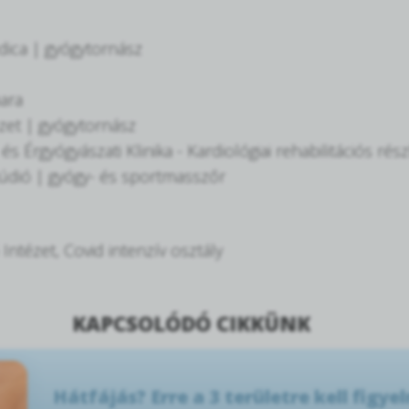
dica | gyógytornász
ara
et | gyógytornász
Érgyógyászati Klinika - Kardiológiai rehabilitációs rés
údió | gyógy- és sportmasszőr
tézet, Covid intenzív osztály
KAPCSOLÓDÓ CIKKÜNK
Hátfájás? Erre a 3 területre kell figyel