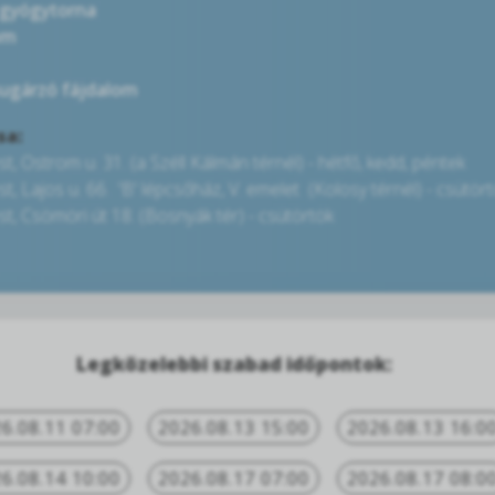
 gyógytorna
om
sugárzó fájdalom
sa:
, Ostrom u. 31. (a Széll Kálmán térnél) - hétfő, kedd, péntek
, Lajos u. 66. 'B' lépcsőház, V. emelet (Kolosy térnél) - csütör
, Csömöri út 18. (Bosnyák tér) - csütörtök
Legközelebbi szabad időpontok:
6.08.11 07:00
2026.08.13 15:00
2026.08.13 16:0
6.08.14 10:00
2026.08.17 07:00
2026.08.17 08:0