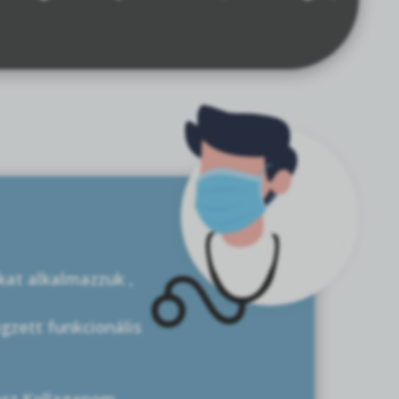
okat alkalmazzuk ,
gzett funkcionális
asz Kollaganom,