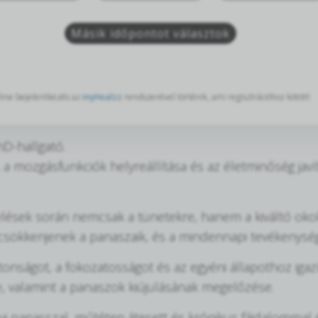
Másik időpontot választok
ine bejelentkezés az
myHealzz
rendszerével történik, ami regisztrációhoz kötött!
hD-hallgató.
ozgásfunkciók helyreállítása és az életminőség javítá
zelések során nemcsak a tünetekre, hanem a kiváltó oko
csökkenjenek a panaszaik, és a mindennapi tevékenység
onságot, a fokozatosságot és az egyéni állapothoz igaz
e, valamint a panaszok kiújulásának megelőzése.
 panasszal, műtéten átesett és krónikus fájdalommal