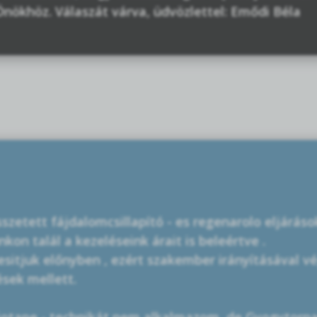
nökhöz. Válaszát várva, üdvözlettel: Emődi Béla
sszetett fájdalomcsillapító - es regenarolo eljárás
on talál a kezeléseink árait is beleértve .
sitjuk előnyben , ezért szakember irányításával vé
ések mellett.
iotape - technikát nem alkalmazom, de Gyogytorn