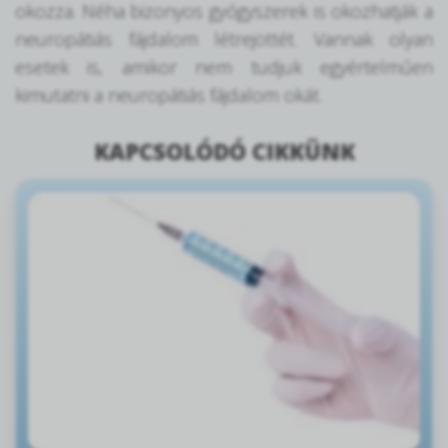
okozza. Néha bizonyos gyógyszerek is okozhatják a
neuropátiás fájdalom létrejöttét. Vannak olyan
esetek is, amikor nem tudjuk egyértelműen
kimutatni a neuropátiás fájdalom okát.
KAPCSOLÓDÓ CIKKÜNK