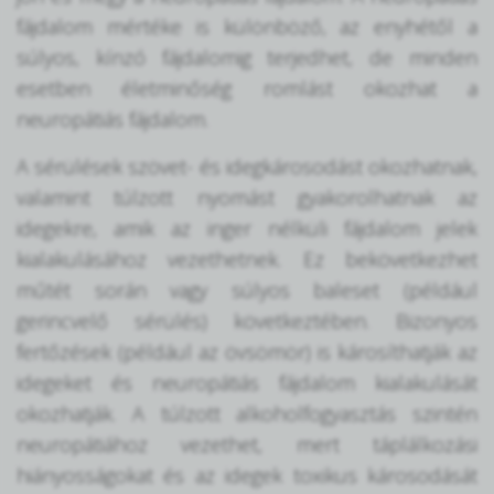
fájdalom mértéke is különböző, az enyhétől a
súlyos, kínzó fájdalomig terjedhet, de minden
esetben életminőség romlást okozhat a
neuropátiás fájdalom.
A sérülések szövet- és idegkárosodást okozhatnak,
valamint túlzott nyomást gyakorolhatnak az
idegekre, amik az inger nélküli fájdalom jelek
kialakulásához vezethetnek. Ez bekövetkezhet
műtét során vagy súlyos baleset (például
gerincvelő sérülés) következtében. Bizonyos
fertőzések (például az övsömör) is károsíthatják az
idegeket és neuropátiás fájdalom kialakulását
okozhatják. A túlzott alkoholfogyasztás szintén
neuropátiához vezethet, mert táplálkozási
hiányosságokat és az idegek toxikus károsodását