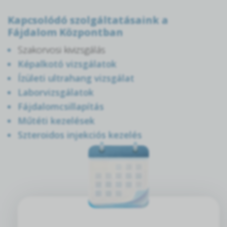
Kapcsolódó szolgáltatásaink a
Fájdalom Központban
Szakorvosi kivizsgálás
Képalkotó vizsgálatok
Ízületi ultrahang vizsgálat
Laborvizsgálatok
Fájdalomcsillapítás
Műtéti kezelések
Szteroidos injekciós kezelés