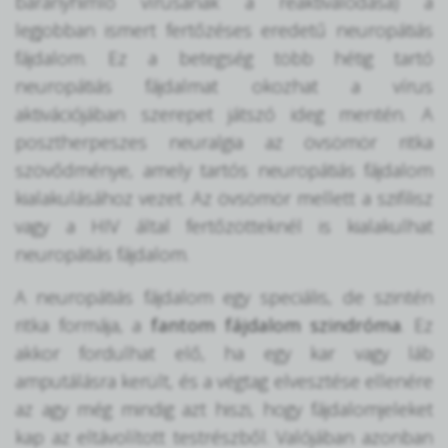
bárányhimlő vírusának a reaktiválódása) a
legjobban ismert fertőzéses eredetű neuropátiás
fájdalom. Ez a betegség több hétig tartó
neuropátiás fájdalmat okozhat a vírus
aktivációjában szerepet játszó ideg mentén. A
posztherpeszes neuralgia az övsömör ritka
szövődménye, amely tartós neuropátiás fájdalom
kialakulásához vezet. Az övsömör mellett a szifilisz
vagy a HIV által fertőzötteknél is kialakulhat
neuropátiás fájdalom.
A neuropátiás fájdalom egy speciális, de szintén
ritka formája, a
fantom fájdalom szindróma
. Ez
akkor fordulhat elő, ha egy kar vagy láb
amputálásra került, és a végtag elvesztése ellenére
az agy még mindig azt hiszi, hogy fájdalomjeleket
kap az eltávolított testrészből. Valójában azonban