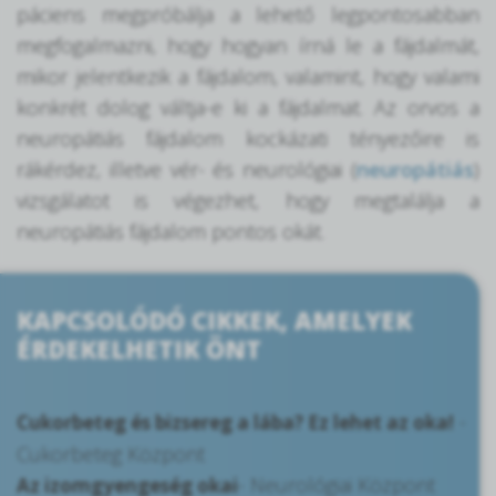
páciens megpróbálja a lehető legpontosabban
megfogalmazni, hogy hogyan írná le a fájdalmát,
mikor jelentkezik a fájdalom, valamint, hogy valami
konkrét dolog váltja-e ki a fájdalmat. Az orvos a
neuropátiás fájdalom kockázati tényezőire is
rákérdez, illetve vér- és neurológiai (
neuropátiás
)
vizsgálatot is végezhet, hogy megtalálja a
neuropátiás fájdalom pontos okát.
KAPCSOLÓDÓ CIKKEK, AMELYEK
ÉRDEKELHETIK ÖNT
-
Cukorbeteg és bizsereg a lába? Ez lehet az oka!
Cukorbeteg Központ
- Neurológiai Központ
Az izomgyengeség okai