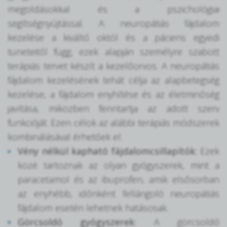
megoldásokkal és a pszichológiai
segítségnyújtással. A neuropátiás fájdalom
kezelése a kiváltó októl és a páciens egyedi
tüneteitől függ, ezek alapján személyre szabott
terápiás tervet készít a kezelőorvos. A neuropátiás
fájdalom kezelésének tehát célja az alapbetegség
kezelése, a fájdalom enyhítése és az életminőség
javítása, miközben fenntartja az adott szerv
funkcióját. Ezen célok az alábbi terápiás módszerek
kombinálásával érhetőek el:
Vény nélkül kapható fájdalomcsillapítók:
Ezek
közé tartoznak az olyan gyógyszerek, mint a
paracetamol és az ibuprofen, amik elsősorban
az enyhébb, időnként fellángoló neuropátiás
fájdalom esetén lehetnek hatásosak.
Görcsoldó gyógyszerek:
A görcsoldó