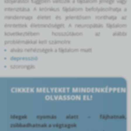
időjárástól függően változik a fájdalom jellege vagy
intenzitása. A krónikus fájdalom befolyásolhatja a
mindennapi életet és jelentősen ronthatja az
érintettek életminőségét. A neuropátiás fájdalom
következtében hosszútávon az alábbi
problémákkal kell számolni:
alvási nehézségek a fájdalom miatt
depresszió
szorongás
CIKKEK MELYEKET MINDENKÉPPEN
OLVASSON EL!
Idegek nyomás alatt – fájhatnak,
zsibbadhatnak a végtagok