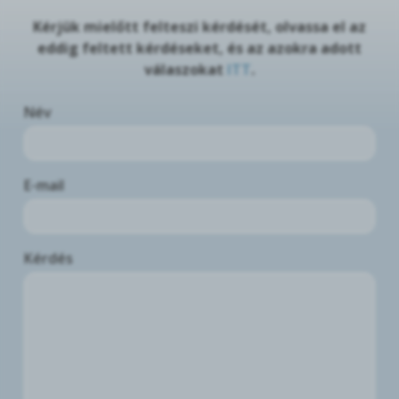
Kérjük mielőtt felteszi kérdését, olvassa el az
eddig feltett kérdéseket, és az azokra adott
válaszokat
ITT
.
Név
E-mail
Kérdés