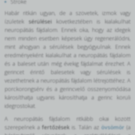
Stroke
Habár ritkán ugyan, de a szövetek, izmok vagy
ízületek
sérülései
következtében is kialakulhat
neuropátiás fájdalom. Ennek oka, hogy az idegek
nem minden esetben képesek úgy regenerálódni,
mint ahogyan a sérülések begyógyulnak. Ennek
eredményeként kialakulhat a neuropátiás fájdalom
és a baleset után még évekig fájdalmat érezhet. A
gerincet érintő balesetek vagy sérülések is
vezethetnek a neuropátiás fájdalom létrejöttéhez. A
porckorongsérv és a gerincvelő összenyomódása
károsíthatja ugyanis károsíthatja a gerinc körüli
idegrostokat.
A neuropátiás fájdalom ritkább okai között
szerepelnek a
fertőzések
is. Talán az
övsömör
(a