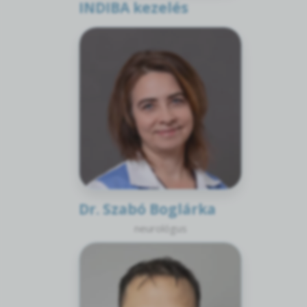
INDIBA kezelés
Dr. Szabó Boglárka
neurológus