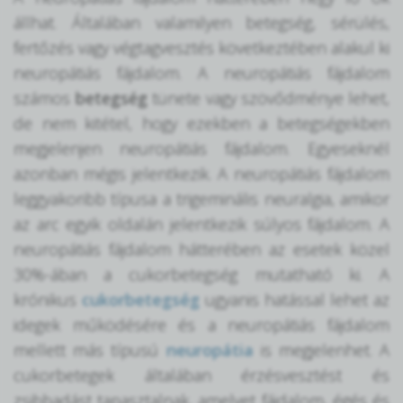
állhat. Általában valamilyen betegség, sérülés,
fertőzés vagy végtagvesztés következtében alakul ki
neuropátiás fájdalom. A neuropátiás fájdalom
számos
betegség
tünete vagy szövődménye lehet,
de nem kitétel, hogy ezekben a betegségekben
megjelenjen neuropátiás fájdalom. Egyeseknél
azonban mégis jelentkezik. A neuropátiás fájdalom
leggyakoribb típusa a trigeminális neuralgia, amikor
az arc egyik oldalán jelentkezik súlyos fájdalom. A
neuropátiás fájdalom hátterében az esetek közel
30%-ában a cukorbetegség mutatható ki. A
krónikus
cukorbetegség
ugyanis hatással lehet az
idegek működésére és a neuropátiás fájdalom
mellett más típusú
neuropátia
is megjelenhet. A
cukorbetegek általában érzésvesztést és
zsibbadást tapasztalnak, amelyet fájdalom, égés és