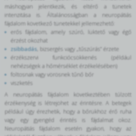
máshogyan jelentkezik, és eltérő a tünetek
intenzitása is. Általánosságban a neuropátiás
fájdalom következő tünetekkel jellemezhető:
erős fájdalom, amely szúró, lüktető vagy égő
érzést okozhat
zsibbadás
, bizsergés vagy „tűszúrás” érzete
érzékszervi funkciócsökkenés (például
nehézségek a hőmérséklet érzékelésében)
foltosnak vagy vörösnek tűnő bőr
viszketés
A neuropátiás fájdalom következtében túlzott
érzékenység is létrejöhet az érintésre. A betegek
például úgy érezhetik, hogy a bőrükhöz érő ruha
vagy egy gyengéd érintés is fájdalmat okoz.
Neuropátiás fájdalom esetén gyakori, hogy az