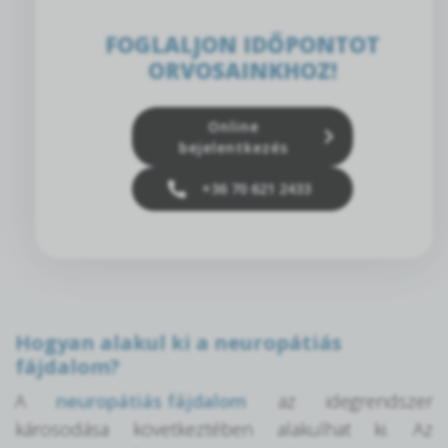
FOGLALJON IDŐPONTOT
ORVOSAINKHOZ!
Online
bejelentkezés
+36 70 621 2433
Hogyan alakul ki a neuropátiás
fájdalom?
A
neuropátiás fájdalom
az idegrendszer
károsodása következtében alakulhat ki. Az