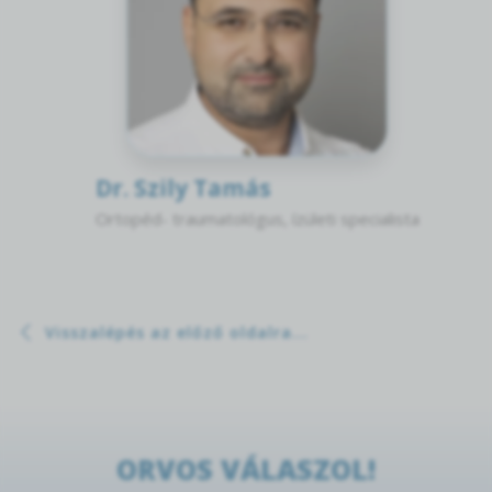
Dr. Szily Tamás
Ortopéd- traumatológus, ízületi specialista
Visszalépés az előző oldalra...
ORVOS VÁLASZOL!