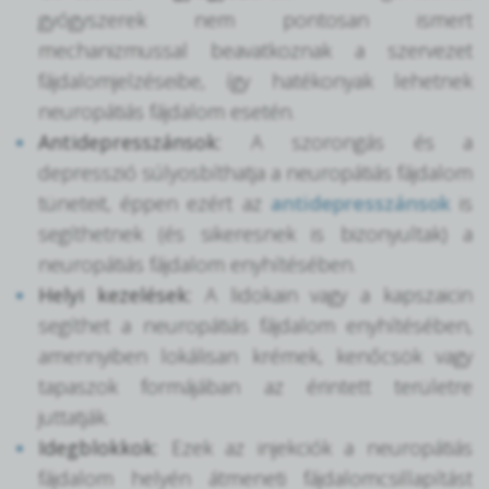
gyógyszerek nem pontosan ismert
mechanizmussal beavatkoznak a szervezet
fájdalomjelzéseibe, így hatékonyak lehetnek
neuropátiás fájdalom esetén.
Antidepresszánsok:
A szorongás és a
depresszió súlyosbíthatja a neuropátiás fájdalom
tüneteit, éppen ezért az
antidepresszánsok
is
segíthetnek (és sikeresnek is bizonyultak) a
neuropátiás fájdalom enyhítésében.
Helyi kezelések:
A lidokain vagy a kapszaicin
segíthet a neuropátiás fájdalom enyhítésében,
amennyiben lokálisan krémek, kenőcsök vagy
tapaszok formájában az érintett területre
juttatják.
Idegblokkok:
Ezek az injekciók a neuropátiás
fájdalom helyén átmeneti fájdalomcsillapítást