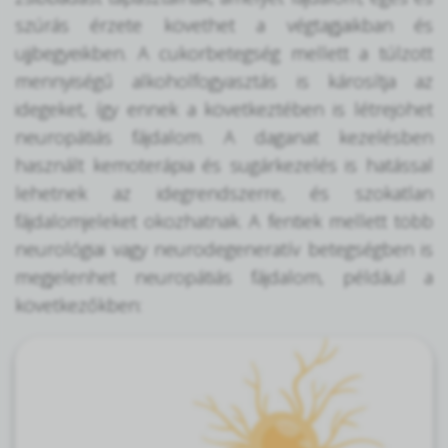
szúrás érzete követhet a végtagjaikban és
ujjbegyeikben. A cukorbetegség mellett a túlzott
mennyiségű alkoholfogyasztás is károsítja az
idegeket, így ennek a következtében is létrejöhet
neuropátiás fájdalom. A daganat kezelésben
használt kemoterápia és sugárkezelés is hatással
lehetnek az idegrendszerre, és szokatlan
fájdalomjeleket okozhatnak. A fentiek mellett több
neurológiai vagy neurodegeneratív betegségben is
megjelenhet neuropátiás fájdalom, például a
következőkben: