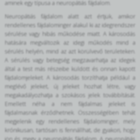
aminek egy típusa a neuropátiás fájdalom.
Neuropátiás fájdalom alatt azt értjük, amikor
rendellenes fájdalominger alakul ki az idegrendszer
sérülése vagy hibás működése miatt. A károsodás
hatására megváltozik az idegi működés mind a
sérülés helyén, mind az azt körülvevő területeken.
A sérülés vagy betegség megzavarhatja az idegek
által a test más részeibe küldött és onnan kapott
fájdalomjeleket. A károsodás torzíthatja például a
meglévő jeleket, új jeleket hozhat létre, vagy
megakadályozhatja a szokásos jelek továbbítását.
Emellett néha a nem fájdalmas jeleket is
fájdalmasnak érződhetnek. Összességében tehát
megjelenik egy rendellenes fájdalominger, mely
krónikusan, tartósan is fennállhat, de gyakori, hogy
jön és megy a neuropátiás fájdalom. A neuropátiás