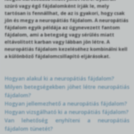
szúró vagy égő fájdalomként írják le, mely
tartósan is fennállhat, de az is gyakori, hogy csak
jön és megy a neuropátiás fájdalom. A neuropátiás
fájdalom egyik példája az úgynevezett fantom
fájdalom, ami a betegség vagy sérülés miatt
eltávolított karban vagy lábban jön létre. A
neuropátiás fájdalom kezeléséhez kombinálni kell
a különböző fájdalomcsillapító eljárásokat.
Hogyan alakul ki a neuropátiás fájdalom?
Milyen betegségekben jöhet létre neuropátiás
fájdalom?
Hogyan jellemezhető a neuropátiás fájdalom?
Hogyan vizsgálható ki a neuropátiás fájdalom?
Van lehetőség enyhíteni a neuropátiás
fájdalom tünetét?