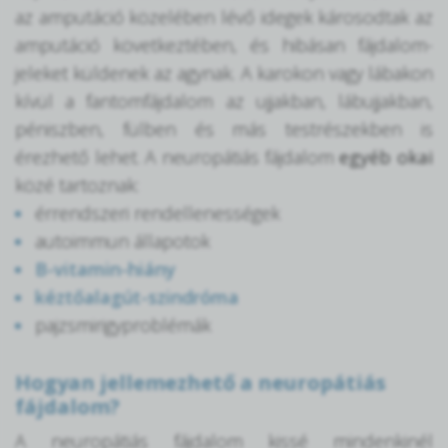
az amputáció közelében lévő idegek károsodtak az
amputáció következtében, és hibásan fájdalom-
jeleket küldenek az agynak. A karokon vagy lábakon
kívül a fantomfájdalom az ujjakban, lábujjakban,
péniszben, fülben és más testrészekben is
érezhető lehet. A neuropátiás fájdalom
egyéb okai
közé tartoznak:
érrendszeri rendellenességek
autoimmun állapotok
B-vitamin-hiány
kéztőalagút-szindróma
pajzsmirigyproblémák
Hogyan jellemezhető a neuropátiás
fájdalom?
A neuropátiás fájdalom kissé mindenkinél