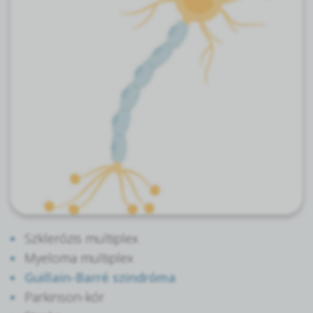
Szklerózis multiplex
Myeloma multiplex
Guillain-Barré szindróma
Parkinson-kór