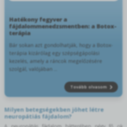
Hatékony fegyver a
fájdalommenedzsmentben: a Botox-
terápia
Bár sokan azt gondolhatják, hogy a Botox-
terápia kizárólag egy szépségápolási
kezelés, amely a ráncok megelőzésére
szolgál, valójában ...
Tovább olvasom
Milyen betegségekben jöhet létre
neuropátiás fájdalom?
A neuropátiás fájdalom hátterében négy fő ok