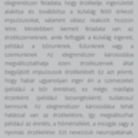
idegrendszer feladata, hogy érzékelje, ingerületté
alakítsa és továbbítsa a külvilág felől érkező
impulzusokat, valamint válasz reakciót hozzon
létre. Mindebben kiemelt feladata van az
érzékszerveknek, amik felfogják a külvilág ingereit,
például a bőrünknek, fülünknek vagy a
szemünknek. Az idegrendszer károsodása
megváltoztathatja ezen érzékszervek által
begyűjtött impulzusok érzékelését. Ez azt jelenti,
hogy habár ugyanolyan inger éri a szervezetet
(például a bőr érintése), ez mégis másfajta
érzetként (például bizsergésként) tudatosul
bennünk. Az idegrendszer károsodása tehát
hatással van az érzékelésre, így megváltozhat
például az érintés, a hőmérséklet, a mozgás vagy a
nyomás érzékelése. Ezt nevezzük neuropátiának,