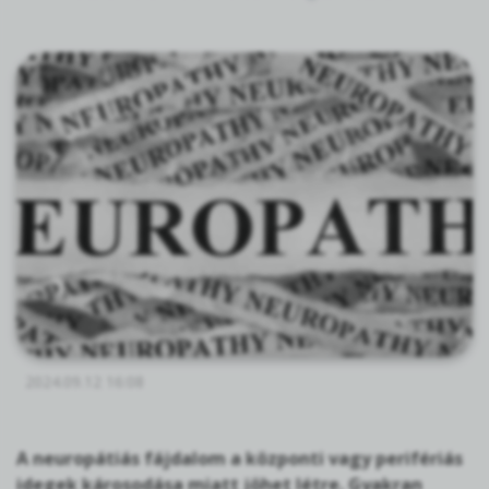
2024.09.12 16:08
A neuropátiás fájdalom a központi vagy perifériás
idegek károsodása miatt jöhet létre. Gyakran