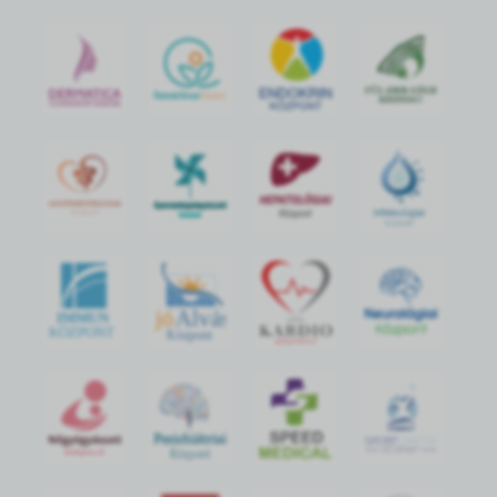
jó
Alvás
IMMUN
KÖZPONT
Központ
S
POR
T
O
R
V
OS
I
KÖ
ZPON
T