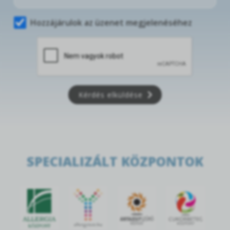
Hozzájárulok az üzenet megjelenéséhez
Kérdés elküldése
SPECIALIZÁLT KÖZPONTOK