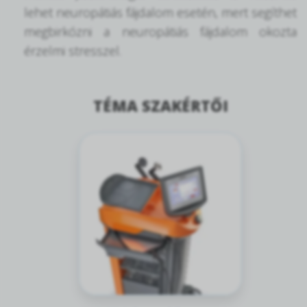
lehet neuropátiás fájdalom esetén, mert segíthet
megbirkózni a neuropátiás fájdalom okozta
érzelmi stresszel.
TÉMA SZAKÉRTŐI