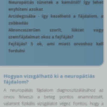
Neuropátiás tünetek a kemótól? Így lehet
enyhíteni azokat
Arcidegzsába - így kezelhető a fájdalom, a
zsibbadás
Abroncsszerűen szorít, lüktet vagy
szemfájdalmat okoz a fejfájás?
Fejfájás? 5 ok, ami miatt orvoshoz kell
fordulni
Hogyan vizsgálható ki a neuropátiás
fájdalom?
A neuropátiás fájdalom diagnosztizálásához az
orvos felveszi a beteg pontos anamnézisét,
valamint fizikális vizsgálatot végez. Fontos, hogy a