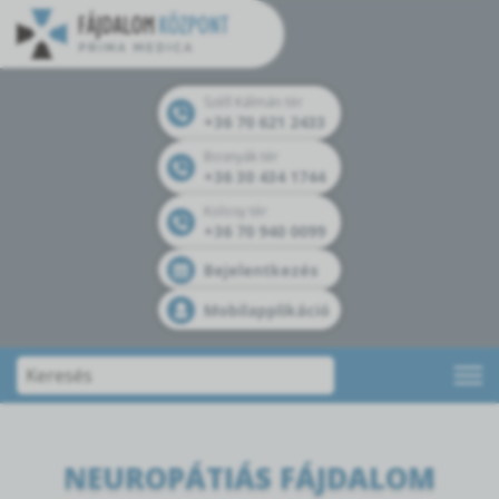
Széll Kálmán tér
+36 70 621 2433
Bosnyák tér
+36 30 434 1744
Kolosy tér
+36 70 940 0099
Bejelentkezés
Mobilapplikáció
NEUROPÁTIÁS FÁJDALOM