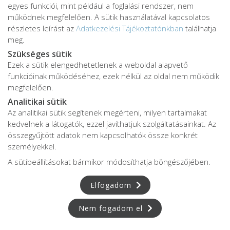
egyes funkciói, mint például a foglalási rendszer, nem
működnek megfelelően. A sütik használatával kapcsolatos
részletes leírást az
Adatkezelési Tájékoztatónkban
találhatja
meg.
Szükséges sütik
Ezek a sütik elengedhetetlenek a weboldal alapvető
funkcióinak működéséhez, ezek nélkül az oldal nem működik
megfelelően.
Analitikai sütik
Adatkezelési tájékoztató
Az analitikai sütik segítenek megérteni, milyen tartalmakat
kedvelnek a látogatók, ezzel javíthatjuk szolgáltatásainkat. Az
Adatvédelmi tájékoztató
összegyűjtött adatok nem kapcsolhatók össze konkrét
ÁSZF
személyekkel.
Impresszum
A sütibeállításokat bármikor módosíthatja böngészőjében.
Karrier
Elfogadom
Nem fogadom el
Az oldalon feltüntetett árak az ÁFÁ-t tartalmazzák!
A képek a
Shutterstock.com
és a
Canva.com
licence alapján