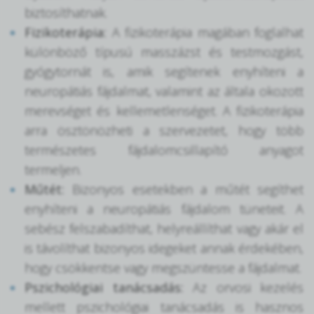
biztosíthatnak.
Fizikoterápia:
A fizikoterápia magában foglalhat
különböző típusú masszázst és testmozgást,
gyógytornát is, amik segítenek enyhíteni a
neuropátiás fájdalmat, valamint az általa okozott
merevséget és kellemetlenséget. A fizikoterápia
arra ösztönözheti a szervezetet, hogy több
természetes fájdalomcsillapító anyagot
termeljen.
Műtét:
Bizonyos esetekben a műtét segíthet
enyhíteni a neuropátiás fájdalom tüneteit. A
sebész felszabadíthat, helyreállíthat vagy akár el
is távolíthat bizonyos idegeket annak érdekében,
hogy csökkentse vagy megszüntesse a fájdalmat.
Pszichológiai tanácsadás:
Az orvosi kezelés
mellett pszichológiai tanácsadás is hasznos