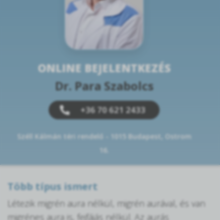
ONLINE BEJELENTKEZÉS
Dr. Para Szabolcs
+36 70 621 2433
Széll Kálmán téri rendelő - 1015 Budapest, Ostrom
16.
Több típus ismert
Létezik migrén aura nélkül, migrén aurával, és van
migrénes aura is, fejfájás nélkül. Az aurás