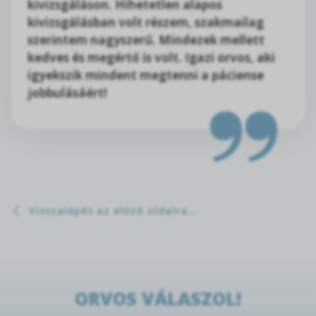
kivizsgáláson. Hihetetlen alapos
kivizsgálásban volt részem, szakmailag
szerintem nagyszerű. Mindezek mellett
kedves és megértő is volt. Igazi orvos, aki
igyekszik mindent megtenni a páciense
jobbulásáért!
Visszalépés az előző oldalra...
ORVOS VÁLASZOL!