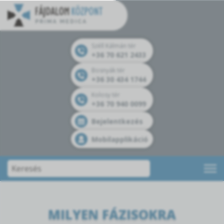
Széll Kálmán tér
+36 70 621 2433
Bosnyák tér
+36 30 434 1744
Kolosy tér
+36 70 940 0099
Bejelentkezés
Mobilapplikáció
MILYEN FÁZISOKRA