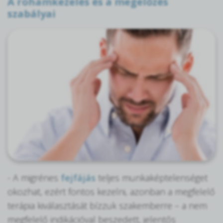
A rohamkezelés és a megelőzés
szabályai
- A migrénes
fejfájás
teljes munkaképtelenséget
okozhat, ezért fontos kezelni, azonban a megfelelő
terápia kiválasztását bízzuk szakemberre – a nem
megfelelő indikációval beszedett, jelentős