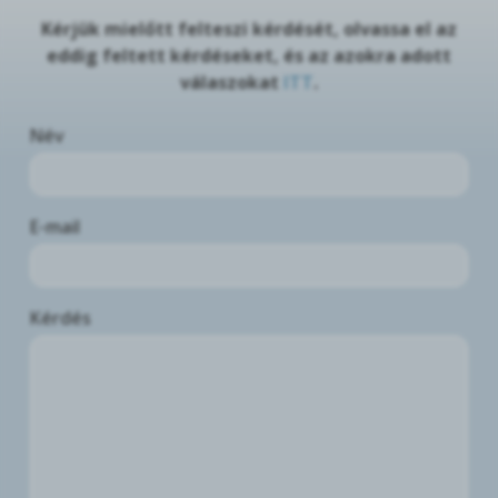
Kérjük mielőtt felteszi kérdését, olvassa el az
eddig feltett kérdéseket, és az azokra adott
válaszokat
ITT
.
Név
E-mail
Kérdés