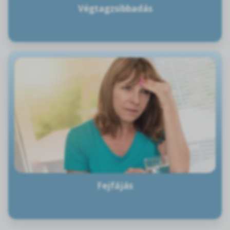
Végtagzsibbadás
Fejfájás