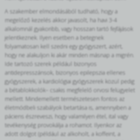
A szakember elmondásából tudható, hogy a
megelőző kezelés akkor javasolt, ha havi 3-4
alkalomnál gyakoribb, vagy hosszan tartó fejfájások
jelentkeznek. Ilyen esetben a betegnek
folyamatosan kell szedni egy gyógyszert, azért,
hogy ne alakuljon ki akár minden másnap a migrén.
Ide tartozó szerek például bizonyos
antidepresszánsok, bizonyos epilepszia ellenes
gyógyszerek, a kardiológiai gyógyszerek közül pedig
a bétablokkolók– csakis megfelelő orvosi felügyelet
mellett. Mindemellett természetesen fontos az
életmódbeli szabályok betartása is, amennyiben a
páciens észreveszi, hogy valamilyen étel, ital vagy
tevékenység provokálja a rohamot. Ilyenkor az
adott dolgot (például az alkoholt, a koffeint, a