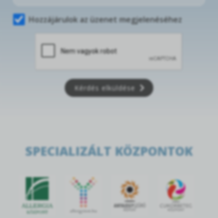
Hozzájárulok az üzenet megjelenéséhez
Kérdés elküldése
SPECIALIZÁLT KÖZPONTOK