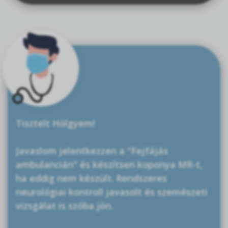
Tisztelt Hölgyem!
Javaslom jelentkezzen a "Fejfájás
ambulancián" és készítsen koponya MR-t,
ha eddig nem készült. Rendszeres
neurológiai kontroll javasolt és szemészeti
vizsgálat is szóba jön.