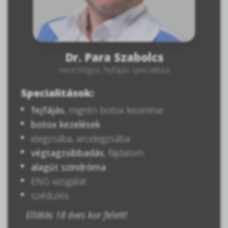
Dr. Para Szabolcs
neurológus, fejfájás specialista
Specialitások:
fejfájás
, migrén botox kezelése
botox kezelések
idegzsába, arcidegzsába
végtagzsibbadás
, fájdalom
alagút szindróma
ENG vizsgálat
szédülés
Ellátás 18 éves kor felett!