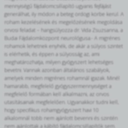
mennyiségű fájdalomcsillapító ugyanis fejfájást
generálhat, ily módon a beteg ördögi körbe kerül. A
roham kezelésének és megelőzésének megoldása
orvosi feladat – hangsúlyozza dr. Vida Zsuzsanna, a
Budai Fájdalomközpont neurológusa.- A migrénes
rohamok lehetnek enyhék, de akár a súlyos szintet
is elérhetik, és éppen a súlyosság az, ami
meghatározhatja, milyen gyógyszert lehetséges
bevetni. Vannak azonban általános szabályok,
amelyek minden migrénes rohamnál igazak. Minél
hamarabb, megfelelő gyógyszermennyiséget a
megfelelő formában kell alkalmazni, az orvos
utasításainak megfelelően. Ugyanakkor tudni kell,
hogy specifikus rohamgyógyszert havi 10
alkalomnál több nem ajánlott bevenni és szintén
nem ajánlottak a kábító fájdalomcsillapítók sem.