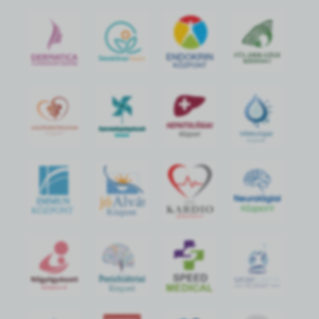
jó
Alvás
IMMUN
KÖZPONT
Központ
S
POR
T
O
R
V
OS
I
KÖ
ZPON
T