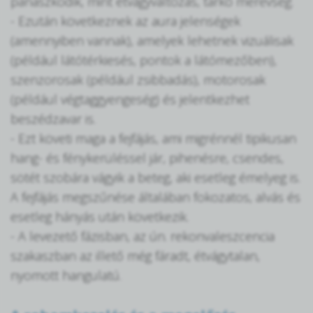
panaszkodik, mint étvágyváltozás, tarkó merevség.
- Ezután következnek az aura jelenségek
(amennyiben vannak), amelyek lehetnek vizuálisak
(például látótérkiesés, pontok a látómezőben),
szenzorosak (például zsibbadás), motorosak
(például végtaggyengeség) és jelentkezhet
beszédzavar is.
- Ezt követi maga a fejfájás, ami migrénnél tipikusan
hang- és fénykerüléssel jár, pihenésre, csendes,
sötét szobára vágyik a beteg, aki esetleg émelyeg is.
A fejfájás megszűnése általában fokozatos, alvás és
esetleg hányás után következik.
- A levezető fázisban, az ún. rekonvaleszcencia
szakaszban az illető még fáradt, étvágytalan,
nyomott hangulatú.