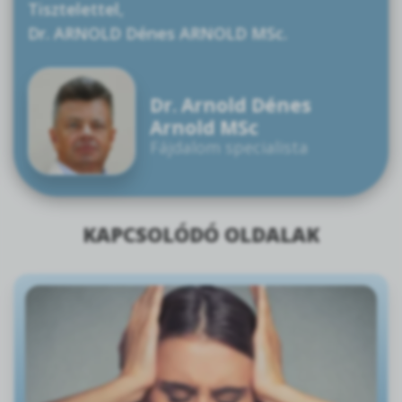
Tisztelettel,
Dr. ARNOLD Dénes ARNOLD MSc.
Dr. Arnold Dénes
Arnold MSc
Fájdalom specialista
KAPCSOLÓDÓ OLDALAK