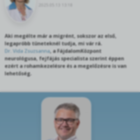
2025.05.13 13:18
Aki megélte már a migrént, sokszor az első,
legapróbb tüneteknél tudja, mi vár rá.
Dr. Vida Zsuzsanna
, a FájdalomKözpont
neurológusa, fejfájás specialista szerint éppen
ezért a rohamkezelésre és a megelőzésre is van
lehetőség.