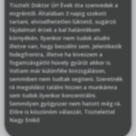
Tisztelt Doktor Úr! Évek óta szenvedek a
migréntől. Általában 3 napig szokott
tartani, elviselhetetlen lüktető, sugárzó
fájdalmat érzek a bal halántékom
környékén. Ilyenkor nem tudok aludni
illetve van, hogy beszélni sem. Jelentkezik
hidegfrontra, illetve ha kiveszem a
fogamzásgátló hüvely gyűrűt akkor is.
Voltam már különféle kivizsgáláson,
semmiben nem tudtak segiteni. Szeretnék
rá megoldást találni hiszen a munkámra
sem tudok ilyenkor koncentrálni.
Semmilyen gyógyszer nem hatott még rá.
Előre is köszönöm válaszát. Tisztelettel
Nagy Enikő