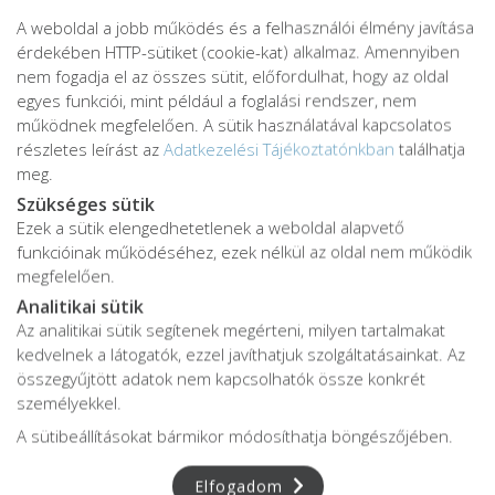
A weboldal a jobb működés és a felhasználói élmény javítása
érdekében HTTP-sütiket (cookie-kat) alkalmaz. Amennyiben
nem fogadja el az összes sütit, előfordulhat, hogy az oldal
egyes funkciói, mint például a foglalási rendszer, nem
működnek megfelelően. A sütik használatával kapcsolatos
részletes leírást az
Adatkezelési Tájékoztatónkban
találhatja
meg.
Szükséges sütik
Ezek a sütik elengedhetetlenek a weboldal alapvető
Adatkezelési tájékoztató
funkcióinak működéséhez, ezek nélkül az oldal nem működik
Adatvédelmi tájékoztató
megfelelően.
ÁSZF
Analitikai sütik
Impresszum
Az analitikai sütik segítenek megérteni, milyen tartalmakat
kedvelnek a látogatók, ezzel javíthatjuk szolgáltatásainkat. Az
Karrier
összegyűjtött adatok nem kapcsolhatók össze konkrét
személyekkel.
A sütibeállításokat bármikor módosíthatja böngészőjében.
Az oldalon feltüntetett árak az ÁFÁ-t tartalmazzák!
A képek a
Shutterstock.com
és a
Canva.com
licence alapján
Elfogadom