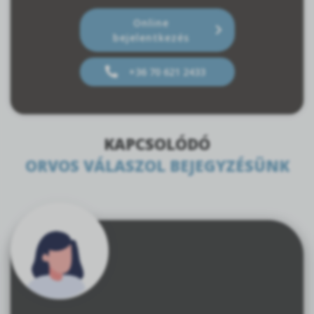
Online
bejelentkezés
+36 70 621 2433
KAPCSOLÓDÓ
ORVOS VÁLASZOL BEJEGYZÉSÜNK