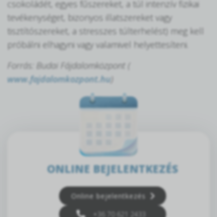
csokoládét, egyes fűszereket, a túl intenzív fizikai
tevékenységet, bizonyos illatszereket vagy
tisztítószereket, a stresszes túlterhelést) meg kell
próbálni elhagyni vagy valamivel helyettesíteni.
Forrás: Budai Fájdalomközpont (
www.fajdalomkozpont.hu
)
ONLINE BEJELENTKEZÉS
Online bejelentkezés
+36 70 621 2433