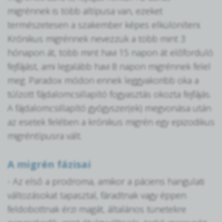
migrénnek is több altípusa van, ezeket
természetesen a szakember képes elkülöníteni.
Krónikus migrénnek nevezzük a több mint 3
hónapon át, több mint havi 15 napon át előforduló
fejfájást, ami legalább havi 8 napon migrénnek felel
meg. Paradox módon ennek leggyakoribb oka a
túlzott fájdalomcsillapító fogyasztás okozta fejfájás.
A fájdalomcsillapító gyógyszer(ek) megvonása után
az esetek felében a krónikus migrén egy epizodikus
migréntípusra vált.
A migrén fázisai
- Az első a prodroma, amikor a páciens hangulati
változásokat tapasztal, fáradtnak vagy éppen
feldobottnak érzi magát, általános tünetekre