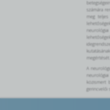
betegségei
számára ren
meg teljes
lehetőségek
neurológiai
lehetőségek
idegrendsz
kutatásának
megértését.
A neurológ
neurológia
közismert b
gerincvelői