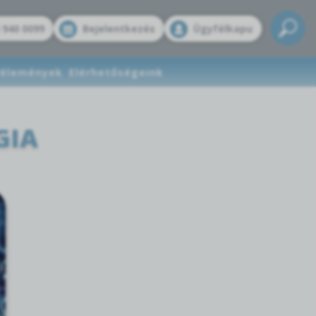
 940 0099
Bejelentkezés
Ügyfélkapu
élemények
Elérhetőségeink
GIA