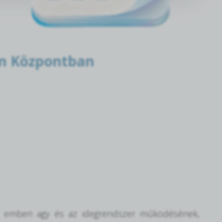
om Központban
z emberi agy és az idegrendszer működésének,