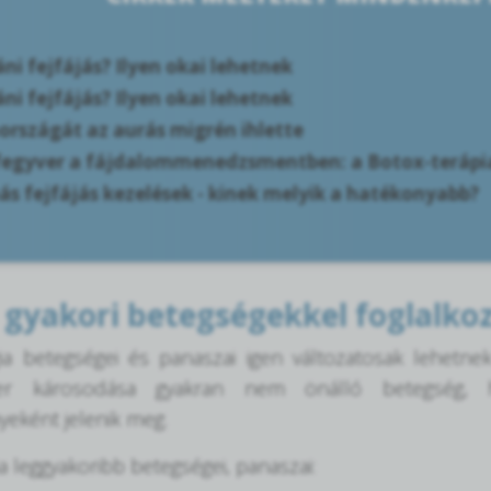
i fejfájás? Ilyen okai lehetnek
i fejfájás? Ilyen okai lehetnek
országát az aurás migrén ihlette
egyver a fájdalommenedzsmentben: a Botox-terápi
ás fejfájás kezelések - kinek melyik a hatékonyabb?
 gyakori betegségekkel foglalkoz
ia betegségei és panaszai igen változatosak lehetnek
zer károsodása gyakran nem önálló betegség,
eként jelenik meg.
a leggyakoribb betegségei, panaszai: