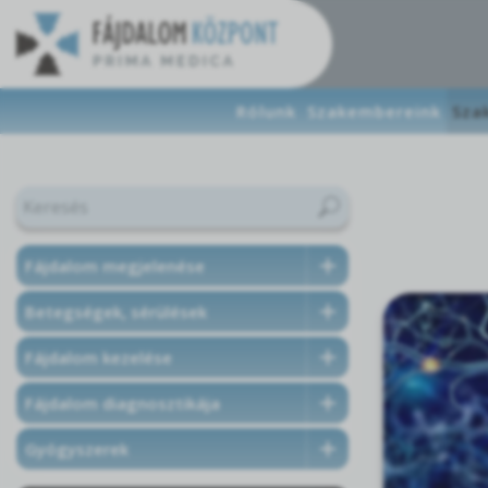
Rólunk
Szakembereink
Sza
Fájdalom megjelenése
Betegségek, sérülések
Fájdalom kezelése
Fájdalom diagnosztikája
Gyógyszerek