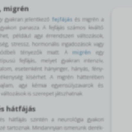
s, migrén
gy gyakran jelentkező
fejfájás
és migrén a
gyakori panasza. A fejfájás számos kiváltó
het, például agyi érrendszeri változások,
ség, stressz, hormonális ingadozások vagy
módbeli tényezők miatt. A
migrén
egy
típusú fejfájás, melyet gyakran intenzív,
dalom, esetenként hányinger, hányás, fény-
ékenység kísérhet. A migrén hátterében
hajlam, agyi kémiai egyensúlyzavarok és
 változások is szerepet játszhatnak.
és hátfájás
s hátfájás szintén a neurológia gyakori
zé tartoznak. Mindannyian ismerünk derék-