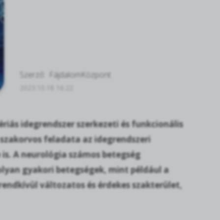
Szerző:
FájdalomKözpont
2023.10.18 16:22
riás idegrendszer szerkezeti és funkcionális
szakorvos feladata az idegrendszeri
e is. A neurológia számos betegség
olyan gyakori betegségek, mint például a
 rendkívül változatos és érdekes szakterület,