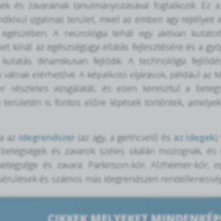
nek és zavarainak tanulmányozásával foglalkozik. Ez
dkívül izgalmas terület, mivel az emberi agy rejtélye
 egészében. A neurológia tehát egy aktívan kutato
et kínál az egészségügyi ellátás fejlesztésére és a gyó
 kutatás dinamikusan fejlődik. A technológia fejlődé
 válnak elérhetővé. A képalkotó eljárások, például az MR
er részletes vizsgálatát, és ezen keresztül a betegs
 területén is fontos előre lépések történtek, amelye
ia az
idegrendszer
(az agy, a gerincvelő és
az idegek
)
i betegségek és zavarok széles skálán mozognak, és 
etegsége és zavara: Parkinson-kór, Alzheimer-kór, epi
 sérülések és számos más idegrendszeri rendellenesség
CIKKEK MELYEKET MINDENKÉP