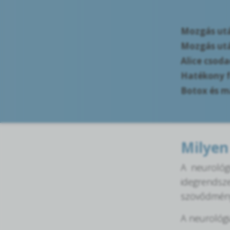
Mozgás után
Mozgás után
Alice csoda
Hatékony f
Botox és m
Milyen
A neurológ
idegrends
szövődmény
A neurológi