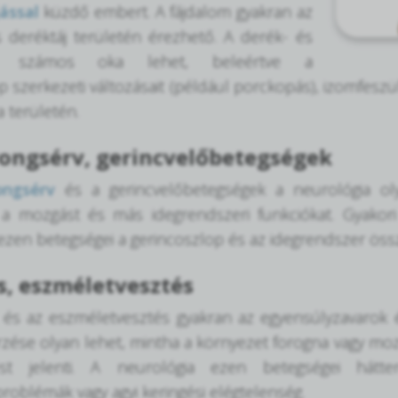
ással
küzdő embert. A fájdalom gyakran az
s deréktáj területén érezhető. A derék- és
nak számos oka lehet, beleértve a
p szerkezeti változásait (például porckopás), izomfeszü
a területén.
ongsérv, gerincvelőbetegségek
ongsérv
és a gerincvelőbetegségek a neurológia oly
, a mozgást és más idegrendszeri funkciókat. Gyakori
ezen betegségei a gerincoszlop és az idegrendszer ös
s, eszméletvesztés
és az eszméletvesztés gyakran az egyensúlyzavarok és
zése olyan lehet, mintha a környezet forogna vagy mo
ést jelenti. A neurológia ezen betegségei hátte
oblémák vagy agyi keringési elégtelenség.