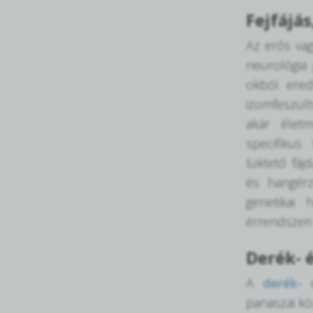
Fejfájá
Az erős va
neurológia 
okból ered
izomfeszült
akár élet
specifikus 
lüktető fáj
és hangérz
genetikai 
érrendszeri
Derék- 
A
derék-
é
panaszai kö