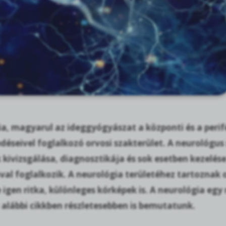
a, magyarul az ideggyógyászat a központi és a perifé
éseivel foglalkozó orvosi szakterület. A neurológus 
kivizsgálása, diagnosztikája és sok esetben kezelés
al foglalkozik. A neurológia területéhez tartoznak 
e igen ritka, különleges kórképek is. A neurológia egy
 alábbi cikkben részletesebben is bemutatunk.