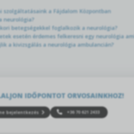
i szolgáltatásaink a Fájdalom Központban
 a neurológia?
kori betegségekkel foglalkozik a neurológia?
etek esetén érdemes felkeresni egy neurológia am
lik a kivizsgálás a neurológia ambulancián?
LALJON IDŐPONTOT ORVOSAINKHOZ!
+36 70 621 2433
ne bejelentkezés