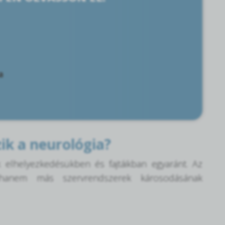
a
ik a neurológia?
 elhelyezkedésükben és fajtáikban egyaránt. Az
 hanem más szervrendszerek károsodásának