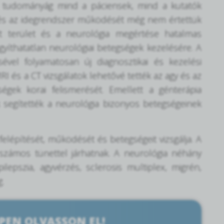
 a tudományág mind a páciensek, mind a kutatók
it és az idegrendszer működését még nem értettük
tt terület és a neurológia megértése hatalmas
gyíthatatlan neurológiai betegségek kezelésére. A
sével folyamatosan új diagnosztikai és kezelési
I és a CT vizsgálatok lehetővé tették az agy és az
égek korai felismerését. Emellett a génterápia
k segítették a neurológia bizonyos betegségeinek
 felépítését, működését és betegségeit vizsgálja. A
számos tünettel járhatnak. A neurológia néhány
lepszia, agyvérzés, sclerosis multiplex, migrén,
.
PEN OLVASSON EL!