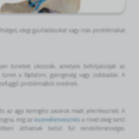
ltséget, idegi gyulladásokat vagy más problémákat
an tüneteit okozzák, amelyek befolyásolják az
 tünet a fájdalom, gyengeség vagy zsibbadás. A
szefüggő problémáiból erednek.
 az agyi keringési zavarok miatt jelentkeznek. A
zogna, míg az
eszméletvesztés
a rövid ideig tartó
rében állhatnak belső fül rendellenességei,