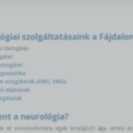
ógiai szolgáltatásaink a Fájdal
i kivizsgálás
gálat
 vizsgálat
agnosztika
m vizsgálatok (ENG, EMG)
ó eljárások
sgálatok
ent a neurológia?
ia az orvostudomány egyik lenyűgöző ága, amely a