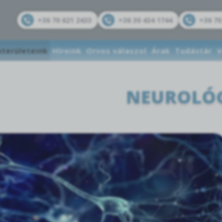
+36 70 621 2433
+36 30 434 1744
+36 70
kterületeink
Híreink
Orvos válaszol
Árak
Tudástár
V
NEUROLÓ