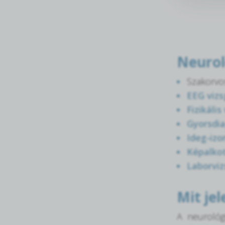
Neurol
Szakorvos
EEG vizs
Fizikális
Gyorsdi
Ideg-izo
Képalkot
Laborviz
Mit jel
A neurológ