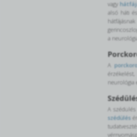
vagy
hátfáj
alsó háti é
hátfájás
gerincoszlo
a neurológi
Porckor
A
porckor
érzékelést
neurológia 
Szédülé
A szédülés 
szédülés
ér
tudatveszt
vérnyomáspr