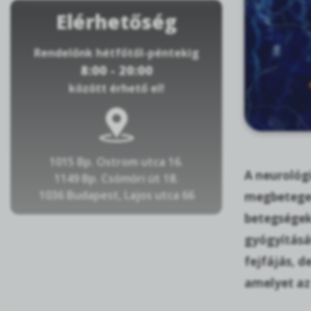
Elérhetőség
Rendelőnk hétfőtől-péntekig
8:00 - 20:00
között érhető el!
1015 Bp. Ostrom utca 16.
A neurológi
1149 Bp. Csömöri út 18.
1036 Budapest, Lajos utca 66
megbeteged
betegségek 
gyógyításáv
fejfájás, d
amelyet az