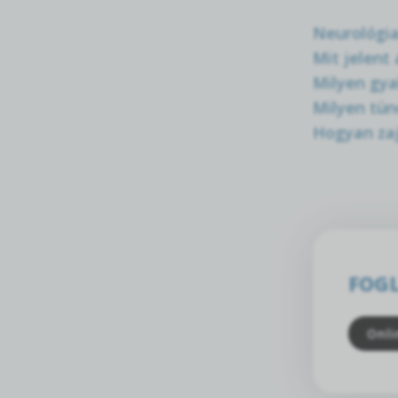
Neurológia
Mit jelent
Milyen gya
Milyen tün
Hogyan zaj
FOG
Onli