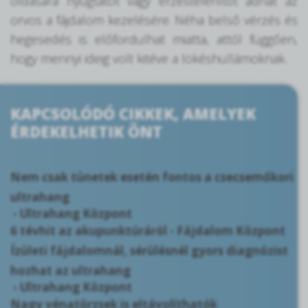
oldására nyugtatót vagy érzéstelenítőt adhat az
orvos a fájdalom kezelésére. Néha belső vérzés és
hegesedés is előfordulhat miatta, attól függően,
hogy mennyi ideig volt kitéve a lökéshullámoknak.
KAPCSOLÓDÓ CIKKEK, AMELYEK
ÉRDEKELHETIK ÖNT
Nem csak tünetek esetén fontos a csecsemőkori
ultrahang
- Ultrahang Központ
6 tévhit az akupunktúráról
- Fájdalom Központ
Ízületi fájdalomnál, sérülésnél gyors diagnózist
hozhat az ultrahang
- Ultrahang Központ
Nagy vénatörzsek is eltávolíthatók