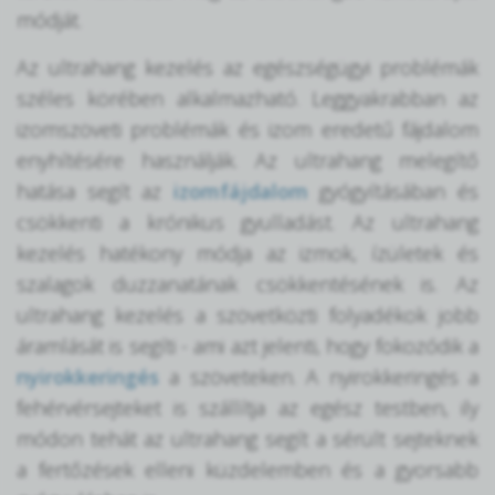
módját.
Az ultrahang kezelés az egészségügyi problémák
széles körében alkalmazható. Leggyakrabban az
izomszöveti problémák és izom eredetű fájdalom
enyhítésére használják. Az ultrahang melegítő
hatása segít az
izomfájdalom
gyógyításában és
csökkenti a krónikus gyulladást. Az ultrahang
kezelés hatékony módja az izmok, ízületek és
szalagok duzzanatának csökkentésének is. Az
ultrahang kezelés a szövetközti folyadékok jobb
áramlását is segíti - ami azt jelenti, hogy fokozódik a
nyirokkeringés
a szöveteken. A nyirokkeringés a
fehérvérsejteket is szállítja az egész testben, ily
módon tehát az ultrahang segít a sérült sejteknek
a fertőzések elleni küzdelemben és a gyorsabb