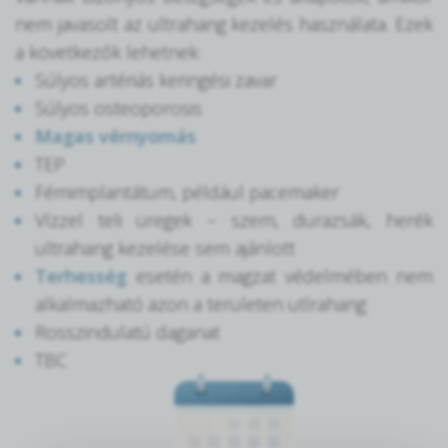
nem javasolt az ultrahang kezelés használata. Ezek
a következők lehetnek:
Súlyos artériás keringési zavar
Súlyos osteoporosis
Magas vérnyomás
TEP
Fémimplantátum, például pacemaker
Vízzel teli üregek – szem, durazsák, herék
ultrahang kezelése sem ajánlott
Terhesség
esetén a magzat védelmében nem
alkalmazható azon a területen utlrahang
Rosszindulatú daganat
TBC