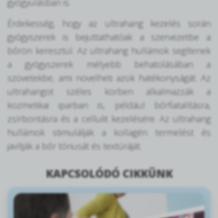
gyógyulásban is.
Érdekesség, hogy az ultrahang kezelés során
gyógyszerek is bejuttathatóak a szervezetbe a
bőrön keresztül. Az ultrahang hullámok segítenek
a gyógyszerek mélyebb behatolásában a
szövetekbe, ami növelheti azok hatékonyságát. Az
ultrahangot széles körben alkalmazzák a
kozmetikai iparban is, például bőrfiatalításra,
zsírbontásra és a cellulit kezelésére. Az ultrahang
hullámok stimulálják a kollagén termelést és
javítják a bőr tónusát és textúráját.
KAPCSOLÓDÓ CIKKÜNK