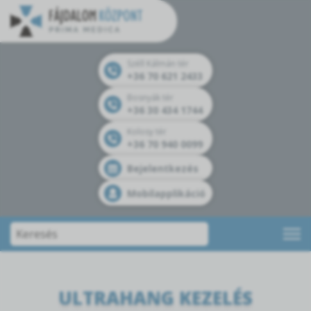
Széll Kálmán tér
+36 70 621 2433
Bosnyák tér
+36 30 434 1744
Kolosy tér
+36 70 940 0099
Bejelentkezés
Mobilapplikáció
ULTRAHANG KEZELÉS