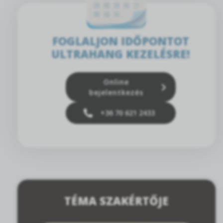
FOGLALJON IDŐPONTOT
ULTRAHANG KEZELÉSRE!
Online
bejelentkezés
+36 70 621 2433
TÉMA SZAKÉRTŐJE