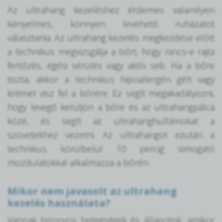
Az ultrahang kezeléshez érdemes valamilyen
kényelmes, könnyen levehető ruházatot
választania. Az ultrahang kezelés megkezdése előtt
a technikus megvizsgálja a bőrt, hogy nincs-e rajta
fertőzés, égési sérülés vagy aktív seb. Ha a bőre
tiszta, akkor a technikus hipoallergén gélt vagy
krémet visz fel a bőrére. Ez segít megakadályozni,
hogy levegő kerüljön a bőre és az ultrahangpálca
közé, és segít az ultrahanghullámokat a
szövetekhez vezetni. Az ultrahangot ezután a
technikus körülbelül 10 percig simogató
mozdulatokkal alkalmazza a bőrén.
Mikor nem javasolt az ultrahang
kezelés használata?
Vannak bizonyos betegségek és állapotok, amikor