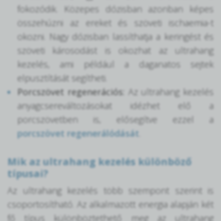
fokozódik. Közepes dózisban azonban képes
összehúzni az ereket és szöveti ischaemia-t
okozni. Nagy dózisban lassíthatja a keringést és
szöveti károsodást is okozhat az ultrahang
kezelés, ami például a daganatos sejtek
elpusztítását segítheti.
Porcszövet regenerációs:
Az ultrahang kezelés
anyagcsereváltozásokat idézhet elő a
porcszövetben is, elősegítve ezzel a
porcszövet regenerálódását
.
Mik az ultrahang kezelés különböző
típusai?
Az ultrahang kezelés több szempont szerint is
csoportosítható. Az alkalmazott energia alapján két
fő típus különböztethető meg az ultrahang