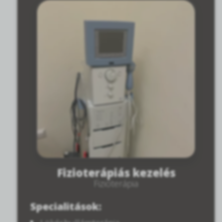
Fizioterápiás kezelés
Fizioterápia
Specialitások: