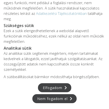
egyes funkciói, mint például a foglalási rendszer, nem
működnek megfelelően. A sütik használatával kapcsolatos
részletes leírást az
Adatkezelési Tájékoztatónkban
találhatja
meg.
Szükséges sütik
jó
Alvás
IMMUN
Ezek a sütik elengedhetetlenek a weboldal alapvető
KÖZPONT
Központ
funkcióinak működéséhez, ezek nélkül az oldal nem működik
megfelelően.
Analitikai sütik
Az analitikai sütik segítenek megérteni, milyen tartalmakat
S
POR
T
O
R
V
OS
I
kedvelnek a látogatók, ezzel javíthatjuk szolgáltatásainkat. Az
KÖ
ZPON
T
összegyűjtött adatok nem kapcsolhatók össze konkrét
személyekkel.
A sütibeállításokat bármikor módosíthatja böngészőjében.
Elfogadom
Nem fogadom el