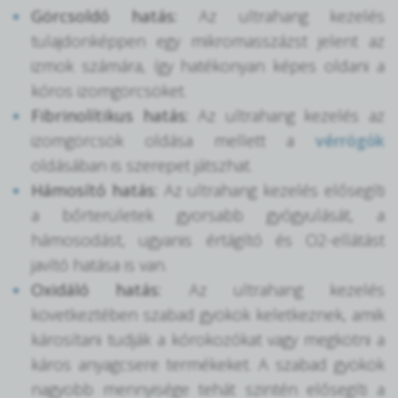
Görcsoldó hatás:
Az ultrahang kezelés
tulajdonképpen egy mikromasszázst jelent az
izmok számára, így hatékonyan képes oldani a
kóros izomgörcsöket.
Fibrinolítikus hatás:
Az ultrahang kezelés az
izomgörcsök oldása mellett a
vérrögök
oldásában is szerepet játszhat.
Hámosító hatás:
Az ultrahang kezelés elősegíti
a bőrterületek gyorsabb gyógyulását, a
hámosodást, ugyanis értágító és O2-ellátást
javító hatása is van.
Oxidáló hatás:
Az ultrahang kezelés
következtében szabad gyökök keletkeznek, amik
károsítani tudják a kórokozókat vagy megkötni a
káros anyagcsere termékeket. A szabad gyökök
nagyobb mennyisége tehát szintén elősegíti a