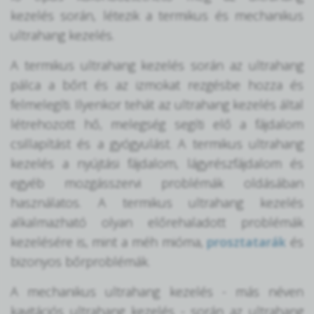
kezelés során, létezik a termikus és mechanikus
ultrahang kezelés.
A termikus ultrahang kezelés során az ultrahang
pálca a bőrt és az izmokat rezgésbe hozza és
felmelegíti. Ilyenkor tehát az ultrahang kezelés által
létrehozott hő, melegség segíti elő a fájdalom
csillapítást és a gyógyulást. A termikus ultrahang
kezelés a nyújtási fájdalom, lágyrészfájdalom és
egyéb mozgásszervi problémák oldásában
használatos. A termikus ultrahang kezelés
alkalmazható olyan előrehaladott problémák
kezelésére is, mint a méh mióma,
prosztatarák
és
bizonyos bőrproblémák.
A mechanikus ultrahang kezelés - más néven
kavitációs ultrahang kezelés - során az ultrahang