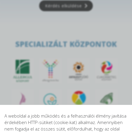
Kérdés elküldése
SPECIALIZÁLT KÖZPONTOK
A weboldal a jobb működés és a felhasználói élmény javítása
érdekében HTTP-sütiket (cookie-kat) alkalmaz. Amennyiben
nem fogadja el az összes sütit, előfordulhat, hogy az oldal