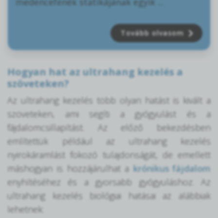
medencefenék statikájának egyik ...
Tovább olvasom
Hogyan hat az ultrahang kezelés a
szöveteken?
Az ultrahang kezelés több olyan hatást is kivált a
szöveteken, ami segíti a gyógyulást és a
fájdalomcsillapítást. Az előző bekezdésben
említettük például az ultrahang kezelés
nyirokáramlást fokozó tulajdonságát, de emellett
máshogyan is hozzájárulhat a
krónikus fájdalom
enyhítéséhez és a gyorsabb gyógyuláshoz. Az
ultrahang kezelés biológiai hatásai az alábbiak
lehetnek: