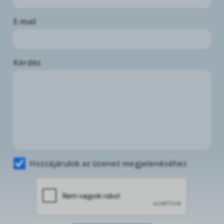
E-mail
Kérdés
Hozzájárulok az üzenet megjelenéséhez