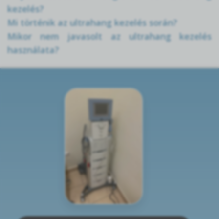
kezelés?
Mi történik az ultrahang kezelés során?
Mikor nem javasolt az ultrahang kezelés
használata?