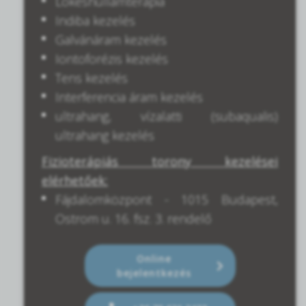
Lökéshullámterápia
Indiba kezelés
Galvánáram kezelés
Iontoforézis kezelés
Tens kezelés
Interferencia áram kezelés
ultrahang, vízalatti (subaqualis)
ultrahang kezelés
Fizioterápiás torony kezelései
elérhetőek:
Fájdalomközpont - 1015 Budapest,
Ostrom u. 16. fsz. 3. rendelő
Online
bejelentkezés