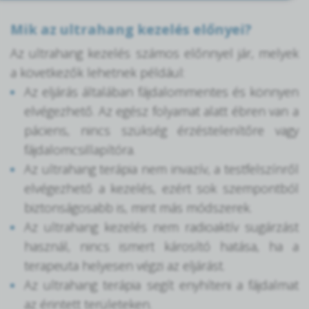
Mik az ultrahang kezelés előnyei?
Az ultrahang kezelés számos előnnyel jár, melyek
a következők lehetnek például:
Az eljárás általában fájdalommentes és könnyen
elvégezhető. Az egész folyamat alatt ébren van a
páciens, nincs szükség érzéstelenítőre vagy
fájdalomcsillapítóra.
Az ultrahang terápia nem invazív, a testfelszínről
elvégezhető a kezelés, ezért sok szempontból
biztonságosabb is, mint más módszerek.
Az ultrahang kezelés nem radioaktív sugárzást
használ, nincs ismert károsító hatása, ha a
terapeuta helyesen végzi az eljárást.
Az ultrahang terápia segít enyhíteni a fájdalmat
az érintett területeken.