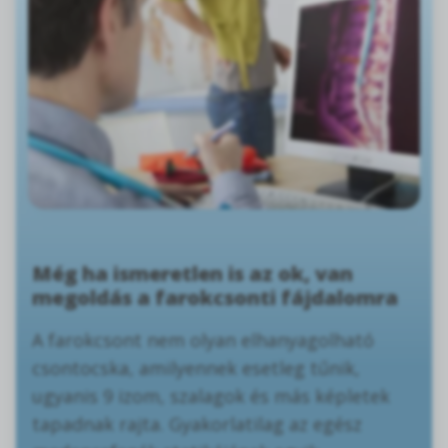
Még ha ismeretlen is az ok, van
megoldás a farokcsonti fájdalomra
A farokcsont nem olyan elhanyagolható
csontocska, amilyennek esetleg tűnik,
ugyanis 9 izom, szalagok és más képletek
tapadnak rajta. Gyakorlatilag az egész