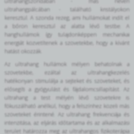
ultrahangszondában - más néven
ultrahangpálcában - található kristályokon
keresztül. A szonda rezeg, ami hullámokat indít el
a bőrön keresztül az alatta lévő testbe. A
hanghullámok így tulajdonképpen mechanikai
energiát közvetítenek a szövetekbe, hogy a kívánt
hatást okozzák.
Az ultrahang hullámok mélyen behatolnak a
szövetekbe, ezáltal az ultrahangkezelés
hatékonyan stimulálja a sejteket és szöveteket, és
elősegíti a gyógyulást és fájdalomcsillapítást. Az
ultrahang a test mélyén lévő szövetekre is
fókuszálható anélkül, hogy a felszínhez közeli más
szöveteket érintené. Az ultrahang frekvenciája és
intenzitása, az eljárás időtartama és az alkalmazási
terület határozza meg az ultrahangos fizikoterápia