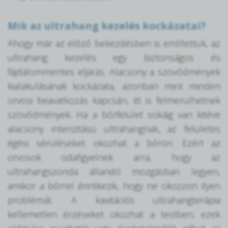
Mik az ultrahang kezelés kockázatai?
Ahogy már az előző bekezdésben is említettük, az
ultrahang kezelés egy biztonságos és
fájdalommentes eljárás. Alacsony a szövődmények
kialakulásának kockázata, azonban mint minden
orvosi beavatkozás kapcsán, itt is felmerülhetnek
szövődmények. Ha a bőrfelület sokáig van kitéve
alacsony intenzitású ultrahangnak, az felületes
égési sérüléseket okozhat a bőrön. Ezért az
orvosok odafigyelnek arra, hogy az
ultrahangszonda állandó mozgásban legyen,
amikor a bőrrel érintkezik, hogy ne okozzon ilyen
problémát. A kavitációs ultrahangterápia
kellemetlen érzéseket okozhat a testben, ezek