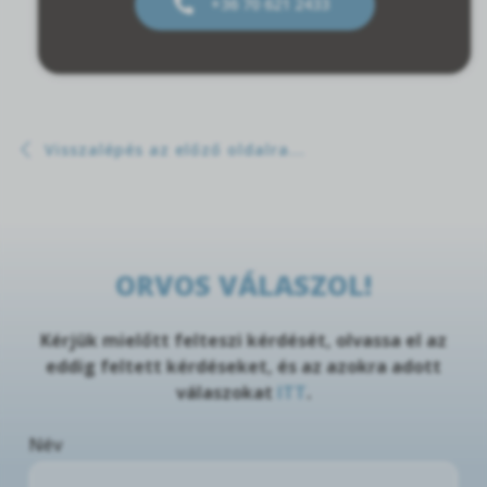
+36 70 621 2433
Visszalépés az előző oldalra...
ORVOS VÁLASZOL!
Kérjük mielőtt felteszi kérdését, olvassa el az
eddig feltett kérdéseket, és az azokra adott
válaszokat
ITT
.
Név