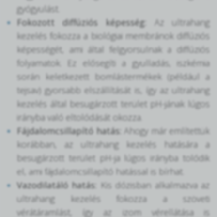
gyógyulást.
Fokozott diffúziós képesség:
Az ultrahang
kezelés fokozza a biológiai membránok diffúziós
képességét, ami által felgyorsulnak a diffúziós
folyamatok. Ez elősegíti a gyulladás, iszkémia
során keletkezett bomlástermékek (például a
tejsav) gyorsabb elszállítását is, így az ultrahang
kezelés által besugárzott terület pH-jának lúgos
irányba való eltolódását okozza.
Fájdalomcsillapító hatás:
Ahogy már említettük
korábban, az ultrahang kezelés hatására a
besugárzott terület pH-ja lúgos irányba tolódik
el, ami fájdalomcsillapító hatással is bírhat.
Vazodilatáló hatás:
Kis dózisban alkalmazva az
ultrahang kezelés fokozza a szöveti
vérátáramlást, így az izom vérellátása is