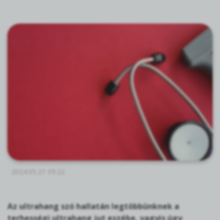
2024.05.21 09:22
Az ultrahang szó hallatán legtöbbünknek a
terhességi ultrahang jut eszébe, vagyis úgy