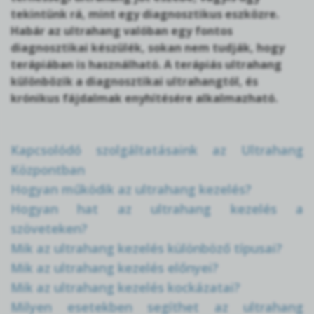
tekintünk rá, mint egy diagnosztikus eszközre.
Habár az ultrahang valóban egy fontos
diagnosztikai készülék, sokan nem tudják, hogy
terápiában is használható. A terápiás ultrahang
különbözik a diagnosztikai ultrahangtól, és
krónikus fájdalmak enyhítésére alkalmazható.
Kapcsolódó szolgáltatásaink az Ultrahang
Központban
Hogyan működik az ultrahang kezelés?
Hogyan hat az ultrahang kezelés a
szöveteken?
Mik az ultrahang kezelés különböző típusai?
Mik az ultrahang kezelés előnyei?
Mik az ultrahang kezelés kockázatai?
Milyen esetekben segíthet az ultrahang