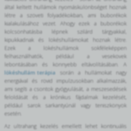
által keltett hullámok nyomáskülönbséget hoznak
létre a szöveti folyadékokban, ami buborékok
kialakulásához vezet. Ahogy ezek a buborékok
kölcsönhatásba lépnek szilárd tárgyakkal,
kipukkadnak és lökéshullámokat hoznak létre.
Ezek a lökéshullámok sokféleképpen
felhasználhatók, például a vesekövek
lebontásában és könnyebb eltávolításában. A
lökéshullám terápia
során a hullámokat nagy
energiával és rövid impulzusokban alkalmazzák,
ami segíti a csontok gyógyulását, a meszesedések
feloldását és a krónikus fájdalmak kezelését,
például sarok sarkantyúnál vagy teniszkönyök
esetén.
Az ultrahang kezelés emellett lehet kontinuális