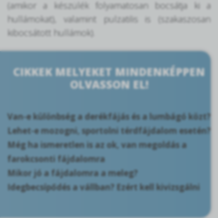
(amikor a készülék folyamatosan bocsátja ki a
hullámokat), valamint pulzatilis is (szakaszosan
kibocsátott hullámok).
CIKKEK MELYEKET MINDENKÉPPEN
OLVASSON EL!
Van-e különbség a derékfájás és a lumbágó közt?
Lehet-e mozogni, sportolni térdfájdalom esetén?
Még ha ismeretlen is az ok, van megoldás a
farokcsonti fájdalomra
Mikor jó a fájdalomra a meleg?
Idegbecsípődés a vállban? Ezért kell kivizsgálni