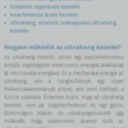
Szelektív ingeráram kezelés
Interferencia áram kezelés
Ultrahang, vízalatti (subaqualis) ultrahang
kezelés
Hogyan működik az ultrahang kezelés?
Az ultrahang kezelés során egy piezoelektromos
kristály segítségével elektromos energiát alakítanak
át mechanikai energiává. Ez a mechanikai energia az
ultrahang, ami a hanghullámok egy olyan
frekvenciatartományát jelenti, ami nem hallható a
fülünk számára. Érdemes tudni, hogy az ultrahang
kezelés nem jár sugárterheléssel és egy gyors,
biztonságos eljárás. Az ultrahangkészülék úgy
működik, hogy elektromos áramot küld az