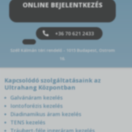
ONLINE BEJELENTKEZÉS
Fizioterápiás kezelés
+36 70 621 2433
Széll Kálmán téri rendelő - 1015 Budapest, Ostrom
16.
Kapcsolódó szolgáltatásaink az
Ultrahang Központban
Galvánáram kezelés
Iontoforézis kezelés
Diadinamikus áram kezelés
TENS kezelés
Träubert-féle ingeráram kezelés