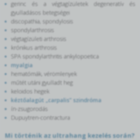
gerinc és a végtagízületek degeneratív és
gyulladásos betegségei
discopathia, spondylosis
spondylarthrosis
végtagízületi arthrosis
krónikus arthrosis
SPA spondylarthritis ankylopoetica
myalgia
hematómák, vérömlenyek
műtét utáni gyulladt heg
keloidos hegek
kéztőalagút „carpalis” szindróma
ín-zsugorodás
Dupuytren-contractura
Mi történik az ultrahang kezelés során?