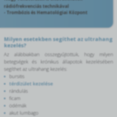
rádiófrekvenciás technikával
- Trombózis és Hematológiai Központ
Milyen esetekben segíthet az ultrahang
kezelés?
Az alábbiakban összegyűjtöttük, hogy milyen
betegségek és krónikus állapotok kezelésében
segíthet az ultrahang kezelés:
bursitis
térdízület kezelése
rándulás
ficam
ödémák
akut lumbago