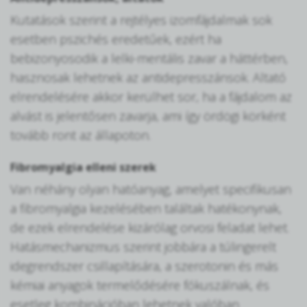
Kutatások szerint a rejtélyes izomfájdalmak sok
esetben pszichés eredetűek, ezért ha
bebizonyosodik a lelki-mentális zavar a háttérben,
hasznosak lehetnek az antidepresszánsok. Altató
elrendelésére akkor kerülhet sor, ha a fájdalom az
alvást is jelentősen zavarja, ami így ördögi körként
tovább ront az állapoton.
Fibromyalgia elleni szerek
Van néhány olyan hatóanyag, amelyet specifikusan
a fibromyalgia kezelésében találtak hatékonynak,
de ezek elrendelése kizárólag orvosi feladat lehet.
Hatásmechanizmus szerint jobbára a túlingerelt
idegrendszer csillapítására, a szerotonin és más
kémiai anyagok termelődésére fókuszálnak, és
esetleg kombinációban lehetnek valóban