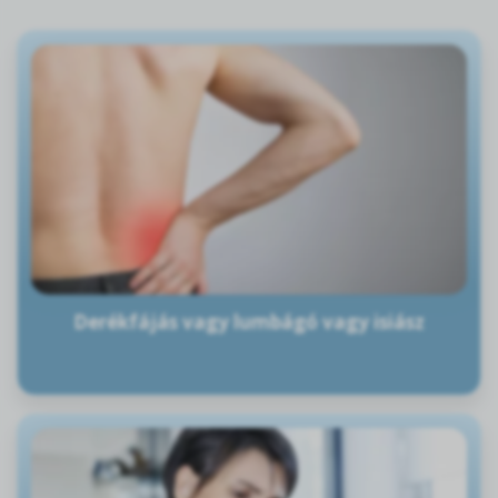
Derékfájás vagy lumbágó vagy isiász