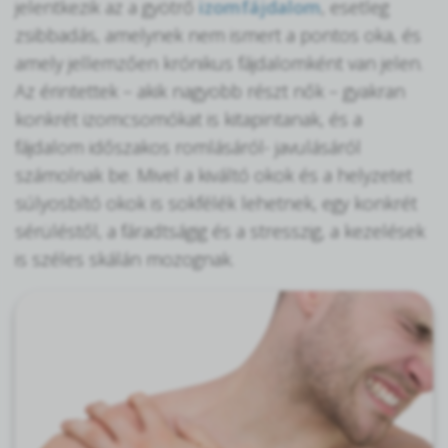
jelentkezik az a gyötrő
izomfájdalom
, esetleg
zsibbadás, amelynek nem ismert a pontos oka, és
amely jellemzően krónikus fájdalomként van jelen.
Az érintettek – akik nagyobb részt nők – gyakran
konkrét izomcsomókat is kitapintanak, és a
fájdalom időszakos romlásáról- javulásáról
számolnak be. Mivel a kiváltó okok és a helyzetet
súlyosbító okok is sokfélék lehetnek, egy konkrét
sérüléstől, a fáradtságig és a stresszig, a kezelések
is széles skálán mozognak.