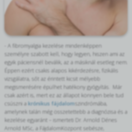
- A fibromyalgia kezelése mindenképpen
személyre szabott kell, hogy legyen, hiszen ami az
egyik páciensnél beválik, az a másiknál esetleg nem.
Éppen ezért csakis alapos kikérdezésre, fizikális
vizsgálatra, sőt az érintett kicsit mélyebb
megismerésére épülhet hatékony gyógyítás. Már
csak azért is, mert ez az állapot könnyen bele tud
csúszni a
krónikus fájdalom
szindrómába,
amelynek talán még összetettebb a diagnózisa és a
kezelése egyaránt – ismerteti Dr. Arnold Dénes
Arnold MSc, a FájdalomKözpont sebésze,