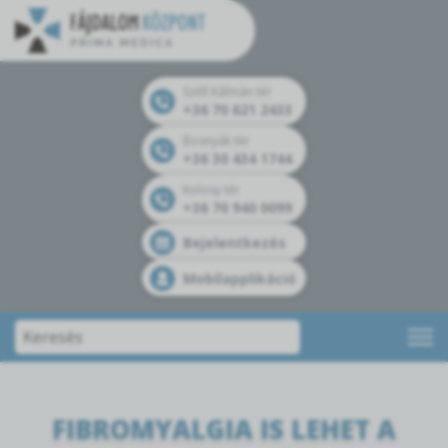
Széll Kálmán tér
+36 70 621 2433
Bosnyák tér
+36 30 434 1744
Kolosy tér
+36 70 940 0099
Bejelentkezés
Mobilapplikáció
FIBROMYALGIA IS LEHET A