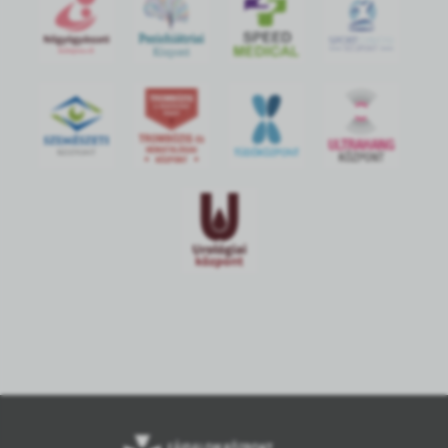
S
POR
T
O
R
V
OS
I
KÖ
ZPON
T