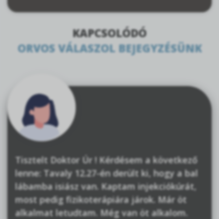
KAPCSOLÓDÓ
ORVOS VÁLASZOL BEJEGYZÉSÜNK
Tisztelt Doktor Úr ! Kérdésem a következő
lenne: Tavaly 12.27-én derült ki, hogy a bal
lábamba isiász van. Kaptam injekciókúrát,
most pedig fizikoterápiára járok. Már öt
alkalmat letudtam. Még van öt alkalom.