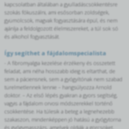
kapcsolatban általában a gyulladáscsökkentésre
szokás fókuszálni, ami esősorban zöldségek,
gyümölcsök, magvak fogyasztására épül, és nem
ajánlja a feldolgozott élelmiszereket, a túl sok só
és alkohol fogyasztását.
Így segíthet a fájdalomspecialista
- A fibromyalgia kezelése érzékeny és összetett
feladat, ami néha hosszabb ideig is eltarthat, de
sem a páciensnek, sem a gyógyítónak nem szabad
türelmetlennek lennie – hangsúlyozza Arnold
doktor. – Az első lépés gyakran a gyors segítség,
vagyis a fájdalom orvosi módszerekkel történő
csökkentése. Ha túlesik a beteg a legnehezebb
szakaszon, mindenképpen jó hatású a gyógytorna
és gyógymasszázs, amelyek oldják a görcsöket,