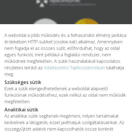
A weboldal a jobb működés és a felhasználói élmény javítása
érdekében HTTP-sütiket (cookie-kat) alkalmaz. Amennyiben
nem fogadja el az összes sütit, előfordulhat, hogy az oldal
egyes funkciói, mint például a foglalási rendszer, nem
működnek megfelelően. A sütik használatával kapcsolatos
részletes leírást az
Adatkezelési Tájékoztatónkban
találhatja
meg.
Szükséges sütik
Ezek a sütik elengedhetetlenek a weboldal alapvető
Adatkezelési tájékoztató
funkcióinak működéséhez, ezek nélkül az oldal nem működik
Adatvédelmi tájékoztató
megfelelően.
ÁSZF
Analitikai sütik
Impresszum
Az analitikai sütik segítenek megérteni, milyen tartalmakat
kedvelnek a látogatók, ezzel javíthatjuk szolgáltatásainkat. Az
Karrier
összegyűjtött adatok nem kapcsolhatók össze konkrét