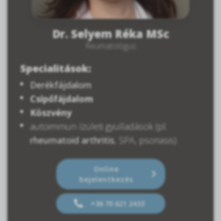
Dr. Selyem Réka MSc
Reumatológus
Specialitások:
Derékfájdalom
Csípőfájdalom
Köszvény
autoimmun ízületi gyulladások (pl.
rheumatoid arthritis
, SPA, psoriasis)
Online
bejelentkezés
+36 70 621 2433