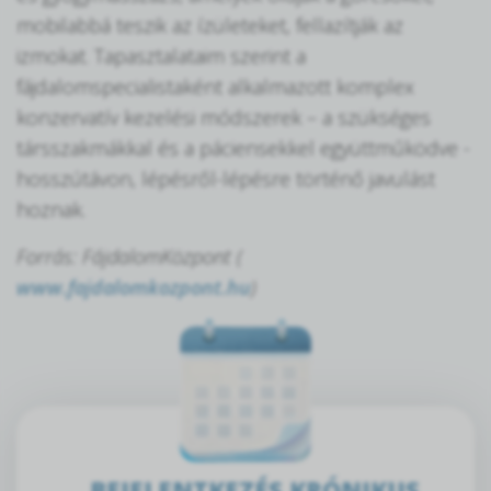
mobilabbá teszik az ízületeket, fellazítják az
izmokat. Tapasztalataim szerint a
fájdalomspecialistaként alkalmazott komplex
konzervatív kezelési módszerek – a szükséges
társszakmákkal és a páciensekkel együttműködve -
hosszútávon, lépésről-lépésre történő javulást
hoznak.
Forrás: FájdalomKözpont (
www.fajdalomkozpont.hu
)
BEJELENTKEZÉS KRÓNIKUS