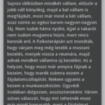
Sajnos időközben mindkét vállam, először a
jobb váll könyökig, majd a bal vállam is
megfájdult, most már mind a két vállam,
azaz szinte az egész karom nagyon-nagyon
fáj. Nem tudok hátra nyúlni, éjjel a takarót
nem tudom magamra húzni, mert nincs
bennük erő. A fizikoterápián azt mondták,
hogy várjam meg még letelik a mostani
kezelés, menjek vissza a reumára, majd
adnak mindkét vállamra új kezelést. Az a
helyzet, hogy most már annyira fájnak a
kezeim, hogy marék számra eszem a
fájdalomcsillapítót. Nekem ugyanis a
kezem a munkaeszközöm. Ügyvédi
Irodában dolgozom, asszisztensként. Várom
szíves válaszát, hogy mit tehetnék most
már minél hamarabb, mert a fájdalmat