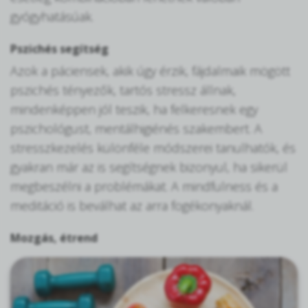
gyógyhatásúak.
Pszichés segítség
Azok a páciensek, akik úgy érzik, fájdalmaik mögött
pszichés tényezők, tartós stressz állnak,
mindenképpen jól teszik, ha felkeresnek egy
pszichológust, mentálhigiénés szakembert. A
stresszkezelés különféle módszerei tanulhatók, és
gyakran már az is segítségnek bizonyul, ha sikerül
megbeszélni a problémákat. A mindfulness és a
meditáció is beválhat az arra fogékonyaknál.
Mozgás, étrend