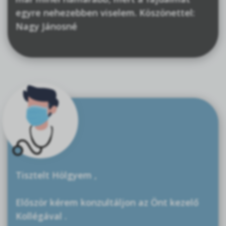
egyre nehezebben viselem. Köszönettel:
Nagy Jánosné
Tisztelt Hölgyem ,
Először kérem konzultáljon az Önt kezelő
Kollégával .