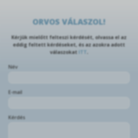
ORVOS VÁLASZOL!
Kérjük mielőtt felteszi kérdését, olvassa el az
eddig feltett kérdéseket, és az azokra adott
válaszokat
ITT
.
Név
E-mail
Kérdés