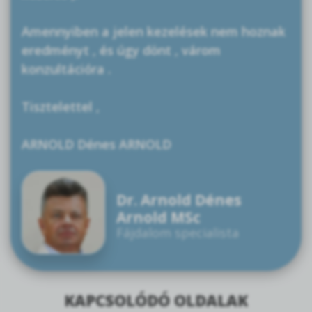
Amennyiben a jelen kezelések nem hoznak
eredményt , és úgy dönt , várom
konzultációra .
Tisztelettel ,
ARNOLD Dénes ARNOLD
Dr. Arnold Dénes
Arnold MSc
Fájdalom specialista
KAPCSOLÓDÓ OLDALAK