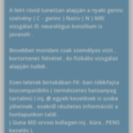
A leírt rövid tunettan alapján a nyaki gerinc
szelvény ( C - gerinc ) Nativ ( N ) MRI
vizsgálat ill. neurológus konzilium is
javasolt .
Bovebbet mondani csak személyes vizit ,
kortortenet felvétel , és fizikális vizsgálat
alapján tudok .
Ezen leletek birtokában FK- ban többfajta
biocompatibilis ( természetes hatoanyag
tartalmú ) inj. @ egyeb kezelések is szoba
jöhetnek , ezekről részletes információt a
honlapunkon talál .
( Guna MD orvosi kollagen inj . kúra , PENS
kezelés ).