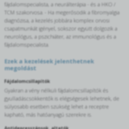
fájdalomspecialista, a neurálterápia - és a HKO /
TCM szakorvosa. - Ha megerősödik a fibromyalgia
diagnózisa, a kezelés jobbára komplex orvosi
csapatmunkát igényel, sokszor együtt dolgozik a
neurológus, a pszichiáter, az immunológus és a
fájdalomspecialista.
Ezek a kezelések jelenthetnek
megoldást
Fájdalomcsillapítók
Gyakran a vény nélküli fájdalomcsillapítók és
gyulladáscsökkentők is elégségesek lehetnek, de
súlyosabb esetben szükség lehet a receptre
kapható, más hatóanyagú szerekre is.
Antidepresszánsok, altatók