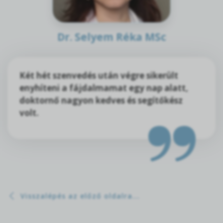
Dr. Selyem Réka MSc
Két hét szenvedés után végre sikerült
enyhíteni a fájdalmamat egy nap alatt,
doktornő nagyon kedves és segítőkész
volt.
Visszalépés az előző oldalra...