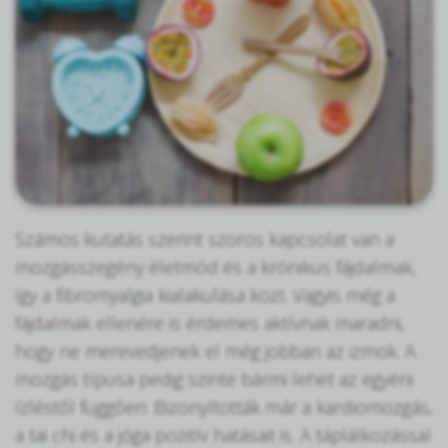
Számos kutatás szerint szoros kapcsolat van a
mozgásszegény életmód és a krónikus fájdalmak,
így a fibromyalgia kialakulása közt. Vagyis még a
fájdalmak ellenére is érdemes aktívnak maradni,
hogy ne merevedjenek el még jobban az izmok. A
mozgás típusa pedig szinte bármi lehet az egyéni
ízléstől függően. Bizonyították már a kardiomozgás,
a tai chi és a jóga pozitív hatásait is. A táplálkozással