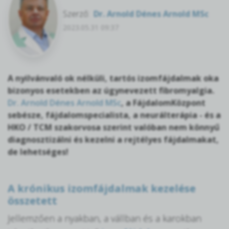
Szerző:
Dr. Arnold Dénes Arnold MSc
2023.05.31 09:37
A nyilvánvaló ok nélküli, tartós izomfájdalmak oka
bizonyos esetekben az úgynevezett fibromyalgia.
Dr. Arnold Dénes Arnold MSc
, a FájdalomKözpont
sebésze, fájdalomspecialista, a neurálterápia - és a
HKO / TCM szakorvosa szerint valóban nem könnyű
diagnosztizálni és kezelni a rejtélyes fájdalmakat,
de lehetséges!
A krónikus izomfájdalmak kezelése
összetett
Jellemzően a nyakban, a vállban és a karokban