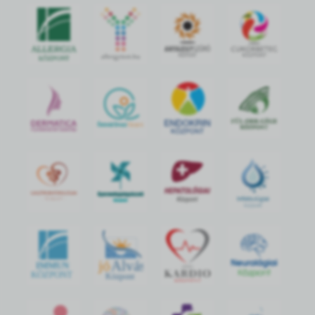
jó
Alvás
IMMUN
KÖZPONT
Központ