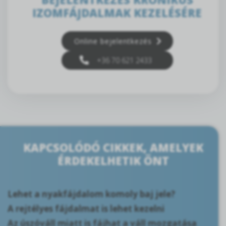
IZOMFÁJDALMAK KEZELÉSÉRE
Online bejelentkezés
+36 70 621 2433
KAPCSOLÓDÓ CIKKEK, AMELYEK
ÉRDEKELHETIK ÖNT
Lehet a nyakfájdalom komoly baj jele?
A rejtélyes fájdalmat is lehet kezelni
Az úszóváll miatt is fájhat a váll mozgatása