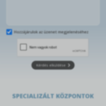
Hozzájárulok az üzenet megjelenéséhez
Kérdés elküldése
SPECIALIZÁLT KÖZPONTOK