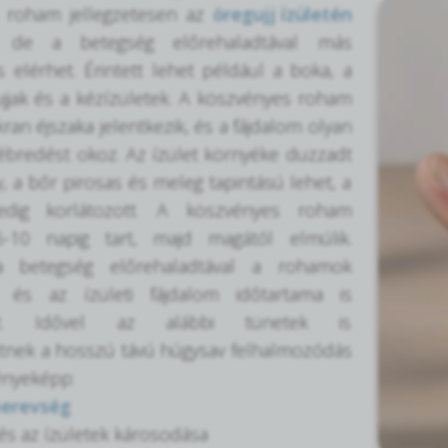
 roham jellegzetesen az
öregujj ízületén
ik, de a betegség előrehaladtával más
is elérhet. Érintett lehet például a boka, a
ujjak és a kézízületek. A köszvényes roham
ran éjszaka jelentkezik, és a fájdalom olyan
ébredést okoz. Az ízület környéke duzzadt
, a bőr pirosas és meleg tapintású lehet, a
dig korlátozott. A köszvényes roham
5-10 napig tart, majd magától elmúlik.
 betegség előrehaladtával a rohamok
a és az ízületi fájdalom időtartama is
et. Idővel az alábbi tünetek is
tnek a hosszú távú húgysav felhalmozódás
nyeképp:
merevség
és az ízületek károsodása