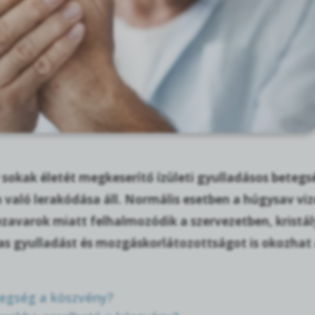
 sokak életét megkeserítő ízületi gyulladásos bete
 való lerakódása áll. Normális esetben a húgysav viz
zavarok miatt felhalmozódik a szervezetben, kristál
as gyulladást és mozgáskorlátozottságot is okozhat 
egség a köszvény?