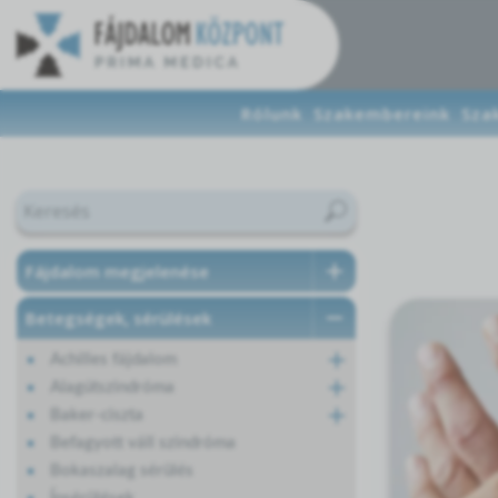
Rólunk
Szakembereink
Sza
Fájdalom megjelenése
Betegségek, sérülések
Achilles fájdalom
Alagútszindróma
Baker-ciszta
Befagyott váll szindróma
Bokaszalag sérülés