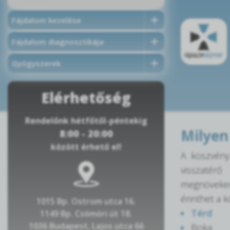
Fájdalom kezelése
Fájdalom diagnosztikája
Gyógyszerek
Elérhetőség
Rendelőnk hétfőtől-péntekig
Milyen
8:00 - 20:00
között érhető el!
A köszvény
visszatérő
megnövekedé
érinthet a 
1015 Bp. Ostrom utca 16.
Térd
1149 Bp. Csömöri út 18.
1036 Budapest, Lajos utca 66
Boka