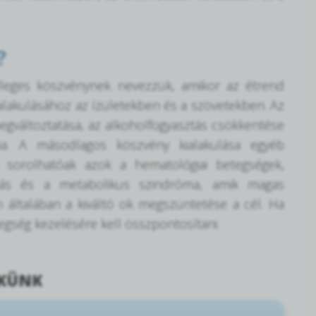
?
ődleges köszvénynek nevezzük, amikor az étrend
ialakulásához az ízületekben és a szövetekben. Az
gváltoztatása, az alkoholfogyasztás csökkentése
ia. A másodlagos köszvény kialakulása egyéb
 sorolhatóak azok a hematológiai betegségek,
más és a metabolikus szindróma, amik magas
 általában a kiváltó ok megszüntetése a cél. Ha
gség kezelésére kell összpontosítani.
KKÜNK