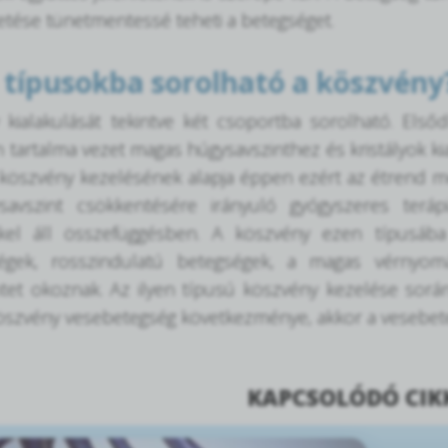
etése tünetmentessé teheti a betegséget.
 típusokba sorolható a köszvény
 kialakulását tekintve két csoportba sorolható. Els
 tartalma vezet magas húgysavszinthez és kristályok k
köszvény kezelésének alapja éppen ezért az étrend me
avszint csökkentésére irányuló gyógyszeres teráp
kel áll összefüggésben. A köszvény ezen típusába
ségek, rosszindulatú betegségek, a magas vérnyo
tet okoznak. Az ilyen típusú köszvény kezelése során
öszvény vesebetegség következménye, akkor a vesebete
KAPCSOLÓDÓ CI