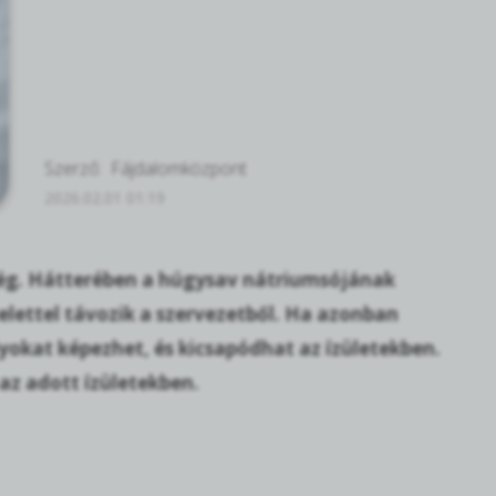
Szerző:
Fájdalomközpont
2026.02.01 01:19
gség. Hátterében a húgysav nátriumsójának
elettel távozik a szervezetből. Ha azonban
yokat képezhet, és kicsapódhat az ízületekben.
az adott ízületekben.