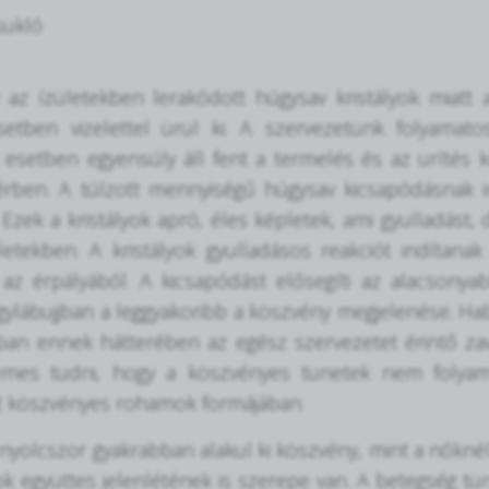
sukló
az ízületekben lerakódott húgysav kristályok miatt 
setben vizelettel ürül ki. A szervezetünk folyamato
esetben egyensúly áll fent a termelés és az ürítés 
rben. A túlzott mennyiségű húgysav kicsapódásnak in
 Ezek a kristályok apró, éles képletek, ami gyulladás
ületekben. A kristályok gyulladásos reakciót indítan
 az érpályából. A kicsapódást elősegíti az alacsony
gylábujjban a leggyakoribb a köszvény megjelenése. Ha
ban ennek hátterében az egész szervezetet érintő zav
emes tudni, hogy a köszvényes tünetek nem folya
t köszvényes rohamok formájában.
l nyolcszor gyakrabban alakul ki köszvény, mint a nőkn
rok együttes jelenlétének is szerepe van. A betegség tü