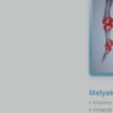
Melyek
A köszvény 
a betegség