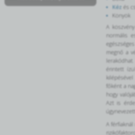
Kéz
és c
Könyök
A köszvény 
normális e
egészséges 
megnő a vé
lerakódhat.
érintett íz
kilépésével
főként a na
hogy valójá
Azt is érd
úgynevezet
A férfiakná
rizikófakto