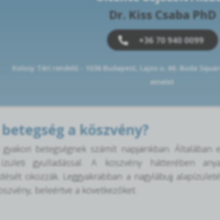
Dr. Kiss Csaba PhD
+36 70 940 0099
Kolosy Téri rendelő - 1036 Budapest, Lajos u. 66. Buda Squar
emelet
 betegség a köszvény?
 gyakori betegségnek számít napjainkban. Általában 
 ízületi gyulladással. A köszvény hátterében any
sét okozzák. Leggyakrabban a nagylábujj alapízületéb
köszvény, beleértve a következőket: