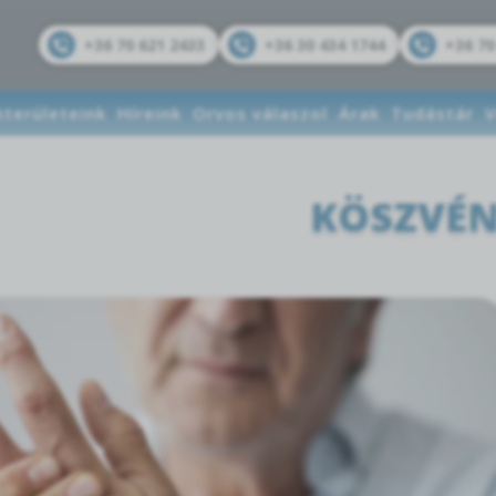
+36 70 621 2433
+36 30 434 1744
+36 70
kterületeink
Híreink
Orvos válaszol
Árak
Tudástár
V
KÖSZVÉ