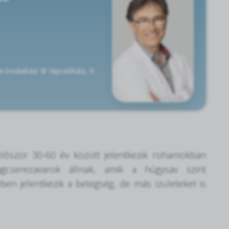
e Irodaház 'B' lépcsőház, V.
először 30-60 év között jelentkezik rohamokban
agcserezavarok állnak, amik a húgysav szint
en jelentkezik a betegség, de más ízületeket is