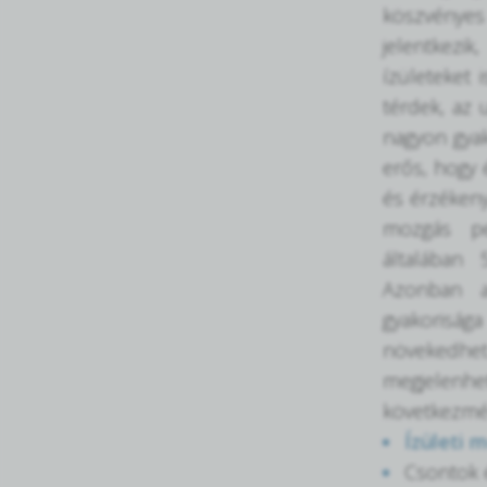
köszvényes
jelentkez
ízületeket 
térdek, az 
nagyon gyak
erős, hogy 
és érzékeny
mozgás pe
általában 
Azonban a
gyakoriság
növekedh
megjelenhe
következmé
Ízületi 
Csontok 