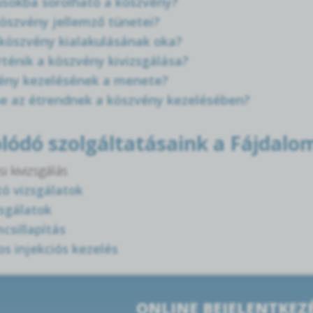
usokba sorolható a köszvény?
öszvény jellemző tünetei?
 köszvény kialakulásának oka?
ténik a köszvény kivizsgálása?
vény kezelésének a menete?
e az étrendnek a köszvény kezelésében?
lódó szolgáltatásaink a Fájdal
i kivizsgálás
ó vizsgálatok
sgálatok
csillapítás
os injekciós kezelés
ONLINE BEJELENTKEZ