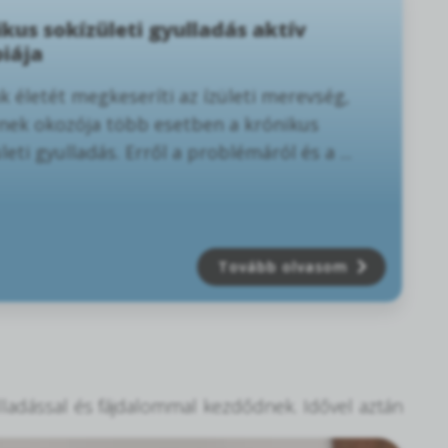
kus sokízületi gyulladás aktív
piája
 életét megkeseríti az ízületi merevség,
nek okozója több esetben a krónikus
leti gyulladás. Erről a problémáról és a ...
Tovább olvasom
ulladással és fájdalommal kezdődnek.
Idővel aztán