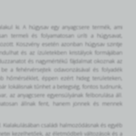
alakul ki. A húgysav egy anyagcsere termék, ami
san termeli és folyamatosan üríti a húgysavat,
között. Köszvény esetén azonban húgysav szintje
dulhat és az ízületekben kristályok formájában
t, duzzanatot és nagymértékű fájdalmat okoznak az
ak be a fehérvérsejtek odavonzásával és folyadék
abb hőmérséklet, éppen ezért hideg területeken,
bár lokálisnak tűnhet a betegség, fontos tudnunk,
ar, az anyagcsere egyensúlyának felborulása áll.
matosan állnak fent, hanem jönnek és mennek
él. Kialakulásában családi halmozódásnak és egyéb
netei kezelhetőek, az életmódbeli változások és a