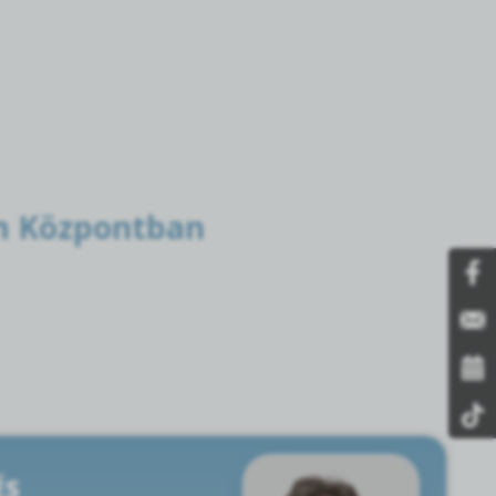
om Központban
ÉS