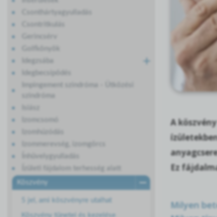
Ínsérülések
Csonthártyagyulladás
Csontritkulás
Gerincsérv
Golfkönyök
Idegzsába
Idegbecsípődés
Impingement szindróma - Ütközési
szindróma
Isiász
Izomcsomó
A köszvény
Izomhúzódás
ízületekben
Izommerevség, izomgörcs
anyagcsere
Ínhüvelygyulladás
Ez fájdalm
Ízületi fájdalom terhesség alatt
Köszvény
5 jel, ami köszvényre utalhat
Milyen bet
Köszvény tünetei és kezelése