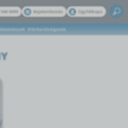
 940 0099
Bejelentkezés
Ügyfélkapu
élemények
Elérhetőségeink
NY