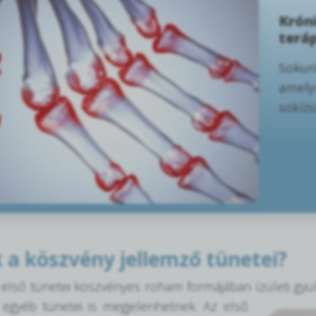
Króni
terá
Sokunk
amely
sokízü
 a köszvény jellemző tünetei?
első tünetei köszvényes roham formájában ízületi gy
 egyéb tünetei is megjelenhetnek. Az első