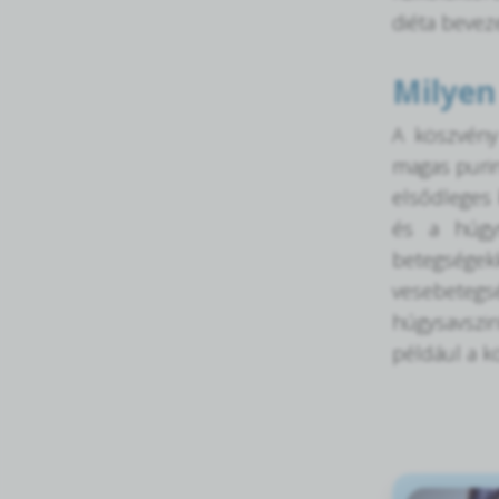
diéta bevez
Milyen
A köszvény
magas purin
elsődleges 
és a húgys
betegségek
vesebeteg
húgysavszin
például a k