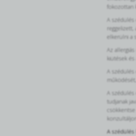
fokozottan k
A szédülés 
reggelizett
elkerülni a 
Az allergiá
kiütések és
A szédülés 
működését, 
A szédülés 
tudjanak ja
csökkentse 
konzultáljon
A szédülés 