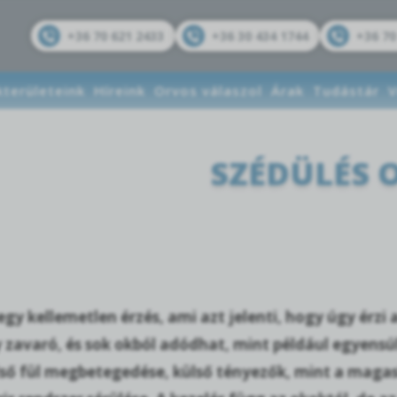
+36 70 621 2433
+36 30 434 1744
+36 70
kterületeink
Híreink
Orvos válaszol
Árak
Tudástár
V
SZÉDÜLÉS 
egy kellemetlen érzés, ami azt jelenti, hogy úgy érz
 zavaró, és sok okból adódhat, mint például egyensú
lső fül megbetegedése, külső tényezők, mint a maga