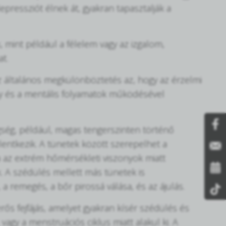
epressziót élnek át, gyakran tapasztalják a
, mint például a félelem vagy az izgalom,
t.
az általános megkülönböztetés az, hogy az érzelmi
gy és a mentális folyamatok működésével
ség, például, magas tengerszinten történő
elentkezik. A tünetek között szerepelhet a
ta az extrém hőmérsékleti viszonyok miatt
. A szédülés mellett más tünetek is
 a remegés, a bőr pirossá válása, és az ájulás.
rős fejfájás, amelyet gyakran kísér szédülés és
vagy a menstruációs ciklus miatt alakul ki. A