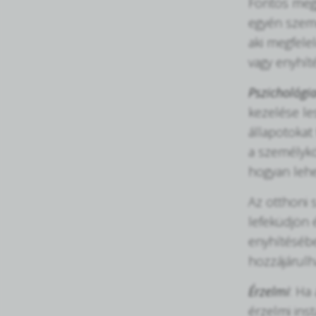
Fontos megj
egyén szemé
aki megfele
vagy enyhít
Pszichológia
kezelése le
állapotokat 
a személykö
hogyan lehe
Az otthoni 
lefeküdjön 
enyhítésébe
hozzájárulh
Érzelmi
: Ha
érzelmi inst