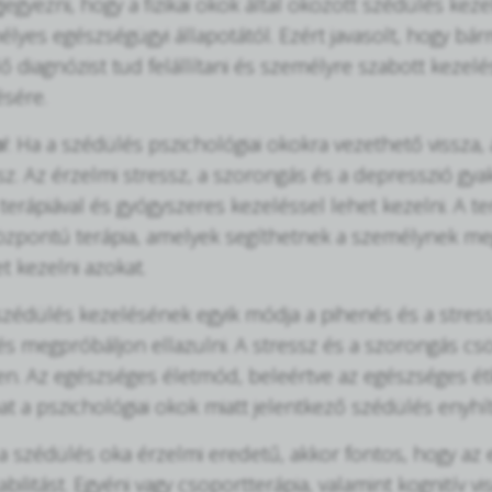
egyezni, hogy a fizikai okok által okozott szédülés kez
lyes egészségügyi állapotától. Ezért javasolt, hogy bá
lő diagnózist tud felállítani és személyre szabott keze
ésére.
i
: Ha a szédülés pszichológiai okokra vezethető vissza,
sz. Az érzelmi stressz, a szorongás és a depresszió gy
terápiával és gyógyszeres kezeléssel lehet kezelni. A te
zpontú terápia, amelyek segíthetnek a személynek megé
t kezelni azokat.
szédülés kezelésének egyik módja a pihenés és a stres
és megpróbáljon ellazulni. A stressz és a szorongás cs
n. Az egészséges életmód, beleértve az egészséges ét
at a pszichológiai okok miatt jelentkező szédülés enyhí
 a szédülés oka érzelmi eredetű, akkor fontos, hogy az
abilitást. Egyéni vagy csoportterápia, valamint kognitív