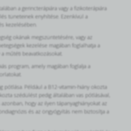
lában a gerincterápiára vagy a fizikoterápiára
ülés tüneteinek enyhítése. Ezenkívül a
és kezelésében.
tegség okának megszüntetésére, vagy az
i betegségek kezelése magában foglalhatja a
 a műtéti beavatkozásokat.
piás program, amely magában foglalja a
rlatokat.
g pótlása. Például a B12-vitamin-hiány okozta
kozta szédülést pedig általában vas pótlásával,
s azonban, hogy az ilyen tápanyaghiányokat az
 öndiagnózis és az öngyógyítás nem biztosítja a