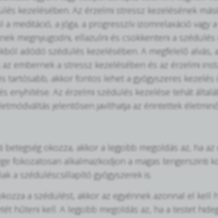
lés kezelésében. Az érzelmi stressz kezelésének mási
l a meditáció, a jóga, a progresszív izomrelaxáció vagy 
ek megnyugodni, ellazulni és csökkenteni a szédülés ér
kból adódó szédülés kezelésében. A megfelelő alvás, 
 az embernek a stressz kezelésében és az érzelmi insta
 tartósabb, akkor fontos lehet a gyógyszeres kezelés is.
és enyhítése. Az érzelmi szédülés kezelése tehát által
letmódváltás jelentősen javíthatja az érintettek életmin
i betegség okozza, akkor a legjobb megoldás az, ha az
ge fokozatosan alkalmazkodjon a magas tengerszinti k
ak a szédüléscsillapító gyógyszerek is.
kozza a szédülést, akkor az egyénnek azonnal el kell ha
ét hűteni kell. A legjobb megoldás az, ha a testet hideg