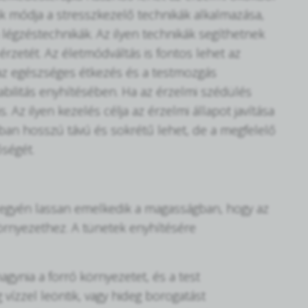
k módja a stresszkezelő technikák alkalmazása,
a légzéstechnikák. Az ilyen technikák segíthetnek
zetét. Az életmódváltás is fontos lehet az
az egészséges étkezés és a testmozgás
bilitás enyhítésében. Ha az érzelmi szédülés
 Az ilyen kezelés célja az érzelmi állapot javítása
ában hosszú távú és sokrétű lehet, de a megfelelő
őségét.
 egyén lassan emelkedik a magasságban, hogy az
örnyezethez. A tünetek enyhítésére
gynia a forró környezetet, és a test
 vízzel leöntik, vagy hideg borogatást