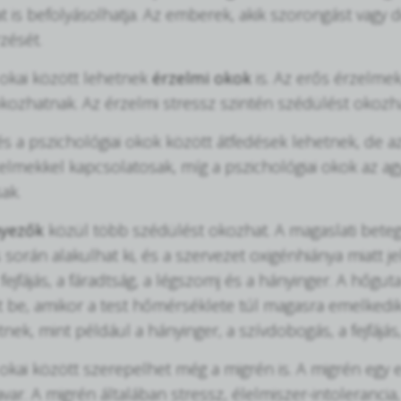
t is befolyásolhatja. Az emberek, akik szorongást vagy d
zését.
okai között lehetnek
érzelmi okok
is. Az erős érzelmek
kozhatnak. Az érzelmi stressz szintén szédülést okozha
és a pszichológiai okok között átfedések lehetnek, de 
elmekkel kapcsolatosak, míg a pszichológiai okok az a
ak.
nyezők
közül több szédülést okozhat. A magaslati beteg
 során alakulhat ki, és a szervezet oxigénhiánya miatt j
fejfájás, a fáradtság, a légszomj és a hányinger. A hőgu
 be, amikor a test hőmérséklete túl magasra emelkedik
nek, mint például a hányinger, a szívdobogás, a fejfájás,
okai között szerepelhet még a migrén is. A migrén egy e
ar. A migrén általában stressz, élelmiszer-intolerancia, 