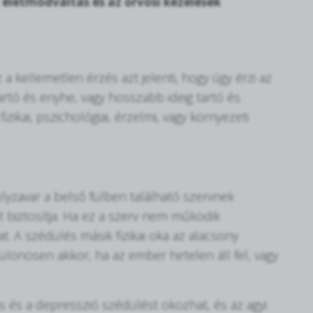
z életmódváltás és az orvosi kezelések
a kellemetlen érzés azt jelenti, hogy úgy érzi az
artó és enyhe, vagy hosszabb ideig tartó és
zikai, pszichológiai, érzelmi, vagy környezeti
lyzavar a belső fülben található szervnek
t biztosítja. Ha ez a szerv nem működik
. A szédülés másik fizikai oka az alacsony
lönösen akkor, ha az ember hirtelen áll fel, vagy
s és a depresszió szédülést okozhat, és az agyi