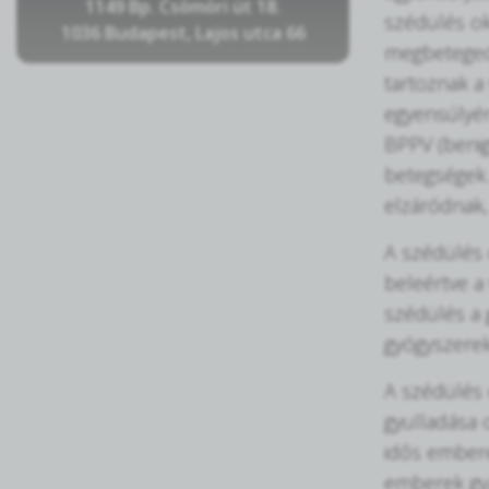
1149 Bp. Csömöri út 18.
szédülés ok
1036 Budapest, Lajos utca 66
megbetegedé
tartoznak a 
egyensúlyér
BPPV (benig
betegségek.
elzáródnak,
A szédülés 
beleértve a
szédülés a 
gyógyszerek
A szédülés 
gyulladása 
idős embere
emberek gya