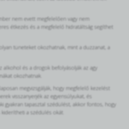
 ember nem evett megfelelően vagy nem
eres étkezés és a megfelelő hidratáltság segíthet
k olyan tüneteket okozhatnak, mint a duzzanat, a
z alkohol és a drogok befolyásolják az agy
mákat okozhatnak.
alaposan megvizsgálják, hogy megfelelő kezelést
berek visszanyerjék az egyensúlyukat, és
ki gyakran tapasztal szédülést, akkor fontos, hogy
 kiderítheti a szédülés okát.