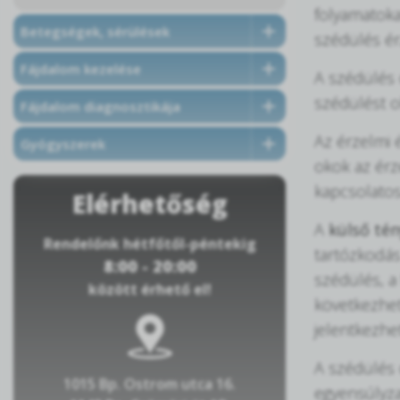
folyamatoka
Betegségek, sérülések
szédülés ér
Fájdalom kezelése
A szédülés 
szédülést o
Fájdalom diagnosztikája
Az érzelmi 
Gyógyszerek
okok az érz
kapcsolatos
Elérhetőség
A
külső té
Rendelőnk hétfőtől-péntekig
tartózkodás
8:00 - 20:00
szédülés, a 
között érhető el!
következhet
jelentkezhet
A szédülés 
1015 Bp. Ostrom utca 16.
egyensúlyzav