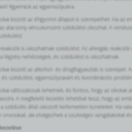
ell figyelniük az egyensúlyukra.
okai között az éhgyomri állapot is szerepelhet. Ha az
, az alacsony vércukorszint szédülést okozhat. A rendsz
szédülést.
s reakciók is okozhatnak szédülést. Az allergiás reakció
 a légzési nehézségek, és szédülést is okozhatnak.
okai között az alkohol- és drogfogyasztás is szerepel. A
és szédülést, egyensúlyzavart és koordinációs problé
okai változatosak lehetnek, és fontos, hogy az okokat 
vasolni. A megfelelő kezelés lehetővé teszi, hogy az em
a szédülés által okozott kellemetlen tüneteket. Ha vala
 orvosával, aki elvégezheti a szükséges vizsgálatokat és
kezelése: