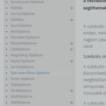
a vestibula
Farokcsonti fájdalom
segíthetne
Fejfájás
Gerincfájdalom
Hátfájás
A szédülés 
Izomfájdalom
Kézfájdalom
ember, mint
Kisízületi fájdalom
nagyon zavar
Könyökfájdalom
okok.
Lábfájdalom
Nagylábujj fájdalom
Szédülés ok
Nyaki fájdalom
A szédülés
Sarokfájdalom
köszönhető,
Szervspecifikus fájdalom
megfelelően
Tarkó fájdalom
Talpfájdalom
vérnyomás. 
Térdfájdalom
hosszabb ide
Vádlifájdalom
A szédülés 
Vállfájdalom