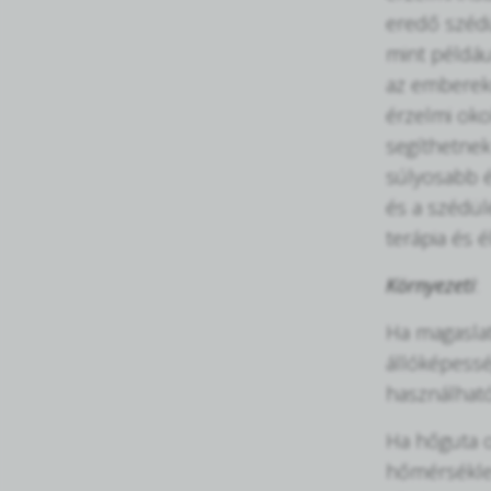
eredő szédü
mint példáu
az emberekn
érzelmi oko
segíthetnek
súlyosabb és
és a szédül
terápia és é
Környezeti
:
Ha magaslat
állóképessé
használható
Ha hőguta o
hőmérséklet