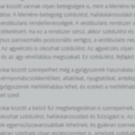
ai között vannak olyan betegségek is, mint a Menière-b
se. A Menière-betegség szédülést, halláskárosodást é
vestibularis rendellenességek. A vestibularis rendszer a
zékelésért. Ha ez a rendszer sérül, akkor szédülést é
nus paroxizmális pozicionális vertigo), a vestibularis n
 Az agyvérzés is okozhat szédülést. Az agyvérzés olyan
 és az agy vérellátása megszakad. Ez szédülést, fejfájás
okai között szerepelhet még a gyógyszerek használata 
 vérnyomáscsökkentőket, altatókat, nyugtatókat, antidep
gyógyszerek mellékhatása lehet, és ezeket a mellékhatás
et szed.
okai között a belső fül megbetegedései is szerepelnek, p
okozhat szédülést, halláskárosodást és fülzúgást is. Az 
k egyensúlyzavarosabbak lehetnek, és gyakran szenved
kran szednek olyan gyógyszereket is, amelyek szédül