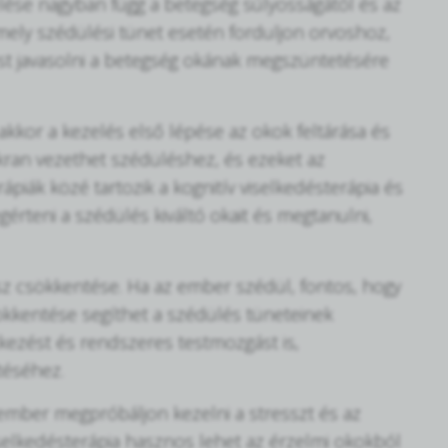
elése nagyban függ a betegség súlyosságától és az
rmely szédülési tünet esetén forduljon orvoshoz,
lést javasolni a betegség okának megszüntetésére
 akkor a kezelés első lépése az okok feltárása és
akran vezethet szédüléshez, és ezeket az
rápiák közé tartozik a kognitív viselkedésterápia és
rteni a szédülés kiváltó okait és megtanulni,
sz csökkentése. Ha az ember szédül, fontos, hogy
ökkentése segíthet a szédülés tüneteinek
kezést és rendszeres testmozgást is,
téséhez.
 ember megpróbáljon kezelni a stresszt és az
 viselkedésterápia hasznos lehet az érzelmi okokból