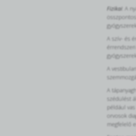
Fizikai
: A n
összpontosí
gyógyszerek
A szív- és 
érrendszeri
gyógyszerek
A vestibula
szemmozgáso
A tápanyagh
szédülést á
például vas
orvosok dia
megfelelő 