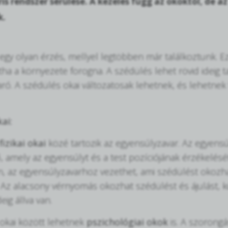
ris rendszer sérülése. A kezelés függ az okoktól, de a
k.
egy olyan érzés, mellyel legtöbben már találkoztunk. Ez 
ha a környezete forogna. A szédülés lehet rövid ideig t
ó. A szédülés okai változatosak lehetnek, és lehetnek fi
ai:
fizikai okai
közé tartozik az egyensúlyzavar. Az egyensú
 amely az egyensúlyt és a test pozíciójának érzékelésé
, az egyensúlyzavarhoz vezethet, ami szédülést okozhat
Az alacsony vérnyomás okozhat szédülést és ájulást, kü
ig állva van.
okai között lehetnek
pszichológiai okok
is. A szorongá