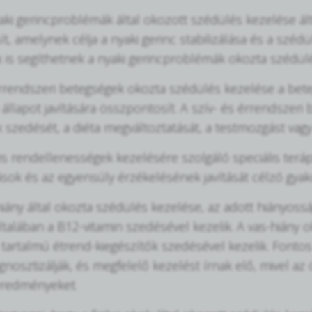
yaki gerincproblémák által okozott szédülés kezelése álta
t, amelynek célja a nyaki gerinc stabilizálása és a széd
 is segíthetnek a nyaki gerincproblémák okozta szédül
érrendszeri betegségek okozta szédülés kezelése a be
 állapot javítására összpontosít. A szív- és érrendszer
 szedését, a diéta megváltoztatását, a testmozgást vagy
ris rendellenességek kezelésére szolgáló speciális terá
k és az egyensúly érzékelésének javítását célzó gyako
iány által okozta szédülés kezelése, az adott hiányossá
ltalában a B12-vitamin szedésével kezelik. A vas-hiány o
 tartalmú étrend-kiegészítők szedésével kezelik. Fonto
gnosztizálják, és megfelelő kezelést írnak elő, mivel az
eredményeket.