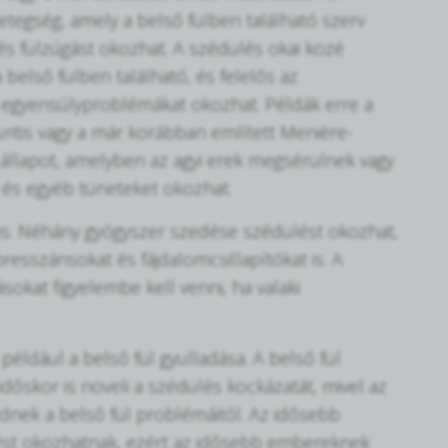
etegség, amely a belső fülben található szerv
s fülzúgást okozhat. A szédülés okai közé
 belső fülben található, és felelős az
s egyensúlyproblémákat okozhat. Példák erre a
euritis vagy a már korábban említett Menière-
 állapot, amelyben az agyi erek megsérülnek vagy
t és egyéb tüneteket okozhat.
is. Néhány gyógyszer szedése szédülést okozhat,
resszánsokat és fájdalomcsillapítókat is. A
okat figyelembe kell venni, ha valaki
éldául a belső fül gyulladása. A belső fül
időskor is növeli a szédülés kockázatát, mivel az
nek a belső fül problémáitól. Az idősebb
ést okozhatnak, ezért az idősebb embereknek