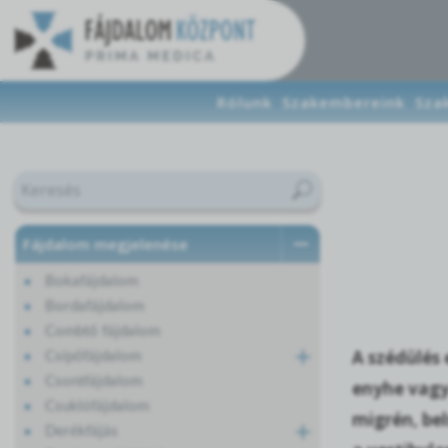
Rólunk
Szakembereink
Sza
Fájdalom megjelenése
Bokafájdalom
Bordafájdalom
Combtő fájdalom
A szédülés 
Csípőfájdalom
Csontfájdalom
enyhe vagy
Csuklófájdalom
migrén, be
Derékfájás