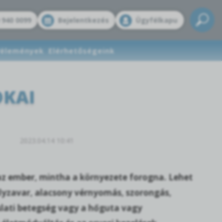
 940 0099
Bejelentkezés
Ügyfélkapu
élemények
Elérhetőségeink
OKAI
2023.04.14 10:41
i az ember, mintha a környezete forogna. Lehet
lyzavar, alacsony vérnyomás, szorongás,
slati betegség vagy a hőguta vagy