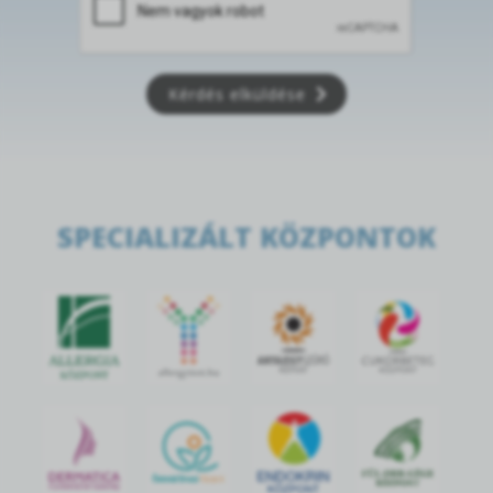
Kérdés elküldése
SPECIALIZÁLT KÖZPONTOK