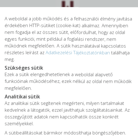
A weboldal a jobb működés és a felhasználói élmény javítása
érdekében HTTP-sütiket (cookie-kat) alkalmaz. Amennyiben
nem fogadja el az összes sütit, előfordulhat, hogy az oldal
egyes funkciói, mint például a foglalási rendszer, nem
működnek megfelelően. A sütik használatával kapcsolatos
részletes leírást az
Adatkezelési Tájékoztatónkban
találhatja
meg.
Szükséges sütik
Ezek a sütik elengedhetetlenek a weboldal alapvető
funkcióinak működéséhez, ezek nélkül az oldal nem működik
megfelelően.
Analitikai sütik
Az analitikai sütik segítenek megérteni, milyen tartalmakat
kedvelnek a látogatók, ezzel javíthatjuk szolgáltatásainkat. Az
összegyűjtött adatok nem kapcsolhatók össze konkrét
személyekkel.
A sütibeállításokat bármikor módosíthatja böngészőjében.