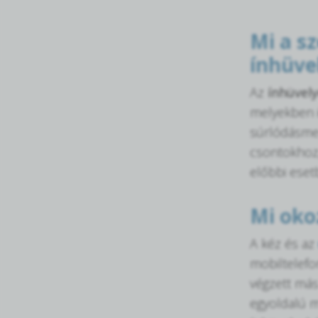
Mi a s
ínhüve
Az
ínhüvel
melyekben i
súrlódásmen
csontokhoz,
előbbi esetb
Mi oko
A kéz és az
mobiltelefo
végzett más
egyoldalú m