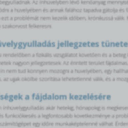
begyulladnak. Az ínhüvelyben lévő kenőanyag mennyisé
ódni a hüvelyében és annak falához tapadva gátolja és f
 ezt a problémát nem kezelik időben, krónikussá válik.
 szakorvost felkeresni.
üvelygyulladás jellegzetes tünete
i rendelőben a fizikális vizsgálatot követően és a beteg
etek nagyon jellegzetesek. Az érintett terület fájdalmas
 ín nem tud könnyen mozogni a hüvelyében, egy hallhat
s, az ujjak ökölbe szorítása lehetetlenné válik, és a m
ségek a fájdalom kezelésére
n ínhüvelygyulladás akár hetekig, hónapokig is megkeser
és funkciókiesés a legfontosabb következménye a problé
 számítógépet egy időre munkaképtelenné válhat. Érdem