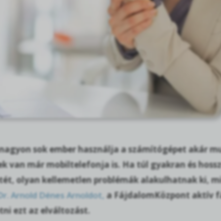
agyon sok ember használja a számítógépet akár munk
k van már mobiltelefonja is. Ha túl gyakran és hoss
tét, olyan kellemetlen problémák alakulhatnak ki, mi
Dr. Arnold Dénes Arnoldot,
a FájdalomKözpont aktív fá
i ezt az elváltozást.