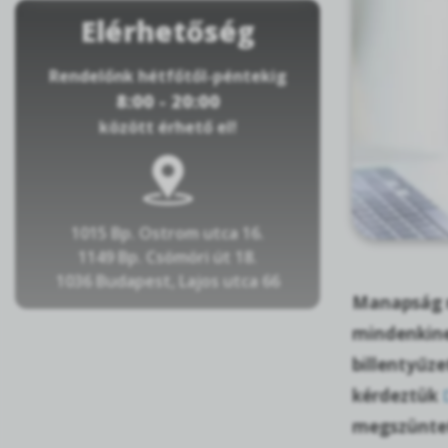
Elérhetőség
Rendelőnk hétfőtől-péntekig
8:00 - 20:00
között érhető el!
1015 Bp. Ostrom utca 16.
1149 Bp. Csömöri út 18.
1036 Budapest, Lajos utca 66
Manapság n
mindenkine
billentyűze
kérdeztük
megszüntetn