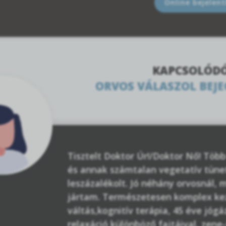
Online bejelen
KAPCSOLÓD
ORVOS VÁLASZOL BEJ
Tisztelt Doktor Úr!/Doktor Nő! Töb
és annak számtalan vegetatív tüneté
leszázalékolt. Jó néhány orvosnál, 
jártam. Természetesen komplex ke
váltás,kognitív terápia, 45 éve jóg
relaxáció különböző fajtáival, zene-