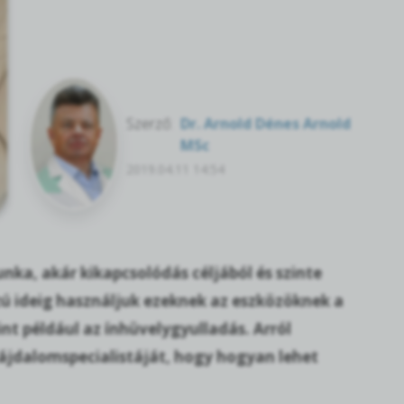
Szerző:
Dr. Arnold Dénes Arnold
MSc
2019.04.11 14:54
a, akár kikapcsolódás céljából és szinte
zú ideig használjuk ezeknek az eszközöknek a
nt például az ínhüvelygyulladás. Arról
jdalomspecialistáját, hogy hogyan lehet