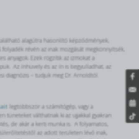
a) található alagútra hasonlító képződmények,
ű folyadék révén az inak mozgását megkönnyítsék,
s anyagok. Ezek rögzítik az izmokat a
ük. Az ínhüvely és az ín is begyulladhat, az
si diagnózis – tudjuk meg Dr. Arnoldtól.
ait
legtöbbször a számítógép, vagy a
 tüneteket válthatnak ki az ujjakkal gyakran
és, de akár a kerti munka is. A folyamatos,
lerőltetéstől az adott területen lévő inak,