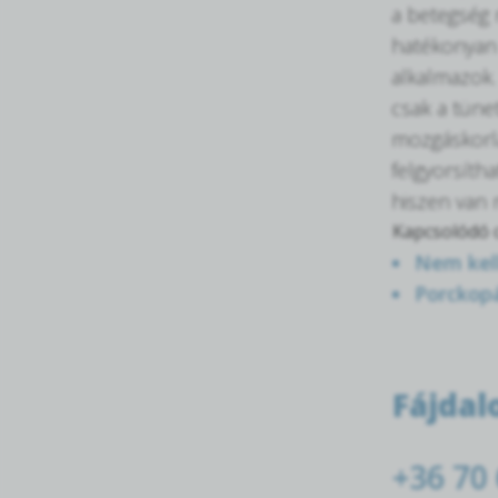
a betegség 
hatékonyan 
alkalmazok.
csak a tüne
mozgáskorlá
felgyorsíth
hiszen van 
Kapcsolódó c
Nem kell
Porckopá
Fájda
+36 70