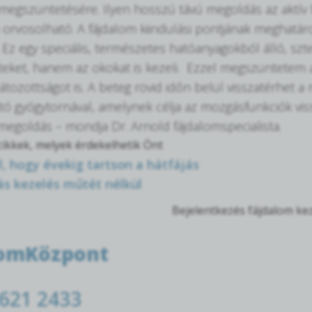
megszüntetésére. Ilyen hosszú távú megoldás az aktív f
orvosolható. A fájdalom kiindulási pontjának meghatároz
 Ez egy speciális, természetes hatóanyagokból álló, s
teket, hanem az okokat is kezeli. Ezzel megszüntetem a 
tozottságot is. A beteg rövid időn belül visszatérhet 
ató gyógytornával, amelynek célja az mozgásfunkciók viss
megoldás – mondja Dr. Arnold fájdalomspecialista.
ikkek, melyek érdekelhetik Önt
, hogy évekig tartson a hátfájás
s kezelés műtét nélkül
Bejelentkezés fájdalom kez
lomKözpont
 621 2433