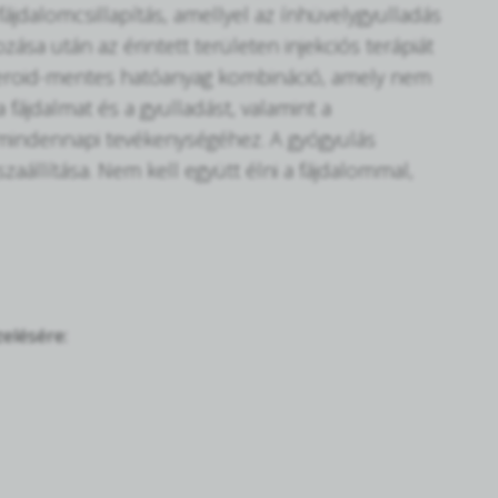
ájdalomcsillapítás, amellyel az ínhüvelygyulladás
ása után az érintett területen injekciós terápiát
zteroid-mentes hatóanyag kombináció, amely nem
fájdalmat és a gyulladást, valamint a
a mindennapi tevékenységéhez. A gyógyulás
zaállítása. Nem kell együtt élni a fájdalommal,
elésére: