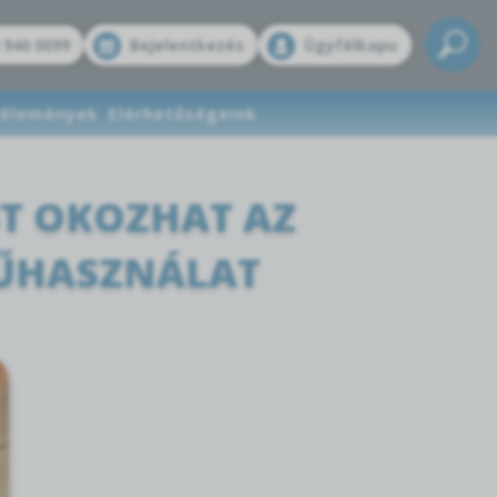
 940 0099
Bejelentkezés
Ügyfélkapu
élemények
Elérhetőségeink
T OKOZHAT AZ
ŰHASZNÁLAT