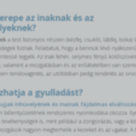
zerepe az inaknak és az
lyeknek?
yek
a test bizonyos részein (kézfej, csukló, lábfej, bok
degek futnak. Feladatuk, hogy a bennük lévő nyákszer
tessé tegyék. Az inak fehér, selymes fényű kötőszövete
 valamint a mozgatásban és az erőátvitelben van szerep
en tendovaginitis, az utóbbiban pedig tendinitis az orvo
zhatja a gyulladást?
ujjak ínhüvelyének és inainak fájdalmas elváltozás
n billentyűzetének rendszeres nyomkodása okozza. Ilyen
 tevékenységek is, mint például a zongorázás, vagy a köt
ozgások nagyon megterhelik a kezeket és az ujjakat. A tú