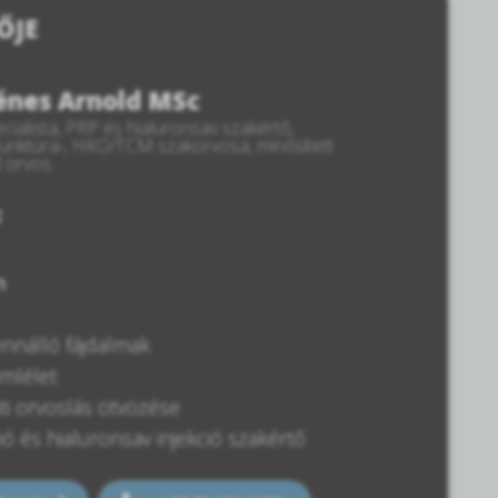
ŐJE
Dénes Arnold MSc
cialista, PRP és hialuronsav szakértő,
punktúra-, HKO/TCM szakorvosa, minősített
d orvos
:
m
ennálló fájdalmak
emlélet
ti orvoslás ötvözése
ió és hialuronsav injekció szakértő