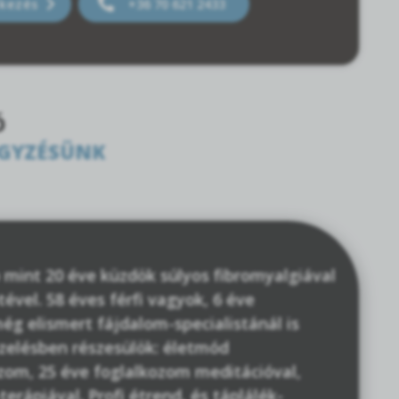
tkezés
+36 70 621 2433
Ó
EGYZÉSÜNK
b mint 20 éve küzdök súlyos fibromyalgiával
vel. 58 éves férfi vagyok, 6 éve
még elismert fájdalom-specialistánál is
zelésben részesülök: életmód
ázom, 25 éve foglalkozom meditációval,
terápiával. Profi étrend, és táplálék-