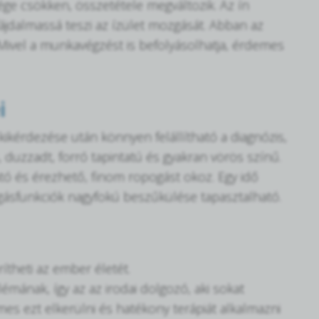
ge csökken, összetétele megváltozik. Az ín
ájdalmassá teszi az ízület mozgását. Abban az
 Mivel a munkavégzést is befolyásolhatja, érdemes
i
 kikérdezése után könnyen felállítható a diagnózis,
, duzzadt, forró tapintatú és gyakran vörös színű.
ó és érezhető, finom ropogást okoz. Egy idő
ozgásfunkciók nagyfokú beszűkülése tapasztalható.
ítheti az ember életét.
mának, így az az irodai dolgozó, aki sokat
es ezt elkerülni és hatékony terápiát alkalmazni