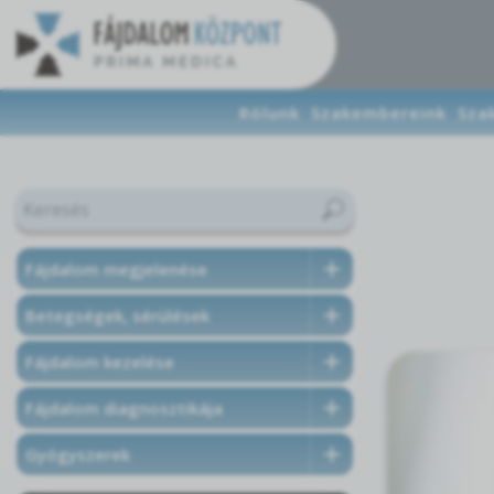
Rólunk
Szakembereink
Sza
Fájdalom megjelenése
Betegségek, sérülések
Fájdalom kezelése
Fájdalom diagnosztikája
Gyógyszerek