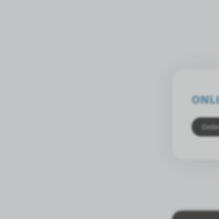
ONLI
Onli