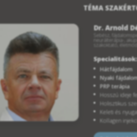
TÉMA SZAKÉRT
Dr. Arnold 
Sebész, fájdalomspe
neurálterápia-, aku
szakoktató, életmó
Specialitások
Hátfájdalom
Nyaki fájdalo
PRP terápia
Hosszú ideje f
Holisztikus sz
Keleti és nyuga
Kollagen injekc