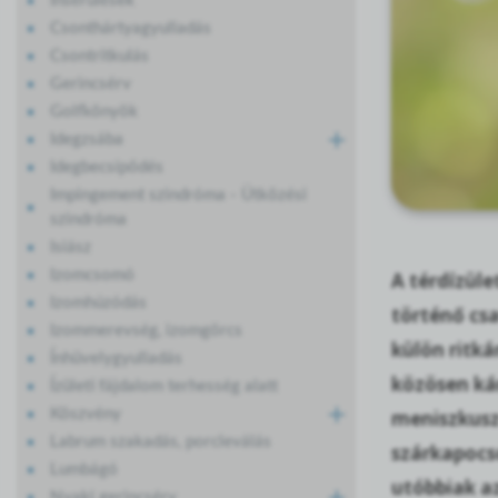
Ínsérülések
Csonthártyagyulladás
Csontritkulás
Gerincsérv
Golfkönyök
Idegzsába
Idegbecsípődés
Impingement szindróma - Ütközési
szindróma
Isiász
Izomcsomó
A térdízüle
Izomhúzódás
történő csa
Izommerevség, izomgörcs
külön ritká
Ínhüvelygyulladás
közösen kár
Ízületi fájdalom terhesség alatt
meniszkuszo
Köszvény
Labrum szakadás, porcleválás
szárkapocs
Lumbágó
utóbbiak az
Nyaki gerincsérv