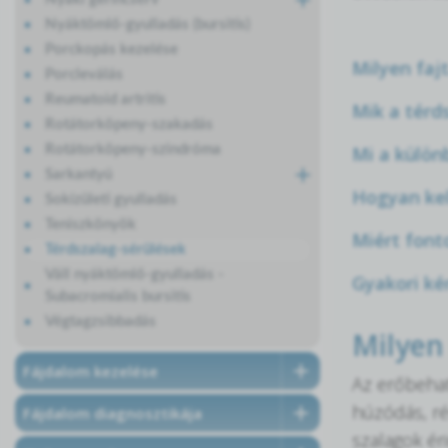
Nyáktömlő-gyulladás (bursitis)
Porckopás kezelése
Milyen faj
Porcleválás
Reumatoid artritis
Mik a térd
Rotátorköpeny-szakadás
Mi a külön
Rotátorköpeny-szindróma
Sarkantyú
Hogyan kel
Sokízületi gyulladás
Teniszkönyök
Miért font
Térdszalag-sérülések
Váll nyáktömlő-gyulladás -
Gyakori ké
Subacromialis bursitis
Végtagzsibbadás
Milyen
Fájdalom kezelése
Az erőbehat
húzódás, ré
Fájdalom diagnosztikája
szalagok ér