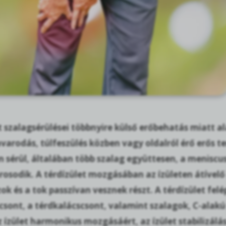
t szalagsérülései többnyire külső erőbehatás miatt a
varodás, túlfeszülés közben vagy oldalról érő erős te
n sérül, általában több szalag együttesen, a meniscu
osodik. A térdízület mozgásában az ízületen átívelő 
k és a tok passzívan vesznek részt. A térdízület felé
csont, a térdkalácscsont, valamint szalagok, C-alak
 ízület harmonikus mozgásáért, az ízület stabilizálás