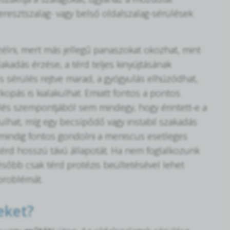
eresztszalag- vagy belső oldalszalag-sérülések
élni, mert más jellegű panaszokat okozhat, mint
akadás érzése, a térd teljes kinyújtásának
us sérülés rejtve marad, a gyógyulás elhúzódhat,
kopás is kialakulhat. Emiatt fontos a pontos
elés szempontjából sem mindegy, hogy érintett-e a
vulhat, míg egy becsípődő vagy instabil szakadás
n mindig fontos gondolni a meniscus esetleges
a térd hosszú távú állapotát. Ha nem foglalkozunk
később csak térd protézis beültetésével lehet
 problémát.
eket?