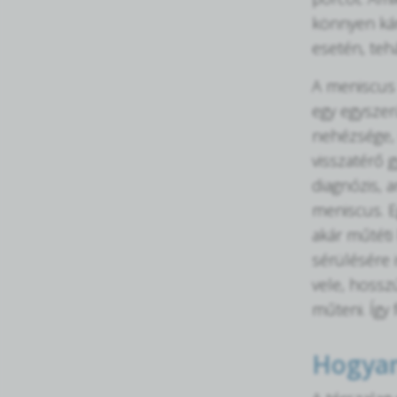
könnyen kár
esetén, teh
A meniscus 
egy egyszerű
nehézsége, 
visszatérő 
diagnózis, 
meniscus. E
akár műtéti
sérülésére 
vele, hossz
műteni. Így
Hogyan 