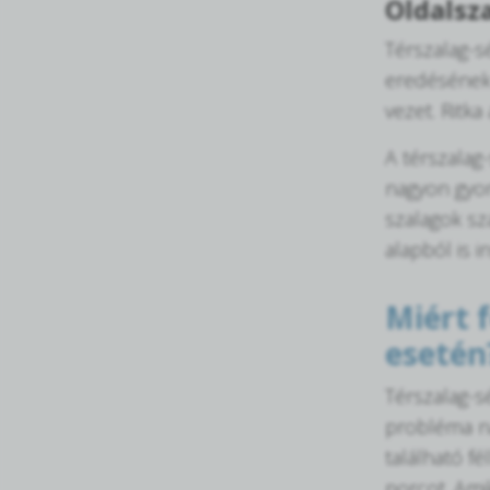
Oldalsz
Térszalag-s
eredésének 
vezet. Ritka
A térszalag
nagyon gyor
szalagok sz
alapból is i
Miért 
esetén
Térszalag-s
probléma na
található fé
porcot. Ami