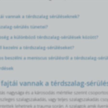
tái vannak a térdszalag sérüléseknek?
szalag-sérülés tünetei?
bség a különböző térdszalag-sérülések között?
l kezelni a térdszalag-sérüléseket?
os beszélni a meniscus sérülésről a térdszalag-sér
rdések
 fajtái vannak a térdszalag-sérül
ás nagysága és a károsodás mértéke szerint csoportos
szleges szalagszakadás, vagy teljes szalagszakadás cso
intettek lehetnek a trauma során. A szalagok amik ily