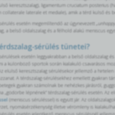
lülső keresztszalag), ligamentum cruciatum posterius (h
collaterale laterale et mediale), amik a térd külső és b
-sérülés esetén megemlítendő az úgynevezett
„unhappy
ag, a belső oldalszalag és a félhold alakú meniscus egys
érdszalag-sérülés tünetei?
sérülések esetén leggyakrabban a belső oldalszalag és 
i a különböző sportok során kialakuló csavarásos mozd
 Az elülső keresztszalag sérülésekor jellemző a hirtelen
uzzanat. A térdszalag-sérülésekhez emellett gyakran társ
 betegek gyakran számolnak be nehézkes járásról, guggolá
ha „gödörbe lépnének” térdszalag-sérülés esetén. Az e
ssel
(meniscus sérüléssel) is együtt jár. Az oldalszalag
zet, nyomásérzékenység illetve vérömleny is kialakulhat 
sérülés esetén jelentkező meniscus sérülésnél jellemző 