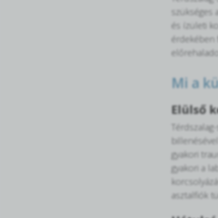
szükséges a
és ízületi 
érdekében f
előrehalado
Mi a k
Elülső 
Térdszalag-
billenésével
gyakori tra
gyakori a l
korcsolyázás
asztalfiók t