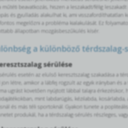
 műtéti beavatkozás, hiszen a leszakadt/félig leszakadt
kopás és gyulladás alakulhat ki, ami visszafordíthatatla
ontos megelőzni a probléma kialakulását. Ez folyamatos
ttabb állapotban mozgásbeszűkülés kísér.
ülönbség a különböző térdszalag-s
keresztszalag sérülése
sérülés esetén az elülső keresztszalag szakadása a tér
 jön létre, amikor a lábfej rögzült az egyik irányban és a
uma ugrást követően nyújtott lábbal talajra érkezéskor, 
abdajátékokban, mint labdarúgás, kézilabda, kosárlabda
nál és más téli sportoknál. Gyakori tünete a popliteális 
ünetet produkál, ha a térdszalag-sérülés részleges, vagy 