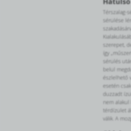
Hátulsó
Térszalag-s
sérülése lé
szakadásáná
Kialakulásáb
szerepet, d
így „műszerf
sérülés utá
belül megdu
észlelhető v
esetén csak
duzzadt ízü
nem alakul 
térdízület 
válik. A mo