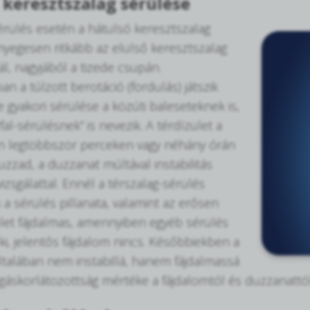
 keresztszalag sérülése
érülés esetén a hátulsó keresztszalag
nyegesen ritkább az elülső keresztszalag
l, nagyjából a tizede csupán.
an a túlzott berotáció (fordulás) játszik
e gyakori sérülése a közúti baleseteknek is,
al-sérülésnek” is nevezik. A térdízület a
n legtöbbször perceken vagy néhány órán
zzad, a duzzanat múltával instabilitás
izsgálattal. Ennél a térszalag-sérülés
 a sérülés pillanata, valamint az erősen
let fájdalmas, amennyiben egyéb sérülés
ki, jelentős fájdalom nincs. Későbbiekben a
általában nem instabillá, hanem fájdalmassá
zgáskorlátozottság mértéke a fájdalomtól és duzzanattól