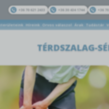
+36 70 621 2433
+36 30 434 1744
+36 70
kterületeink
Híreink
Orvos válaszol
Árak
Tudástár
V
TÉRDSZALAG-SÉ