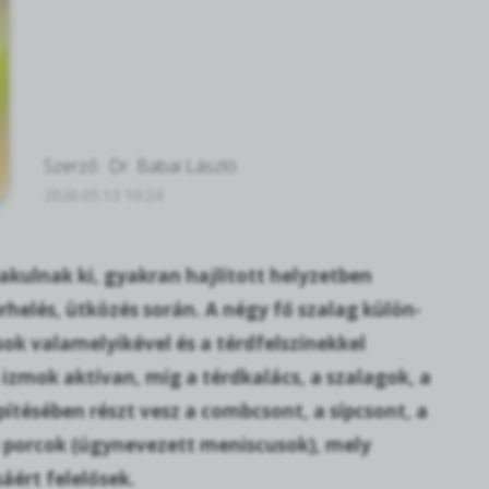
Szerző:
Dr. Babai László
2026.05.13 10:24
lakulnak ki, gyakran hajlított helyzetben
rhelés, ütközés során. A négy fő szalag külön-
sok valamelyikével és a térdfelszínekkel
izmok aktívan, míg a térdkalács, a szalagok, a
pítésében részt vesz a combcsont, a sípcsont, a
ú porcok (úgynevezett meniscusok), mely
áért felelősek.