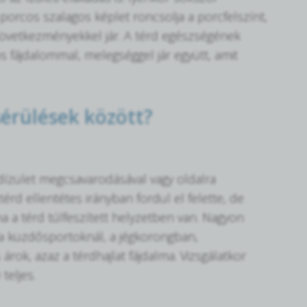
 porcos szalagos képlet roncsolja a porcfelszínt,
n következményekkel jár. A térd egészségének
 fájdalommal, melegséggel jár együtt, amit
érülések között?
dízület megcsavarodásával vagy oldalra
 térd ellentétes irányban fordul el felette, de
ha a térd túlfeszített helyzetben van. Nagyon
, a küzdősportoknál, a jégkorongban,
árok, azaz a térdhajlat fájdalma. Vizsgálatkor
teljes.