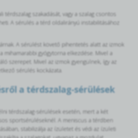
i térdszalag szakadását, vagy a szalag csontos
i. A sérülés a térd oldalirányú instabilitásához
árnak. A sérülést követő pihentetés alatt az izmok
a mihamarabbi gyógytorna elkezdése. Mivel a
záló szerepet. Mivel az izmok gyengülnek, így az
vetkező sérülés kockázata.
sről a térdszalag-sérülések
lni térdszalag-sérülések esetén, mert a két
sos sportsérüléseknél. A meniscus a térdben
ában, stabilizálja az ízületet és védi az ízületi
szakítja a szalagokat, ugyanaz a mozdulat