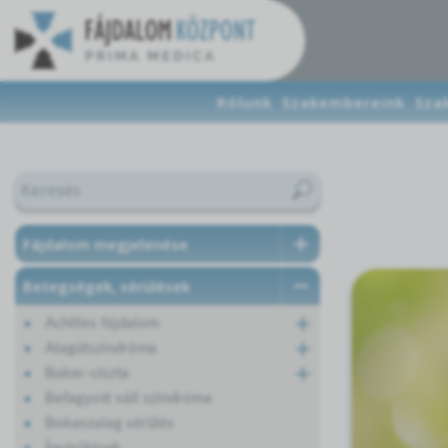
Rólunk
Szakembereink
Sza
Fájdalom megjelenése
Betegségek, sérülések
Achilles fájdalom
Alagútszindróma
Baker-ciszta
Befagyott váll szindróma
Bokaszalag sérülés