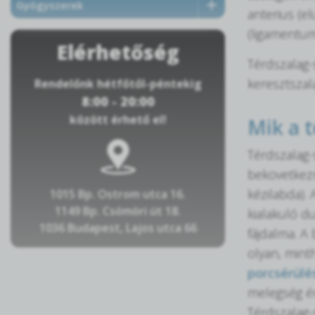
Gyógyszerek
anterius (e
(ligamentum 
Elérhetőség
Térdszalag
keresztszal
Rendelőnk hétfőtől-péntekig
8:00 - 20:00
között érhető el!
Mik a t
Térdszalag-
bekövetkezn
kézilabda).
1015 Bp. Ostrom utca 16.
1149 Bp. Csömöri út 18.
kialakuló d
1036 Budapest, Lajos utca 66
fájdalma. A
olyan, mint
porcsérülé
melegség ér
Térdszalag-