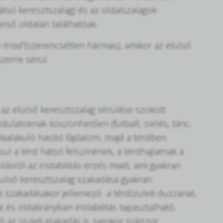
átsó keresztszalag) és az oldalszalagok
első oldalán találhatóak.
 triad”
(szerencsétlen hármas), amikor az elülső
zerre sérül.
az elülső keresztszalag sérülése szokott
ulatoknak köszönhetően (futball, síelés, tánc,
 kialakuló hasító fájdalom, majd a térdben
ul a térd hátsó felszínének, a térdhajlatnak a
sról az instabilitás-érzés miatt, ami gyakran
lülső keresztszalag szakadása gyakran
ok szakadásakor jellemező a térdízületi duzzanat,
és oldalirányban instabilitás tapasztalható.
az ízületi elakadás is. Iyenkor sokszor