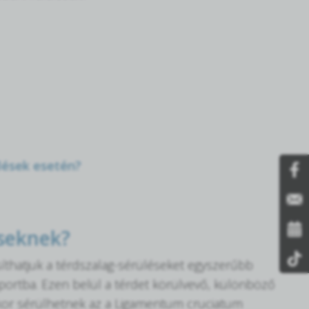
ülések esetén?
éseknek?
íthatjuk a térdszalag-sérüléseket egyszerűbb
portba. Ezen belül a térdet körülvevő, különböző
enkor sérülhetnek az a Ligamentum cruciatum