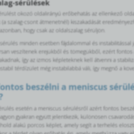
alag-sérülések
érülést okozó oldalirányú erőbehatás az ellenkező oldal
(a szalag-csont átmenetnél) kiszakadását eredményezhet
 azonban, hogy csak az oldalszalag sérüljön.
-sérülés minden esetben fájdalommal és instabilitással j
san veszítenek erejükből és tömegükből, ezért fontos 
akadnak, így az izmos képleteknek kell átvenni a stabili
nstabil térdízület még instabilabbá váli, így megnő a kö
fontos beszélni a meniscus sérülé
?
érülés esetén a meniscus sérülésről azért fontos beszé
gyon gyakran együtt jelentkezik, különösen csavarodá
lhold alakú porcos képlet, amely segít a terhelés elosztás
kor a térdet olyan erőhatás éri, amely meghúzza vagy el