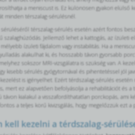
osíthatja a meniscust is. Ez különösen gyakori elülső k
át minden térszalag-sérülésnél.
sérüléséről térszalag-sérülés esetén azért fontos besz
 szalaghúzódás. Jellemző lehet a kattogás, az ízületi el
mélyebb ízületi fájdalom vagy instabilitás. Ha a menisc
gyulladás alakulhat ki, és hosszabb távon gyorsabb porc
amelyhez sokszor MRI-vizsgálatra is szükség van. A kez
gy kisebb sérülés gyógytornával és pihentetéssel jól ja
 kezelést is igényelhet. Ezért térdszalag-sérülés eseté
is, mert ez alapvetően befolyásolja a rehabilitációt és 
ú távon kialakul a visszafordíthatatlan porckopás, ami 
 fontos a teljes körű kivizsgálás, hogy megelőzzük ezt a
kell kezelni a térdszalag-sérülés