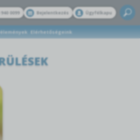
 940 0099
Bejelentkezés
Ügyfélkapu
élemények
Elérhetőségeink
RÜLÉSEK