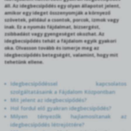
áll. Az idegbecsípődés egy olyan állapotot jelent,
amikor egy ideget összenyomják a környező
szövetek, például a csontok, porcok, izmok vagy
inak. Ez a nyomás fájdalmat, bizsergést,
zsibbadást vagy gyengeséget okozhat. Az
idegbecsípődés tehát a fájdalom egyik gyakori
oka. Olvasson tovább és ismerje meg az
idegbecsípődés betegségét, valamint, hogy mit
tehetünk ellene.
Idegbecsípődéssel kapcsolatos
szolgáltatásaink a Fájdalom Központban
Mit jelent az idegbecsípődés?
Hol fordul elő gyakran idegbecsípődés?
Milyen tényezők hajlamosítanak az
idegbecsípődés létrejöttére?