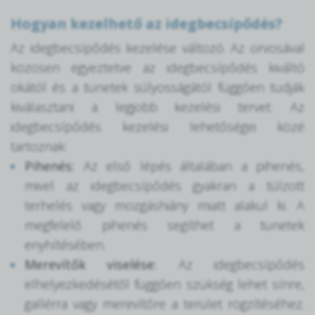
Hogyan kezelhető az idegbecsípődés?
Az idegbecsípődés kezelése változó. Az orvosával
közösen egyeztetve az idegbecsípődés kiváltó
okától és a tünetek súlyosságától függően tudják
kiválasztani a legjobb kezelési tervet. Az
idegbecsípődés kezelési lehetőségei közé
tartoznak:
Pihenés:
Az első lépés általában a pihenés,
mivel az idegbecsípődés gyakran a túlzott
terhelés vagy mozgáshiány miatt alakul ki. A
megfelelő pihenés segíthet a tünetek
enyhítésében.
Merevítők viselése:
Az idegbecsípődés
elhelyezkedésétől függően szükség lehet sínre,
gallérra vagy merevítőre a terület rögzítéséhez.