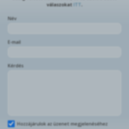
válaszokat
ITT
.
Név
E-mail
Kérdés
Hozzájárulok az üzenet megjelenéséhez