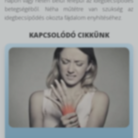
napon vagy héten belül felépül az idegbecsípődés
betegségéből. Néha műtétre van szükség az
idegbecsípődés okozta fájdalom enyhítéséhez.
KAPCSOLÓDÓ CIKKÜNK