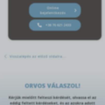
Online
bejelentkezés
+36 70 621 2433
Visszalépés az előző oldalra...
ORVOS VÁLASZOL!
Kérjük mielőtt felteszi kérdését, olvassa el az
eddig feltett kérdéseket, és az azokra adott