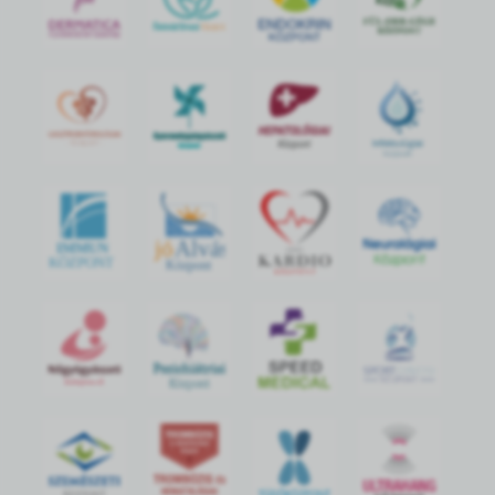
jó
Alvás
IMMUN
KÖZPONT
Központ
S
POR
T
O
R
V
OS
I
KÖ
ZPON
T