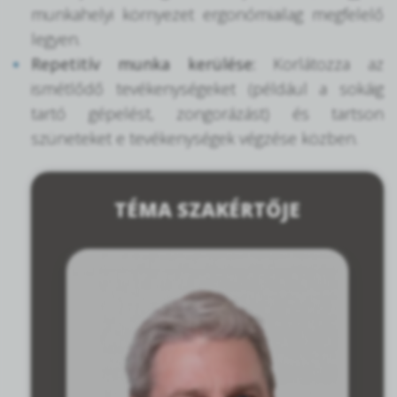
munkahelyi környezet ergonómiailag megfelelő
legyen.
Repetitív munka kerülése:
Korlátozza az
ismétlődő tevékenységeket (például a sokáig
tartó gépelést, zongorázást) és tartson
szüneteket e tevékenységek végzése közben.
TÉMA SZAKÉRTŐJE