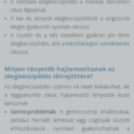
A mellkasi idegbecsípődés a mellkas területén
okoz fájdalmat.
A kar és könyök idegbecsípődését a singcsonti
idegre gyakorolt nyomás okozza.
A csukló és a kéz esetében gyakran jön létre
idegbecsípődés, ami a
kéztőalagút-szindrómát
okozza.
Milyen tényezők hajlamosítanak az
idegbecsípődés létrejöttére?
Az idegbecsípődés számos ok miatt kialakulhat, de
a leggyakoribb okok, hajlamosító tényezők közé
tartoznak:
Gerincproblémák:
A gerincoszlop elváltozásai,
például herniált lemezek vagy csigolyák közötti
elmozdulások nyomást gyakorolhatnak a