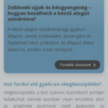
Zsibbadó ujjak és kézgyengeség –
hogyan kezelhető a kéztő alagút
szindróma?
A kéztő alagút szindróma egy gyakori
állapot, amely zsibbadást, bizsergést és
fájdalmat okoz a kézben. Az állapot akkor
alakul ki, amikor a kéz középső ...
Tovább olvasom
Hol fordul elő gyakran idegbecsípődés?
Idegbecsípődés a test számos különböző pontján
kialakulhat. Vannak azonban olyan területek, ahol
az anatómiai viszonyok miatt gyakoribb az