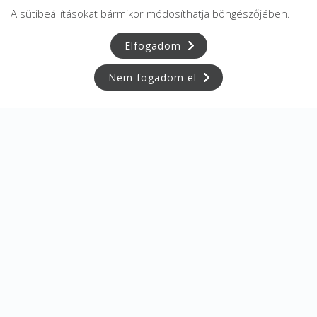
A sütibeállításokat bármikor módosíthatja böngészőjében.
Elfogadom
Nem fogadom el
Adatkezelési tájékoztató
Adatvédelmi tájékoztató
ÁSZF
Impresszum
Karrier
Az oldalon feltüntetett árak az ÁFÁ-t tartalmazzák!
A képek a
Shutterstock.com
és a
Canva.com
licence alapján
kerültek felhasználásra.
Copyright © 2026 •
FájdalomKözpont
• Minden jog fenntartva.
Developed by
Appon
&
György Nándor