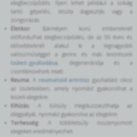
idegbecsípődés. Ilyen lehet például a sokáig
tartó gépelés, tészta dagasztás vagy a
zongorázás.
Életkor:
Bármilyen korú embereknél
előfordulhat idegbecsípődés, de az 50 éves és
idősebbeknél alakul ki a legnagyobb
valószínűséggel a gerinc és más testrészek
ízületi gyulladása
, degenerációja és a
csontkinövések miatt.
Reuma:
A
reumatoid artritisz
gyulladást okoz
az ízületekben, amely nyomást gyakorolhat a
közeli idegekre.
Elhízás:
A túlsúly megduzzaszthatja az
idegpályát, nyomást gyakorolva az idegekre.
Terhesség:
A többletsúly összenyomott
idegeket eredményezhet.