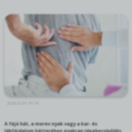
2026.02.01 01:10
A fájó hát, a merev nyak vagy a kar- és
lábfájdalom hátterében gyakran idegbecsípődés