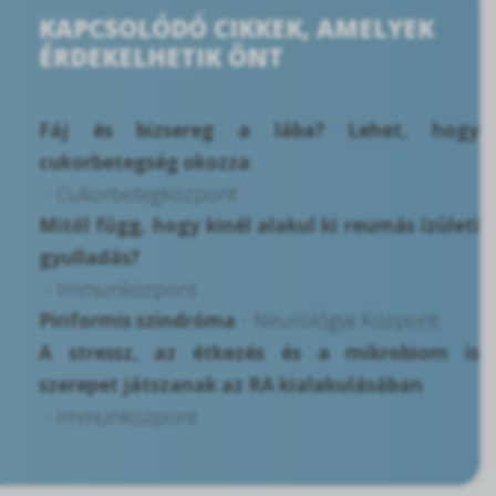
KAPCSOLÓDÓ CIKKEK, AMELYEK
ÉRDEKELHETIK ÖNT
Fáj és bizsereg a lába? Lehet, hogy
cukorbetegség okozza
- Cukorbetegközpont
Mitől függ, hogy kinél alakul ki reumás ízületi
gyulladás?
- Immunközpont
- Neurológiai Központ
Piriformis szindróma
A stressz, az étkezés és a mikrobiom is
szerepet játszanak az RA kialakulásában
- Immunközpont