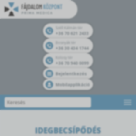
Széll Kálmán tér
+36 70 621 2433
Bosnyák tér
+36 30 434 1744
Kolosy tér
+36 70 940 0099
Bejelentkezés
Mobilapplikáció
IDEGBECSÍPŐDÉS