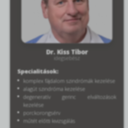
Dr. Kiss Tibor
idegsebész
Specialitások:
komplex fájdalom szindrómák kezelése
alagút szindróma kezelése
degeneratív gerinc elváltozások
kezelése
porckorongsérv
műtét előtti kivizsgálás