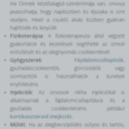
Ha Önnek kéztőalagút-szindrómája van, orvosa
javasolhatja, hogy napközben és éjszaka is sínt
viseljen, mivel a csukló alvás közben gyakran
hajlítódik és kinyúlik.
Fizikoterápia:
A fizikoterapeuta által végzett
gyakorlatok és kezelések segíthetik az izmok
erősítését és az idegnyomás csökkentését.
Gyógyszerek:
Fájdalomcsillapítók
,
gyulladáscsökkentők, görcsoldók vagy
izomlazítók is használhatók a tünetek
enyhítésére.
Injekciók:
Az orvosok néha injekciókat is
alkalmaznak a fájdalomcsillapításra és a
gyulladás csökkentésére, például
kortikoszteroid inejkciót.
Műtét:
Ha az idegbecsípődés súlyos és tartós,