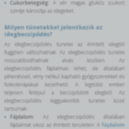
Cukorbetegség:
A vér magas glükóz (cukor)
szintje károsítja az idegeket.
Milyen tünetekkel jelentkezik az
idegbecsípődés?
Az idegbecsípődés tünetei az érintett idegtől
függően változhatnak. Az idegbecsípődés tünetei
rosszabbodhatnak alvás közben. Az
idegbecsípődés fájdalmas lehet, de általában
pihenéssel, vény nélkül kapható gyógyszerekkel és
fizikoterápiával kezelhető. A legtöbb ember
teljesen felépül a becsípődött idegből. Az
idegbecsípődés leggyakoribb tünetei közé
tartoznak:
Fájdalom:
Az idegbecsípődés általában
fájdalmat okoz az érintett területen. A
fájdalom