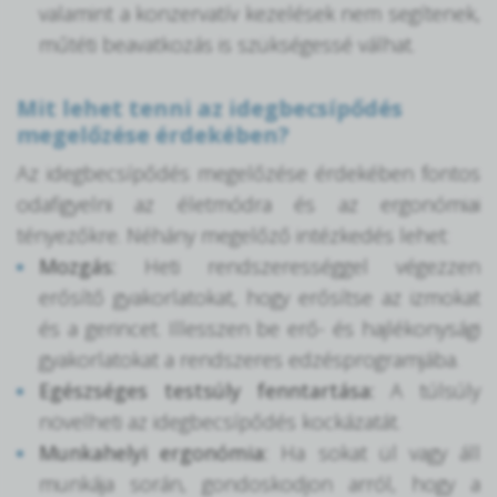
valamint a konzervatív kezelések nem segítenek,
műtéti beavatkozás is szükségessé válhat.
Mit lehet tenni az idegbecsípődés
megelőzése érdekében?
Az idegbecsípődés megelőzése érdekében fontos
odafigyelni az életmódra és az ergonómiai
tényezőkre. Néhány megelőző intézkedés lehet:
Mozgás:
Heti rendszerességgel végezzen
erősítő gyakorlatokat, hogy erősítse az izmokat
és a gerincet. Illesszen be erő- és hajlékonysági
gyakorlatokat a rendszeres edzésprogramjába.
Egészséges testsúly fenntartása:
A túlsúly
növelheti az idegbecsípődés kockázatát.
Munkahelyi ergonómia:
Ha sokat ül vagy áll
munkája során, gondoskodjon arról, hogy a