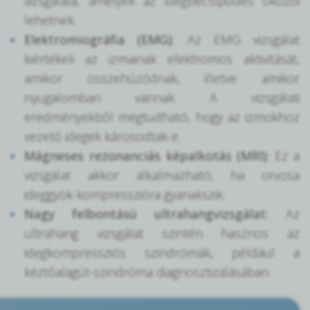
vizsgálata, amelyek az idegbecsípődés okozói
lehetnek.
Elektromiográfia (EMG):
Az EMG vizsgálat
kiértékeli az izmainak elektromos aktivitását,
amikor összehúzódnak, illetve amikor
nyugalomban vannak. A vizsgálati
eredményekből megtudható, hogy az izmokhoz
vezető idegek károsodtak-e.
Mágneses rezonanciás képalkotás (MRI):
Ez a
vizsgálat akkor alkalmazható, ha orvosa
ideggyök-kompresszióra gyanakszik.
Nagy felbontású ultrahangvizsgálat:
Az
ultrahang vizsgálat szintén hasznos az
idegkompressziós szindrómák, például a
kéztőalagút-szindróma diagnosztizálásában.