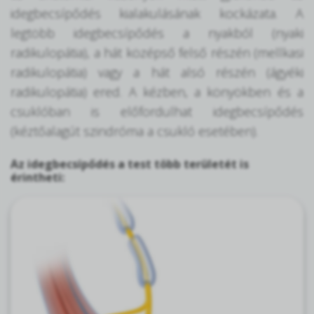
idegbecsípődés kialakulásának kockázata. A
legtöbb idegbecsípődés a nyakból (nyaki
radikulopátia), a hát középső felső részén (mellkasi
radikulopátia) vagy a hát alsó részén (ágyéki
radikulopátia) ered. A kézben, a könyökben és a
csuklóban is előfordulhat idegbecsípődés
(kéztőalagút szindróma a csukló esetében).
Az idegbecsípődés a test több területét is
érintheti: