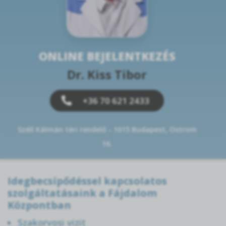
ONLINE BEJELENTKEZÉS
Dr. Kiss Tibor
+36 70 621 2433
Széll Kálmán téri rendelő - 1015 Budapest, Ostrom
16.
Idegbecsípődéssel kapcsolatos
szolgáltatásaink a Fájdalom
Központban
Szakorvosi vizit