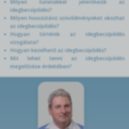
Milyen tünetekkel jelentkezik az
idegbecsípődés?
Milyen hosszútávú szövődményeket okozhat
az idegbecsípődés?
Hogyan történik az idegbecsípődés
vizsgálata?
Hogyan kezelhető az idegbecsípődés?
Mit lehet tenni az idegbecsípődés
megelőzése érdekében?