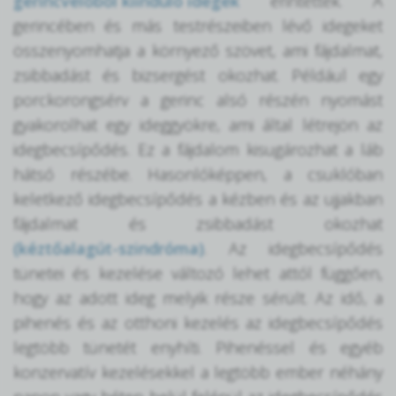
gerincvelőből kiinduló idegek
érintettek. A
gerincében és más testrészeiben lévő idegeket
összenyomhatja a környező szövet, ami fájdalmat,
zsibbadást és bizsergést okozhat. Például egy
porckorongsérv a gerinc alsó részén nyomást
gyakorolhat egy ideggyökre, ami által létrejön az
idegbecsípődés. Ez a fájdalom kisugározhat a láb
hátsó részébe. Hasonlóképpen, a csuklóban
keletkező idegbecsípődés a kézben és az ujjakban
fájdalmat és zsibbadást okozhat
(kéztőalagút-szindróma)
. Az idegbecsípődés
tünetei és kezelése változó lehet attól függően,
hogy az adott ideg melyik része sérült. Az idő, a
pihenés és az otthoni kezelés az idegbecsípődés
legtöbb tünetét enyhíti. Pihenéssel és egyéb
konzervatív kezelésekkel a legtöbb ember néhány