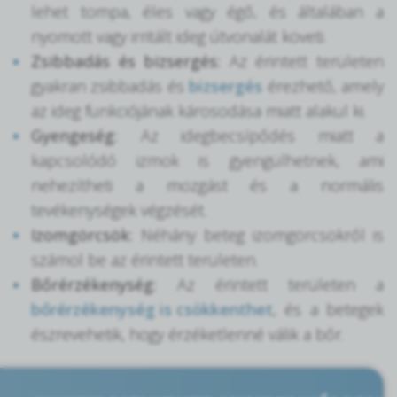
lehet tompa, éles vagy égő, és általában a
nyomott vagy irritált ideg útvonalát követi.
Zsibbadás és bizsergés:
Az érintett területen
gyakran zsibbadás és
bizsergés
érezhető, amely
az ideg funkciójának károsodása miatt alakul ki.
Gyengeség:
Az idegbecsípődés miatt a
kapcsolódó izmok is gyengülhetnek, ami
nehezítheti a mozgást és a normális
tevékenységek végzését.
Izomgörcsök:
Néhány beteg izomgörcsökről is
számol be az érintett területen.
Bőrérzékenység:
Az érintett területen a
bőrérzékenység is csökkenthet
, és a betegek
észrevehetik, hogy érzéketlenné válik a bőr.