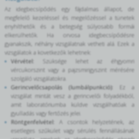
Az idegbecsípődés egy fájdalmas állapot, de
megfelelő kezeléssel és megelőzéssel a tünetek
enyhíthetők és a betegség súlyosabb formái
elkerülhetők. Ha orvosa idegbecsípődésre
gyanakszik, néhány vizsgálatnak vetheti alá. Ezek a
vizsgálatok a következők lehetnek:
Vérvétel:
Szüksége lehet az éhgyomri
vércukorszint vagy a pajzsmirigyszint mérésére
szolgáló vizsgálatokra.
Gerincvelőcsapolás (lumbálpunkció):
Ez a
vizsgálat mintát vesz a gerincvelői folyadékból,
amit laboratóriumba küldve vizsgálhatóak a
gyulladás vagy fertőzés jelei.
Röntgenfelvétel:
A csontok helyzetének, az
esetleges szűkület vagy sérülés fennállásának