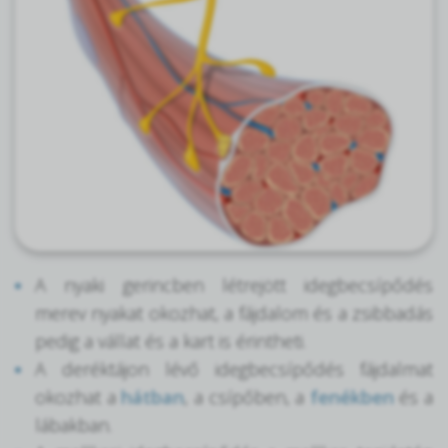
A nyaki gerincben létrejött idegbecsípődés
merev nyakat okozhat, a fájdalom és a zsibbadás
pedig a vállat és a kart is érintheti.
A deréktájon lévő idegbecsípődés fájdalmat
okozhat a
hátban
, a csípőben, a
fenékben
és a
lábakban.