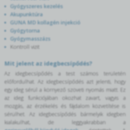
Gyógyszeres kezelés
Akupunktúra
GUNA MD kollagén injekció
Gyógytorna
Gyógymasszázs
Kontroll vizit
Mit jelent az idegbecsípődés?
Az idegbecsípődés a test számos területén
előfordulhat. Az idegbecsípődés azt jelenti, hogy
egy ideg sérül a környező szöveti nyomás miatt. Ez
az ideg funkciójában okozhat zavart, vagyis a
mozgás, az érzékelés és fájdalom közvetítése is
sérülhet. Az idegbecsípődés bármelyik idegben
kialakulhat, de leggyakrabban a