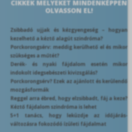
CIKKEK MELYEKET MINDENKÉPPEN
OLVASSON EL!
Zsibbadó ujjak és kézgyengeség – hogyan
kezelhető a kéztő alagút szindróma?
Porckorongsérv: meddig kerülhető el és mikor
szükséges a műtét?
Derék- és nyaki fájdalom esetén mikor
indokolt idegsebészeti kivizsgálás?
Porckorongsérv? Ezek az ajánlott és kerülendő
mozgásformák
Reggel arra ébred, hogy elzsibbadt, fáj a keze?
Kéztő fájdalom szindróma is lehet
5+1 tanács, hogy leküzdje az időjárás-
változásra fokozódó ízületi fájdalmat