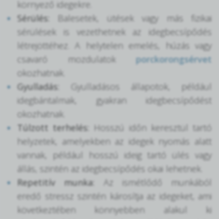
környező idegekre.
Sérülés:
Balesetek, ütések vagy más fizikai
sérülések is vezethetnek az idegbecsípődés
létrejöttéhez. A helytelen emelés, húzás vagy
csavaró mozdulatok
porckorongsérvet
okozhatnak.
Gyulladás:
Gyulladásos állapotok, például
idegbántalmak, gyakran idegbecsípődést
okozhatnak.
Túlzott terhelés:
Hosszú időn keresztül tartó
helyzetek, amelyekben az idegek nyomás alatt
vannak, például hosszú ideig tartó ülés vagy
állás, szintén az idegbecsípődés okai lehetnek.
Repetitív munka:
Az ismétlődő munkából
eredő stressz szintén károsítja az idegeket, ami
következtében könnyebben alakul ki