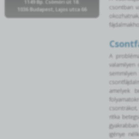
1149 Bp. Csömöri út 18.
csontban v
1036 Budapest, Lajos utca 66
okozhatnak
fájdalmakh
Csontf
A probléma 
valamilyen 
semmilyen 
csontfájdal
amelyek be
folyamatok
csontrákot,
ritka beteg
gyakrabban 
igénye nélk