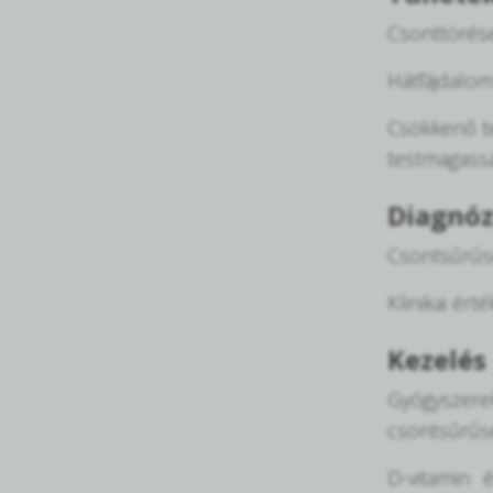
Csonttörése
Hátfájdalom:
Csökkenő te
testmagass
Diagnóz
Csontsűrűsé
Klinikai ért
Kezelés
Gyógyszerek
csontsűrűsé
D-vitamin 