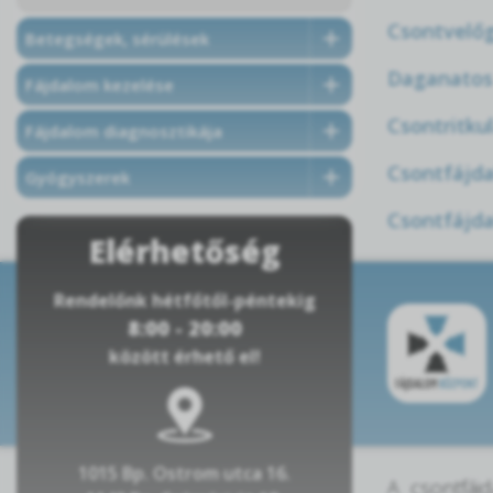
Csontvelőg
Betegségek, sérülések
Daganatos
Fájdalom kezelése
Csontritku
Fájdalom diagnosztikája
Csontfájda
Gyógyszerek
Csontfájd
Elérhetőség
Rendelőnk hétfőtől-péntekig
8:00 - 20:00
között érhető el!
1015 Bp. Ostrom utca 16.
A csontfáj