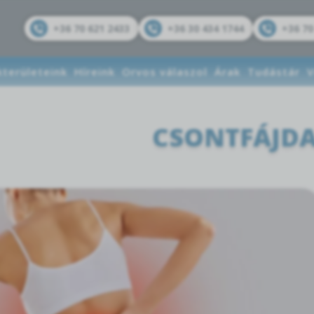
+36 70 621 2433
+36 30 434 1744
+36 70
kterületeink
Híreink
Orvos válaszol
Árak
Tudástár
V
CSONTFÁJD