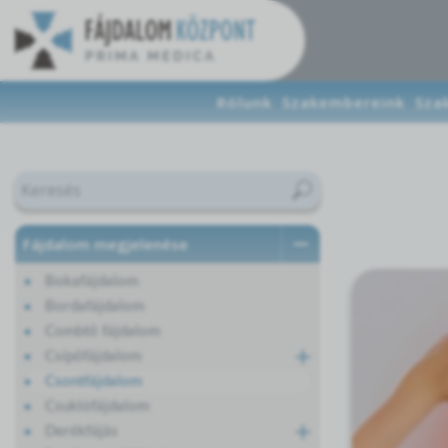
Rólunk
Szakembereink
Sza
Fájdalom megjelenése
Bokafájdalom
Bordafájdalom
Combtő fájdalom
Csípőfájdalom
Csontfájdalom
Csuklófájdalom
Derékfájás