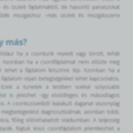
és ízületi fájdalmaktól, de hasonló panaszokat
ődik mozgáshoz –más ízületi és mozgásszervi
gy más?
például ha a csontunk repedt vagy törött, tehát
lép. Azonban ha a csontfájdalmat nem előzte meg
l lehet a fájdalom felszínre lép. Azonban ha a
 fájdalom olyan betegségekkel lehet kapcsolatos,
. Ezek a tünetek a testben sokkal súlyosabb
ést
is jelezhet –így elsődleges és másodlagos
is. A csontszövetből kialakult daganat viszonylag
j megbetegedést diagnosztizálnak, azonban több,
kra, főleg előrehaladott stádiumban. A teljesség
atarák. Rajtuk kívül csontfájdalom jelentkezhet a