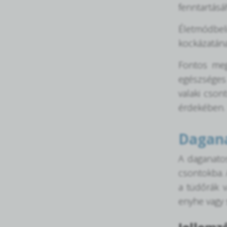
fenntartásá
Életmódbel
kockázatán
Fontos meg
egészséges 
valaki cson
érdekében.
Dagana
A daganato
csontokba. 
a tüdőrák v
enyhe vagy 