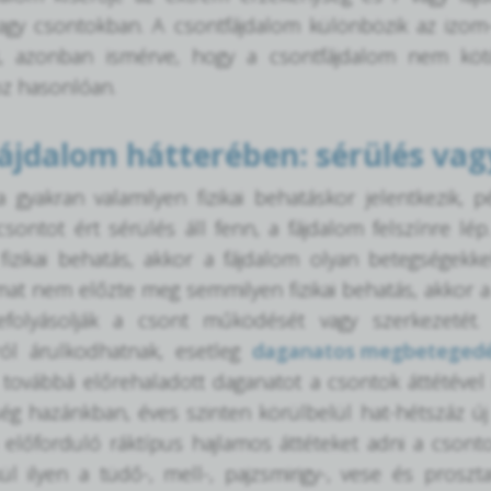
agy csontokban. A csontfájdalom különbözik az izom- 
, azonban ismérve, hogy a csontfájdalom nem köt
oz hasonlóan.
ájdalom hátterében: sérülés va
gyakran valamilyen fizikai behatáskor jelentkezik, 
csontot ért sérülés áll fenn, a fájdalom felszínre 
fizikai behatás, akkor a fájdalom olyan betegségekke
mat nem előzte meg semmilyen fizikai behatás, akkor a
folyásolják a csont működését vagy szerkezetét
ról árulkodhatnak, esetleg
daganatos megbeteged
 továbbá előrehaladott daganatot a csontok áttétével 
ség hazánkban, éves szinten körülbelül hat-hétszáz ú
előforduló ráktípus hajlamos áttéteket adni a csonto
ül ilyen a tüdő-, mell-, pajzsmirigy-, vese és proszt