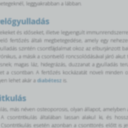
etegeknél, leggyakrabban a lábban.
előgyulladás
ekeket és időseket, illetve legyengült immunrendszerr
elő fertőzés általi megbetegedése, amely egy neheze
ulladás szintén csontfájdalmat okoz az elburjánzott b
krónikus, a másik a csontvelő roncsolódásával járó akut
nek; magas láz, hidegrázás, duzzanat a gyulladás terü
et a csontban. A fertőzés kockázatát növeli minden 
lyen lehet akár a
diabétesz
is.
itkulás
ulás, más néven osteoporosis, olyan állapot, amelyben
. A csontritkulás általában lassan alakul ki, és hos
 Csontritkulás esetén azonban a csonttörés előtt is jel