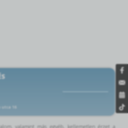
ÉS
 utca 16
dalom, valamint más egyéb, kellemetlen érzet a