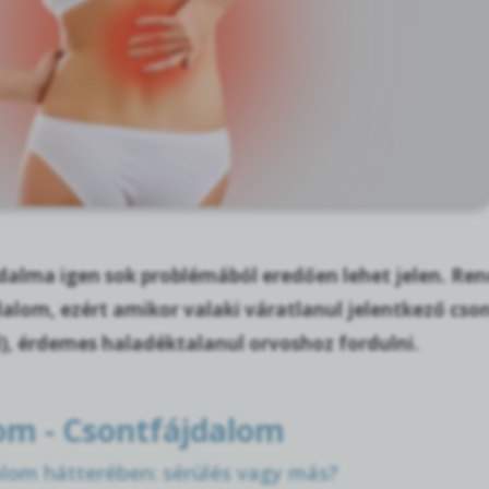
jdalma igen sok problémából eredően lehet jelen. Ren
alom, ezért amikor valaki váratlanul jelentkező cso
), érdemes haladéktalanul orvoshoz fordulni.
om - Csontfájdalom
lom hátterében: sérülés vagy más?