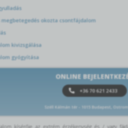
yulladás
 megbetegedés okozta csontfájdalom
lás
lom kivizsgálása
alom gyógyítása
ONLINE BEJELENTKEZ
+36 70 621 2433
Széll Kálmán tér - 1015 Budapest, Ostrom
dalom kísérője az extrém érzékenység és / vagy fáj