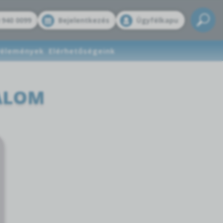
 940 0099
Bejelentkezés
Ügyfélkapu
élemények
Elérhetőségeink
ALOM