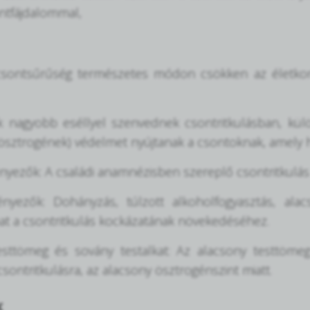
ntfájdalommal,
 csontsűrűség természetes módon csökken az életko
 nagyobb eséllyel szenvednek csontritkulásban, kül
(ösztrogének) védelmet nyújtanak a csontoknak, amely
ényezők: A családi anamnézisben szereplő csontritkulás 
ényezők: Dohányzás, túlzott alkoholfogyasztás, ala
at a csontritkulás kockázatának növekedéséhez.
esttömeg és sovány testalkat: Az alacsony testtöme
csontritkulásra, az alacsony ösztrogénszint miatt.
k