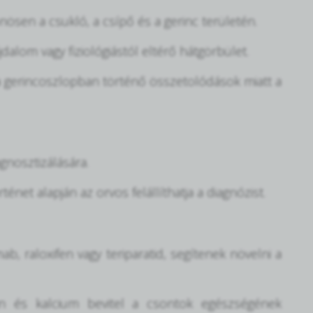
ösen a csukló, a csípő és a gerinc területén.
dalom vagy fiziológiástól eltérő hátgörbület.
 a gerincoszlopban történő összetolódások miatt a
gnosztizálására.
ténet alapján az orvos felállíthatja a diagnózist.
, raloxifen vagy teriparatid, segítenek növelni a
min és kalcium bevitel a csontok egészségének