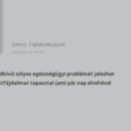
Szerző:
Fájdalomközpont
2024.04.19 10:10
dkívül súlyos egészségügyi problémát jelezhet
ntfájdalmat tapasztal (ami pár nap elteltével