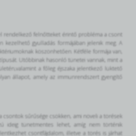
el rendelkező felnőtteket érintő probléma a csont
n kezelhető gyulladás formájában jelenik meg. A
aktériumoknak köszönhetően. Kétféle formája van,
 típusát. Utóbbinak hasonló tünetei vannak, mint a
letén,valamint a főleg éjszaka jelentkező lüktető
olyan állapot, amely az immunrendszert gyengítő
 a csontok sűrűsége csökken, ami növeli a törések
szú ideig tünetmentes lehet, amíg nem történik
entkezhet csontfájdalom, illetve a törés is járhat