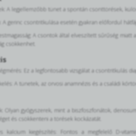
k: A legjellemzőbb tünet a spontán csonttörések, külön
 A gerinc csontritkulása esetén gyakran előfordul hátfáj
stmagasság: A csontok által elveszített sűrűség miatt
ág csökkenhet.
is
gmérés: Ez a legfontosabb vizsgálat a csontritkulás dia
ékelés: A tünetek, az orvosi anamnézis és a családi kórtör
: Olyan gyógyszerek, mint a biszfoszfonátok, denosumab
get és csökkenteni a törések kockázatát.
és kalcium kiegészítés: Fontos a megfelelő D-vita