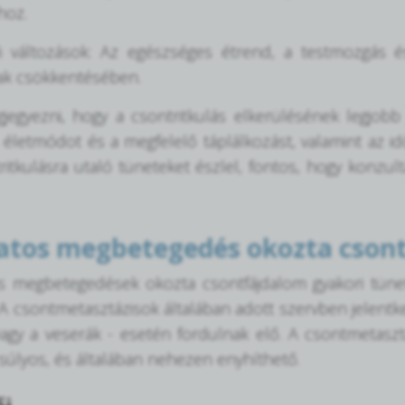
hoz.
i változások: Az egészséges étrend, a testmozgás é
ak csökkentésében.
jegyezni, hogy a csontritkulás elkerülésének legjob
életmódot és a megfelelő táplálkozást, valamint az id
tritkulásra utaló tüneteket észlel, fontos, hogy konzul
tos megbetegedés okozta cson
s megbetegedések okozta csontfájdalom gyakori tünet
A csontmetasztázisok általában adott szervben jelentke
agy a veserák - esetén fordulnak elő. A csontmetaszt
súlyos, és általában nehezen enyhíthető.