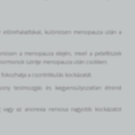
r előrehaladtával, különösen menopauza után a
önösen a menopauza idején, mivel a petefészek
 hormonok szintje menopauza után csökken.
fokozhatja a csontritkulás kockázatát.
csony testmozgás és kiegyensúlyozatlan étrend
g vagy az anorexia nervosa nagyobb kockázatot