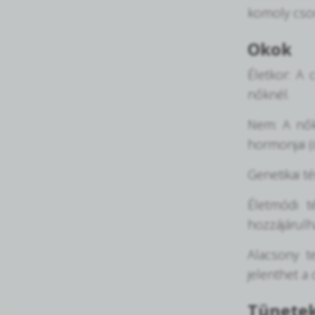
komoly cso
Okok
Életkor: A
nőknél.
Nem: A nők
hormonjai 
Genetikai t
Életmódi t
hozzájárulh
Alacsony t
jelenthet a 
Tünete