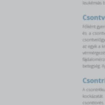
leukémiás b
Csontv
Főként gyer
és a csontv
csontvelőgy
az egyik a 
vérmérgezés
fájdalomérz
betegség. I
Csontr
A csontritk
kockázatát
csonttörés.