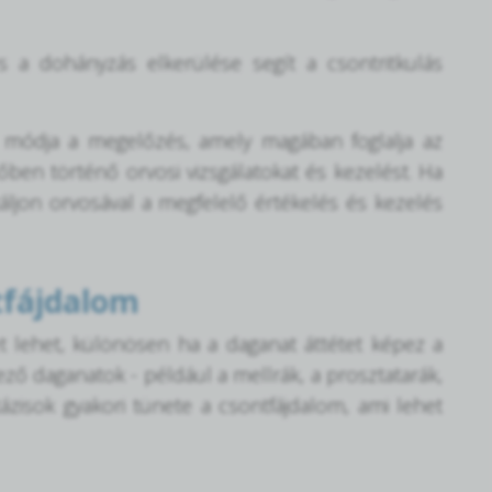
s a dohányzás elkerülése segít a csontritkulás
b módja a megelőzés, amely magában foglalja az
őben történő orvosi vizsgálatokat és kezelést. Ha
táljon orvosával a megfelelő értékelés és kezelés
tfájdalom
 lehet, különösen ha a daganat áttétet képez a
ző daganatok - például a mellrák, a prosztatarák,
ázisok gyakori tünete a csontfájdalom, ami lehet