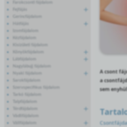
Farokcsonti fájdalom
Fejfájás
Gerincfájdalom
Hátfájás
Izomfájdalom
Kézfájdalom
Kisízületi fájdalom
Könyökfájdalom
Lábfájdalom
Nagylábujj fájdalom
A csont fá
Nyaki fájdalom
a csontfájd
Sarokfájdalom
Szervspecifikus fájdalom
sem enyhül
Tarkó fájdalom
Talpfájdalom
Tartal
Térdfájdalom
Vádlifájdalom
Csontfájda
Vállfájdalom