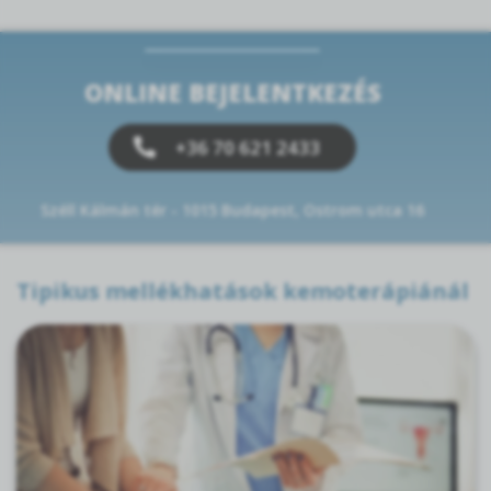
ONLINE BEJELENTKEZÉS
+36 70 621 2433
Széll Kálmán tér - 1015 Budapest, Ostrom utca 16
Tipikus mellékhatások kemoterápiánál