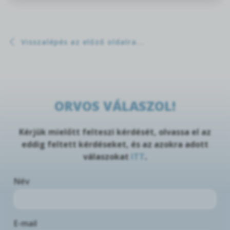
Visszalépés az előző oldalra...
ORVOS VÁLASZOL!
Kérjük mielőtt felteszi kérdését, olvassa el az
eddig feltett kérdéseket, és az azokra adott
válaszokat
ITT
.
Név
E-mail