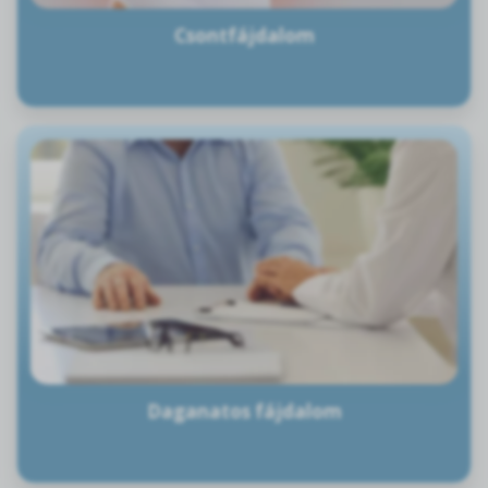
Csontfájdalom
Daganatos fájdalom