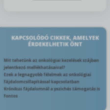
KAPCSOLÓDÓ CIKKEK, AMELYEK
ÉRDEKELHETIK ÖNT
Mit tehetünk az onkológiai kezelések szájban
jelentkező mellékhatásaival?
Ezek a legnagyobb félelmek az onkológiai
fájdalomcsillapítással kapcsolatban
Krónikus fájdalomnál a pszichés támogatás is
fontos