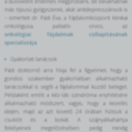
a duloxetint érdemes megpróbálni, de beválhatnak
más típusú gyógyszerek, akár antidepresszánsok is
– ismerteti dr. Pádi Éva, a Fájdalomközpont klinikai
onkológusa, palliatív orvos, az
onkológiai fájdalmak csillapításának
specialistája
.
Gyakorlati tanácsok
Pádi doktornő arra hívja fel a figyelmet, hogy a
gondos szakember gyakorlatban alkalmazható
tanácsokkal is segíti a fájdalommal küzdő beteget.
Példaként említi a kéz-láb szindróma enyhítésére
alkalmazható módszert, vagyis, hogy a kezelés
idején, majd az azt követő 24 órában hűtsük a
csuklót és a bokát. A szájnyálkahártya
fekélyeinek megelőzésében pedig mindig