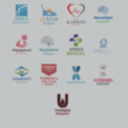
jó
Alvás
IMMUN
KÖZPONT
Központ
S
POR
T
O
R
V
OS
I
KÖ
ZPON
T