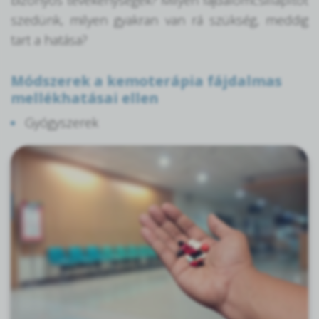
szedünk, milyen gyakran van rá szükség, meddig
tart a hatása?
Módszerek a kemoterápia fájdalmas
mellékhatásai ellen
Gyógyszerek