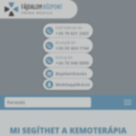
Széll Kálmán tér
+36 70 621 2433
Bosnyák tér
+36 30 434 1744
Kolosy tér
+36 70 940 0099
Bejelentkezés
Mobilapplikáció
MI SEGÍTHET A KEMOTERÁPIA