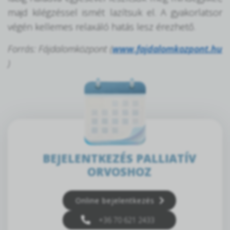
majd kilégzéssel ismét lazítsuk el. A gyakorlatsor
végén kellemes relaxáló hatás lesz érezhető.
Forrás: Fájdalomközpont (
www.fajdalomkozpont.hu
)
BEJELENTKEZÉS PALLIATÍV
ORVOSHOZ
Online bejelentkezés
+36 70 621 2433