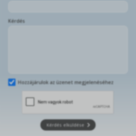
Kérdés
Hozzájárulok az üzenet megjelenéséhez
Kérdés elküldése