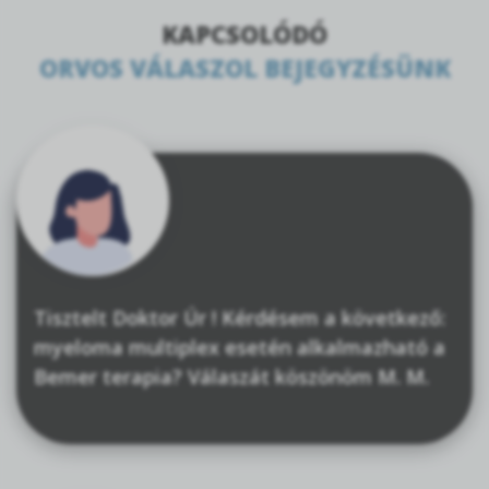
KAPCSOLÓDÓ
ORVOS VÁLASZOL BEJEGYZÉSÜNK
Tisztelt Doktor Úr ! Kérdésem a következő:
myeloma multiplex esetén alkalmazható a
Bemer terapia? Válaszát köszönöm M. M.