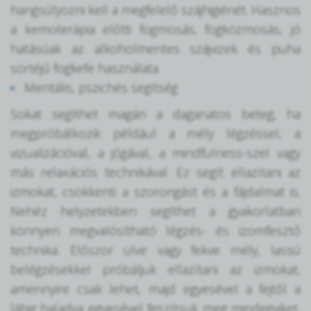
hangsúlyozni kell a megfelelő szájhigiénét. Hasznos
a kemoterápia előtti fogmosás, fogközmosás, jó
hatásúak az alkoholmentes szájvizek és puha
sörtéjű fogkefe használata.
Mentális, pszichés segítség
Sokat segíthet magán a daganatos beteg, ha
megpróbálkozik például a mély légzéssel, a
vizualizációval, a jógával, a mindfulness-szel vagy
más relaxációs technikával. Ez segít ellazítani az
izmokat, csökkenti a szorongást és a fájdalmat is.
Nehéz helyzetekben segíthet a gyakorlatban
könnyen megvalósítható légzés- és izomfesztő
technika. Először ülve vagy fekve mély, lassú
belégzésekkel próbáljuk ellazítani az izmokat,
amennyire csak lehet, majd egyesével a fejtől a
lábig haladva egyesével feszítsük meg mindegyiket,