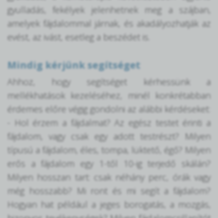
gyulladás, fekélyek jelenhetnek meg a szájban,
amelyek fájdalommal járnak, és akadályozhatják az
evést, az ivást, esetleg a beszédet is.
Mindig kérjünk segítséget
Ahhoz, hogy segítséget kérhessünk a
mellékhatások kezeléséhez, minél konkrétabban
érdemes előre végig gondolni az alábbi kérdéseket:
- Hol érzem a fájdalmat? Az egész testet érinti a
fájdalom, vagy csak egy adott testrészt? Milyen
típusú a fájdalom, éles, tompa, lüktető, égő? Milyen
erős a fájdalom egy 1-től 10-ig terjedő skálán?
Milyen hosszan tart: csak néhány perc, órák vagy
még hosszabb? Mi ront és mi segít a fájdalom?
Hogyan hat például a jeges borogatás, a mozgás,
bizonyos tevékenységek? Milyen fájdalomcsillapítót