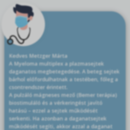
Kedves Metzger Márta
A Myeloma multiplex a plazmasejtek
daganatos megbetegedése. A beteg sejtek
bárhol előfordulhatnak a testében, főleg a
csontrendszer érintett.
A pulzáló mágneses mező (Bemer terápia)
biostimuláló és a vérkeringést javító
hatású – ezzel a sejtek működését
serkenti. Ha azonban a daganatsejtek
működését segíti, akkor azzal a daganat