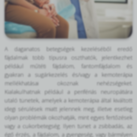
A daganatos betegségek kezeléséből eredő
fájdalmak több típusra oszthatók, jelentkezhet
például műtéti fájdalom, fantomfájdalom és
gyakran a sugárkezelés és/vagy a kemoterápia
mellékhatásai okoznak nehézségeket.
Kialakulhatnak például a perifériás neuropátiára
utaló tünetek, amelyek a kemoterápia által kiváltott
idegi sérülések miatt jelennek meg, illetve esetleg
olyan problémák okozhatják, mint egyes fertőzések
vagy a cukorbetegség. Ilyen tünet a zsibbadás, az
égő érzés, a fájdalom, a gyengeség, vagy bármilyen