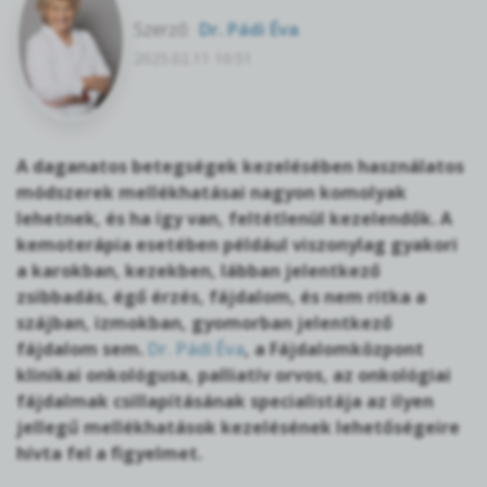
Szerző:
Dr. Pádi Éva
2025.02.11 10:51
A daganatos betegségek kezelésében használatos
módszerek mellékhatásai nagyon komolyak
lehetnek, és ha így van, feltétlenül kezelendők. A
kemoterápia esetében például viszonylag gyakori
a karokban, kezekben, lábban jelentkező
zsibbadás, égő érzés, fájdalom, és nem ritka a
szájban, izmokban, gyomorban jelentkező
fájdalom sem.
Dr. Pádi Éva
, a Fájdalomközpont
klinikai onkológusa, palliatív orvos, az onkológiai
fájdalmak csillapításának specialistája az ilyen
jellegű mellékhatások kezelésének lehetőségeire
hívta fel a figyelmet.