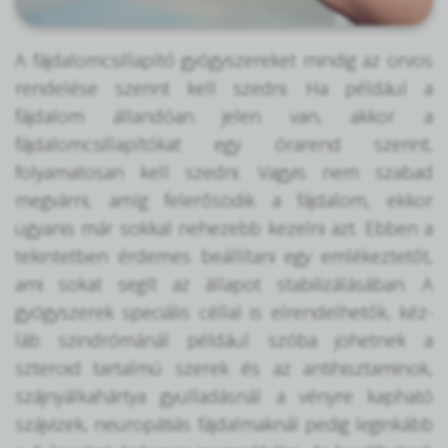
A fájdalomcsillapító gyógyszereket mindig az orvos
rendelése szerint kell szedni. Ha például a
fájdalom állandóan jelen van, akkor a
fájdalomcsillapítókat egy órarend szerint,
folyamatosan kell szedni. Vagyis nem szabad
megvárni, amíg felerősödik a fájdalom, ekkor
ugyanis már sokkal nehezebb kezelni azt. Ebben a
tekintetben érdemes beállítani egy emlékeztetőt,
ami sokat segít az állapot stabilizálásában. A
gyógyszerek speciális céllal is elrendelhetők, kéz-
láb szindrómánál például szóba jöhetnek a
szteroid tartalmú szerek és az antihisztaminok,
szájnyálkahártya gyulladásnál a vényre kapható
szájvizek, neuropátiás fájdalmaknál pedig leginkább