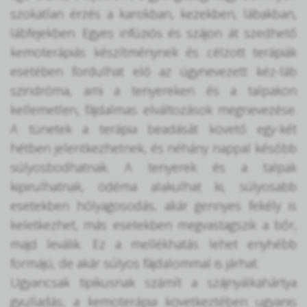
szokatlan érzés a karokban, kezekben, lábakban,
lábfejekben. Egyes infúziós és szájon át szedhető
kemoterápiás készítménynek és célzott terápiák
esetében fordulhat elő az úgynevezett kéz-láb
szindróma, ami a tenyereken és a talpakon
kellemetlen, fájdalmas elváltozások megnevezése.
A tünetek a terápia beadását követő egy-két
hétben jelentkezhetnek, és néhány nappal később
súlyosbodhatnak. A tenyerek és a talpak
kipirulhatnak, ödéma alakulhat ki, súlyosabb
esetekben hólyagosodás, akár gennyes fekély is
keletkezhet, más esetekben megvastagszik a bőr,
majd leválik. Ez a mellékhatás lehet enyhébb
formájú, de akár súlyos fájdalommal is járhat.
Ugyancsak tipikusnak számít a szájnyálkahártya
gyulladás, a kemoterápia következtében ugyanis