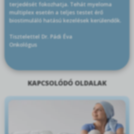
terjedését fokozhatja. Tehát myeloma
multiplex esetén a teljes testet érő
biostimuláló hatású kezelések kerülendők.
Tisztelettel Dr. Pádi Éva
Onkológus
KAPCSOLÓDÓ OLDALAK