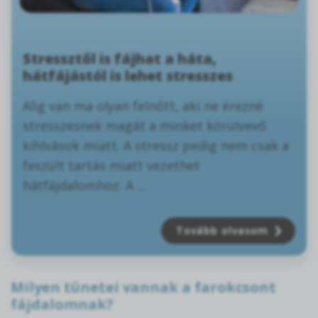
Stressztől is fájhat a háta,
hátfájástól is lehet stresszes
Alig van ma olyan felnőtt, aki ne érezné
stresszesnek magát a minket körülvevő
kihívások miatt. A stressz pedig nem csak a
feszült tartás miatt vezethet
hátfájdalomhoz. A ...
Tovább olvasom
Milyen tünetei vannak a farokcsont
fájdalomnak?