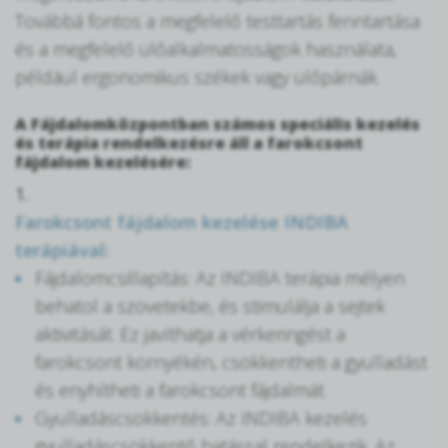
Továbbá fontos a megfelelő testtartás fenntartása
és a megfelelő ülőalkalmatosságok használata,
például ergonomikus székek vagy ülőpárnák.
A Fájdalomközpontban számos speciális kezelés
és terápia rendelkezésre áll a farokcsont
fájdalom kezelésére:
1.
Farokcsont fájdalom kezelése INDIBA
terápiával:
Fájdalomcsillapítás: Az INDIBA terápia mélyen
behatol a szövetekbe, és stimulálja a sejtek
aktivitását. Ez javíthatja a vérkeringést a
farokcsont környékén, csökkentheti a gyulladást
és enyhítheti a farokcsont fájdalmát.
Gyulladáscsökkentés: Az INDIBA kezelés
gyulladáscsökkentő hatással rendelkezik. Az