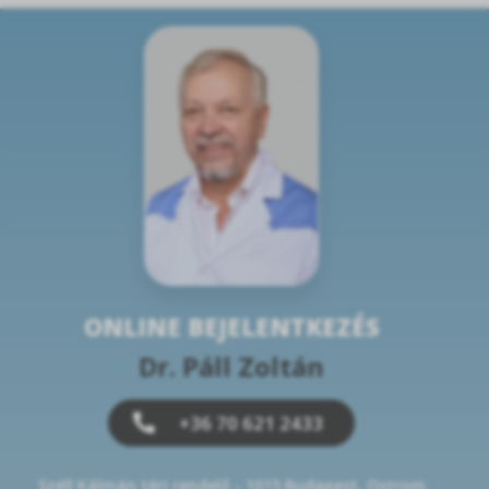
ONLINE BEJELENTKEZÉS
Dr. Páll Zoltán
+36 70 621 2433
Széll Kálmán téri rendelő - 1015 Budapest, Ostrom