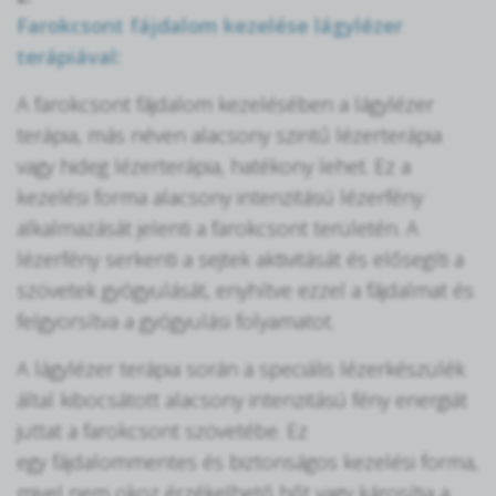
Farokcsont fájdalom kezelése lágylézer
terápiával:
A farokcsont fájdalom kezelésében a lágylézer
terápia, más néven alacsony szintű lézerterápia
vagy hideg lézerterápia, hatékony lehet. Ez a
kezelési forma alacsony intenzitású lézerfény
alkalmazását jelenti a farokcsont területén. A
lézerfény serkenti a sejtek aktivitását és elősegíti a
szövetek gyógyulását, enyhítve ezzel a fájdalmat és
felgyorsítva a gyógyulási folyamatot.
A lágylézer terápia során a speciális lézerkészülék
által kibocsátott alacsony intenzitású fény energiát
juttat a farokcsont szövetébe. Ez
egy fájdalommentes és biztonságos kezelési forma,
mivel nem okoz érzékelhető hőt vagy károsítja a