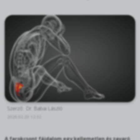
Szerző:
Dr. Babai László
2026.02.20 12:32
A farokcsont fájdalom egy kellemetlen és zavaró