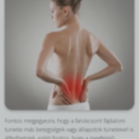
Fontos megjegyezni, hogy a farokcsont fájdalom
tünetei más betegségek vagy állapotok tüneteivel is
átfedhetnek, ezért fontos, hogy a megfelelő