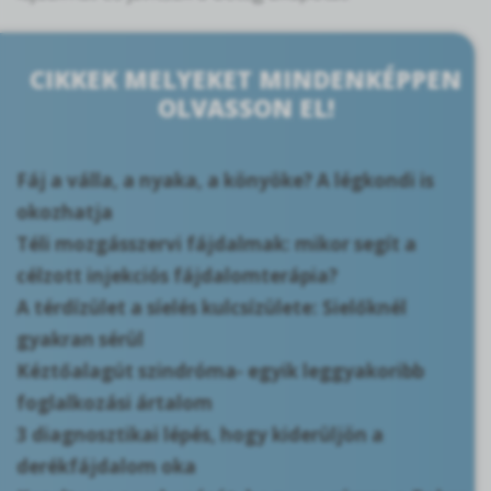
CIKKEK MELYEKET MINDENKÉPPEN
OLVASSON EL!
Fáj a válla, a nyaka, a könyöke? A légkondi is
okozhatja
Téli mozgásszervi fájdalmak: mikor segít a
célzott injekciós fájdalomterápia?
A térdízület a síelés kulcsízülete: Sielőknél
gyakran sérül
Kéztőalagút szindróma- egyik leggyakoribb
foglalkozási ártalom
3 diagnosztikai lépés, hogy kiderüljön a
derékfájdalom oka