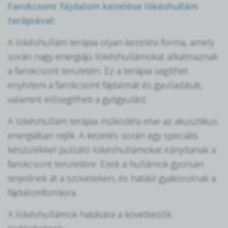
Farokcsont fájdalom kezelése lökéshullám
terápiával:
A lökéshullám terápia olyan kezelési forma, amely
során nagy energiájú lökéshullámokat alkalmaznak
a farokcsont területén. Ez a terápia segíthet
enyhíteni a farokcsont fájdalmát és gyulladását,
valamint elősegítheti a gyógyulást.
A lökéshullám terápia működési elve az akusztikus
energiában rejlik. A kezelés során egy speciális
készülékkel pulzáló lökéshullámokat irányítanak a
farokcsont területére. Ezek a hullámok gyorsan
terjednek át a szöveteken, és hatást gyakorolnak a
fájdalomforrásra.
A lökéshullámok hatására a következők