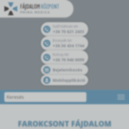
Széll Kálmán tér
+36 70 621 2433
Bosnyák tér
+36 30 434 1744
Kolosy tér
+36 70 940 0099
Bejelentkezés
Mobilapplikáció
FAROKCSONT FÁJDALOM