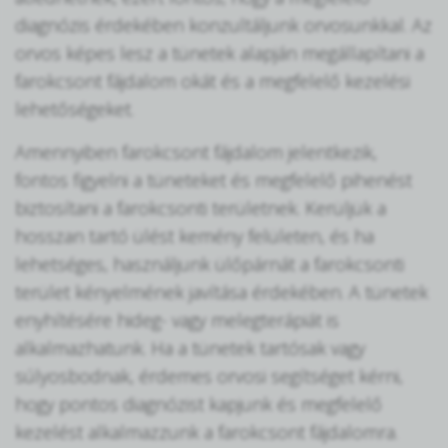
diagnózis érdekében konzultáljunk orvosunkkal. Az
orvos képes lesz a tünetek alapján megállapítani a
farokcsont fájdalom okát és a megfelelő kezelési
lehetőségeket.
Amennyiben farokcsont fájdalom jelentkezik,
fontos figyelni a tüneteket és megfelelő pihenést
biztosítani a farokcsonti területnek. Kerüljük a
hosszan tartó ülést kemény felületen, és ha
lehetséges, használjunk ülőpárnát a farokcsonti
terület kényelmének javítása érdekében. A tünetek
enyhítésére hideg- vagy melegterápiát is
alkalmazhatunk. Ha a tünetek tartósak vagy
súlyosbodnak, érdemes orvosi segítséget kérni,
hogy pontos diagnózist kapjunk és megfelelő
kezelést alkalmazzunk a farokcsont fájdalomra.