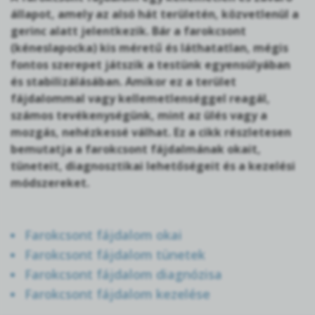
állapot, amely az alsó hát területén, közvetlenül a
gerinc alatt jelentkezik. Bár a farokcsont
(kéneslapocka) kis méretű és láthatatlan, mégis
fontos szerepet játszik a testünk egyensúlyában
és stabilizálásában. Amikor ez a terület
fájdalommal vagy kellemetlenséggel reagál,
számos tevékenységünk, mint az ülés vagy a
mozgás, nehézkessé válhat. Ez a cikk részletesen
bemutatja a farokcsont fájdalmának okait,
tüneteit, diagnosztikai lehetőségeit és a kezelési
módszereket.
Farokcsont fájdalom okai
Farokcsont fájdalom tünetek
Farokcsont fájdalom diagnózisa
Farokcsont fájdalom kezelése