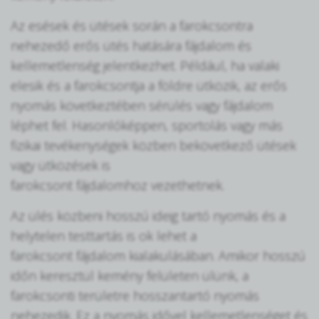
Az esések és ütések során a farokcsontra
nehezedő erős ütés hatására fájdalom és
kellemetlenség jelentkezhet. Például, ha valaki
elesik és a farokcsontja a földre ütközik, az erős
nyomás következtében sérülés vagy fájdalom
léphet fel. Hasonlóképpen, sportolás vagy más
fizikai tevékenységek közben bekövetkező ütések
vagy ütközések is
farokcsont fájdalomhoz vezethetnek.
Az ülés közbeni hosszú ideig tartó nyomás és a
helytelen testtartás is ok lehet a
farokcsont fájdalom kialakulásában. Amikor hosszú
időn keresztül kemény felületen ülünk, a
farokcsonti területre hosszantartó nyomás
nehezedik. Ez a nyomás idővel kellemetlenséget és