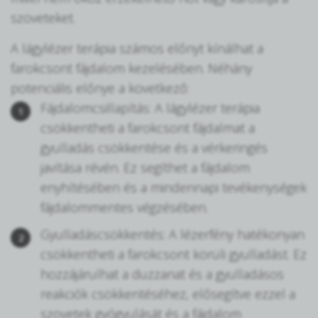
szöveteket.
A lágylézer terápia számos előnyt kínálhat a
farokcsont fájdalom kezelésében. Néhány
potenciális előnye a következő:
Fájdalomcsillapítás: A lágylézer terápia
csökkentheti a farokcsont fájdalmat a
gyulladás csökkentése és a vérkeringés
javítása révén. Ez segíthet a fájdalom
enyhítésében és a mindennapi tevékenységek
fájdalommentes végzésében.
Gyulladáscsökkentés: A lézerfény hatékonyan
csökkentheti a farokcsont körüli gyulladást. Ez
hozzájárulhat a duzzanat és a gyulladásos
reakciók csökkentéséhez, elősegítve ezzel a
szövetek gyógyulását és a fájdalom