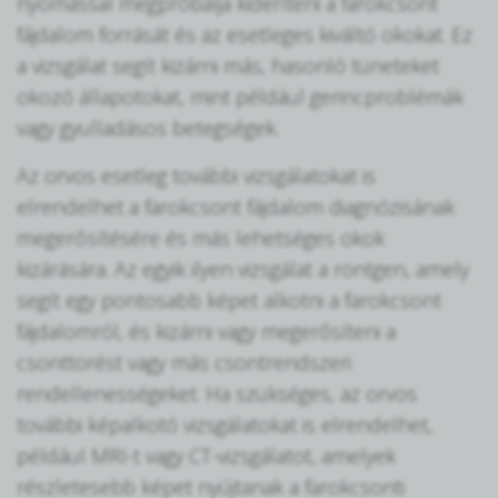
nyomással megpróbálja kideríteni a farokcsont
fájdalom forrását és az esetleges kiváltó okokat. Ez
a vizsgálat segít kizárni más, hasonló tüneteket
okozó állapotokat, mint például gerincproblémák
vagy gyulladásos betegségek.
Az orvos esetleg további vizsgálatokat is
elrendelhet a farokcsont fájdalom diagnózisának
megerősítésére és más lehetséges okok
kizárására. Az egyik ilyen vizsgálat a röntgen, amely
segít egy pontosabb képet alkotni a farokcsont
fájdalomról, és kizárni vagy megerősíteni a
csonttörést vagy más csontrendszeri
rendellenességeket. Ha szükséges, az orvos
további képalkotó vizsgálatokat is elrendelhet,
például MRI-t vagy CT-vizsgálatot, amelyek
részletesebb képet nyújtanak a farokcsonti