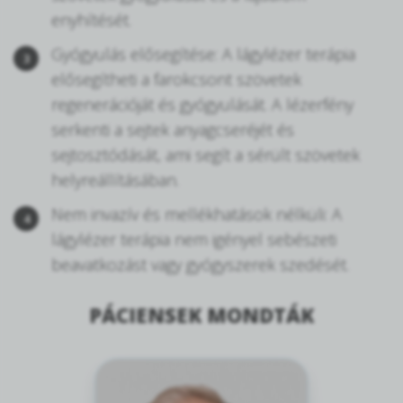
enyhítését.
Gyógyulás elősegítése: A lágylézer terápia
elősegítheti a farokcsont szövetek
regenerációját és gyógyulását. A lézerfény
serkenti a sejtek anyagcseréjét és
sejtosztódását, ami segít a sérült szövetek
helyreállításában.
Nem invazív és mellékhatások nélküli: A
lágylézer terápia nem igényel sebészeti
beavatkozást vagy gyógyszerek szedését.
PÁCIENSEK MONDTÁK