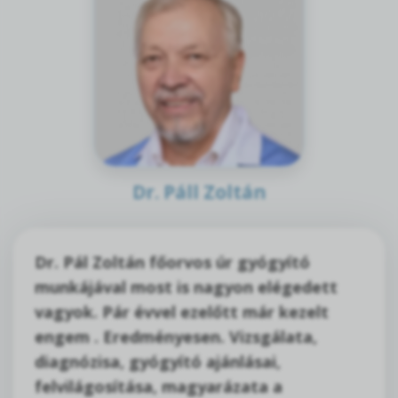
Dr. Páll Zoltán
Dr. Pál Zoltán főorvos úr gyógyító
munkájával most is nagyon elégedett
vagyok. Pár évvel ezelőtt már kezelt
engem . Eredményesen. Vizsgálata,
diagnózisa, gyógyító ajánlásai,
felvilágosítása, magyarázata a