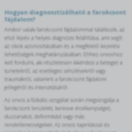
Hogyan diagnosztizálható a farokcsont
fájdalom?
Amikor valaki farokcsont fájdalommal találkozik, az
első lépés a helyes diagnózis felállítása, ami segít
az okok azonosításában és a megfelelő kezelési
lehetőségek meghatározásában. Ehhez orvoshoz
kell fordulni, aki részletesen kikérdezi a beteget a
tünetekről, az esetleges sérülésekről vagy
traumákról, valamint a farokcsont fájdalom
jellegéről és intenzitásáról.
Az orvos a fizikális vizsgálat során megvizsgálja a
farokcsont területét, keresve érzékenységet,
duzzanatot, deformitást vagy más
rendellenességeket. Az orvos tapintással és