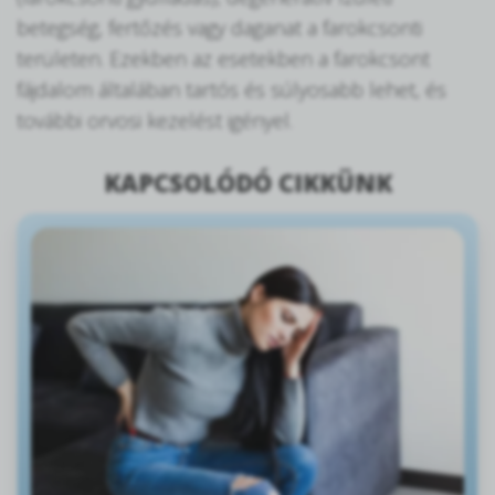
betegség, fertőzés vagy daganat a farokcsonti
területen. Ezekben az esetekben a farokcsont
fájdalom általában tartós és súlyosabb lehet, és
további orvosi kezelést igényel.
KAPCSOLÓDÓ CIKKÜNK