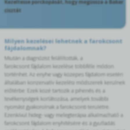
Kezeltesse porckopását, hogy megússza a Baker
cisztát
Milyen kezelései lehetnek a farokcsont
fájdalomnak?
Miután a diagnózist felállították, a
farokcsont fájdalom kezelése többféle módon
történhet. Az enyhe vagy közepes fájdalom esetén
általában konzervatív kezelési módszerek kerülnek
előtérbe. Ezek közé tartozik a pihenés és a
tevékenységek korlátozása, amelyek további
nyomást gyakorolnak a farokcsonti területre.
Ezenkívül hideg- vagy melegterápia alkalmazható a
farokcsont fájdalom enyhítésére és a gyulladás