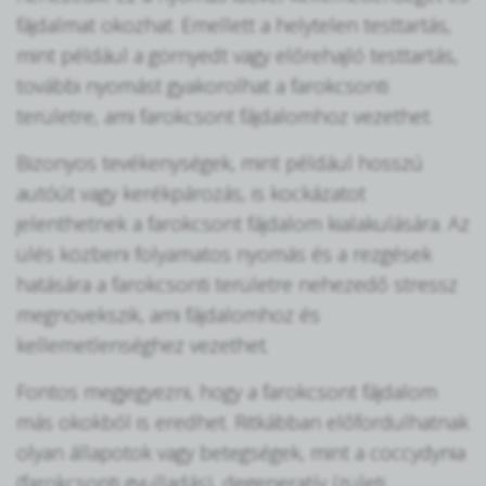
fájdalmat okozhat. Emellett a helytelen testtartás,
mint például a görnyedt vagy előrehajló testtartás,
további nyomást gyakorolhat a farokcsonti
területre, ami farokcsont fájdalomhoz vezethet.
Bizonyos tevékenységek, mint például hosszú
autóút vagy kerékpározás, is kockázatot
jelenthetnek a farokcsont fájdalom kialakulására. Az
ülés közbeni folyamatos nyomás és a rezgések
hatására a farokcsonti területre nehezedő stressz
megnövekszik, ami fájdalomhoz és
kellemetlenséghez vezethet.
Fontos megjegyezni, hogy a farokcsont fájdalom
más okokból is eredhet. Ritkábban előfordulhatnak
olyan állapotok vagy betegségek, mint a coccydynia
(farokcsonti gyulladás), degeneratív ízületi