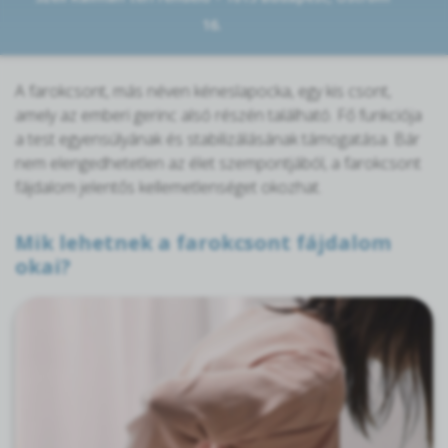
16.
A farokcsont, más néven kéneslapocka, egy kis csont,
amely az emberi gerinc alsó részén található. Fő funkciója
a test egyensúlyának és stabilizálásának támogatása. Bár
nem elengedhetetlen az élet szempontjából, a farokcsont
fájdalom jelentős kellemetlenséget okozhat.
Mik lehetnek a farokcsont fájdalom
okai?