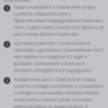
történhetnek:
Fájdalomcsillapítás: A lökéshullám terápia
csökkenti a fájdalomérzetet a
fájdalomérzékelő idegvégződések blokkolása
révén. Ezáltal enyhül a farokcsont fájdalma, és
javul a beteg általános közérzete.
Gyulladáscsökkentés: A lökéshullámok
stimulálják a gyulladásos folyamatokban részt
vevő sejteket és anyagokat. Ez segíti a
gyulladás csökkentését a farokcsont
területén, elősegítve ezzel a gyógyulást.
Kollagénstimuláció: A lökéshullám terápia
serkenti a kollagén termelését a szövetekben.
A kollagén a szervezetben található fehérje,
amely fontos szerepet játszik a szövetek
regenerációjában és gyógyulásában. A