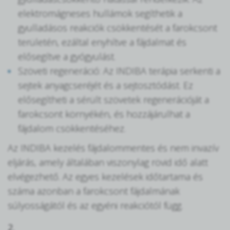
elektromágneses hullámok segíthetik a
gyulladásos reakciók csökkentését a farokcsont
területén, ezáltal enyhítve a fájdalmat és
elősegítve a gyógyulást.
Szöveti regeneráció: Az INDIBA terápia serkenti a
sejtek anyagcseréjét és a sejtosztódást. Ez
elősegítheti a sérült szövetek regenerációját a
farokcsont környékén, és hozzájárulhat a
fájdalom csökkentéséhez.
Az INDIBA kezelés fájdalommentes és nem invazív
eljárás, amely általában viszonylag rövid idő alatt
elvégezhető. Az egyes kezelések időtartama és
száma azonban a farokcsont fájdalmának
súlyosságától és az egyéni reakciótól függ.
2.