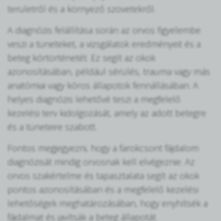
területről és a környező szövetekről.
A diagnózis felállítása során az orvos figyelembe
veszi a tüneteket, a vizsgálatok eredményeit és a
beteg kórtörténetét. Ez segít az okok
azonosításában, például sérülés, trauma vagy más
anatómiai vagy kóros állapotok fennállásában. A
helyes diagnózis lehetővé teszi a megfelelő
kezelési terv kidolgozását, amely az adott betegre
és a tüneteire szabott.
Fontos megjegyezni, hogy a farokcsont fájdalom
diagnózisát mindig orvosnak kell elvégeznie. Az
orvos szakértelme és tapasztalata segít az okok
pontos azonosításában és a megfelelő kezelési
lehetőségek meghatározásában, hogy enyhítsék a
fájdalmat és javítsák a beteg állapotát.