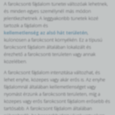
A farokcsonti fájdalom tünetei változóak lehetnek,
és minden egyes személynél más módon
jelentkezhetnek. A leggyakoribb tünetek közé
tartozik a fájdalom és
kellemetlenség az alsó hát területén
,
különösen a farokcsont környékén. Ez a típusú
farokcsont fájdalom általában lokalizált és
érezhető a farokcsonti területen vagy annak
közelében.
A farokcsont fájdalom intenzitása változhat, és
lehet enyhe, közepes vagy akár erős is. Az enyhe
fájdalomnál általában kellemetlenséget vagy
nyomást érzünk a farokcsonti területen, míg a
közepes vagy erős farokcsont fájdalom erősebb és
tartósabb. A farokcsont fájdalom általában