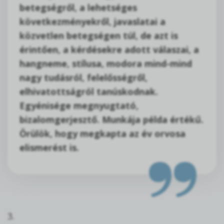
betegségről, a lehetséges
következményekről, javaslatai a
közvetlen betegségen túl, de azt is
érintően, a kérdésekre adott válaszai, a
hangneme, stílusa, modora mind-mind
nagy tudásról, felelősségről,
elhivatottságról tanúskodnak.
Egyénisége megnyugtató,
bizalomgerjesztő. Munkája példa értékű.
Örülök, hogy megkapta az év orvosa
elismerést is.
3.