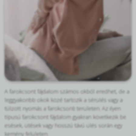
A farokcsont fájdalom számos okból eredhet, de a
leggyakoribb okok közé tartozik a sérülés vagy a
túlzott nyomás a farokcsonti területen. Az ilyen
típusú farokcsont fájdalom gyakran következik be
esések, ütések vagy hosszú távú ülés során egy
kemény felületen.