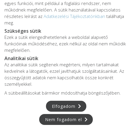
elősegítésére.
egyes funkciói, mint például a foglalási rendszer, nem
működnek megfelelően. A sütik használatával kapcsolatos
A PRP terápia során először egy kis mennyiségű
részletes leírást az
Adatkezelési Tájékoztatónkban
találhatja
meg.
vér vesznek le a páciensből, majd ezt a vérmintát
Szükséges sütik
centrifugálással feldolgozzák. A centrifugálás során
Ezek a sütik elengedhetetlenek a weboldal alapvető
a vérből elkülönítik a vérlemezkéket és a
funkcióinak működéséhez, ezek nélkül az oldal nem működik
vérplazmát. Ezután a vérlemezkéket tartalmazó
megfelelően.
plazmát koncentrálják, így létrehozva a trombocita
Analitikai sütik
Az analitikai sütik segítenek megérteni, milyen tartalmakat
gazdag plazmát.
kedvelnek a látogatók, ezzel javíthatjuk szolgáltatásainkat. Az
A PRP terápia hatása a vérlemezkékben található
összegyűjtött adatok nem kapcsolhatók össze konkrét
személyekkel.
növekedési faktoroknak és sejtkommunikációs
A sütibeállításokat bármikor módosíthatja böngészőjében.
anyagoknak köszönhető. Amikor a PRP-t injekció
formájában alkalmazzák a farokcsont területén,
Elfogadom
ezek a növekedési faktorok és sejtkommunikációs
anyagok aktiválják és serkentik a sejtek működését.
Nem fogadom el
A PRP terápia elősegítheti a farokcsont fájdalmának