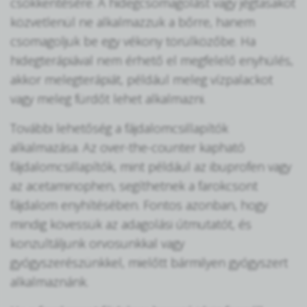
csökkentésére. A hidegcsomagolást vagy jégtasakot
közvetlenül ne alkalmazzuk a bőrre, hanem
csomagoljuk be egy vékony törülközőbe. Ha
hidegterápiával nem érhető el megfelelő enyhülés,
akkor melegterápiát, például meleg vízpalackot
vagy meleg fürdőt lehet alkalmazni.
További lehetőség a fájdalomcsillapítók
alkalmazása. Az over-the-counter kapható
fájdalomcsillapítók, mint például az ibuprofen vagy
az acetaminophen, segíthetnek a farokcsont
fájdalom enyhítésében. Fontos azonban, hogy
mindig kövessük az adagolási útmutatót, és
konzultáljunk orvosunkkal vagy
gyógyszerészünkkel, mielőtt bármilyen gyógyszert
alkalmaznánk.