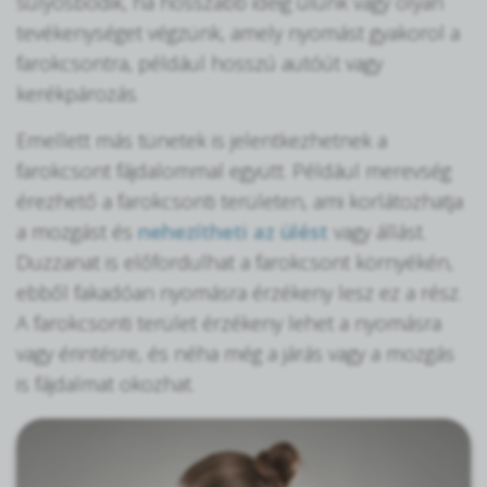
súlyosbodik, ha hosszabb ideig ülünk vagy olyan
tevékenységet végzünk, amely nyomást gyakorol a
farokcsontra, például hosszú autóút vagy
kerékpározás.
Emellett más tünetek is jelentkezhetnek a
farokcsont fájdalommal együtt. Például merevség
érezhető a farokcsonti területen, ami korlátozhatja
a mozgást és
nehezítheti az ülést
vagy állást.
Duzzanat is előfordulhat a farokcsont környékén,
ebből fakadóan nyomásra érzékeny lesz ez a rész.
A farokcsonti terület érzékeny lehet a nyomásra
vagy érintésre, és néha még a járás vagy a mozgás
is fájdalmat okozhat.