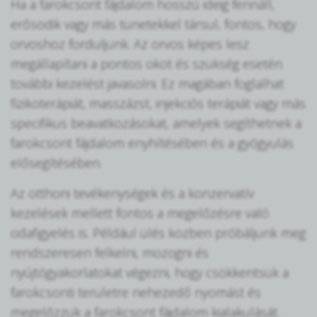
Ha a farokcsont fájdalom hosszú ideig fennáll,
erősödik vagy más tünetekkel társul, fontos, hogy
orvoshoz forduljunk. Az orvos képes lesz
megállapítani a pontos okot és szükség esetén
további kezelést javasolni. Ez magában foglalhat
fizikoterápiát, masszázst, injekciós terápiát vagy más
specifikus beavatkozásokat, amelyek segíthetnek a
farokcsont fájdalom enyhítésében és a gyógyulás
elősegítésében.
Az otthoni tevékenységek és a konzervatív
kezelések mellett fontos a megelőzésre való
odafigyelés is. Például ülés közben próbáljunk meg
rendszeresen felkelni, mozogni és
nyújtógyakorlatokat végezni, hogy csökkentsük a
farokcsonti területre nehezedő nyomást és
megelőzzük a farokcsont fájdalom kialakulását.