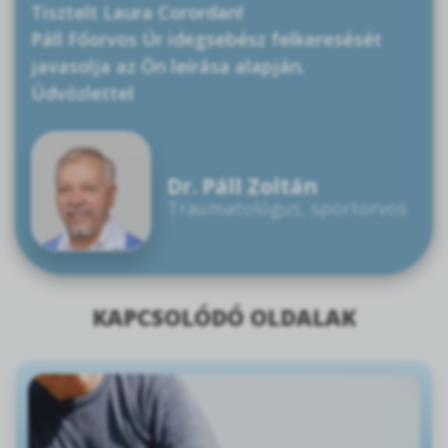
Tisztelt Laura Corordan!
Páll Főorvos Úr idegsebész felkeresését
javasolja az Ön leírása alapján.
Üdvözlettel
Dr. Páll Zoltán
Traumatológus, sportorvos
KAPCSOLÓDÓ OLDALAK