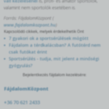
váll kezelésénél
is, profi- és amatőr sportolók,
valamint nem sportolók esetében is.
Forrás: FájdalomKözpont (
www.fajdalomkozpont.hu
)
Kapcsolódó cikkek, melyek érdekelhetik Önt
7 gyakori ok a sportsérülések mögött
Fájdalom a térdkalácsban? A futótérd nem
csak futókat érint
Sportsérülés - tudja, mit jelent a minőségi
gyógyulás?
Bejelentkezés fájdalom kezelésére:
FájdalomKözpont
+36 70 621 2433