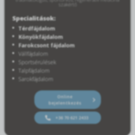
szakértő
Specialitások:
Térdfájdalom
Könyökfájdalom
Farokcsont fájdalom
Vállfájdalom
Sportsérülések
Talpfájdalom
Sarokfájdalom
Online
bejelentkezés
+36 70 621 2433