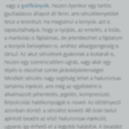
vagy a
golfkönyök
, hiszen ilyenkor egy tartós
gyulladásos állapot áll fenn, ami sérülékenyebbé
teszi a testrészt. Ha megsérül a könyök, azt is
tapasztalhatjuk, hogy a nyújtás, az emelés, a tolás,
a markolás is fájdalmas, de jelentkezhet a fájdalom
a könyök belsejében is, amihez alkargyengeség is
társul. Az akut sérülések gyakoriak a bokánál is,
hiszen egy szerencsétlen ugrás, vagy akár egy
lépés is okozhat szinte járásképtelenséget.
Mindkét sérülés nagy segítség lehet a hialuronsav
tartalmú injekció, ami még az egyébként is
alkalmazott pihentetés, jegelés, kompresszió,
felpolcolás hatékonyságát is növeli. Az időtényező
azonban döntő: a sérülést követő 48 órán belül
ajánlott beadni az első hialuronsav injekciót,
ugyanis így érhető el a legjobb hatásfok. A beadást