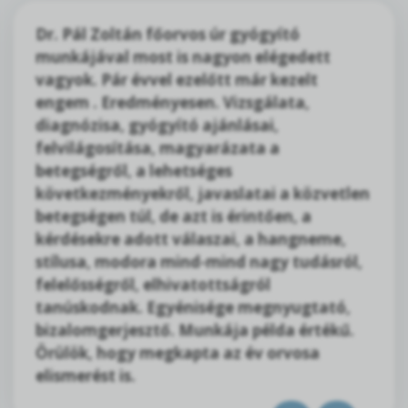
Dr. Pál Zoltán főorvos úr gyógyító
munkájával most is nagyon elégedett
vagyok. Pár évvel ezelőtt már kezelt
engem . Eredményesen. Vizsgálata,
diagnózisa, gyógyító ajánlásai,
felvilágosítása, magyarázata a
betegségről, a lehetséges
következményekről, javaslatai a közvetlen
betegségen túl, de azt is érintően, a
kérdésekre adott válaszai, a hangneme,
stílusa, modora mind-mind nagy tudásról,
felelősségről, elhivatottságról
tanúskodnak. Egyénisége megnyugtató,
bizalomgerjesztő. Munkája példa értékű.
Örülök, hogy megkapta az év orvosa
elismerést is.