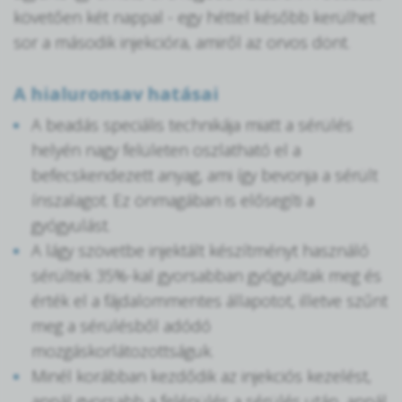
követően két nappal - egy héttel később kerülhet
sor a második injekcióra, amiről az orvos dönt.
A hialuronsav hatásai
A beadás speciális technikája miatt a sérülés
helyén nagy felületen oszlatható el a
befecskendezett anyag, ami így bevonja a sérült
ínszalagot. Ez önmagában is elősegíti a
gyógyulást.
A lágy szövetbe injektált készítményt használó
sérültek 35%-kal gyorsabban gyógyultak meg és
érték el a fájdalommentes állapotot, illetve szűnt
meg a sérülésből adódó
mozgáskorlátozottságuk.
Minél korábban kezdődik az injekciós kezelést,
annál gyorsabb a felépülés a sérülés után, annál