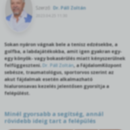
Szerző:
Dr. Páll Zoltán
2023.04.25 11:30
Sokan nyáron vágnak bele a tenisz edzésekbe, a
golfba, a labdajátékokba, amit igen gyakran egy-
egy könyök- vagy bokasérülés miatt kényszerülnek
felfüggeszteni.
Dr. Páll Zoltán
, a FájdalomKözpont
sebésze, traumatológus, sportorvos szerint az
akut fájdalmak esetén alkalmazható
hialuronsavas kezelés jelentősen gyorsítja a
felépülést.
Minél gyorsabb a segítség, annál
rövidebb ideig tart a felépülés