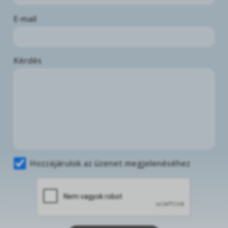
E-mail
Kérdés
Hozzájárulok az üzenet megjelenéséhez