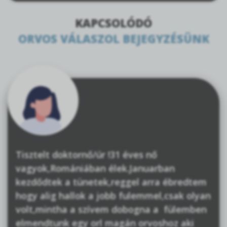
KAPCSOLÓDÓ
ORVOS VÁLASZOL BEJEGYZÉSÜNK
Tisztelt doktornő/úr !31 éves nő
vagyok,Romániában élek.Januarban
kezdődtek a tünetek,reggel arra ébredtem
hogy alig hallok a jobb fulemmel,csak olyan
volt,mintha a szívem dobogna a fülemben
elmendtunk egy orl magán orvoshoz aki