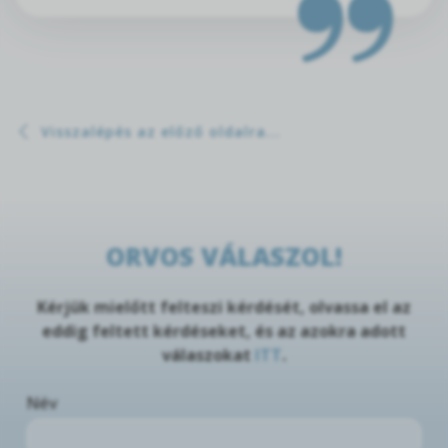
Visszalépés az előző oldalra...
ORVOS VÁLASZOL!
Kérjük mielőtt felteszi kérdését, olvassa el az
eddig feltett kérdéseket, és az azokra adott
válaszokat
ITT
.
Név