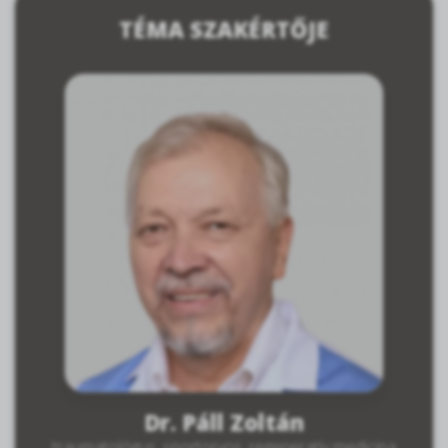
TÉMA SZAKÉRTŐJE
Dr. Páll Zoltán
traumatológus, sportorvos, regeneratív medicina