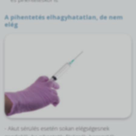
A pihentetés elhagyhatatlan, de nem
elég
- Akut sérülés esetén sokan elégségesnek