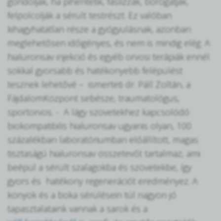
gondolják, ha pihentetik, fáslizzák, borogatják,
felpolcolják a sérült testrészt. Ez valóban
kihagyhatatlan része a gyógyulásnak, azonban
meglehetősen időigényes, és nem is mindig elég. A
hialuronsav injekció és egyéb orvosi terápiák ennél
sokkal gyorsabb és hatékonyebb felépülést
tesznek lehetővé – ismerteti dr. Páll Zoltán, a
FájdalomKözpont sebésze, traumatológus,
sportorvos. - A lágy szövetekhez kapcsolódó
biokompatibilis hialuronsav ugyanis olyan, 100
százalékban laboratóriumban előállított, magas
tisztaságú hialuronsav összetevőt tartalmaz, ami
beépül a sérült szalagokba és szövetekbe, így
gyors és hatékony regenerációt eredményez. A
könyök és a boka sérülésein túl nagyon jó
tapasztalataink vannak a sarok és a