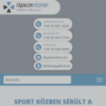
Széll Kálmán tér
+36 70 621 2433
Bosnyák tér
+36 30 434 1744
Kolosy tér
+36 70 940 0099
Bejelentkezés
Mobilapplikáció
SPORT KÖZBEN SÉRÜLT A