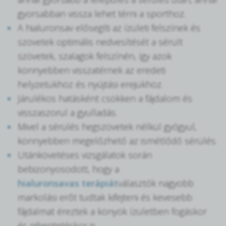
gyorsabban vissza lehet térni a sporthoz.
A hialuronsav elősegíti az ízületi felszínek és
szövetek optimális nedvesítését a sérült
szövetek, szalagok felszínén, így azok
könnyebben visszatérnek az eredeti
helyzetükhöz és nyújtási erejükhöz.
Járulékos hatásként csökken a fájdalom és
visszaszorul a gyulladás.
Mivel a sérülés hegszövetek nélkül gyógyul,
könnyebben megelőzhető az ismétlődő sérülés.
Utánkövetéses vizsgálatok során
bebizonyosodott, hogy a
hialuronsavas terápiát
választók nagyobb
markolási erőt tudtak kifejteni és kevesebb
fájdalmat éreztek a könyök ízületben fogáskor
és pihentetéskor is.