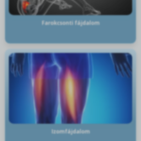
Farokcsonti fájdalom
Izomfájdalom