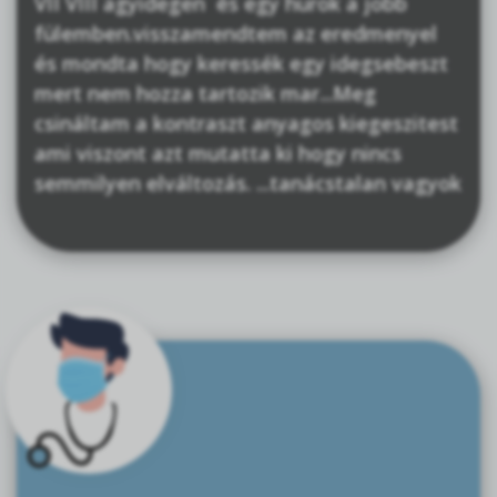
VII VIII agyidegen és egy hurok a jobb
fülemben.visszamendtem az eredmenyel
és mondta hogy keressék egy idegsebeszt
mert nem hozza tartozik mar...Meg
csináltam a kontraszt anyagos kiegeszitest
ami viszont azt mutatta ki hogy nincs
semmilyen elváltozás. ...tanácstalan vagyok