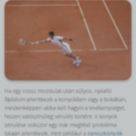
Ha egy rossz mozdulat után súlyos, nyilalló
fájdalom jelentkezik a könyökben vagy a bokában,
mindenképpen abba kell hagyni a tevékenységet,
hiszen valószínűleg sérülés történt. A könyök
sérülése sokszor egy már meglévő probléma
talaján jelentkezik, mint például a
teniszkönyök