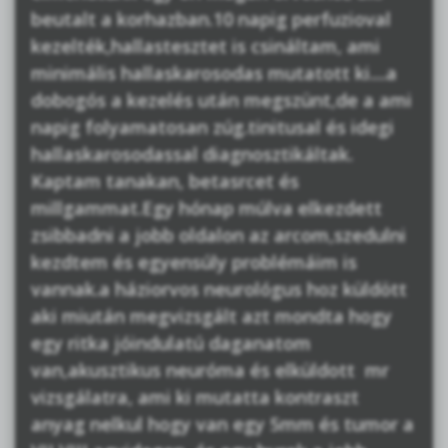
beutalt a korhazban.10 napig perfuzioval
kezelték,hallastesztet is csináltam, ami
minimális hallaskarosodas mutatott ki....a
dobogós a kezelés után megszünt,de a ami
napig folyamatosan zúg.tinitusal és idegi
hallaskarosodassal diagnosztikáltak.
Kaptam tanakan, betasrcet és
millgammat.Egy hónap múlva elkezdett
zsibbadni a jobb oldalon az arcom,szedulni
kezdtem és egyensúly problémáim is
vannak.a háziorvos neurológus hoz küldött
aki miután megvizsgált azt mondta hogy
egy ritka jóindulatú daganatom
van,akusztikus neuróma és elküldott mr
vizsgálatra, ami ki mutatta kontraszt
anyag nelkul hogy van egy 5mm és tumor a