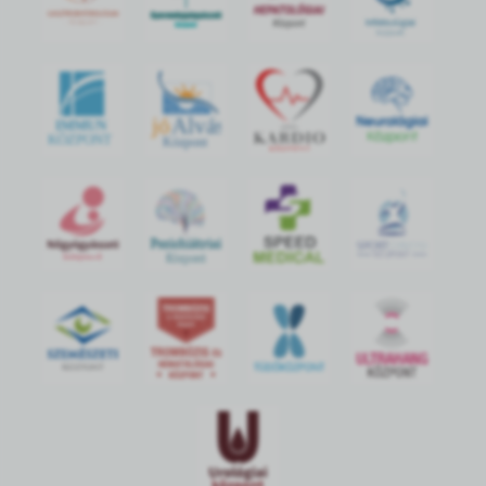
jó
Alvás
IMMUN
KÖZPONT
Központ
S
POR
T
O
R
V
OS
I
KÖ
ZPON
T