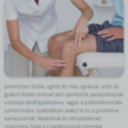
Jellemzően futók, ugrók és más ugrással, erős és
gyakori földet éréssel járó sportolók panaszkodnak
a tompa
térdfájdalomra
, vagyis a patellofemorális
szindrómára. Gyakrabban alakul ki ez a probléma
kamaszoknál, fiataloknál és idősebbeknél,
olyannyira, hogy a Családorvosok Amerikai