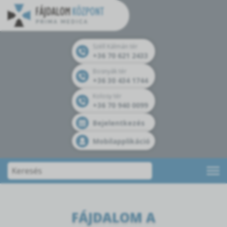
Széll Kálmán tér
+36 70 621 2433
Bosnyák tér
+36 30 434 1744
Kolosy tér
+36 70 940 0099
Bejelentkezés
Mobilapplikáció
FÁJDALOM A