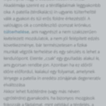
Akadémiája szerint ez a térdfájdalmak leggyakoribb
oka. A patella (térdkalács) ín ugyanis túlterheltté
válik a gyakori és túl erős földre érkezéstől. A
valóságos ok a combfeszítő izomzat krónikus
túlterhelése
, ami nagyrészt a nem szakszerűen
kivitelezett mozdulatok, a nem jól felépített edzés
következménye, bár természetesen a fizikai
munkát végzők terhelése és egy sérülés is lehet a
kiindulópont. Eleinte „csak” egy gyulladás alakul ki,
ami gyorsan rendbe jön. Azonban ha ez időről
időre előfordul, kialakul egy folyamat, amelynek
lényege a patella ín eredési zónájának degeneratív
elváltozása.
Akkor lehet futótérdre (vagy más néven
ugrótérdre) gyanakodni, ha bizonyos mozgások
fokozzák a fájdalmat, mint például a térdelés, a