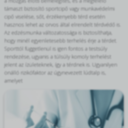
a mozgás előtti bemelegítés, és a megfelelő
támaszt biztosító sportcipő vagy munkavédelmi
cipő viselése, sőt, érzékenyebb térd esetén
hasznos lehet az orvos által elrendelt térdvédő is.
Az edzésmunka változatossága is biztosíthatja,
hogy minél egyenletesebb terhelés érje a térdet.
Sporttól függetlenül is igen fontos a testsúly
rendezése, ugyanis a túlsúly komoly terhelést
jelent az ízületeknek, így a térdnek is. Ugyanilyen
önálló rizikófaktor az úgynevezett lúdtalp is,
amelyet