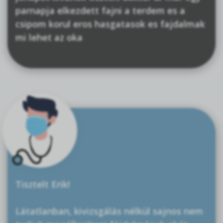
parnapja elkezdett fajni a terdem es a
csipom korul eros hasgatasok es fajdalmak
mi lehet az oka
Tisztelt Erik!
Látatlanban, kivizsgálás nélkül sajnos nem