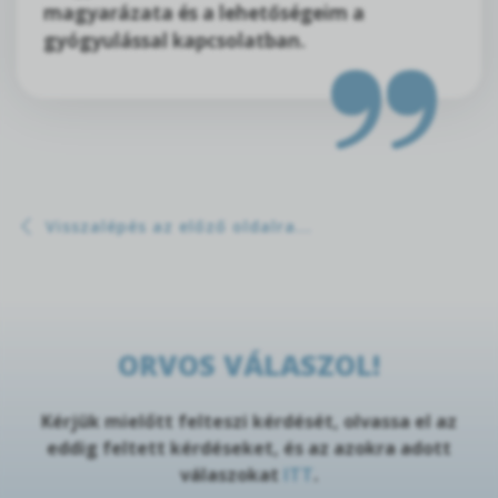
magyarázata és a lehetőségeim a
gyógyulással kapcsolatban.
Visszalépés az előző oldalra...
ORVOS VÁLASZOL!
Kérjük mielőtt felteszi kérdését, olvassa el az
eddig feltett kérdéseket, és az azokra adott
válaszokat
ITT
.