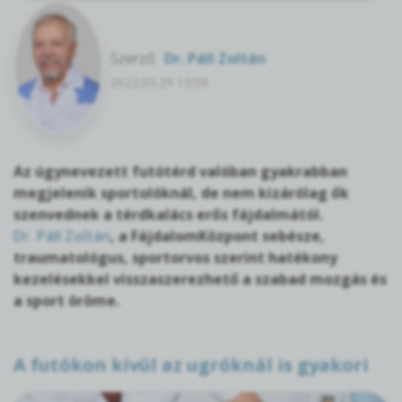
Szerző:
Dr. Páll Zoltán
2022.03.29 13:59
Az úgynevezett futótérd valóban gyakrabban
megjelenik sportolóknál, de nem kizárólag ők
szenvednek a térdkalács erős fájdalmától.
Dr. Páll Zoltán
, a FájdalomKözpont sebésze,
traumatológus, sportorvos szerint hatékony
kezelésekkel visszaszerezhető a szabad mozgás és
a sport öröme.
A futókon kívül az ugróknál is gyakori