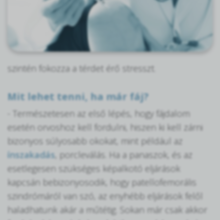
szintén fokozza a térdet érő stresszt.
Mit lehet tenni, ha már fáj?
- Természetesen az első lépés, hogy fájdalom
esetén orvoshoz kell fordulni, hiszen ki kell zárni
bizonyos súlyosabb okokat, mint például az
ínszakadás
, porcleválás. Ha a panaszok, és az
esetlegesen szükséges képalkotó eljárások
kapcsán bebizonyosodik, hogy patellofemorális
szindrómáról van szó, az enyhébb eljárások felől
haladhatunk akár a műtétig. Sokan már csak akkor