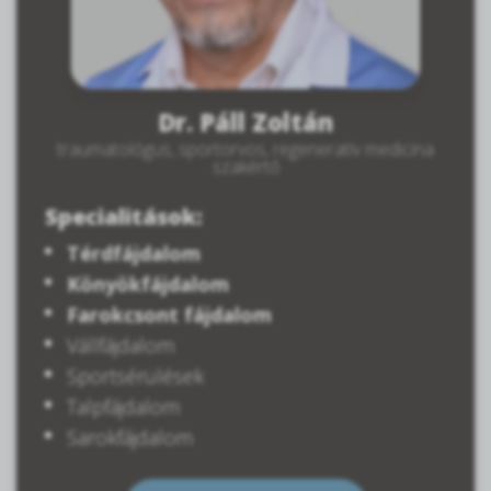
Dr. Páll Zoltán
traumatológus, sportorvos, regeneratív medicina
szakértő
Specialitások:
Térdfájdalom
Könyökfájdalom
Farokcsont fájdalom
Vállfájdalom
Sportsérülések
Talpfájdalom
Sarokfájdalom