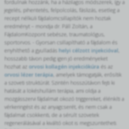
fordulnak hozzánk, ha a házilagos módszerek, így a
jegelés, pihentetés, felpolcolás, fáslizás, esetleg a
recept nélküli fájdalomcsillapítók nem hoztak
eredményt – mondja dr. Páll Zoltán, a
FájdalomKözpont sebésze, traumatológus,
sportorvos. - Gyorsan csillapítható a fájdalom és
enyhíthető a gyulladás
helyi célzott injekcióval
,
hosszabb távon pedig igen jó eredményeket
hozhat az
orvosi kollagén injekciókúra
és az
orvosi lézer terápia
, amelyek támogatják, erősítik
a szöveti struktúrát. Szintén hosszútávon fejti ki
hatását a lökéshullám terápia, ami oldja a
mozgásszervi fájdalmat okozó triggereket, élénkíti a
vérkeringést és az anyagcserét, és nem csak a
fájdalmat csökkenti, de a sérült szövetek
regenerálásával a kiváltó okot is megszüntetheti.