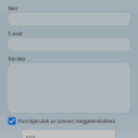
Név
E-mail
Kérdés
Hozzájárulok az üzenet megjelenéséhez