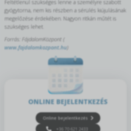
Feltétlenül szükséges lenne a személyre szabott
gyógytorna, nem kis részben a sérülés kiújulásának
megelőzése érdekében. Nagyon ritkán műtét is
szükséges lehet.
Forrás: FájdalomKözpont (
www.fajdalomkozpont.hu
)
ONLINE BEJELENTKEZÉS
Online bejelentkezés
+36 70 621 2433