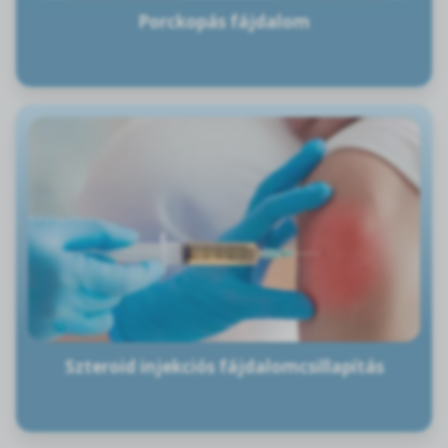
Porckopás fájdalom
Szteroid injekciós fájdalomcsillapítás