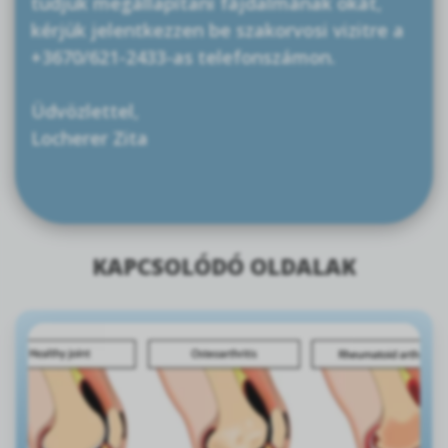
tudjuk megállapítani fájdalmának okát,
kérjük jelentkezzen be szakorvosi vizitre a
+3670/621-2433-as telefonszámon.
Üdvözlettel,
Locherer Zita
KAPCSOLÓDÓ OLDALAK