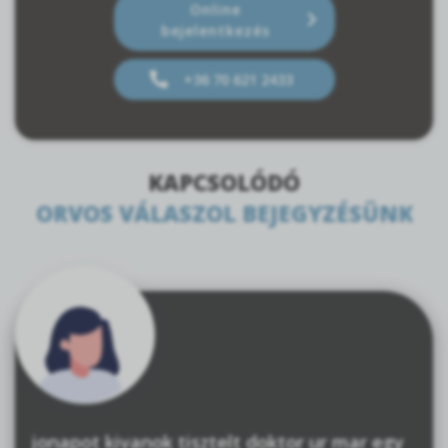
Online
bejelentkezés
+36 70 621 2433
KAPCSOLÓDÓ
ORVOS VÁLASZOL BEJEGYZÉSÜNK
jonapot kivanok tisztelt doktor ur mar egy