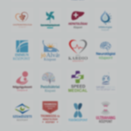
jó
Alvás
IMMUN
KÖZPONT
Központ
S
POR
T
O
R
V
OS
I
KÖ
ZPON
T