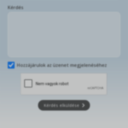
Kérdés
Hozzájárulok az üzenet megjelenéséhez
Kérdés elküldése