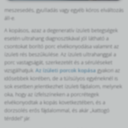
meszesedés, gyulladás vagy egyéb kóros elváltozás
áll-e.
A kopásos, azaz a degeneratív ízületi betegségek
esetén ultrahang diagnosztikával jól látható a
csontokat borító porc elvékonyodása valamint az
ízületi rés beszűkülése. Az ízületi ultrahanggal a
porc vastagságát, szerkezetét és a sérüléseket
vizsgálhatjuk.
Az ízületi porcok kopása
gyakori az
idősebbek körében, de a túlsúlyos egyéneknél is
sok esetben jelentkezhet ízületi fájdalom, melynek
oka, hogy az ízfelszíneken a porcrétegek
elvékonyodtak a kopás következtében, és a
dörzsölés erős fájdalommal, és akár „kattogó
térddel” jár.