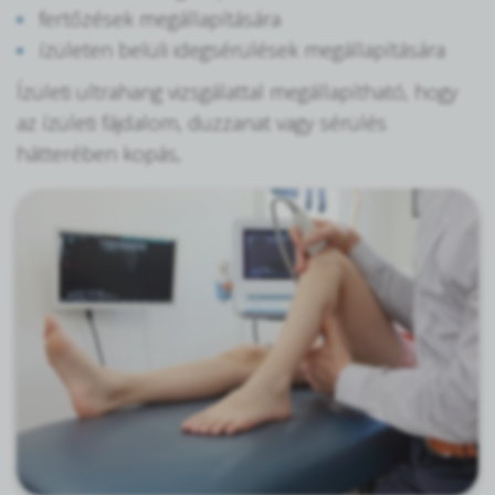
fertőzések megállapítására
ízületen belüli idegsérülések megállapítására
Ízületi ultrahang vizsgálattal megállapítható, hogy
az ízületi fájdalom, duzzanat vagy sérülés
hátterében kopás,