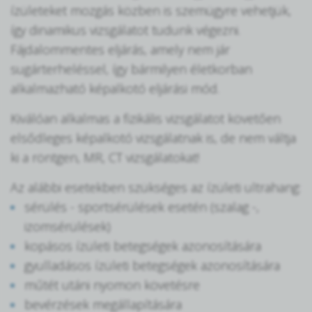
ízületeket mozgás közben is szemügyre vehetjük,
így dinamikus vizsgálatot tudunk végezni.
Fájdalommentes eljárás, amely nem jár
sugárterheléssel, így bármilyen életkorban
alkalmazható képalkotó eljárási mód.
Kiválóan alkalmas a fizikális vizsgálatot követően
elsődleges képalkotó vizsgálatnak is, de nem váltja
ki a röntgen, MR, CT vizsgálatokat!
Az alábbi esetekben szükséges az ízületi ultrahang:
sérülés - sportsérülések esetén (szalag -,
izomsérülések)
kopásos ízületi betegségek azonosítására
gyulladásos ízületi betegségek azonosítására
műtét utáni nyomon követésre
bevérzések megállapítására