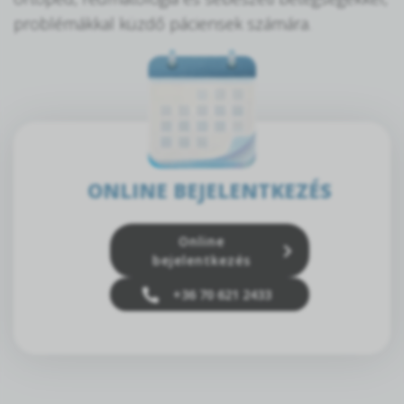
problémákkal küzdő páciensek számára.
ONLINE BEJELENTKEZÉS
Online
bejelentkezés
+36 70 621 2433