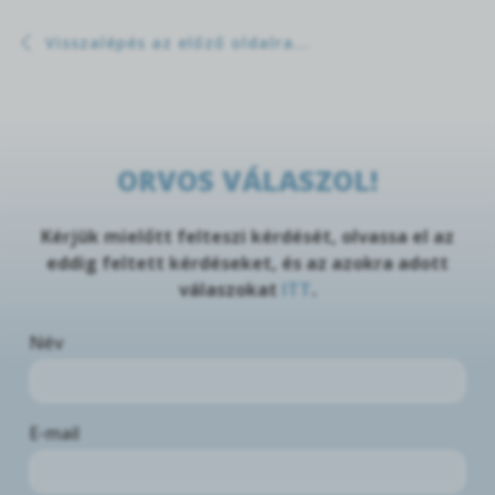
Visszalépés az előző oldalra...
ORVOS VÁLASZOL!
Kérjük mielőtt felteszi kérdését, olvassa el az
eddig feltett kérdéseket, és az azokra adott
válaszokat
ITT
.
Név
E-mail