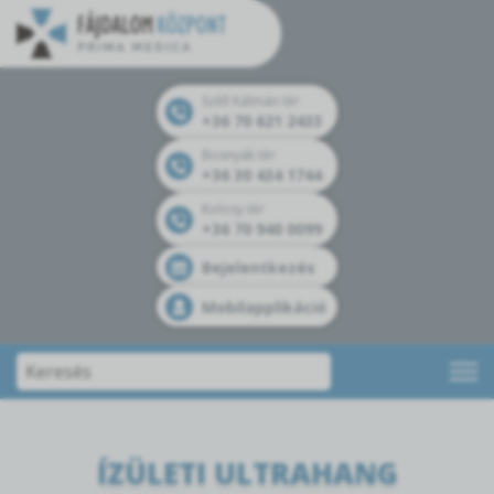
Széll Kálmán tér
+36 70 621 2433
Bosnyák tér
+36 30 434 1744
Kolosy tér
+36 70 940 0099
Bejelentkezés
Mobilapplikáció
ÍZÜLETI ULTRAHANG