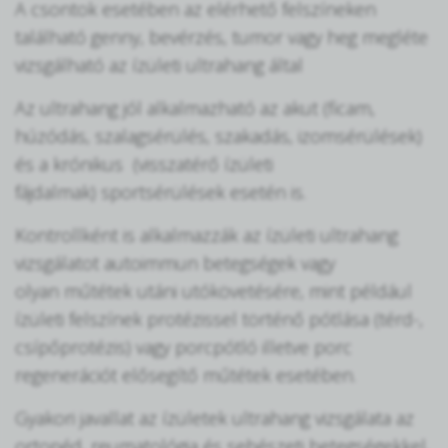
A csontok esetében az elérhető felszíneken
található genny, bevérzés, tumor vagy heg megléte
vizsgálható az ízületi ultrahang által
Az ultrahang jól alkalmazható az akut (ficam,
húzódás, szalagsérülés, szakadás, izomsérülések)
és a krónikus (visszatérő ízületi
fájdalmak) sportsérülések esetén is.
Kontrollként is alkalmazzák az ízületi ultrahang
vizsgálatot autoimmun betegségek vagy
olyan műtétek utáni utókövetésére, mint például
ízületi felszínek protézissel történő pótlása (térd-,
csípőprotézis) vagy porcpótló illetve porc
regenerációt elősegítő műtétek esetében.
Gyakori javallat az ízületek ultrahang vizsgálata az
ortopéd, reumatológia és sebészeti betegségekkel,