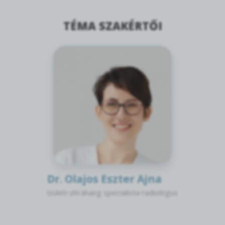
TÉMA SZAKÉRTŐI
Dr. Olajos Eszter Ajna
ízületi ultrahang specialista radiológus