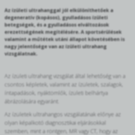
Az ízületi ultrahanggal jól elkülöníthetőek a
degeneratív (kopásos), gyulladásos ízületi
betegségek, és a gyulladásos elváltozások
erezettségének megítélésére. A sportsérülések
valamint a műtétek utáni állapot követésében is
nagy jelentősége van az ízületi ultrahang
vizsgálatnak.
Az ízületi ultrahang vizsgálat által lehetőség van a
csontos képletek, valamint az ízületek, szalagok,
íntapadások, nyáktömlők, ízületi belhártya
ábrázolására egyaránt.
Az ízületek ultrahangos vizsgálatának előnye az
olyan képalkotó diagnosztikai eljárásokkal
szemben, mint a röntgen, MR vagy CT, hogy az