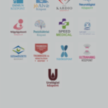
jó
Alvás
IMMUN
KÖZPONT
Központ
S
POR
T
O
R
V
OS
I
KÖ
ZPON
T