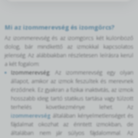
Mi az izommerevség és izomgörcs?
Az izommerevség és az izomgörcs két különböző
dolog, bár mindkettő az izmokkal kapcsolatos
jelenség. Az alábbiakban részletesen leírásra kerül
a két fogalom:
Izommerevség
: Az izommerevség egy olyan
állapot, amikor az izmok feszültek és merevnek
érződnek. Ez gyakran a fizikai inaktivitás, az izmok
hosszabb ideig tartó statikus tartása vagy túlzott
terhelés következménye lehet. Az
izommerevség
általában kényelmetlenséget és
fájdalmat okozhat az érintett izmokban, de
általában nem jár súlyos fájdalommal. Az