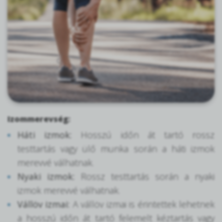
Izommerevség
:
Háti izmok:
Hosszú időn át tartó rossz
testtartás vagy ülő munka során a háti izmok
merevvé válhatnak.
Nyaki izmok:
Rossz testtartás során a nyaki
izmok merevvé válhatnak.
Vállöv izmai:
A vállöv izmai is érintettek lehetnek
a hosszú időn át tartó felemelt kéztartás vagy