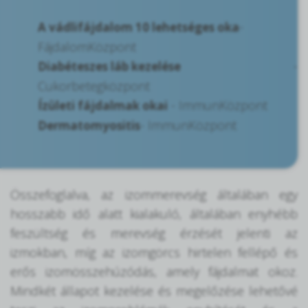
-
A vádlifájdalom 10 lehetséges oka
FájdalomKözpont
-
Diabéteszes láb kezelése
Cukorbetegközpont
- ImmunKözpont
Ízületi fájdalmak okai
- ImmunKözpont
Dermatomyositis
Összefoglalva, az izommerevség általában egy
hosszabb idő alatt kialakuló, általában enyhébb
feszültség és merevség érzését jelenti az
izmokban, míg az izomgörcs hirtelen fellépő és
erős izomösszehúzódás, amely fájdalmat okoz.
Mindkét állapot kezelése és megelőzése lehetővé