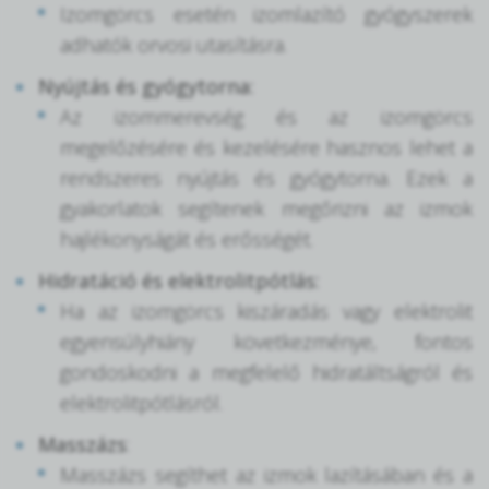
Izomgörcs esetén izomlazító gyógyszerek
adhatók orvosi utasításra.
Nyújtás és gyógytorna:
Az izommerevség és az izomgörcs
megelőzésére és kezelésére hasznos lehet a
rendszeres nyújtás és gyógytorna. Ezek a
gyakorlatok segítenek megőrizni az izmok
hajlékonyságát és erősségét.
Hidratáció és elektrolitpótlás:
Ha az izomgörcs kiszáradás vagy elektrolit
egyensúlyhiány következménye, fontos
gondoskodni a megfelelő hidratáltságról és
elektrolitpótlásról.
Masszázs
:
Masszázs segíthet az izmok lazításában és a