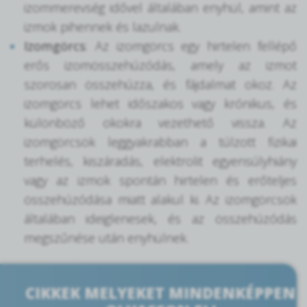
izommerevség idővel általában enyhül, amint az
izmok pihennek és lazulnak.
Izomgörcs
: Az izomgörcs egy hirtelen fellépő
erős izomösszehúzódás, amely az izmot
szorosan összehúzza, és fájdalmat okoz. Az
izomgörcs lehet időszakos vagy krónikus, és
különböző okokra vezethető vissza. Az
izomgörcsök leggyakrabban a túlzott fizikai
terhelés, kiszáradás, elektrolit egyensúlyhiány
vagy az izmok spontán hirtelen és erőteljes
összehúzódása miatt alakul ki. Az izomgörcsök
általában ideiglenesek, és az összehúzódás
megszűnése után enyhülnek.
CIKKEK MELYEKET MINDENKÉPPEN