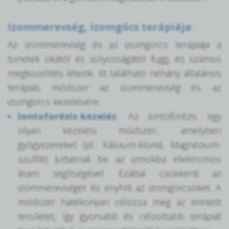
Izommerevség, izomgöcs terápiája
Az izommerevség és az izomgörcs terápiája a
tünetek okától és súlyosságától függ, és számos
megközelítés létezik. Itt található néhány általános
terápiás módszer az izommerevség és az
izomgörcs kezelésére:
Iontoforézis kezelés
: Az iontoforézis egy
olyan kezelési módszer, amelyben
gyógyszereket (pl.: Kálcium-klorid, Magnézium-
szulfát) juttatnak be az izmokba elektromos
áram segítségével. Ezáltal csökkenti az
izommerevséget és enyhíti az izomgörcsöket. A
módszer hatékonyan célozza meg az érintett
területet, így gyorsabb és célzottabb terápiát