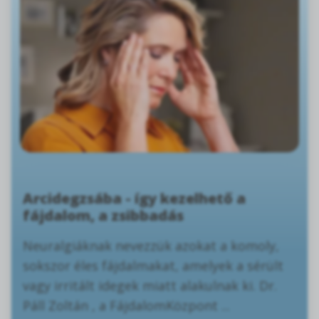
Arcidegzsába - így kezelhető a
fájdalom, a zsibbadás
Neuralgiáknak nevezzük azokat a komoly,
sokszor éles fájdalmakat, amelyek a sérült
vagy irritált idegek miatt alakulnak ki. Dr.
Páll Zoltán , a FájdalomKözpont ...