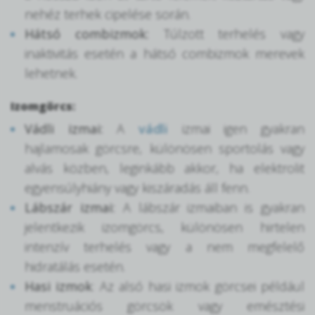
nehéz terhek cipelése során.
Hátsó combizmok:
Túlzott terhelés vagy
inaktivitás esetén a hátsó combizmok merevek
lehetnek.
Izomgörcs
:
Vádli izmai:
A
vádli
izmai igen gyakran
hajlamosak görcsre, különösen sportolás vagy
alvás közben, leginkább akkor, ha elektrolit
egyensúlyhiány vagy kiszáradás áll fenn.
Lábszár izmai:
A lábszár izmaiban is gyakran
jelentkezik izomgörcs, különösen hirtelen
intenzív terhelés vagy a nem megfelelő
hidratálás esetén.
Hasi izmok
: Az alsó hasi izmok görcsei például
menstruációs görcsök vagy emésztési