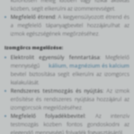
különösen meleg időben vagy fizikai aktivitás
közben, segít elkerülni az izommerevséget.
Megfelelő étrend:
A kiegyensúlyozott étrend és
a megfelelő tápanyagbevitel hozzájárulhat az
izmok egészségének megőrzéséhez.
Izomgörcs megelőzése:
Elektrolit egyensúly fenntartása:
Megfelelő
mennyiségű
kálium, magnézium és kalcium
bevitel biztosítása segít elkerülni az izomgörcs
kialakulását.
Rendszeres testmozgás és nyújtás:
Az izmok
erősítése és rendszeres nyújtása hozzájárul az
izomgörcsök megelőzéséhez.
Megfelelő folyadékbevitel:
Az intenzív
testmozgás közben fontos gondoskodni az
elegendő mennyiségű folyadék fogyasztásáról.