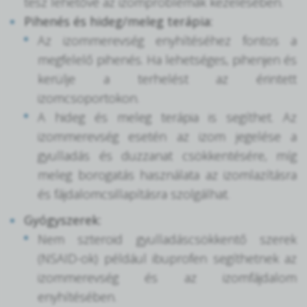
tesz lehetővé az izomproblémák kezelésében.
Pihenés és hideg/meleg terápia:
Az izommerevség enyhítéséhez fontos a
megfelelő pihenés. Ha lehetséges, pihenjen és
kerülje a terhelést az érintett
izomcsoportokon.
A hideg és meleg terápia is segíthet. Az
izommerevség esetén az izom jegelése a
gyulladás és duzzanat csökkentésére, míg
meleg borogatás használata az izomlazításra
és fájdalomcsillapításra szolgálhat.
Gyógyszerek:
Nem szteroid gyulladáscsökkentő szerek
(NSAID-ok) például ibuprofen segíthetnek az
izommerevség és az izomfájdalom
enyhítésében.