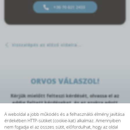
+36 70 621 2433
Visszalépés az előző oldalra...
ORVOS VÁLASZOL!
Kérjük mielőtt felteszi kérdését, olvassa el az
eddig feltett kérdéseket, és az azokra adott
válaszokat
ITT
.
A weboldal a jobb működés és a felhasználói élmény javítása
érdekében HTTP-sütiket (cookie-kat) alkalmaz. Amennyiben
Név
nem fogadja el az összes sütit, előfordulhat, hogy az oldal