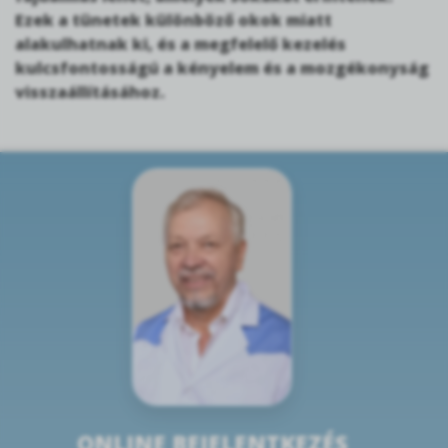
Ezek a tünetek különböző okok miatt
alakulhatnak ki, és a megfelelő kezelés
kulcsfontosságú a kényelem és a mozgékonyság
visszaállításához.
ONLINE BEJELENTKEZÉS