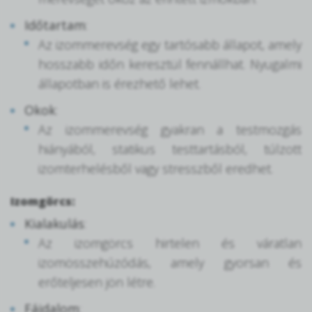
Időtartam
:
Az izommerevség egy tartósabb állapot, amely
hosszabb időn keresztül fennállhat. Nyugalmi
állapotban is érezhető lehet.
Okok
:
Az izommerevség gyakran a testmozgás
hiányából, statikus testtartásból, túlzott
izomterhelésből vagy stresszből eredhet.
Izomgörcs:
Kialakulás
:
Az izomgörcs hirtelen és váratlan
izomösszehúzódás, amely gyorsan és
erőteljesen jön létre.
Fájdalom
: