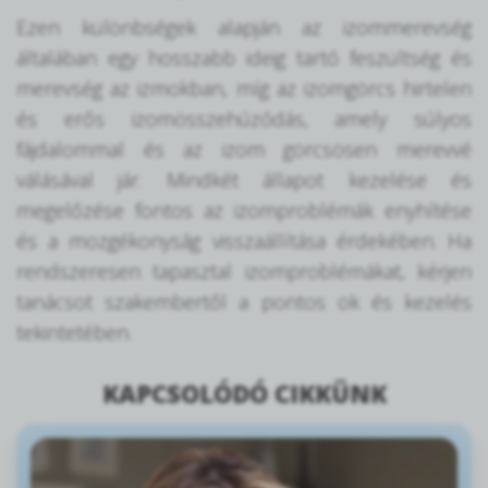
Ezen különbségek alapján az izommerevség
általában egy hosszabb ideig tartó feszültség és
merevség az izmokban, míg az izomgörcs hirtelen
és erős izomösszehúzódás, amely súlyos
fájdalommal és az izom görcsösen merevvé
válásával jár. Mindkét állapot kezelése és
megelőzése fontos az izomproblémák enyhítése
és a mozgékonyság visszaállítása érdekében. Ha
rendszeresen tapasztal izomproblémákat, kérjen
tanácsot szakembertől a pontos ok és kezelés
tekintetében.
KAPCSOLÓDÓ CIKKÜNK