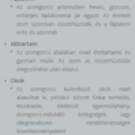
Az izomgörcs jellemzően heves, görcsös,
erőteljes fájdalommal jár együtt. Az érintett
izom szorosan összehúzódik, és a fájdalom
erős és azonnali.
Időtartam
:
Az izomgörcs általában rövid élettartamú és
gyorsan múlik. Az izom az összehúzódás
megszűnése után ellazul.
Okok
:
Az izomgörcs különböző okok miatt
alakulhat ki, például túlzott fizikai terhelés,
kiszáradás, elektrolit egyensúlyhiány,
izomgörcs-indukáló betegségek, vagy
idegrendszeri
rendellenességek
következményeként.