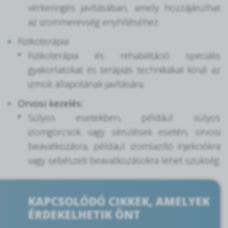
vérkeringés javításában, amely hozzájárulhat
az izommerevség enyhítéséhez.
Fizikoterápia:
Fizikoterápia és rehabilitáció speciális
gyakorlatokat és terápiás technikákat kínál az
izmok állapotának javítására.
Orvosi kezelés:
Súlyos esetekben, például súlyos
izomgörcsök vagy sérülések esetén, orvosi
beavatkozásra, például izomlazító injekciókra
vagy sebészeti beavatkozásokra lehet szükség.
KAPCSOLÓDÓ CIKKEK, AMELYEK
ÉRDEKELHETIK ÖNT