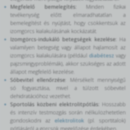
Megfelelő bemelegítés:
Minden fizikai
tevékenység előtt elmaradhatatlan a
bemelegítést és nyújtást, hogy csökkentsük az
izomgörcs kialakulásának kockázatát.
Izomgörcs-indukáló betegségek kezelése:
Ha
valamilyen betegség vagy állapot hajlamosít az
izomgörcs kialakulására (például
diabétesz
vagy
pajzsmirigyproblémák), akkor szükséges az adott
állapot megfelelő kezelése.
Sóbevitel ellenőrzése
: Mérsékelt mennyiségű
só fogyasztása, mivel a túlzott sóbevitel
dehidratációhoz vezethet.
Sportolás közbeni elektrolitpótlás:
Hosszabb
és intenzív testmozgás során nélkülözhetetlen
gondoskodni az
elektrolitok
(pl. sportitalok)
pótlásáról a görcsök megelőzése érdekében.