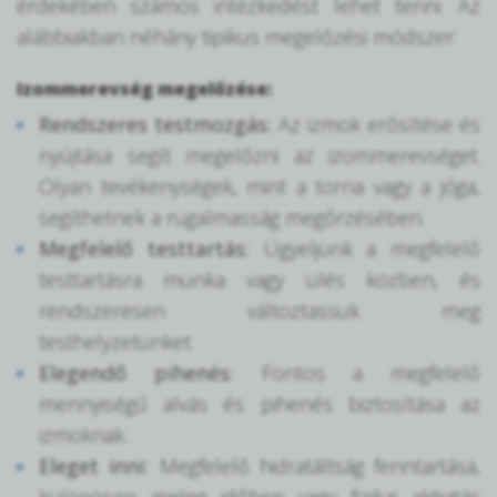
érdekében számos intézkedést lehet tenni. Az
alábbiakban néhány tipikus megelőzési módszer:
Izommerevség megelőzése:
Rendszeres testmozgás:
Az izmok erősítése és
nyújtása segít megelőzni az izommerevséget.
Olyan tevékenységek, mint a torna vagy a jóga,
segíthetnek a rugalmasság megőrzésében.
Megfelelő testtartás:
Ügyeljünk a megfelelő
testtartásra munka vagy ülés közben, és
rendszeresen változtassuk meg
testhelyzetünket.
Elegendő pihenés:
Fontos a megfelelő
mennyiségű alvás és pihenés biztosítása az
izmoknak.
Eleget inni:
Megfelelő hidratáltság fenntartása,