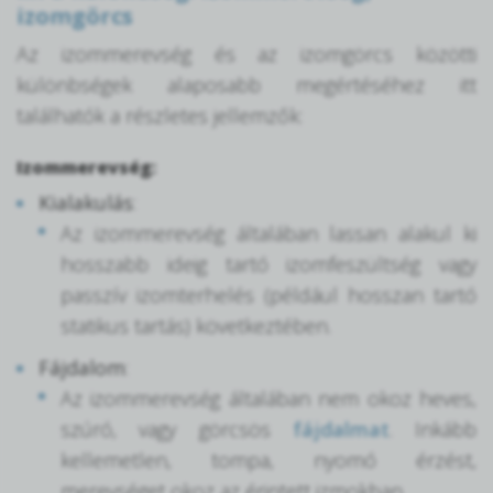
izomgörcs
Az izommerevség és az izomgörcs közötti
különbségek alaposabb megértéséhez itt
találhatók a részletes jellemzők:
Izommerevség
:
Kialakulás
:
Az izommerevség általában lassan alakul ki
hosszabb ideig tartó izomfeszültség vagy
passzív izomterhelés (például hosszan tartó
statikus tartás) következtében.
Fájdalom
:
Az izommerevség általában nem okoz heves,
szúró, vagy görcsös
fájdalmat
. Inkább
kellemetlen, tompa, nyomó érzést,
merevséget okoz az érintett izmokban.