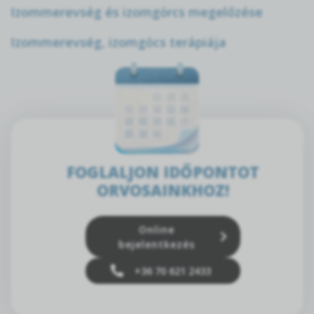
Izommerevség és izomgörcs megelőzése
Izommerevség, izomgöcs terápiája
FOGLALJON IDŐPONTOT
ORVOSAINKHOZ!
Online
bejelentkezés
+36 70 621 2433