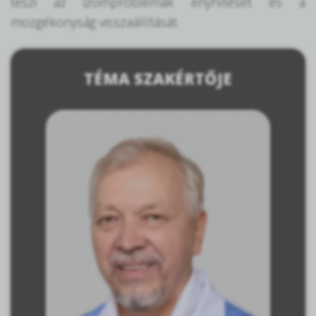
teszi az izomproblémák enyhítését és a
mozgékonyság visszaállítását.
TÉMA SZAKÉRTŐJE