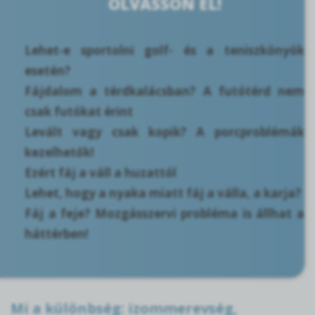
OLVASSON EL!
Lehet-e sportolni golf- és a teniszkönyök
esetén?
Fájdalom a térdkalácsban? A futótérd nem
csak futókat érint
Levált vagy csak kopik? A porcproblémák
kezelhetők!
Ezért fáj a váll a huzattól
Lehet, hogy a nyaka miatt fáj a válla, a karja?
Fáj a feje? Mozgásszervi probléma is állhat a
háttérben!
Mi a különbség: izommerevség,