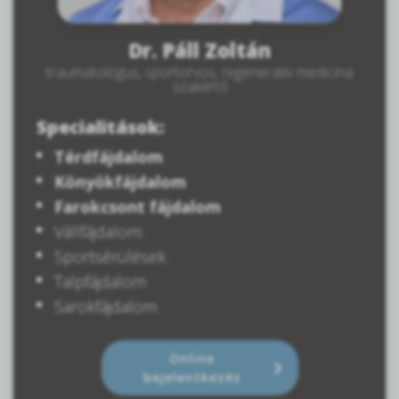
Dr. Páll Zoltán
traumatológus, sportorvos, regeneratív medicina
szakértő
Specialitások:
Térdfájdalom
Könyökfájdalom
Farokcsont fájdalom
Vállfájdalom
Sportsérülések
Talpfájdalom
Sarokfájdalom
Online
bejelentkezés