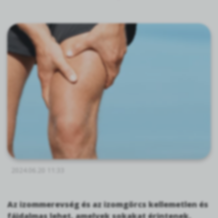
2024.06.20 11:33
Az izommerevség és az izomgörcs kellemetlen és
fájdalmas lehet, amelyek sokakat érintenek.