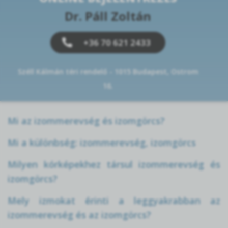
Dr. Páll Zoltán
+36 70 621 2433
Széll Kálmán téri rendelő - 1015 Budapest, Ostrom
16.
Mi az izommerevség és izomgörcs?
Mi a különbség: izommerevség, izomgörcs
Milyen kórképekhez társul izommerevség és
izomgörcs?
Mely izmokat érinti a leggyakrabban az
izommerevség és az izomgörcs?