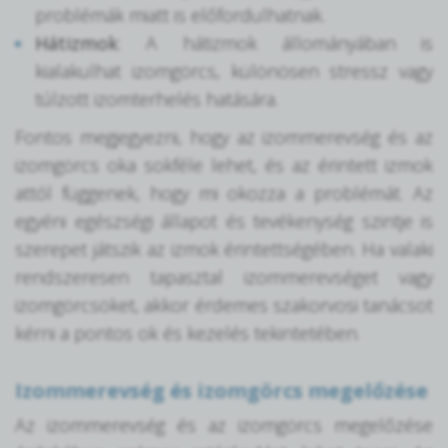
problémák miatt is előfordulhatnak.
Hátizmok
: A hátizmok állományában is
kialakulhat izomgörcs, különösen stressz vagy
túlzott izomterhelés hatására.
Fontos megjegyezni, hogy az izommerevség és az
izomgörcs oka sokféle lehet, és az érintett izmok
attól függenek, hogy mi okozza a problémát. Az
egyéni egészségi állapot és tevékenység szintje is
szerepet játszik az izmok érintettségében. Ha valaki
rendszeresen tapasztal izommerevséget vagy
izomgörcsöket, akkor érdemes szakorvosi tanácsot
kérni a pontos ok és kezelés tekintetében.
Izommerevség és izomgörcs megelőzése
Az izommerevség és az izomgörcs megelőzése