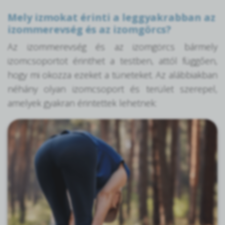
Mely izmokat érinti a leggyakrabban az
izommerevség és az izomgörcs?
Az izommerevség és az izomgörcs bármely
izomcsoportot érinthet a testben, attól függően,
hogy mi okozza ezeket a tüneteket. Az alábbiakban
néhány olyan izomcsoport és terület szerepel,
amelyek gyakran érintettek lehetnek: