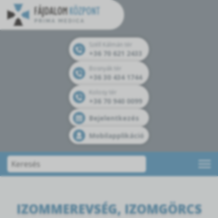
Széll Kálmán tér
+36 70 621 2433
Bosnyák tér
+36 30 434 1744
Kolosy tér
+36 70 940 0099
Bejelentkezés
Mobilapplikáció
IZOMMEREVSÉG, IZOMGÖRCS