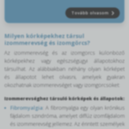
Tovább olvasom
Milyen kórképekhez társul
izommerevség és izomgörcs?
Az izommerevség és az izomgörcs különböző
kórképekhez vagy egészségügyi állapotokhoz
társulhat. Az alábbiakban néhány olyan kórképet
és állapotot lehet olvasni, amelyek gyakran
okozhatnak izommerevséget vagy izomgörcsöket:
Izommerevséghez társuló kórképek és állapotok:
Fibromyalgia
: A fibromyalgia egy olyan krónikus
fájdalom szindróma, amelyet diffúz izomfájdalom
és izommerevség jellemez. Az érintett személyek