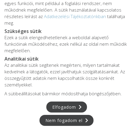
egyes funkciói, mint például a foglalási rendszer, nem
működnek megfelelően. A sütik használatával kapcsolatos
részletes leírást az
Adatkezelési Tájékoztatónkban
találhatja
E-mail
meg.
Szükséges sütik
Ezek a sütik elengedhetetlenek a weboldal alapvető
Kérdés
funkcióinak működéséhez, ezek nélkül az oldal nem működik
megfelelően.
Analitikai sütik
Az analitikai sütik segítenek megérteni, milyen tartalmakat
kedvelnek a látogatók, ezzel javíthatjuk szolgáltatásainkat. Az
összegyűjtött adatok nem kapcsolhatók össze konkrét
személyekkel.
A sütibeállításokat bármikor módosíthatja böngészőjében.
Hozzájárulok az üzenet megjelenéséhez
Elfogadom
Nem fogadom el