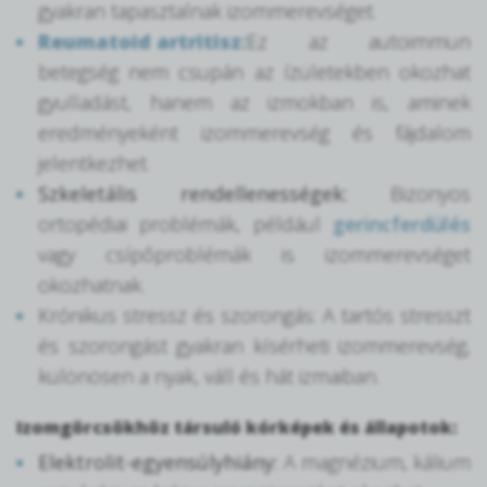
gyakran tapasztalnak izommerevséget.
Reumatoid artritisz:
Ez az autoimmun
betegség nem csupán az ízületekben okozhat
gyulladást, hanem az izmokban is, aminek
eredményeként izommerevség és fájdalom
jelentkezhet.
Szkeletális rendellenességek:
Bizonyos
ortopédiai problémák, például
gerincferdülés
vagy csípőproblémák is izommerevséget
okozhatnak.
Krónikus stressz és szorongás: A tartós stresszt
és szorongást gyakran kísérheti izommerevség,
különösen a nyak, váll és hát izmaiban.
Izomgörcsökhöz társuló kórképek és állapotok:
Elektrolit-egyensúlyhiány:
A magnézium, kálium