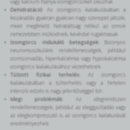
vagy kalcium hiánya izomgörcsöket okozhat.
Dehidratáció
: Az izomgörcs kialakulásában a
kiszáradás gyakran gyakran nagy szerepet játszik,
mivel megfelelő hidratáltság nélkül az izmok
nehezebben működnek, kevésbé rugalmasak.
Izomgörcs -indukáló betegségek:
Bizonyos
neuromuszkuláris rendellenességek, például
izomsorvadás, hiperkalciémia vagy hypokalciémia
izomgörcs kialakulásához vezethetnek.
Túlzott fizikai terhelés:
Az izomgörcs
kialakulásában a túlterhelés vagy a hirtelen
intenzív edzés is nagy jelentőséggel bír.
Idegi problémák:
Az idegrendszeri
rendellenességek, például az ideggyulladás vagy
az idegkompresszió is az izomgörcs kialakulását
eredményezheti.