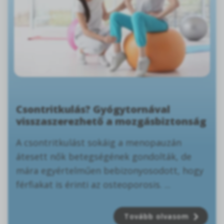
Csontritkulás? Gyógytornával
visszaszerezhető a mozgásbiztonság
A csontritkulást sokáig a menopauzán
átesett nők betegségének gondolták, de
mára egyértelműen bebizonyosodott, hogy
férfiakat is érinti az osteoporosis. ...
Tovább olvasom