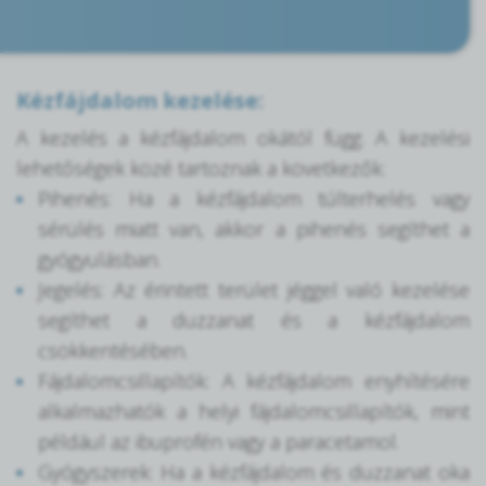
Kézfájdalom kezelése:
A kezelés a kézfájdalom okától függ. A kezelési
lehetőségek közé tartoznak a következők:
Pihenés: Ha a kézfájdalom túlterhelés vagy
sérülés miatt van, akkor a pihenés segíthet a
gyógyulásban.
Jegelés: Az érintett terület jéggel való kezelése
segíthet a duzzanat és a kézfájdalom
csökkentésében.
Fájdalomcsillapítók: A kézfájdalom enyhítésére
alkalmazhatók a helyi fájdalomcsillapítók, mint
például az ibuprofén vagy a paracetamol.
Gyógyszerek: Ha a kézfájdalom és duzzanat oka