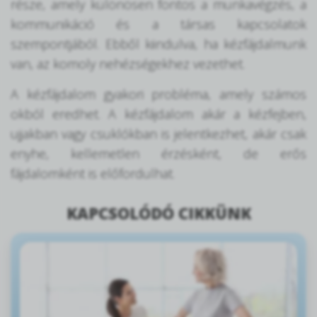
része, amely különösen fontos a munkavégzés, a
kommunikáció és a társas kapcsolatok
szempontjából. Ebből kiindulva, ha kézfájdalmunk
van, az komoly nehézségekhez vezethet.
A kézfájdalom gyakori probléma, amely számos
okból eredhet. A kézfájdalom akár a kézfejben,
ujjakban vagy csuklókban is jelentkezhet, akár csak
enyhe, kellemetlen érzésként, de erős
fájdalomként is előfordulhat.
KAPCSOLÓDÓ CIKKÜNK