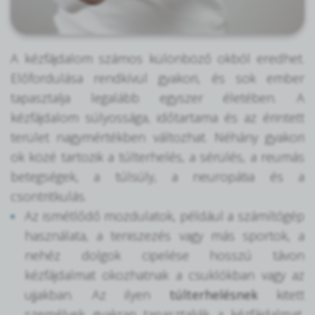
A kézfájdalom számos különböző okból eredhet.
Előfordulása rendkívül gyakori, és sok ember
tapasztalja legalább egyszer életében. A
kézfájdalom súlyossága, időtartama és az érintett
terület nagymértékben változhat. Néhány gyakori
ok közé tartozik a túlterhelés, a sérülés, a reumás
betegségek, a túlsúly, a neuropátia és a
csontritkulás.
Az ismétlődő mozdulatok, például a számítógép
használata, a teniszezés vagy más sportok, a
nehéz dolgok cipelése hosszú távon
kézfájdalmat okozhatnak a csuklókban vagy az
ujjakban. Az ilyen
túlterhelésnek
kitett
személyek gyakran tapasztalják a kézfájdalmat,