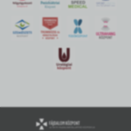
S
POR
T
O
R
V
OS
I
KÖ
ZPON
T