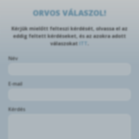
ORVOS VÁLASZOL!
Kérjük mielőtt felteszi kérdését, olvassa el az
eddig feltett kérdéseket, és az azokra adott
válaszokat
ITT
.
Név
E-mail
Kérdés