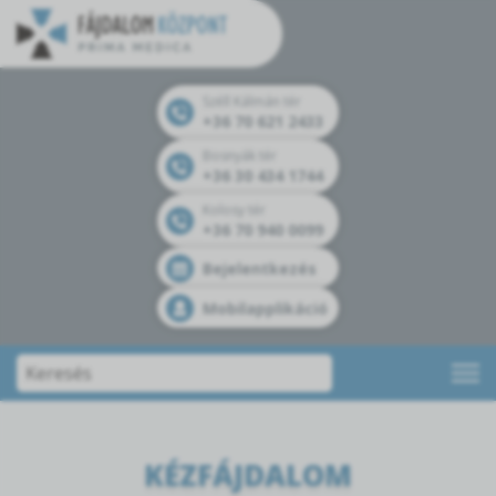
Széll Kálmán tér
+36 70 621 2433
Bosnyák tér
+36 30 434 1744
Kolosy tér
+36 70 940 0099
Bejelentkezés
Mobilapplikáció
KÉZFÁJDALOM