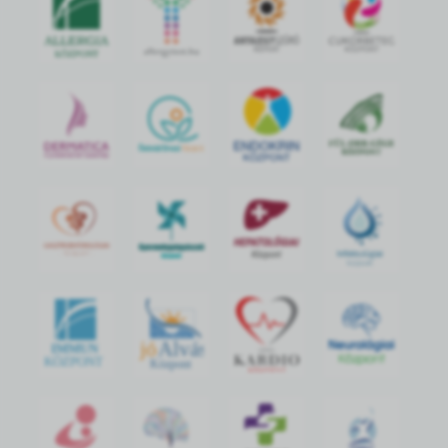
jó
Alvás
IMMUN
KÖZPONT
Központ