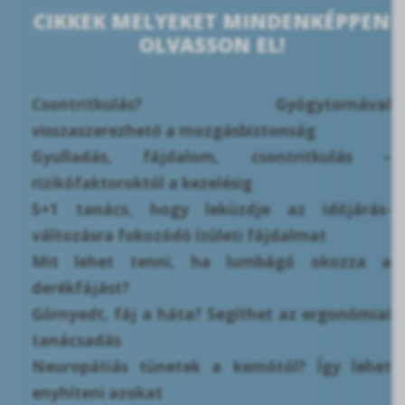
CIKKEK MELYEKET MINDENKÉPPEN
OLVASSON EL!
Csontritkulás? Gyógytornával
visszaszerezhető a mozgásbiztonság
Gyulladás, fájdalom, csontritkulás –
rizikófaktoroktól a kezelésig
5+1 tanács, hogy leküzdje az időjárás-
változásra fokozódó ízületi fájdalmat
Mit lehet tenni, ha lumbágó okozza a
derékfájást?
Görnyedt, fáj a háta? Segíthet az ergonómiai
tanácsadás
Neuropátiás tünetek a kemótól? Így lehet
enyhíteni azokat