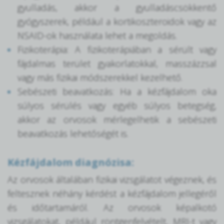
gyulladás, akkor a gyulladáscsökkentő
gyógyszerek, például a kortikoszteroidok vagy az
NSAID-ok használata lehet a megoldás.
Fizikoterápia: A fizikoterápiában a sérült vagy
fájdalmas terület gyakorlatokkal, masszázzsal
vagy más fizikai módszerekkel kezelhető.
Sebészeti beavatkozás: Ha a kézfájdalom oka
súlyos sérülés vagy egyéb súlyos betegség,
akkor az orvosok mérlegelhetik a sebészeti
beavatkozás lehetőségét is.
Kézfájdalom diagnózisa:
Az orvosok általában fizikai vizsgálatot végeznek, és
feltesznek néhány kérdést a kézfájdalom jellegéről
és időtartamáról. Az orvosok képalkotó
vizsgálatokat, például röntgenfelvételt, MRI-t vagy