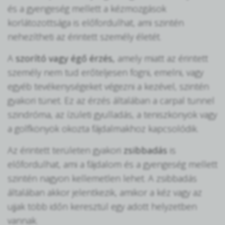
és a gyengeség mellett a kézmozgások
korlátozottsága is előfordulhat, ami szintén
nehezítheti az érintett személy életét.
A
szorító vagy égő érzés,
amely miatt az érintett
személy nem tud erőteljesen fogni, emelni, vagy
egyéb tevékenységeket végezni a kezével, szintén
gyakori tünet. Ez az érzés általában a carpal tunnel
szindróma, az ízületi gyulladás, a teniszkönyök vagy
a golfkönyök okozta fájdalmakhoz kapcsolódik.
Az érintett területen gyakori
zsibbadás
is
előfordulhat, ami a fájdalom és a gyengeség mellett
szintén nagyon kellemetlen lehet. A zsibbadás
általában akkor jelentkezik, amikor a kéz vagy az
ujjak több időn keresztül egy adott helyzetben
vannak.