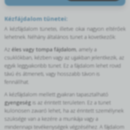
Kézfájdalom tünetei:
A kézfájdalom tünetei, illetve okai nagyon eltérőek
lehetnek. Néhány általános tünet a következők:
Az
éles vagy tompa fájdalom
, amely a
csuklókban, kézben vagy az ujjakban jelentkezik, az
egyik leggyakoribb tünet. Ez a fájdalom lehet rövid
távú és átmeneti, vagy hosszabb távon is
fennállhat.
A kézfájdalom mellett gyakran tapasztalható
gyengeség
is az érintett területen. Ez a tünet
különösen zavaró lehet, ha az érintett személynek
szüksége van a kezére a munkája vagy a
mindennapi tevékenységek végzéséhez. A fájdalom