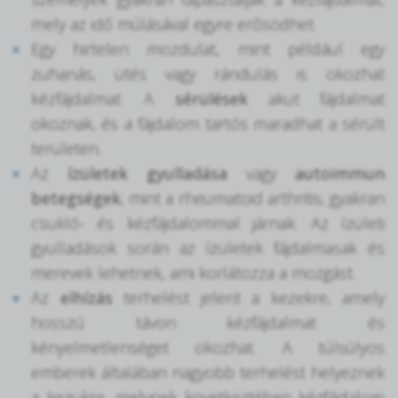
mely az idő múlásával egyre erősödhet.
Egy hirtelen mozdulat, mint például egy
zuhanás, ütés vagy rándulás is okozhat
kézfájdalmat. A
sérülések
akut fájdalmat
okoznak, és a fájdalom tartós maradhat a sérült
területen.
Az
ízületek gyulladása
vagy
autoimmun
betegségek
, mint a rheumatoid arthritis, gyakran
csukló- és kézfájdalommal járnak. Az ízületi
gyulladások során az ízületek fájdalmasak és
merevek lehetnek, ami korlátozza a mozgást.
Az
elhízás
terhelést jelent a kezekre, amely
hosszú távon kézfájdalmat és
kényelmetlenséget okozhat. A túlsúlyos
emberek általában nagyobb terhelést helyeznek
a kezükre, melynek következtében kézfájdalom