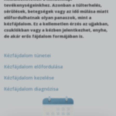
tevékenységeinkhez. Azonban a túlterhelés,
sérülések, betegségek vagy az idő múlása miatt
előfordulhatnak olyan panaszok, mint a
kézfájdalom. Ez a kellemetlen érzés az ujjakban,
csuklókban vagy a kézben jelentkezhet, enyhe,
de akár erős fájdalom formájában is.
Kézfájdalom tünetei
Kézfájdalom előfordulása
Kézfájdalom kezelése
Kézfájdalom diagnózisa