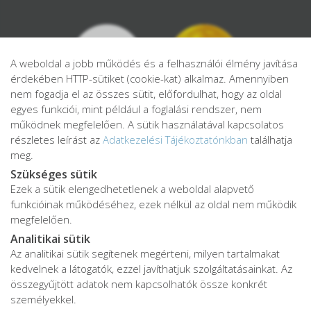
A weboldal a jobb működés és a felhasználói élmény javítása
érdekében HTTP-sütiket (cookie-kat) alkalmaz. Amennyiben
nem fogadja el az összes sütit, előfordulhat, hogy az oldal
egyes funkciói, mint például a foglalási rendszer, nem
működnek megfelelően. A sütik használatával kapcsolatos
részletes leírást az
Adatkezelési Tájékoztatónkban
találhatja
meg.
Szükséges sütik
Ezek a sütik elengedhetetlenek a weboldal alapvető
Adatkezelési tájékoztató
funkcióinak működéséhez, ezek nélkül az oldal nem működik
Adatvédelmi tájékoztató
megfelelően.
ÁSZF
Analitikai sütik
Impresszum
Az analitikai sütik segítenek megérteni, milyen tartalmakat
kedvelnek a látogatók, ezzel javíthatjuk szolgáltatásainkat. Az
Karrier
összegyűjtött adatok nem kapcsolhatók össze konkrét
személyekkel.