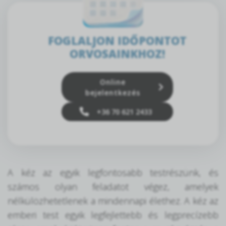
FOGLALJON IDŐPONTOT
ORVOSAINKHOZ!
Online
bejelentkezés
+36 70 621 2433
A kéz az egyik legfontosabb testrészünk, és
számos olyan feladatot végez, amelyek
nélkülözhetetlenek a mindennapi élethez. A kéz az
emberi test egyik legfejlettebb és legprecízebb