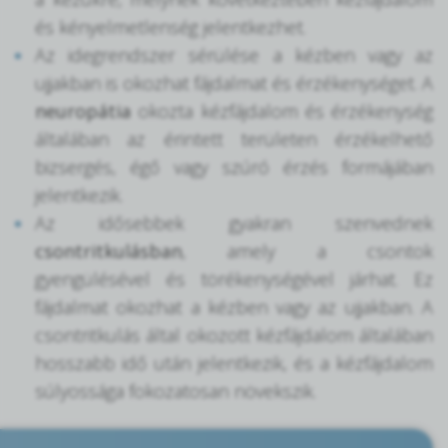
és kényelmetlenség jelentkezhet.
Az idegrendszer sérülése a kézben vagy az
ujjakban is okozhat fájdalmat és érzékenységet. A
neuropátia
okozta kézfájdalom és érzékenység
általában az érintett területen érzékelhető
bizsergés, égő vagy szúró érzés formájában
jelentkezik.
Az idősebbek gyakran szenvednek
csontritkulásban
, amely a csontok
gyengülésével és törékenységével járhat. Ez
fájdalmat okozhat a kézben vagy az ujjakban. A
csontritkulás által okozott kézfájdalom általában
hosszabb idő után jelentkezik, és a kézfájdalom
súlyossága fokozatosan növekszik.