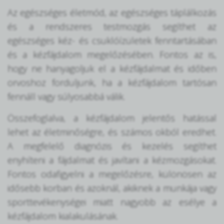
Az egészséges életmód, az egészséges táplálkozás
és a rendszeres testmozgás segíthet az
egészséges kéz- és csuklóízületek fenntartásában
és a kézfájdalom megelőzésében. Fontos az is,
hogy ne hanyagoljuk el a kézfájdalmat és időben
orvoshoz forduljunk, ha a kézfájdalom tartósan
fennáll vagy súlyosabbá válik.
Összefoglalva, a kézfájdalom jelentős hatással
lehet az életminőségre, és számos okból eredhet.
A megfelelő diagnózis és kezelés segíthet
enyhíteni a fájdalmat és javítani a kézmozgásokat.
Fontos odafigyelni a megelőzésre, különösen az
idősebb korban és azoknál, akiknek a munkája vagy
sporttevékenységei miatt nagyobb az esélye a
kézfájdalom kialakulásának.