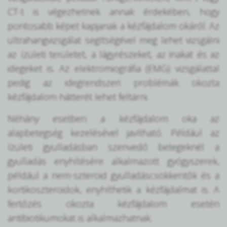
CT-t is végezhetnek annak érdekében, hogy
pontosabb képet kapjanak a kézfájdalom okáról. Az
ultrahangvizsgálat segítségével meg lehet vizsgálni
az ízületi területet, a lágyrészeket, az inakat és az
idegeket is. Az elektromiográfia (EMG) vizsgálattal
pedig az idegrendszeri problémák okozta
kézfájdalom hátterét lehet feltárni.
Néhány esetben a kézfájdalom oka az
alapbetegség kezelésével javítható. Például az
ízületi gyulladásban szenvedő betegeknél a
gyulladás enyhítésére alkalmazott gyógyszerek,
például a nem-szteroid gyulladáscsökkentők és a
kortikoszteroidok, enyhíthetik a kézfájdalmat is. A
fertőzés okozta kézfájdalom esetén
antibiotikumokat is alkalmazhatnak.