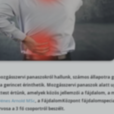
ozgásszervi panaszokról hallunk, számos állapotra 
 a gerincet érinthetik. Mozgásszervi panaszok alatt u
test értünk, amelyek közös jellemzői a fájdalom, a 
Dénes Arnold MSc
, a FájdalomKözpont fájdalomspeciali
osa a 3 fő csoportról beszélt.