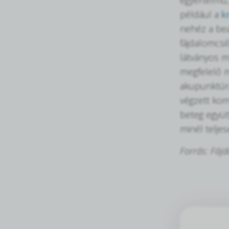
például a
k
nehéz a bea
fájdalomcsi
látványos m
megfelelő m
akupunktúr
végzett kom
beteg együ
minél teljes
Forrás: Fáj