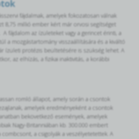
otok
sszervi fájdalmak, amelyek fokozatosan válnak
t 8,75 millió ember kért már orvosi segítséget
 A fájdalom az ízületeket vagy a gerincet érinti, a
túl a mozgástartomány visszaállítására és a kiváltó
r ízületi protézis beültetésére is szükség lehet. A
r, az elhízás, a fizikai inaktivitás, a korábbi
 lassan romló állapot, amely során a csontok
lezajlanak, amelyek eredményeként a csontok
llanatban bekövetkező események, amelyek
bbiak Nagy-Britanniában kb. 300.000 embert
a combcsont, a csigolyák a veszélyetetettek. A