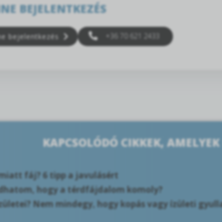
NE BEJELENTKEZÉS
+36 70 621 2433
ne bejelentkezés
KAPCSOLÓDÓ CIKKEK, AMELYEK
iatt fáj? 6 tipp a javulásért
dhatom, hogy a térdfájdalom komoly?
ízületei? Nem mindegy, hogy kopás vagy ízületi gyul