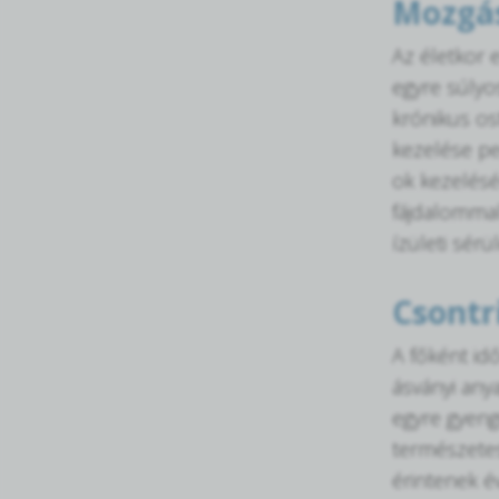
Mozgás
Az életkor 
egyre súlyo
krónikus os
kezelése pe
ok kezelésé
fájdalommal 
ízületi sér
Csontr
A főként id
ásványi any
egyre gyeng
természetes
érintenek é