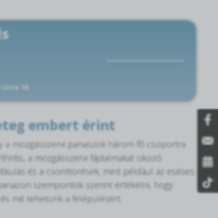
ÉS
 utca 16
eteg embert érint
gy a mozgásszervi panaszok három fő csoportra
thritis, a mozgásszervi fájdalmakat okozó
ritkulás és a csonttörések, mint például az eséses
yanazon szempontok szerint értékelni, hogy
 és mit tehetünk a felépülésért.