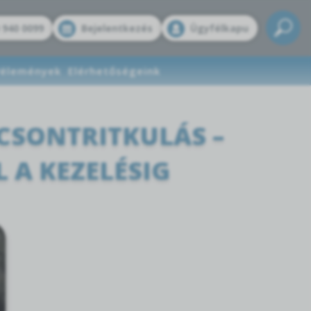
 940 0099
Bejelentkezés
Ügyfélkapu
élemények
Elérhetőségeink
CSONTRITKULÁS –
 A KEZELÉSIG