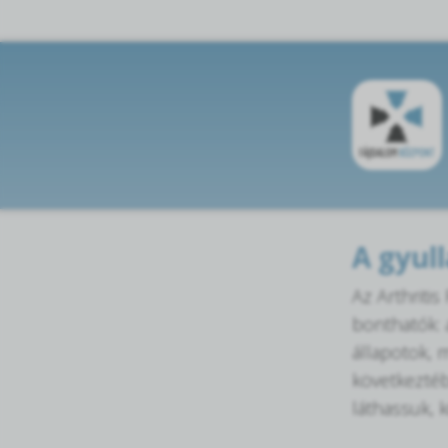
A gyul
Az Arthriti
bonthatók: 
állapotok, m
következtéb
láthassuk, k