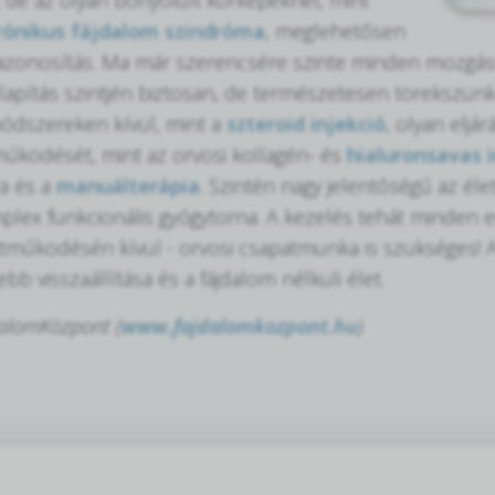
rónikus fájdalom szindróma
, meglehetősen
zonosítás. Ma már szerencsére szinte minden mozgássze
llapítás szintjén biztosan, de természetesen törekszünk 
ódszereken kívül, mint a
szteroid injekció
, olyan eljá
űködését, mint az orvosi kollagén- és
hialuronsavas i
a és a
manuálterápia
. Szintén nagy jelentőségű az él
plex funkcionális gyógytorna. A kezelés tehát minden es
ttműködésén kívül - orvosi csapatmunka is szükséges
ebb visszaállítása és a fájdalom nélküli élet.
dalomKözpont (
www.fajdalomkozpont.hu
)