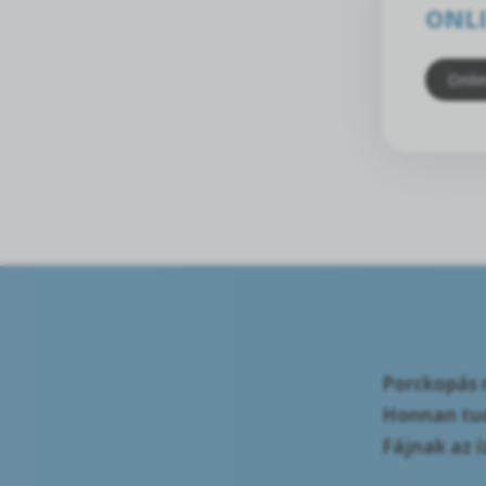
ONLI
Onli
Porckopás m
Honnan tu
Fájnak az 