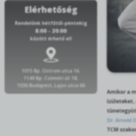
Elérhetőség
Rendelőnk hétfőtől-péntekig
8:00 - 20:00
között érhető el!
1015 Bp. Ostrom utca 16.
1149 Bp. Csömöri út 18.
1036 Budapest, Lajos utca 66
Amikor a m
ízületeket,
tünetegyüt
Dr. Arnold 
TCM szakorv