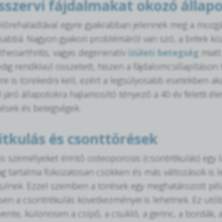
szervi fájdalmakat okozó állap
előrehaladtával egyre gyakrabban jelennek meg a mozgá
sabbá. Nagyon gyakori problémáról van szó, a britek köz
theoarthritis, vagyis degeneratív
ízületi betegség
miatt.
dig rendkívül összetett, hiszen a fájdalomcsillapításon 
re is törekedni kell, ezért a legsúlyosabb esetekben aká
járó állapotokra hajlamosító tényező a 40 év feletti életko
ülések és betegségek.
itkulás és csonttörések
ős személyeket érintő osteoporosis (csontritkulás) egy
ag tartalma fokozatosan csökken és más változások is 
ülnek. Ezzel szemben a törések egy meghatározott pi
en a csontritkulás következményei is lehetnek. Ez utó
vente, különösen a csípő, a csukló, a gerinc, a bordák, 