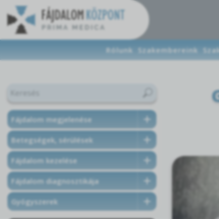
Rólunk
Szakembereink
Sza
Fájdalom megjelenése
Betegségek, sérülések
Fájdalom kezelése
Fájdalom diagnosztikája
Gyógyszerek