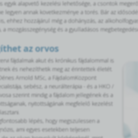
ás egyik alapvető kezelési lehetősége, a csontok megerős
 ne legyen annak következménye a törés. Bár az idősödés
is, ehhez hozzájárul még a dohányzás, az alkoholfogyasz
 a mozgásszegénység és a gyulladásos megbetegedés
íthet az orvos
rvi fájdalmak akut és krónikus fájdalommal is
tnek és nehezíthetik meg az érintettek életét.
 Dénes Arnold MSc, a FájdalomKözpont
ialistája, sebész, a neurálterápia - és a HKO /
osa szerint mindig a fájdalom jellegének és a
ttságainak, nyitottságának megfelelő kezelést
asztani.
egfontosabb lépés, hogy megszülessen a
nózis, ami egyes esetekben teljesen
 de az olyan bonyolult kórképeknél, mint