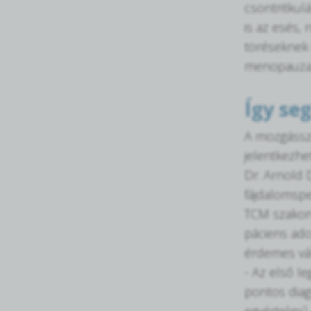
csontritkul
is az esés,
töréseknek 
menopauza,
Így seg
A mozgássze
jelentkezhe
Dr. Arnold
fájdalomspec
TCM szakorv
páciens ado
érdemes vál
- Az első l
pontos diag
egyértelmű,