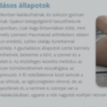
dásos állapotok
tkorban kialakulhatnak, és sokszor gyorsan
lnak. Gyakori betegségekről beszélhetünk
portban, csak Nagy-Britanniában több, mint
mély szenved rheumatoid arthritisben, ebben
n eredetű, széles skálájú tünettannal
kórkép. A gyulladásos állapotok szinte bármely
inthetnek, beleértve a bőrt, a szemet és a
eket is. Az elsődleges kezelési metódus az
zer túlműködésének visszafogása, az
esszió. A fő rizikófaktorok közé tartozik a
az elhízás, az egészségtelen étrend, de az
nyezőknek és a nemnek is szerepe van a
kialakulásában, ugyanis a nők nagyobb eséllyel néznek