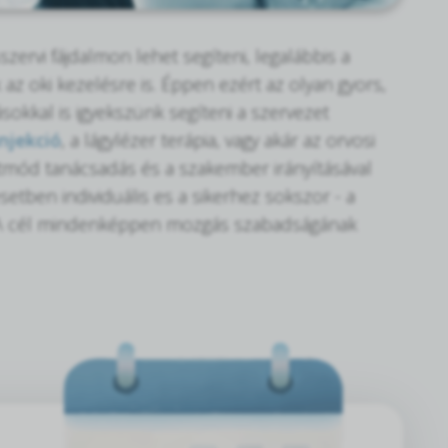
rvi fájdalmon lehet segíteni, legalábbis a
az oki kezelésre is. Éppen ezért az olyan gyors,
rásokkal is igyekszünk segíteni a szervezet
njekció
, a lágylézer terápia, vagy akár az orvosi
etmód tanácsadás és a szakember irányításával
etben individuális es a sikerhez sokszor - a
! A cél mindenképpen mozgás szabadságának