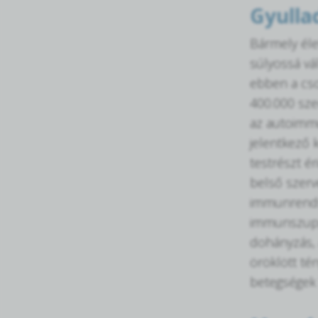
Gyulla
Bármely éle
súlyossá vá
ebben a cso
400.000 sze
az autoimmu
jelentkező 
testrészt ér
belső szerv
immunrends
immunszuppr
dohányzás, 
öröklött té
betegségek 