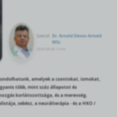
Szerző:
Dr. Arnold Dénes Arnold
MSc
2025.09.30 11:04
gondolhatunk, amelyek a csontokat, izmokat,
gyanis több, mint száz állapotot és
mozgás korlátozottsága, és a merevség.
stája, sebész, a neurálterápia - és a HKO /