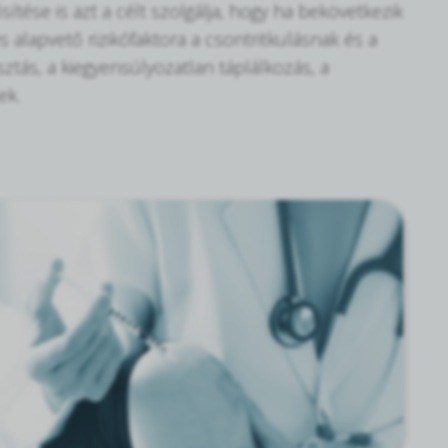
ítése is azt a célt szolgálja, hogy ha bekövetkezik
 alapvető rizikófaktora a csontritkulásnak és a
tás, a kiegyensúlyozatlan táplálkozás, a
ek.