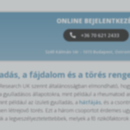
ONLINE BEJELENTKEZ
+36 70 621 2433
Széll Kálmán tér - 1015 Budapest, Ostrom
ladás, a fájdalom és a törés reng
s Research UK szerint általánosságban elmondható, ho
a gyulladásos állapotokra, mint például a rheumatoid ar
int például az ízületi gyulladás, a
hátfájás
, és a csont
en létrejövő törés. Ezt a három csoportot érdemes ug
ik a legveszélyeztetettebbek, melyek a fő rizikófaktorok