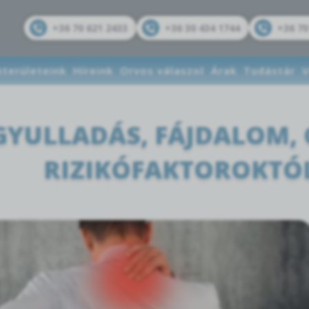
+36 70 621 2433
+36 30 434 1744
+36 70
kterületeink
Híreink
Orvos válaszol
Árak
Tudástár
V
GYULLADÁS, FÁJDALOM, 
RIZIKÓFAKTOROKTÓL