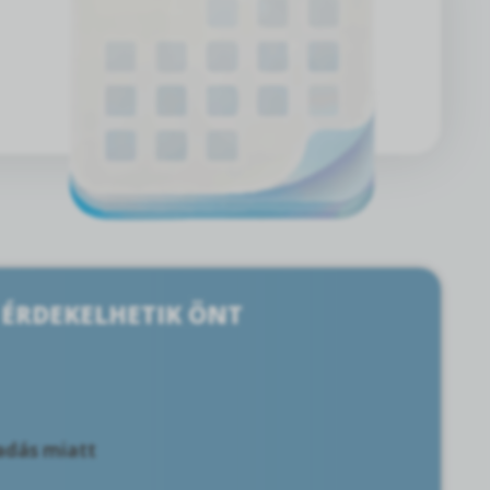
 ÉRDEKELHETIK ÖNT
ladás miatt