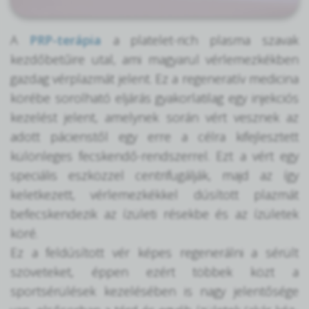
A
PRP-terápia
a platelet-rich plasma szavak
kezdőbetűire utal, ami magyarul vérlemezkékben
gazdag vérplazmát jelent. Ez a regeneratív medicina
körébe sorolható eljárás gyakorlatilag egy injekciós
kezelést jelent, amelynek során vért vesznek az
adott pácienstől egy erre a célra kifejlesztett
különleges fecskendő-rendszerrel. Ezt a vért egy
speciális eszközzel centrifugálják, majd az így
keletkezett, vérlemezkékkel dúsított plazmát
befecskendezik az ízületi résekbe és az ízületek
köré.
Ez a feldúsított vér képes regenerálni a sérült
szöveteket, éppen ezért többek közt a
sportsérülések kezelésében is nagy jelentősége