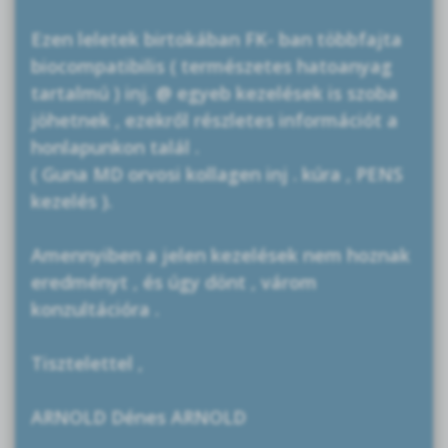
Ezen leletek birtokában FK- ban többfajta
biocompatibilis ( természetes hatoanyag
tartalmú ) inj. @ egyeb kezelések is szoba
jöhetnek , ezekről részletes információt a
honlapunkon talál .
( Guna MD orvosi kollagen inj . kúra , PENS
kezelés ).
Amennyiben a jelen kezelések nem hoznak
eredményt , és úgy dönt , várom
konzultációra .
Tisztelettel ,
ARNOLD Dénes ARNOLD