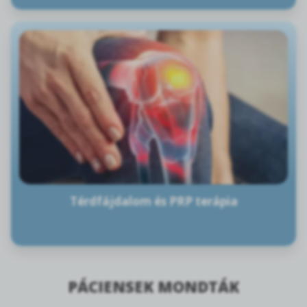
Térdfájdalom és PRP terápia
PÁCIENSEK MONDTÁK