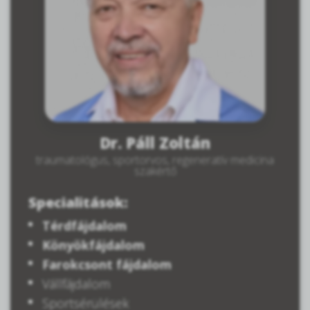
Dr. Páll Zoltán
traumatológus, sportorvos, regeneratív medicina
szakértő
Specialitások:
Térdfájdalom
Könyökfájdalom
Farokcsont fájdalom
Vállfájdalom
Sportsérülések