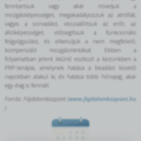
fenntartsuk vagy akár növeljük a
mozgásképességet, megakadályozzuk az atrófiát,
vagyis a sorvadást, visszaállítsuk az erőt, az
állóképességet, elősegítsük a funkcionális
felgyógyulást, és elkerüljük a nem megfelelő,
kompenzáló mozgásmintákat. Ebben a
folyamatban jelent kitűnő eszközt a kezünkben a
PRP-terápia, amelynek hatása a beadást követő
napokban alakul ki, és hatása több hónapig, akár
egy évig is fennáll.
Forrás: Fájdalomközpont (
www.fajdalomkozpont.hu
)