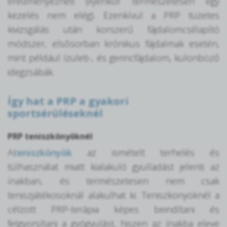
eredményezheti (ilyenkor természetesen egy
kezelés nem elég). Ezenkívül a PRP tüzetes
kivizsgálás után korszerű fájdalomcsillapító
módszer, elsősorban krónikus fájdalmak esetén,
mint például ízületi-, és gerincfájdalom, különböző
idegzsábák.
Így hat a PRP a gyakori
sportsérüléseknél
PRP teniszkönyöknél
A
teniszkönyök
az ismételt terhelés és
túlhasználat miatt kialakuló gyulladást jelenti az
ínakban, és természetesen nem csak
teniszjátékosoknál alakulhat ki. Teniszkönyöknél a
célzott PRP-terápia képes beindítani és
felgyorsítani a gyógyulást, hiszen az ínakba eleve