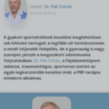
Szerző:
Dr. Páll Zoltán
2026.05.05 09:22
A gyakori sportsérülések kezelése meglehetősen
sok kihívást tartogat: a legfőbb cél természetesen
a minél teljesebb felépülés, de a gyorsaság is nagy
szerepet játszik a megszokott edzésmunka
folytatásában.
Dr. Páll Zoltán
, a Fájdalomközpont
sebésze, traumatológus, sportorvos szerint az
egyik legkorszerűbb kezelési mód, a PRP-terápia
minderre alkalmas.