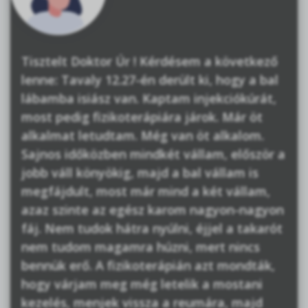
Tisztelt Doktor Úr ! Kérdésem a következő
lenne: Tavaly 12.27-én derült ki, hogy a bal
lábamba isiász van. Kaptam injekciókúrát,
most pedig fizikoterápiára járok. Már öt
alkalmat letudtam. Még van öt alkalom.
Sajnos időközben mindkét vállam, először a
jobb váll könyökig, majd a bal vállam is
megfájdult, most már mind a két vállam,
azaz szinte az egész karom nagyon-nagyon
fáj. Nem tudok hátra nyúlni, éjjel a takarót
nem tudom magamra húzni, mert nincs
bennük erő. A fizikoterápián azt mondták,
hogy várjam meg még letelik a mostani
kezelés, menjek vissza a reumára, majd