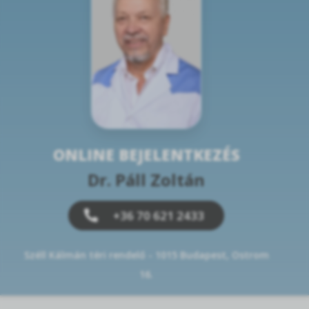
ONLINE BEJELENTKEZÉS
Dr. Páll Zoltán
+36 70 621 2433
Széll Kálmán téri rendelő - 1015 Budapest, Ostrom
16.