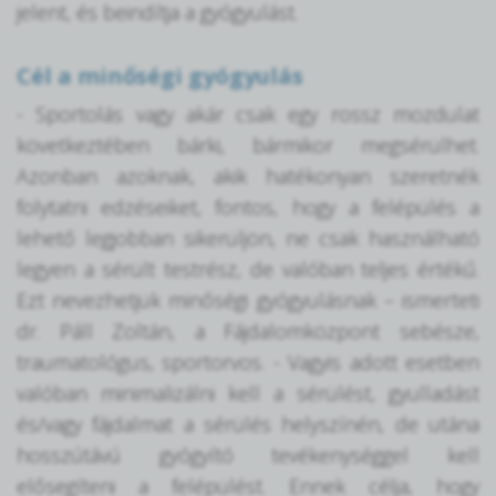
jelent, és beindítja a gyógyulást.
Cél a minőségi gyógyulás
- Sportolás vagy akár csak egy rossz mozdulat
következtében bárki, bármikor megsérülhet.
Azonban azoknak, akik hatékonyan szeretnék
folytatni edzéseiket, fontos, hogy a felépülés a
lehető legjobban sikerüljön, ne csak használható
legyen a sérült testrész, de valóban teljes értékű.
Ezt nevezhetjük minőségi gyógyulásnak – ismerteti
dr. Páll Zoltán, a Fájdalomközpont sebésze,
traumatológus, sportorvos. - Vagyis adott esetben
valóban minimalizálni kell a sérülést, gyulladást
és/vagy fájdalmat a sérülés helyszínén, de utána
hosszútávú gyógyító tevékenységgel kell
elősegíteni a felépülést. Ennek célja, hogy