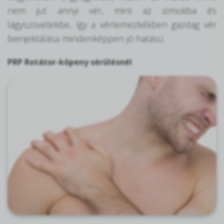
nem jut annyi vér, mint az izmokba és
lágyszövetekbe, így a vérlemezkékben gazdag vér
beinjektálása mindenképpen jó hatású.
PRP Rotátor-köpeny sérülésnél