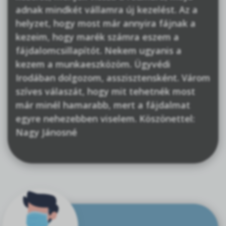
adnak mindkét vállamra új kezelést. Az a
helyzet, hogy most már annyira fájnak a
kezeim, hogy marék számra eszem a
fájdalomcsillapítót. Nekem ugyanis a
kezem a munkaeszközöm. Ügyvédi
Irodában dolgozom, asszisztensként. Várom
szíves válaszát, hogy mit tehetnék most
már minél hamarabb, mert a fájdalmat
egyre nehezebben viselem. Köszönettel:
Nagy Jánosné