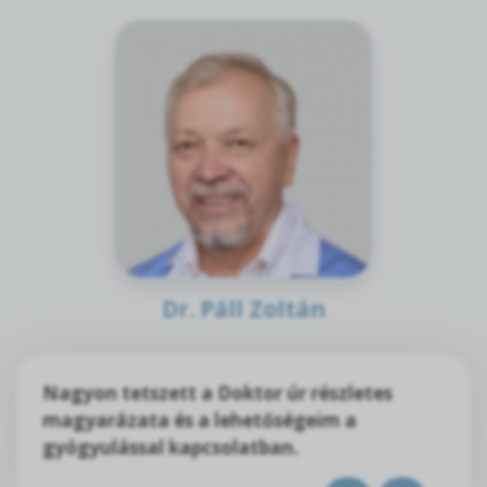
Dr. Páll Zoltán
Nagyon tetszett a Doktor úr részletes
magyarázata és a lehetőségeim a
gyógyulással kapcsolatban.