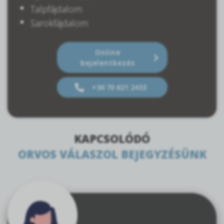
Talpfájdalom
Sarokfájdalom
Online
bejelentkezés
+36 70 621 2433
KAPCSOLÓDÓ
ORVOS VÁLASZOL BEJEGYZÉSÜNK