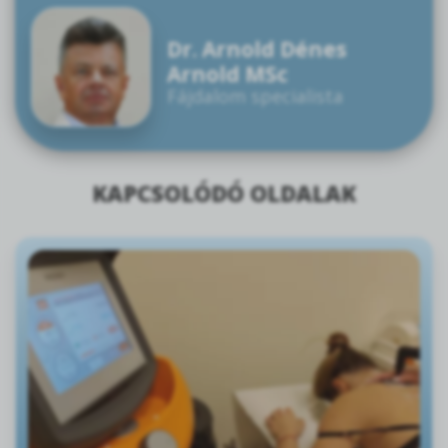
Dr. Arnold Dénes
Arnold MSc
Fájdalom specialista
KAPCSOLÓDÓ OLDALAK