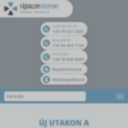
Széll Kálmán tér
+36 70 621 2433
Bosnyák tér
+36 30 434 1744
Kolosy tér
+36 70 940 0099
Bejelentkezés
Mobilapplikáció
ÚJ UTAKON A