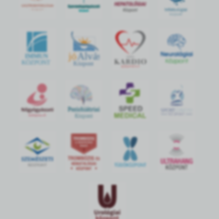
jó
Alvás
IMMUN
KÖZPONT
Központ
S
POR
T
O
R
V
OS
I
KÖ
ZPON
T