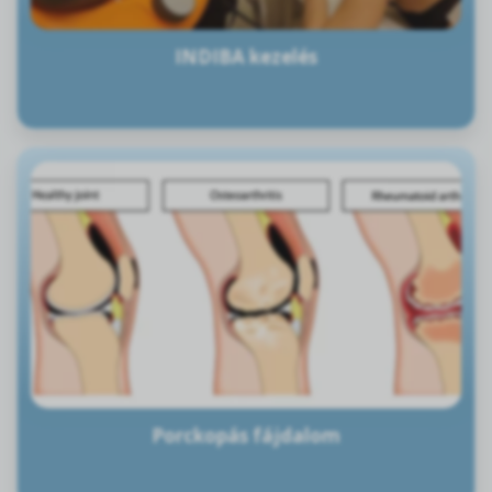
INDIBA kezelés
Porckopás fájdalom