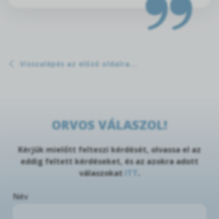
Visszalépés az előző oldalra...
ORVOS VÁLASZOL!
Kérjük mielőtt felteszi kérdését, olvassa el az
eddig feltett kérdéseket, és az azokra adott
válaszokat
ITT
.
Név