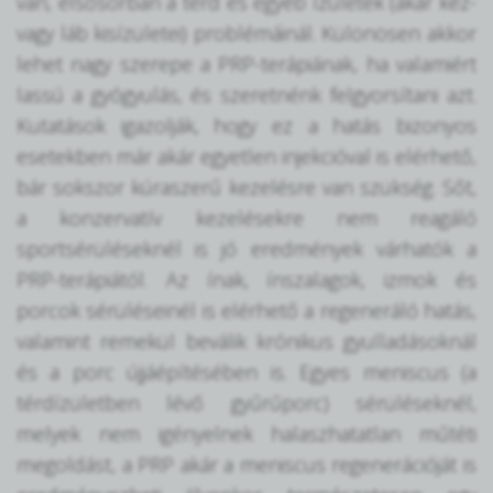
van, elsősorban a térd és egyéb ízületek (akár kéz-
vagy láb kisízületei) problémáinál. Különösen akkor
lehet nagy szerepe a PRP-terápiának, ha valamiért
lassú a gyógyulás, és szeretnénk felgyorsítani azt.
Kutatások igazolják, hogy ez a hatás bizonyos
esetekben már akár egyetlen injekcióval is elérhető,
bár sokszor kúraszerű kezelésre van szükség. Sőt,
a konzervatív kezelésekre nem reagáló
sportsérüléseknél is jó eredmények várhatók a
PRP-terápiától. Az ínak, ínszalagok, izmok és
porcok sérüléseinél is elérhető a regeneráló hatás,
valamint remekül beválik krónikus gyulladásoknál
és a porc újjáépítésében is. Egyes meniscus (a
térdízületben lévő gyűrűporc) sérüléseknél,
melyek nem igényelnek halaszhatatlan műtéti
megoldást, a PRP akár a meniscus regenerációját is