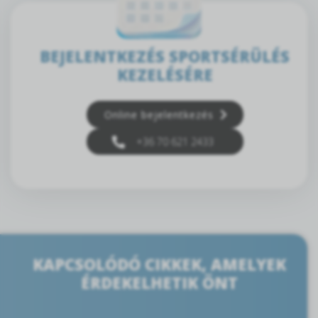
BEJELENTKEZÉS SPORTSÉRÜLÉS
KEZELÉSÉRE
Online bejelentkezés
+36 70 621 2433
KAPCSOLÓDÓ CIKKEK, AMELYEK
ÉRDEKELHETIK ÖNT