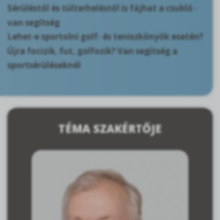
Sérüléstől és túlterheléstől is fájhat a csukló -
van segítség
Lehet-e sportolni golf- és teniszkönyök esetén?
Újra focizik, fut, golfozik? Van segítség a
sportsérüléseknél
TÉMA SZAKÉRTŐJE