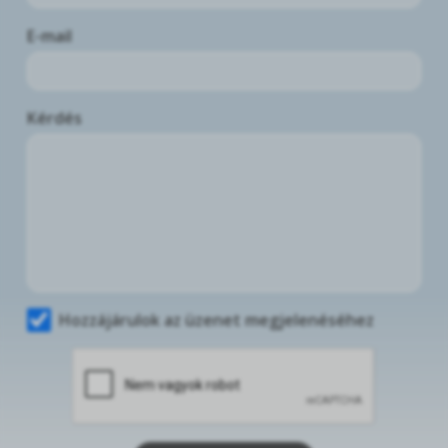
E-mail
Kérdés
Hozzájárulok az üzenet megjelenéséhez