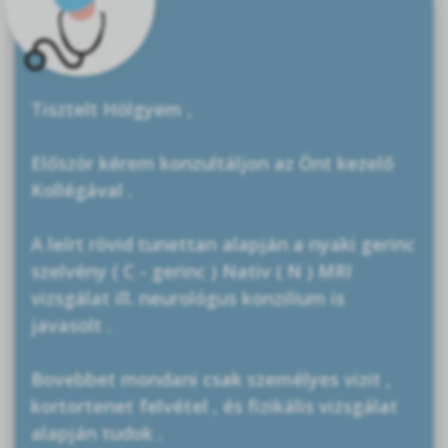
Tisztelt Hölgyem ,
Először kérem konzultáljon az Önt kezelő
Kollégával .
A leírt rövid tunettan alapján a nyaki gerinc
szelvény ( C - gerinc ) Nativ ( N ) MRI
vizsgálat ill. neurológus konzilium is
javasolt .
Bovebbet mondani csak személyes vizit ,
kortortenet felvétel , és fizikális vizsgálat
alapján tudok .