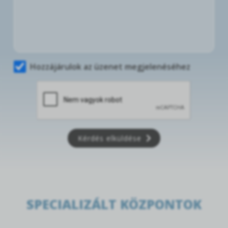
Hozzájárulok az üzenet megjelenéséhez
Kérdés elküldése
SPECIALIZÁLT KÖZPONTOK