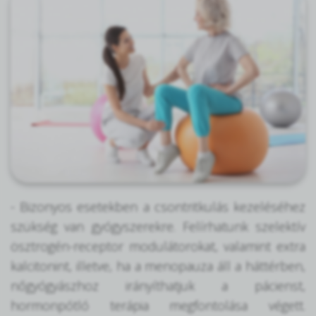
- Bizonyos esetekben a csontritkulás kezeléséhez
szükség van gyógyszerekre. Felírhatunk szelektív
ösztrogén-receptor modulátorokat, valamint extra
kalcitonint, illetve, ha a menopauza áll a háttérben,
nőgyógyászhoz irányíthatjuk a pácienst,
hormonpótló terápia megfontolása végett.