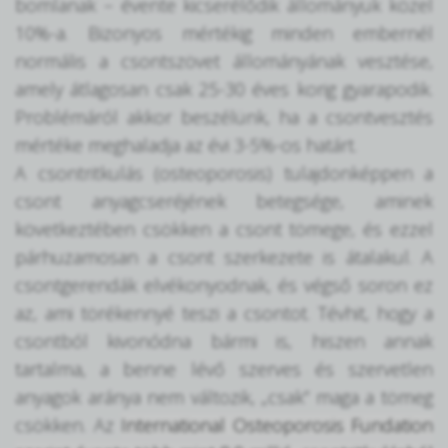
bomlanak – évente kicserélődik állományuk közel
10%-a. Bizonyos mértékig minden embernél
normális a csontszövet állományának vesztése,
amely átlagosan csak 25-30 éves korig gyarapodik.
Problémáról akkor beszélünk, ha a csontvesztés
mértéke meghaladja az évi 3-5%-os határt.
A csontritkulás (osteoporosis) tulajdonképpen a
csont anyagcseréjének betegsége, aminek
következtében csökken a csont tömege, és ezzel
párhuzamosan a csont szerkezete is átalakul. A
csontgerendák elvékonyodnak, és végső soron ez
az, ami törékennyé teszi a csontot. Tévhit, hogy a
csontból kivonódna bármi is, hiszen annak
tartalma, a benne lévő szerves és szervetlen
anyagok aránya nem változik, „csak” maga a tömeg
csökken. Az
International Osteoporosis Fundation