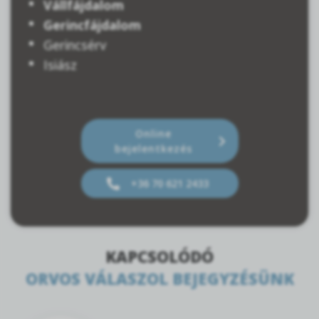
Vállfájdalom
Gerincfájdalom
Gerincsérv
Isiász
Online
bejelentkezés
+36 70 621 2433
KAPCSOLÓDÓ
ORVOS VÁLASZOL BEJEGYZÉSÜNK