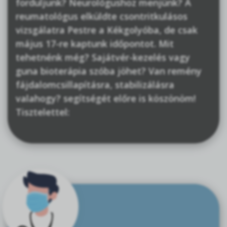
forduljunk? Neurológushoz menjünk? A
reumatológus elküldte csontritkulásos
vizsgálatra Pestre a Kékgolyóba, de csak
május 17-re kaptunk időpontot. Mit
tehetnénk még? Sajátvér-kezelés vagy
guna bioterápia szóba jöhet? Van remény
fájdalomcsillapításra, stabilizálásra
valahogy? segítségét előre is köszönöm!
Tisztelettel: