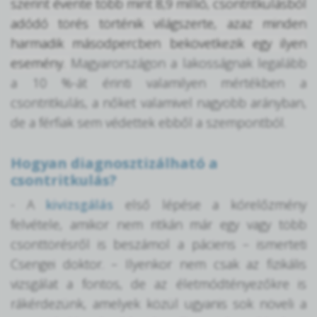
szerint évente több mint 8,9 millió, csontritkulásból
adódó törés történik világszerte, azaz minden
harmadik másodpercben bekövetkezik egy ilyen
esemény.
Magyarországon a lakosságnak legalább
a 10 %-át érinti valamilyen mértékben a
csontritkulás, a nőket valamivel nagyobb arányban,
de a férfiak sem védettek ebből a szempontból.
Hogyan diagnosztizálható a
csontritkulás?
- A
kivizsgálás
első lépése a kórelőzmény
felvétele, amikor nem ritkán már egy vagy több
csonttörésről is beszámol a páciens – ismerteti
Csengei doktor. – Ilyenkor nem csak az fizikális
vizsgálat a fontos, de az életmódtényezőkre is
rákérdezünk, amelyek közül ugyanis sok növeli a