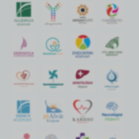
jó
Alvás
IMMUN
KÖZPONT
Központ