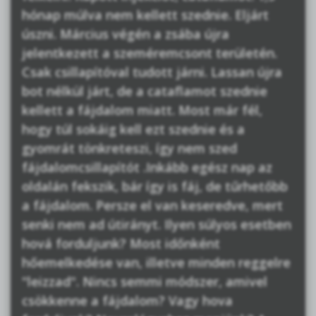
hónap múlva nem kellett szednie. Eljárt
úszni. Március végén a zsába újra
jelentkezett a szeméremcsont területén.
Csak csillapítóval tudott járni. Lassan újra
bot nélkül járt, de a cataflamot szednie
kellett a fájdalom miatt. Most már fél,
hogy túl sokáig kell ezt szednie és a
gyomrát tönkreteszi, így nem szed
fájdalomcsillapítót .Inkább egész nap az
oldalán fekszik, bár így is fáj, de tűrhetőbb
a fájdalom. Persze el van keseredve, mert
senki nem ad útirányt. Ilyen súlyos esetben
hová forduljunk? Most időnként
hőemelkedése van, illetve minden reggelre
"leizzad". Nincs semmi módszer, amivel
csökkenne a fájdalom? Vagy hova