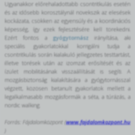
Ugyanakkor előrehaladottabb csontritkulás esetén
és az idősebb korosztálynál növekszik az elesések
kockázata, csökken az egyensúly és a koordinációs
képesség, így ezek fejlesztésére kell törekedni.
Ezért fontos a
gyógytornász
irányítása, aki
speciális gyakorlatokkal korrigálni tudja a
csontritkulás során kialakuló jellegzetes testtartást,
illetve törések után az izomzat erősítését és az
ízület mobilitásának visszaállítását is segíti. A
mozgásbiztonság kialakítására a gyógytornásszal
végzett, közösen betanult gyakorlatok mellett a
legalkalmasabb mozgásformák a séta, a túrázás, a
nordic walking.
Forrás: Fájdalomközpont (
www.fajdalomkozpont.hu
)