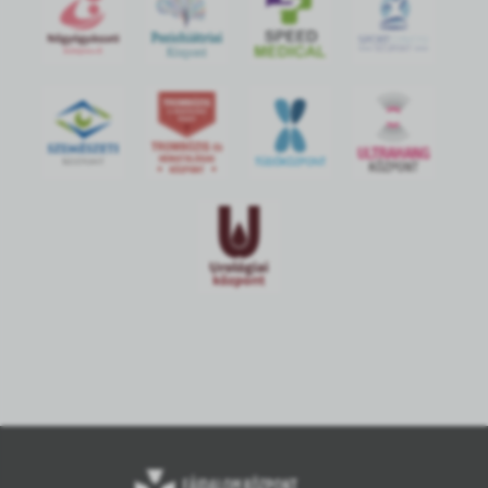
S
POR
T
O
R
V
OS
I
KÖ
ZPON
T