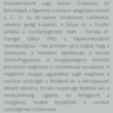
Elrendelhetünk nagy dózisú D-vitamint, és
felhívhatjuk a figyelmet a kalcium adagolása mellett
a C-, D- és B6-vitamin rendszeres szedésére,
valamint pedig K-vitamin, a folsav és a foszfor
pótlása a csontanyagcsere miatt – mondja dr.
Csengei Gábor PhD, a Fájdalomközpont
reumatológusa. – Ma azonban azt is tudjuk, hogy a
dohányzás, a helytelen táplálkozás, a túlzott
alkoholfogyasztás, a mozgásszegény életmód
jelentősen megnöveli a csontritkulás kockázatát. A
megfelelő mozgás ugyanakkor segít megőrizni a
csontok sűrűségét a férfiaknál és a menopauzán
átesett nőknél is. Ennek csupán egy feltétele van: a
rendszeresség. Ugyanis, ha felhagyunk a
mozgással, tovább folytatódik a csontok
sűrűségének csökkenése.