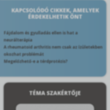
KAPCSOLÓDÓ CIKKEK, AMELYEK
ÉRDEKELHETIK ÖNT
Fájdalom és gyulladás ellen is hat a
neurálterápia
A rheumatoid arthritis nem csak az ízületekben
okozhat problémát
Megelőzhető-e a térdprotézis?
TÉMA SZAKÉRTŐJE