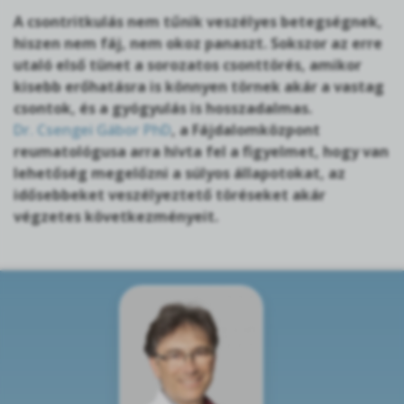
A csontritkulás nem tűnik veszélyes betegségnek,
hiszen nem fáj, nem okoz panaszt. Sokszor az erre
utaló első tünet a sorozatos csonttörés, amikor
kisebb erőhatásra is könnyen törnek akár a vastag
csontok, és a gyógyulás is hosszadalmas.
Dr. Csengei Gábor PhD
, a Fájdalomközpont
reumatológusa arra hívta fel a figyelmet, hogy van
lehetőség megelőzni a súlyos állapotokat, az
idősebbeket veszélyeztető töréseket akár
végzetes következményeit.