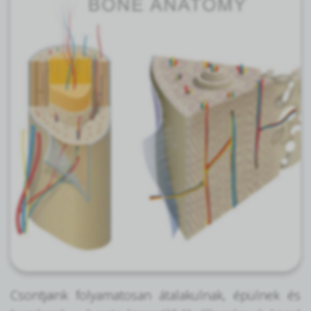
Csontjaink folyamatosan átalakulnak, épülnek és