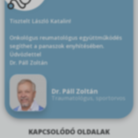
Tisztelt László Katalin!
Onkológus reumatológus együttműködés
segíthet a panaszok enyhítésében.
Üdvözlettel
Dr. Páll Zoltán
Dr. Páll Zoltán
Traumatológus, sportorvos
KAPCSOLÓDÓ OLDALAK