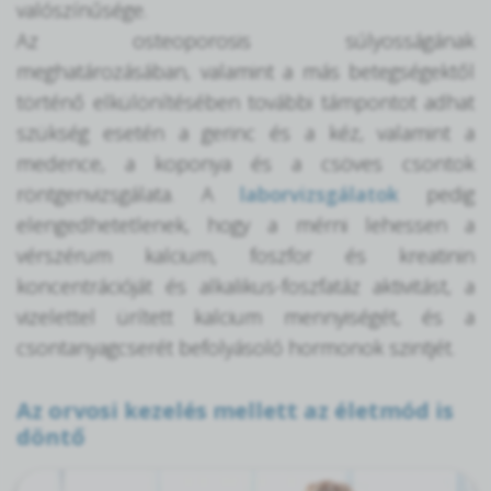
valószínűsége.
Az osteoporosis súlyosságának
meghatározásában, valamint a más betegségektől
történő elkülönítésében további támpontot adhat
szükség esetén a gerinc és a kéz, valamint a
medence, a koponya és a csöves csontok
röntgenvizsgálata. A
laborvizsgálatok
pedig
elengedhetetlenek, hogy a mérni lehessen a
vérszérum kalcium, foszfor és kreatinin
koncentrációját és alkalikus-foszfatáz aktivitást, a
vizelettel ürített kalcium mennyiségét, és a
csontanyagcserét befolyásoló hormonok szintjét.
Az orvosi kezelés mellett az életmód is
döntő