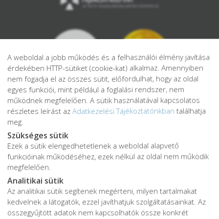
A weboldal a jobb működés és a felhasználói élmény javítása
érdekében HTTP-sütiket (cookie-kat) alkalmaz. Amennyiben
nem fogadja el az összes sütit, előfordulhat, hogy az oldal
egyes funkciói, mint például a foglalási rendszer, nem
működnek megfelelően. A sütik használatával kapcsolatos
részletes leírást az
Adatkezelési Tájékoztatónkban
találhatja
meg.
Szükséges sütik
Ezek a sütik elengedhetetlenek a weboldal alapvető
Adatkezelési tájékoztató
funkcióinak működéséhez, ezek nélkül az oldal nem működik
Adatvédelmi tájékoztató
megfelelően.
ÁSZF
Analitikai sütik
Impresszum
Az analitikai sütik segítenek megérteni, milyen tartalmakat
kedvelnek a látogatók, ezzel javíthatjuk szolgáltatásainkat. Az
Karrier
összegyűjtött adatok nem kapcsolhatók össze konkrét