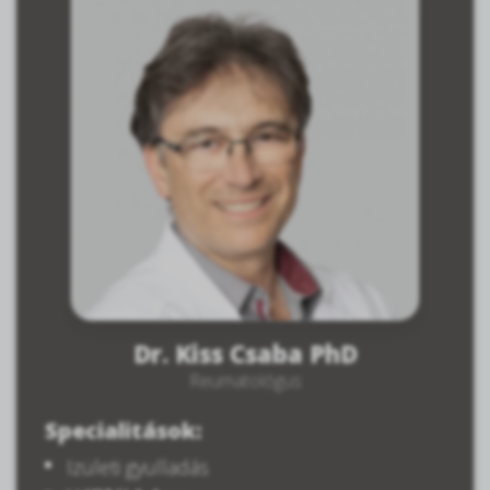
Dr. Kiss Csaba PhD
Reumatológus
Specialitások:
Izületi gyulladás