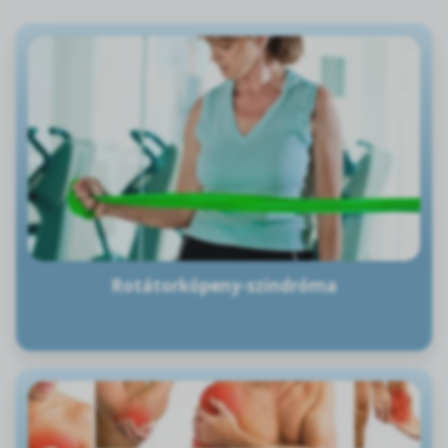
Rotátorköpeny-szindróma