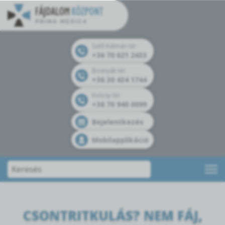
Széll Kálmán tér
+36 70 621 2433
Bosnyák tér
+36 30 434 1744
Kolosy tér
+36 70 940 0099
Bejelentkezés
Mobilapplikáció
CSONTRITKULÁS? NEM FÁJ,