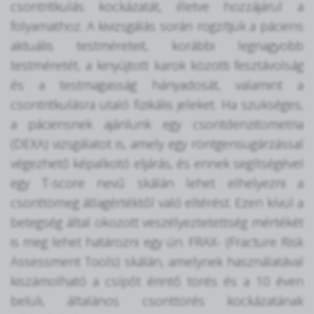
csontritkulás kockázatát, illetve hozzájárul a
folyamathoz. A kivizsgálás során rögzítjük a páciens
aktuális testméreteit, korábbi legnagyobb
testméretét, a kinyújtott karok közötti fesztávolság
és a testmagasság hányadosát, valamint a
csontritkulásra utaló fizikális jeleket. Ha szükséges,
a páciensnek ajánlunk egy csontdenzitometria
(DEXA) vizsgálatot is, amely egy röntgensugárzással
végezhető képalkotó eljárás, és ennek segítségével
egy T-score nevű skálán lehet elhelyezni a
csonttömeg átlagértéktől való eltérést. Ezen kívül a
betegség által okozott veszélyeztetettség mértékét
is meg lehet határozni egy ún. FRAX- (Fracture Risk
Assessment Tools) skálán, amelynek használatával
kiszámolható a csípőt érintő törés és a 10 éven
belüli, általános csonttörés kockázatának