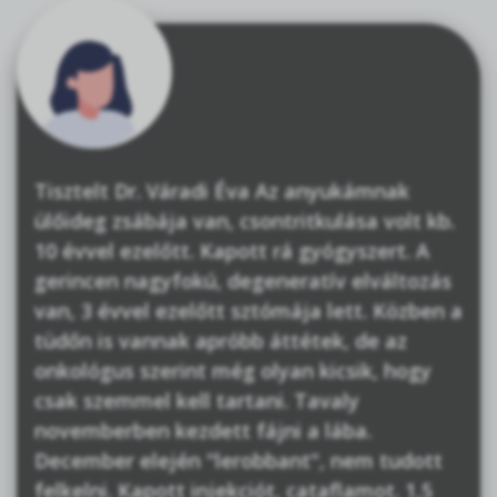
Tisztelt Dr. Váradi Éva Az anyukámnak
ülőideg zsábája van, csontritkulása volt kb.
10 évvel ezelőtt. Kapott rá gyógyszert. A
gerincen nagyfokú, degeneratív elváltozás
van, 3 évvel ezelőtt sztómája lett. Közben a
tüdőn is vannak apróbb áttétek, de az
onkológus szerint még olyan kicsik, hogy
csak szemmel kell tartani. Tavaly
novemberben kezdett fájni a lába.
December elején "lerobbant", nem tudott
felkelni. Kapott injekciót, cataflamot. 1,5