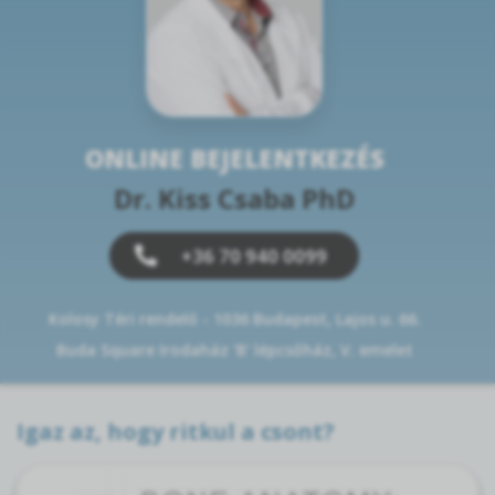
ONLINE BEJELENTKEZÉS
Dr. Kiss Csaba PhD
+36 70 940 0099
Kolosy Téri rendelő - 1036 Budapest, Lajos u. 66.
Buda Square Irodaház 'B' lépcsőház, V. emelet
Igaz az, hogy ritkul a csont?