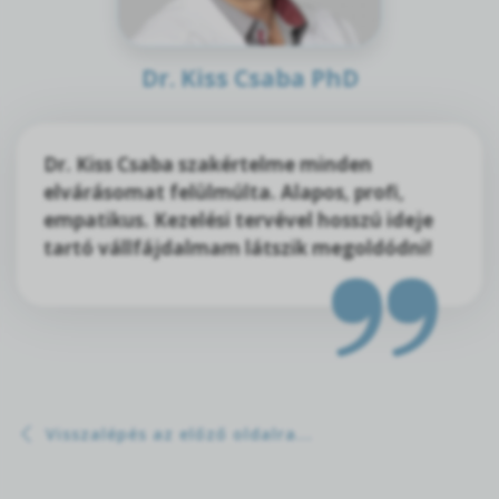
Dr. Kiss Csaba PhD
Dr. Kiss Csaba szakértelme minden
elvárásomat felülmúlta. Alapos, profi,
empatikus. Kezelési tervével hosszú ideje
tartó vállfájdalmam látszik megoldódni!
Visszalépés az előző oldalra...