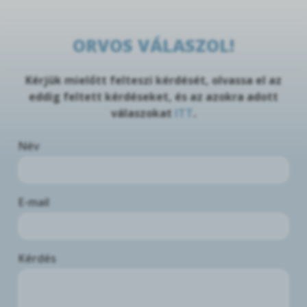
ORVOS VÁLASZOL!
Kérjük mielőtt felteszi kérdését, olvassa el az
eddig feltett kérdéseket, és az azokra adott
válaszokat
ITT
.
Név
E-mail
Kérdés