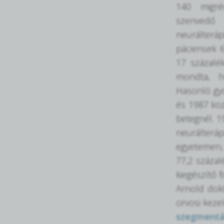
140 migré
szenvedő
neurálterá
páciensek 6
17 százalék
mondta, ho
Hasonló gyó
és 1987 köz
betegnél. 1
neurálter
egyetemen, 
77,2 százal
kiegészítő 
Arnold dokt
orvosi keze
szegmentá