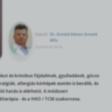
Szerző:
Dr. Arnold Dénes Arnold
MSc
2026.05.05 09:25
akut és krónikus fájdalmak, gyulladások, gócos
giák, allergiás kórképek esetén is beválik, és
ló hatás is elérhető. A módszert
álterápia - és a HKO / TCM szakorvosa,