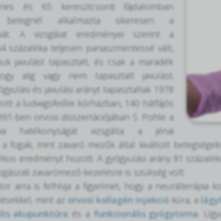
nes és 65 keresztcsonti fájdalomban
 betegnél alkalmazta sikeresen a
piát. A vizsgálat eredményei szerint a
4 százaléka teljesen panaszmentessé vált,
uk javulást tapasztalt, és csak a maradék
gy alig vagy nem tapasztalt javulást.
gyulási és javulási arányt tapasztaltak 1978
ött a ludwigsfedlei kórházban, 140 hátfájós
991-ben orvosi disszertációjában S. Pohle a
ápia hatékonyságát vizsgálta a jénai
a fogak, mint zavaró mezők által kiváltott betegsége
ékos eredményt hozott. A gyógyulási arány 81 százalék
fogászati zavarómező-kezelésre is szükség volt.
or arra is felhívja a figyelmet, hogy a neurálterápi
lésekkel, mint az
orvosi kollagén injekció
kúra, a
lágy
lis akupunktúra
és a
funkcionális gyógytorna
. Ugy