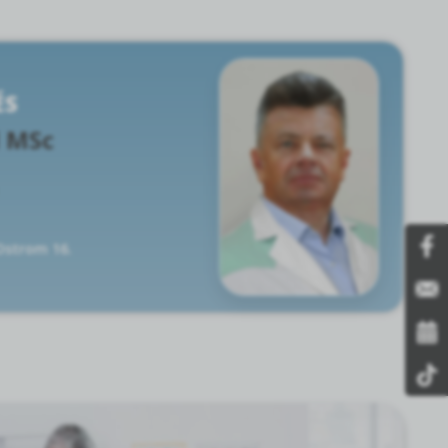
ÉS
d MSc
 Ostrom 16.