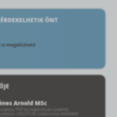
 ÉRDEKELHETIK ÖNT
s is megelőzhető
ŐJE
Dénes Arnold MSc
cialista, PRP és hialuronsav szakértő,
punktúra-, HKO/TCM szakorvosa, minősített