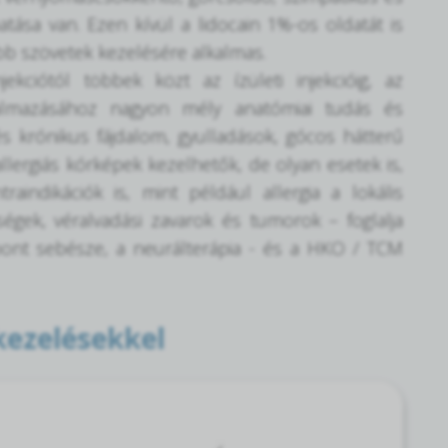
tása van. Ezen kívül a lidocain 1%-os oldatát is
bb szövetek kezelésére alkalmas.
ekciótól többek közt az ízületi injekcióig, az
kalmazásához nagyon mély anatómiai tudás és
s krónikus fájdalom, gyulladások, gócos hátterű
 allergiás kórképek kezelhetők, de olyan esetek is,
indikációk is, mint például allergia a lokális
égek, véralvadási zavarok és tumorok – foglalja
ont sebésze, a neurálterápia - és a HKO / TCM
kezelésekkel