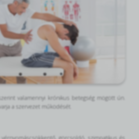
miszerint valamennyi krónikus betegség mögött ún.
avarja a szervezet működését.
k vérnyomáscsökkentő, görcsoldó, szimpatikus és