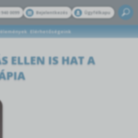
 940 0099
Bejelentkezés
Ügyfélkapu
élemények
Elérhetőségeink
 ELLEN IS HAT A
ÁPIA