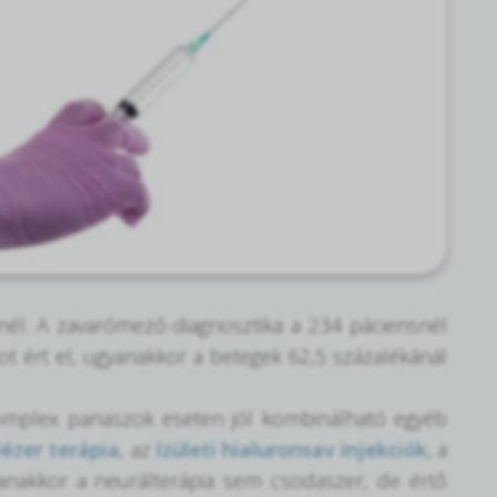
knél. A zavarómező-diagnosztika a 234 páciensnél
ot ért el, ugyanakkor a betegek 62,5 százalékánál
a komplex panaszok eseten jól kombinálható egyéb
lézer terápia
, az
ízületi hialuronsav injekciók
, a
anakkor a neurálterápia sem csodaszer, de értő