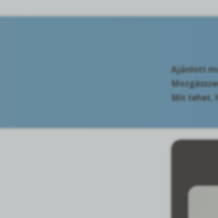
Ajánlott mó
Mozgásszer
Mit tehet, 