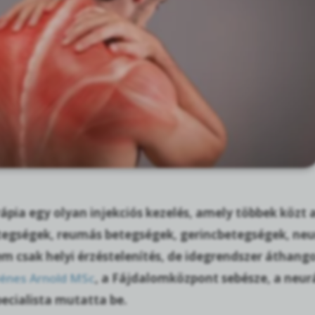
ápia egy olyan injekciós kezelés, amely többek közt 
egségek, reumás betegségek, gerincbetegségek, neural
m csak helyi érzéstelenítés, de idegrendszer áthango
Dénes Arnold MSc
, a Fájdalomközpont sebésze, a neur
ecialista mutatta be.