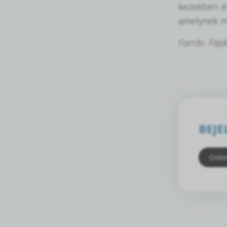
kezekben és
amelynek m
Forrás: Fáj
BEJE
Onli