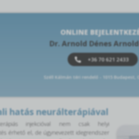
ONLINE BEJELENTKEZ
Dr. Arnold Dénes Arnol
+36 70 621 2433
Széll Kálmán téri rendelő - 1015 Budapest,
li hatás neurálterápiával
erápiás injekcióval nem csak helyi
tés érhető el, de úgynevezett idegrendszer