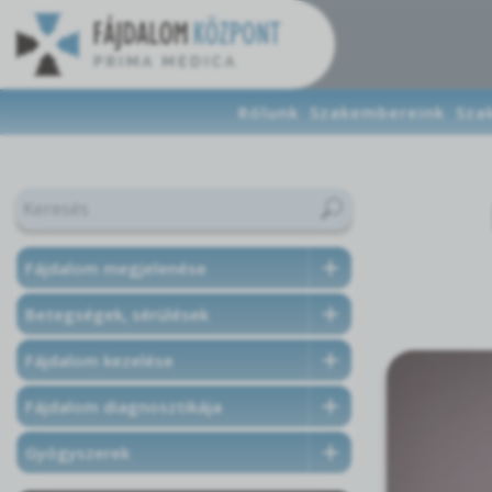
Rólunk
Szakembereink
Sza
Fájdalom megjelenése
Betegségek, sérülések
Fájdalom kezelése
Fájdalom diagnosztikája
Gyógyszerek