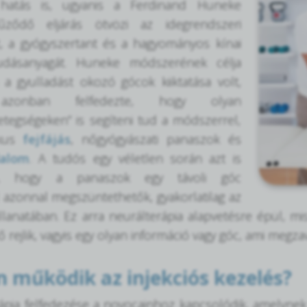
 hatás is, ugyanis a Ferdinand Huneke
űződő eljárás ötvözi az idegrendszeri
t, a gyógyszertant és a hagyományos kínai
udásanyagát. Huneke módszerének célja
a gyulladást okozó gócok kiiktatása volt,
azonban felfedezte, hogy olyan
tegségeken” is segíteni tud a módszerrel,
ikus
fejfájás
, nőgyógyászati panaszok és
dalom
. A tudós egy véletlen során azt is
te, hogy a panaszok egy távoli góc
 azonnal megszüntethetők, gyakorlatilag az
 pillanatában. Ez arra neurálterápia alapvetésre épül, 
 rejlik, vagyis egy olyan információ vagy góc, ami megz
 működik az injekciós kezelés?
ápia felfedezése a novocainhoz kapcsolódik, amelyne