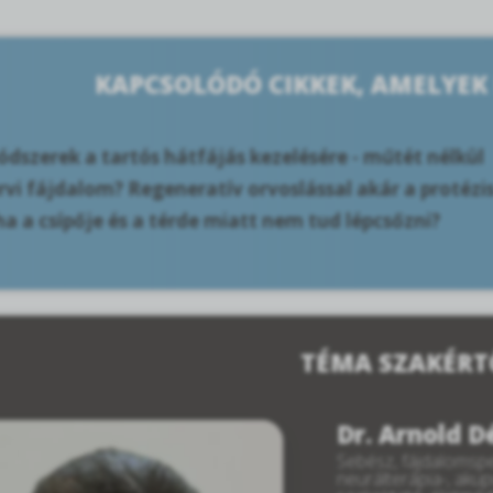
KAPCSOLÓDÓ CIKKEK, AMELYEK
dszerek a tartós hátfájás kezelésére - műtét nélkül
vi fájdalom? Regeneratív orvoslással akár a protézi
ha a csípője és a térde miatt nem tud lépcsőzni?
TÉMA SZAKÉRT
Dr. Arnold 
Sebész, fájdalomspe
neurálterápia-, aku