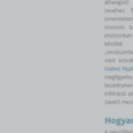
áthangoló
nevéhez f
ismereteke
orvoslás t
elsősorban 
később 
„rendszerbe
mint krón
ízületi fáj
megfigyel
kezelésével
infiltráció
zavaró mező
Hogyan
A neurálter