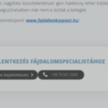
 nagyfokú körültekintéssel igen hatékony lehet többe
egszűnésében már nem is bíztak a betegek.
dalomKözpont (
www.fajdalomkozpont.hu
)
LENTKEZÉS FÁJDALOMSPECIALISTÁHOZ
+36 70 621 2433
ne bejelentkezés