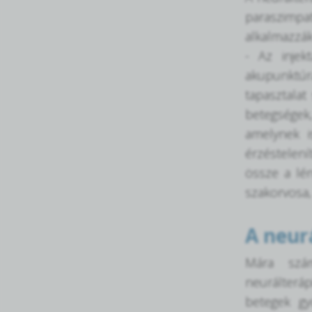
paraszimpat
alkalmazzák
- Az injek
akupunktúr
tapasztalat
betegségek
amelynek i
érzéstelení
össze a lé
szakorvosa, 
A neur
Mára szám
neurálterá
betegek gy