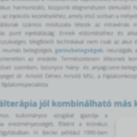
ikus harmonizáló, központi idegrendszeri stimuláló ha
 az injekciós kezelésekhez, amely első sorban a mélye
tálásnak számos módozata létezik az intravénás inj
ás pont injektálásáig. Ennek eldöntéséhez és al
 szükséges. Megfelelő technikával nem csak az akut é
, reumás betegségek,
gerincbetegségek
, neuralgiák,
smeretlen az eredete. Természetesen léteznek kontra
tővel szemben, bizonyos hiány- és anyagcsere-betegs
nyeget dr. Arnold Dénes Arnold MSc, a Fájdalomközp
fájdalomspecialista.
álterápia jól kombinálható más 
os tudományos vizsgálat igazolja a
pia eredményességét, főként a krónikus
ógyításában. H. Becke például 1990-ben