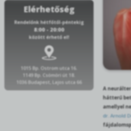
Elérhetőség
Rendelőnk hétfőtől-péntekig
8:00 - 20:00
között érhető el!
1015 Bp. Ostrom utca 16.
1149 Bp. Csömöri út 18.
1036 Budapest, Lajos utca 66
A neurálter
hátterű bet
amellyel ne
dr. Arnold 
fájdalomsp