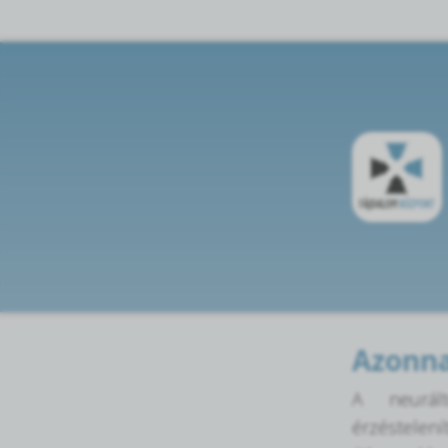
Azonna
A neurált
érzéstelení