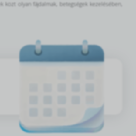
k közt olyan fájdalmak, betegségek kezelésében,