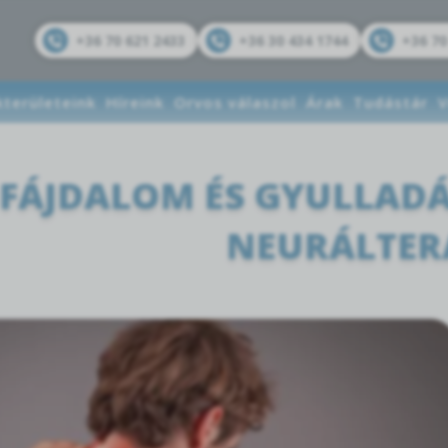
+36 70 621 2433
+36 30 434 1744
+36 70
kterületeink
Híreink
Orvos válaszol
Árak
Tudástár
V
FÁJDALOM ÉS GYULLADÁS
NEURÁLTER