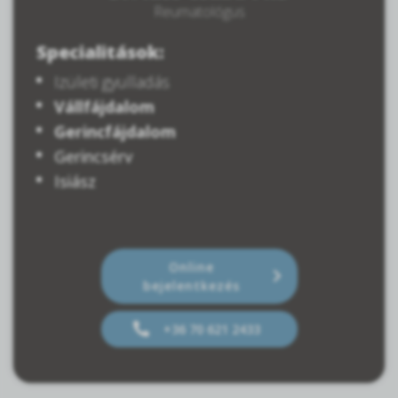
Reumatológus
Specialitások:
Izületi gyulladás
Vállfájdalom
Gerincfájdalom
Gerincsérv
Isiász
Online
bejelentkezés
+36 70 621 2433