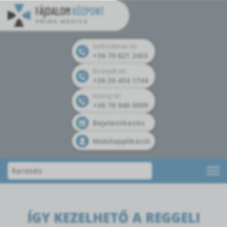
Széll Kálmán tér
+36 70 621 2433
Bosnyák tér
+36 30 434 1744
Kolosy tér
+36 70 940 0099
Bejelentkezés
Mobilapplikáció
ÍGY KEZELHETŐ A REGGELI