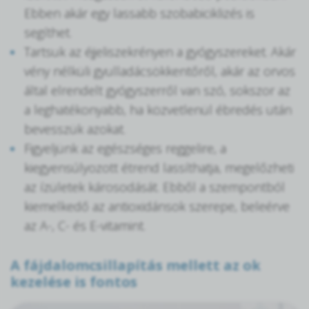
Ebben akár egy lassabb szobabiciklizés is
segíthet.
Tartsuk az éjjeliszekrényen a gyógyszereket. Akár
vény nélküli gyulladácsökkentőről, akár az orvos
által elrendelt gyógyszerről van szó, sokszor az
a leghatékonyabb, ha közvetlenül ébredés után
bevesszük azokat.
Figyeljünk az egészséges reggelire, a
kiegyensúlyozott étrend lassíthatja, megelőzheti
az ízületek károsodását. Ebből a szempontból
kiemelkedő az antioxidánsok szerepe, beleérve
az A-, C- és E-vitamint.
A fájdalomcsillapítás mellett az ok
kezelése is fontos