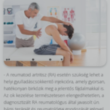
- A reumatoid artritisz (RA) esetén szükség lehet a
helyi gyulladáscsökkentő injekcióra, amely gyorsan,
hatékonyan birkózik meg a jelentős fájdalmakkal is.
Az ok kezelése természetesen elengedhetetlen, a
diagnosztizált RA reumatológus által javasolt ún.
bázis terápiát és reumatológiai gondozását igényel.