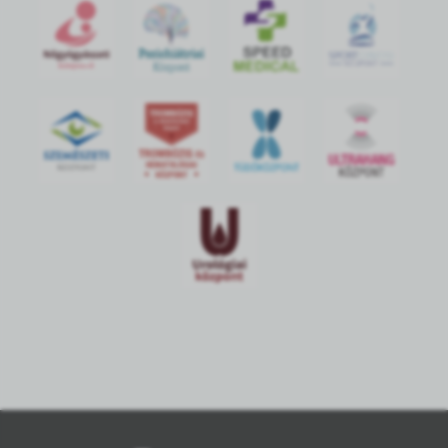
S
POR
T
O
R
V
OS
I
KÖ
ZPON
T