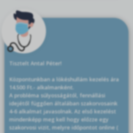
Tisztelt Antal Péter!
Központunkban a lökéshullám kezelés ára
14.500 Ft.- alkalmanként.
A probléma súlyosságától, fennállási
idejétől függően általában szakorvosaink
4-6 alkalmat javasolnak. Az első kezelést
mindenképp meg kell hogy előzze egy
szakorvosi vizit, melyre időpontot online (