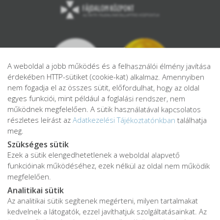
A weboldal a jobb működés és a felhasználói élmény javítása
érdekében HTTP-sütiket (cookie-kat) alkalmaz. Amennyiben
nem fogadja el az összes sütit, előfordulhat, hogy az oldal
egyes funkciói, mint például a foglalási rendszer, nem
működnek megfelelően. A sütik használatával kapcsolatos
részletes leírást az
Adatkezelési Tájékoztatónkban
találhatja
meg.
Szükséges sütik
Ezek a sütik elengedhetetlenek a weboldal alapvető
Adatkezelési tájékoztató
funkcióinak működéséhez, ezek nélkül az oldal nem működik
Adatvédelmi tájékoztató
megfelelően.
ÁSZF
Analitikai sütik
Impresszum
Az analitikai sütik segítenek megérteni, milyen tartalmakat
kedvelnek a látogatók, ezzel javíthatjuk szolgáltatásainkat. Az
Karrier