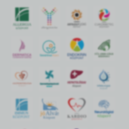
jó
Alvás
IMMUN
KÖZPONT
Központ