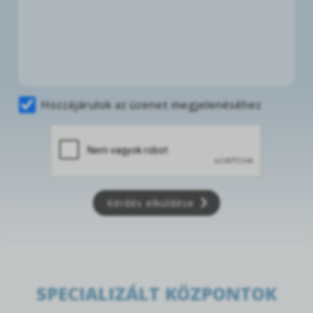
Hozzájárulok az üzenet megjelenéséhez
Kérdés elküldése
SPECIALIZÁLT KÖZPONTOK