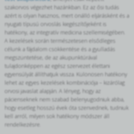
szakorvos végezhet hazánkban. Ez az ősi tudás
azért is olyan hasznos, mert önálló eljárásként és a
nyugati típusú orvoslás kiegészítőjeként is
hatékony, az integratív medicina szellemiségében.
A kezelések során természetesen elsődleges
célunk a fájdalom csökkentése és a gyulladás
megszüntetése, de az akupunktúrával
tulajdonképpen az egész szervezet élettani
egyensúlyát állíthatjuk vissza. Különösen hatékony
lehet az egyes kezelések kombinációja – kizárólag
orvosi javaslat alapján. A lényeg, hogy az
pácienseknek nem szabad belenyugodniuk abba,
hogy esetleg hosszú évek óta szenvednek, tudniuk
kell arról, milyen sok hatékony módszer áll
rendelkezésre.