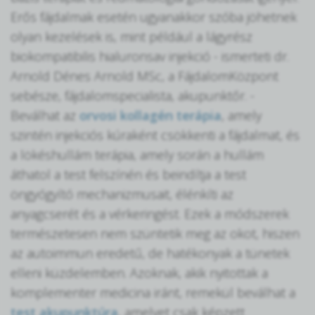
Erős fájdalmak esetén ugyanakkor szóba jöhetnek
olyan kezelések is, mint például a lágyrész
biokompatibilis hialuronsav injekció - ismerteti dr.
Arnold Dénes Arnold MSc, a FájdalomKözpont
sebésze, fájdalomspecialista, akupunktőr. -
Beválhat az
orvosi kollagén terápia
, amely
szintén injekciós kúraként csökkenti a fájdalmat, és
a lökéshullám terápia, amely során a hullám
áthatol a test felszínén és beindítja a test
öngyógyító mechanizmusait, élénkíti az
anyagcserét és a vérkeringést. Ezek a módszerek
természetesen nem szüntetik meg az okot, hiszen
az autoimmun eredetű, de hatékonyak a tünetek
elleni küzdelemben. Azoknak, akik nyitottak a
komplementer medicina iránt, remekül beválhat a
test akupunktúra
, amelyet csak képzett