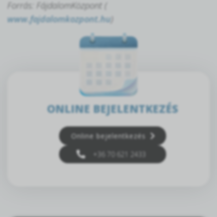
Forrás: FájdalomKözpont (
www.fajdalomkozpont.hu
)
ONLINE BEJELENTKEZÉS
Online bejelentkezés
+36 70 621 2433