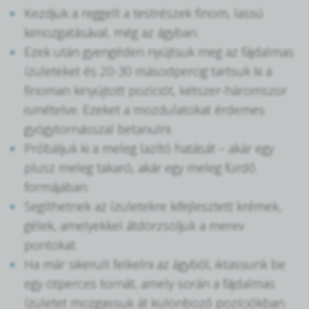
Kezdjük a reggelt a testrészek finom, lassú
kimozgatásával, még az ágyban.
Ezek után gyengéden nyújtsuk meg az fájdalmas
ízületeket és 20-30 másodpercig tartsuk ki a
finoman kinyújtott pozíciót, kétszer-háromszor
ismételve. Ezeket a mozdulatokat érdemes
gyógytornásszal betanulni.
Próbáljuk ki a meleg lazító hatását – akár egy
plusz meleg takaró, akár egy meleg fürdő
formájában.
Segíthetnek az ízületekre kifejlesztett krémek,
gélek, amelyekkel átdörzsöljük a merev
pontokat.
Ha már sikerült felkelni az ágyból, iktassunk be
egy ötperces tornát, amely során a fájdalmas
ízületet mozgassuk át különböző pozíciókban.