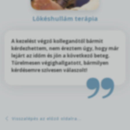
Lökéshullám terápia
A kezelést végző kolleganőtől bármit
kérdezhettem, nem éreztem úgy, hogy már
lejárt az időm és jön a következő beteg.
Türelmesen végighallgatott, bármilyen
kérdésemre szívesen válaszolt!
Visszalépés az előző oldalra...