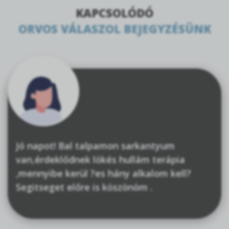
KAPCSOLÓDÓ
ORVOS VÁLASZOL BEJEGYZÉSÜNK
Jó napot! Bal talpamon sarkantyum
van,érdeklődnek lökés hullám terápia
,mennyibe kerül ?es hány alkalom kell?
Segitseget előre is köszönöm .