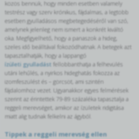
közös bennük, hogy minden esetben valamely
testrész vagy szerv krónikus, fájdalmas, a legtöbb
esetben gyulladásos megbetegedéséről van szó,
amelynek jelenleg nem ismert a konkrét kiváltó
oka. Megfigyelhető, hogy a panaszok a hideg,
szeles idő beálltával fokozódhatnak. A betegek azt
tapasztalhatják, hogy a lappangó
ízületi gyulladást
fellobbanthatja a felhevülés
utáni lehűlés, a nyirkos hideghatás fokozza az
izomfeszülést és – görcsöt, ami szintén
fájdalomhoz vezet. Ugyanakkor egyes felmérések
szerint az érintettek 79-89 százaléka tapasztalja a
reggeli merevséget, amikor az ízületek ridigitása
miatt alig tudnak felkelni az ágyból.
Tippek a reggeli merevség ellen