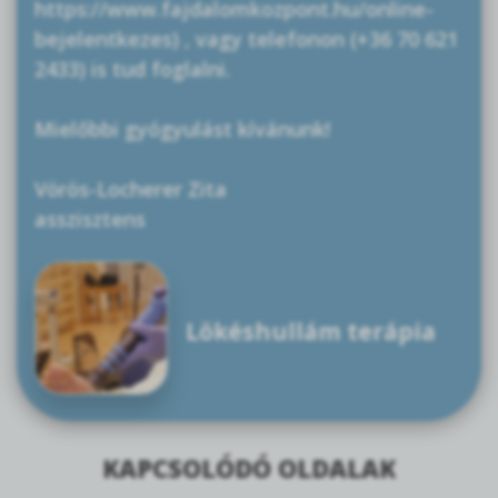
https://www.fajdalomkozpont.hu/online-
bejelentkezes) , vagy telefonon (+36 70 621
2433) is tud foglalni.
Mielőbbi gyógyulást kívánunk!
Vörös-Locherer Zita
asszisztens
Lökéshullám terápia
KAPCSOLÓDÓ OLDALAK