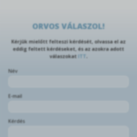
ORVOS VÁLASZOL!
Kérjük mielőtt felteszi kérdését, olvassa el az
eddig feltett kérdéseket, és az azokra adott
válaszokat
ITT
.
Név
E-mail
Kérdés