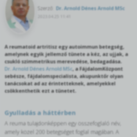
Szerző:
Dr. Arnold Dénes Arnold MSc
2023.04.25 11:41
A reumatoid artritisz egy autoimmun betegség,
amelynek egyik jellemző tünete a kéz, az ujjak, a
csukló szimmetrikus merevedése, bedagadása.
Dr. Arnold Dénes Arnold MSc
, a FájdalomKözpont
sebésze, fájdalomspecialista, akupunktőr olyan
tanácsokat ad az érintetteknek, amelyekkel
csökkenthetik ezt a tünetet.
Gyulladás a háttérben
A reuma tulajdonképpen egy összefoglaló név,
amely közel 200 betegséget foglal magában. A