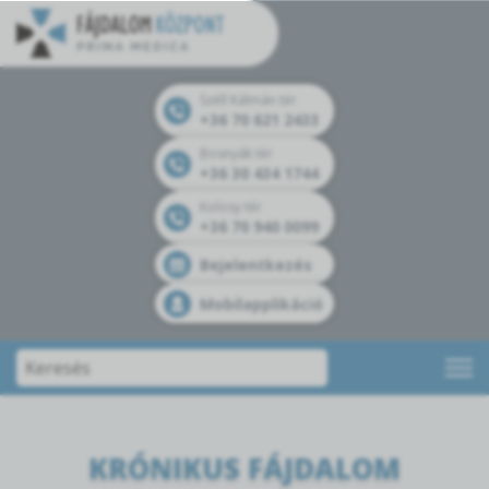
Széll Kálmán tér
+36 70 621 2433
Bosnyák tér
+36 30 434 1744
Kolosy tér
+36 70 940 0099
Bejelentkezés
Mobilapplikáció
KRÓNIKUS FÁJDALOM