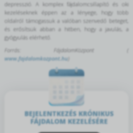
depresszió. A komplex fájdalomcsillapító és oki
kezeléseknek éppen az a lényege, hogy több
oldalról támogassuk a valóban szenvedő beteget,
és erősítsük abban a hitben, hogy a javulás, a
gyógyulás elérhető.
Forrás: FájdalomKözpont (
www.fajdalomkozpont.hu
)
BEJELENTKEZÉS KRÓNIKUS
FÁJDALOM KEZELÉSÉRE