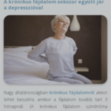
A krónikus fájdalom sokszor együtt jár
a depresszióval
Nagy általánosságban
krónikus fájdalomról
akkor
lehet beszélni, amikor a fájdalom tovább tart 3
hónapnál. (A krónikus fájdalom szindróma