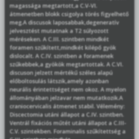
magassága megtartott,a C.V-VI.
átmenetben blokk csigolya törés figyelhető
meg.A discusok laposabbak,degeneratív
jelvesztést mutatnak a T2 súlyozott
méréseken. A C.III. szintben mindkét
foramen szűkített,mindkét kilépő gyök
dislocalt. A C.IV. szintben a foramenek
szűkebbek,a gyökök megtartottak. A C.VI.
discuson jelzett mértékű széles alapú
előboltosulás látszik,amely azonban
neurális érintettséget nem okoz. A myelon
állományában jelzavar nem mutatkozik.A
craniocervicalis átmenet stabil. Vélemény:
Discectomia utáni állapot a C.IV. szintben.
Ventrál fixációs műtét utáni állapot a C.III-
C.V. szintekben. Foraminalis szűkítettség a