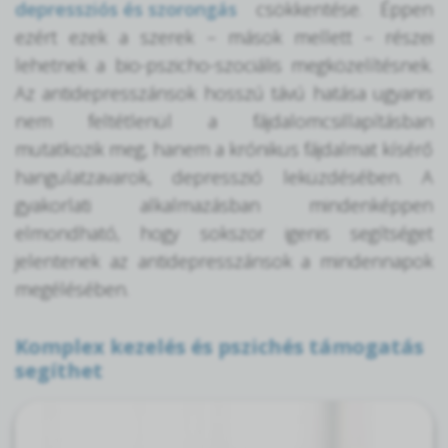
depressziós és szorongás
csökkentése. Éppen
ezért ezek a szerek – mások mellett – részei
lehetnek a bio-pszicho-szociális megközelítésnek.
Az antidepresszánsok hosszú távú hatása ugyanis
nem feltétlenül a fájdalomcsillapításban
mutatkozik meg, hanem a krónikus fájdalmat kísérő
hangulatzavarok, depresszió leküzdésében. A
gyakorlati alkalmazásban mindenképpen
elmondható, hogy sokszor igenis segítséget
jelentenek az antidepresszánsok a mindennapok
megélésében.
Komplex kezelés és pszichés támogatás
segíthet