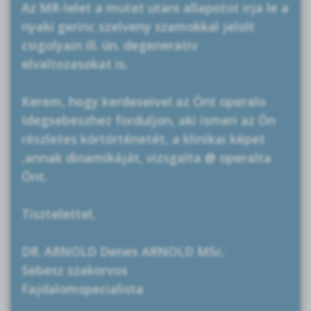
Az MR-lelet a mutet utani allapotot irja le a
nyaki gerinc szelveny szamokkal jelolt
csigolyain ill. ún. degenerativ
elvaltozasokat is.
Kerem, hogy kerdeseivel az Önt operalo
Idegsebeszhez forduljon, aki ismeri az Ön
részletes kórtörténetét, a klinikai képet
,annak dinamikáját, vizsgalta @ operalta
Önt.
Tisztelettel,
DR. ARNOLD Denes ARNOLD MSc.
Sebesz szakorvos
Fajdalomspecialista