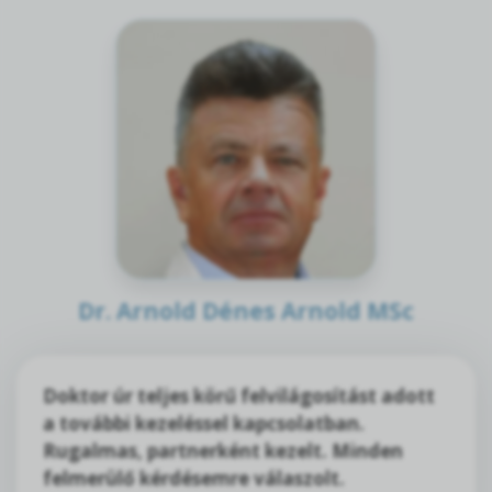
Dr. Arnold Dénes Arnold MSc
Doktor úr teljes körű felvilágosítást adott
a további kezeléssel kapcsolatban.
Rugalmas, partnerként kezelt. Minden
felmerülő kérdésemre válaszolt.