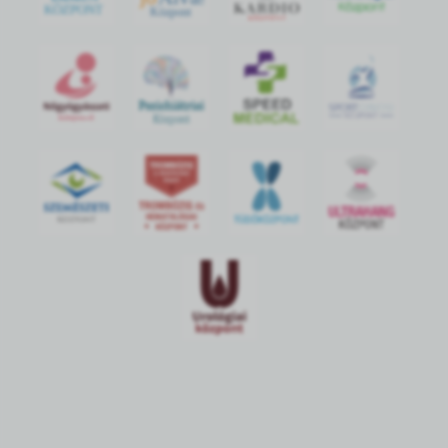
KÖZPONT
Központ
S
POR
T
O
R
V
OS
I
KÖ
ZPON
T