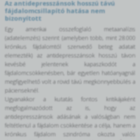
Az antidepresszánsok hosszú távú
fájdalomcsillapító hatása nem
bizonyított
Egy amerikai összefoglaló metaanalízis
(adatelemzés) szerint (amelyben több, mint 28.000
krónikus fájdalomtól szenvedő beteg adatait
elemezték) az antidepresszánsok hosszú távon
kevésbé jelentenek kapaszkodót a
fájdalomcsökkenésben, bár egyetlen hatóanyagnál
megfigyelhető volt a rövid távú megkönnyebbülés a
pácienseknél.
Ugyanakkor a kutatás fontos kritikájaként
megfogalmazódott az is, hogy az
antidepresszánsok adásának a valóságban nem
feltétlenül a fájdalom csökkentése a célja, hanem a
krónikus fájdalom szindróma okozta valós