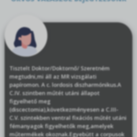
Tisztelt Doktor/Doktornő/ Szeretném
megtudni,mi áll az MR vizsgálati
papíromon. A c. lordosis diszharmónikus.A
C.IV. szintben műtét utáni állapot
figyelhető meg
(discectomia),következményesen a C.III-
C.V. szintekben ventral fixációs műtét utáni
fémanyagok figyelhetők meg,amelyek
műtermékek okoznak.Egyebütt a corpusok