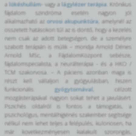
a
lökéshullám
- vagy a
lágylézer terápia
. Krónikus
fájdalom szindróma esetén nagyon jól
alkalmazható az
orvosi akupunktúra
, amelynél az
összetett hatásokon túl az is döntő, hogy a kezelés
nem csak az adott betegségen, de a személyre
szabott terápián is múlik – mondja Arnold Dénes
Arnold MSc, a FájdalomKözpont sebésze,
fájdalomspecialista, a neurálterápia - és a HKO /
TCM szakorvosa. – A páciens azonban maga is
részt kell vállaljon a gyógyulásban, hiszen
funkcionális
gyógytornával
, célzott
mozgásterápiával nagyon sokat tehet a javulásért.
Pszichés oldalról is fontos a támogatás, a
pszichológus, mentálhigiénés szakember segítsége
nélkül nem lehet teljes a felépülés, különösen, ha
már következményesen kialakult szorongás,