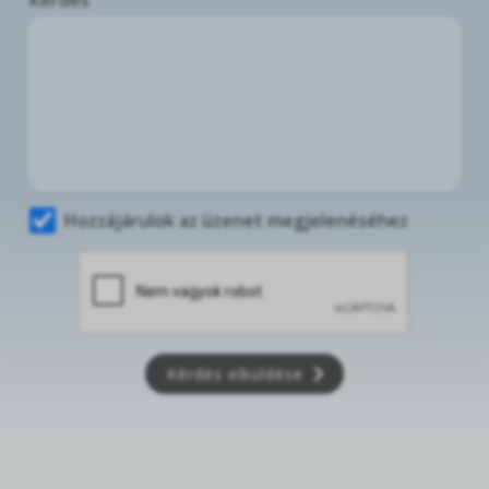
Hozzájárulok az üzenet megjelenéséhez
Kérdés elküldése