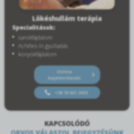
Lökéshullám terápia
Specialitások:
sarokfájdalom
Achilles-ín gyulladás
könyökfájdalom
Online
bejelentkezés
+36 70 621 2433
KAPCSOLÓDÓ
ORVOS VÁLASZOL BEJEGYZÉSÜNK