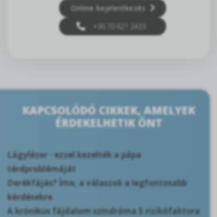
Online bejelentkezés
+36 70 621 2433
KAPCSOLÓDÓ CIKKEK, AMELYEK
ÉRDEKELHETIK ÖNT
Lágylézer - ezzel kezelték a pápa
térdproblémáját
Derékfájás? Íme, a válaszok a legfontosabb
kérdésekre
A krónikus fájdalom szindróma 5 rizikófaktora