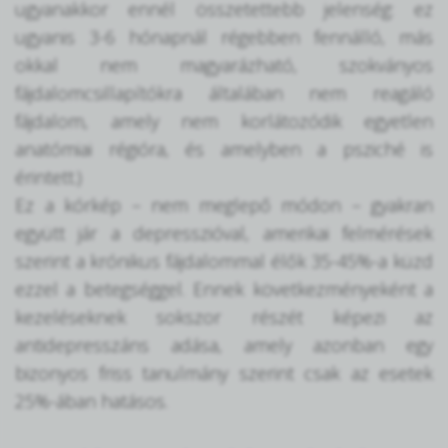
ugyanakkor ennél összetettebb jelenség: ez
ugyanis 3-6 hónapnál régebben fennálló, más
okkal nem magyarázható, szokványos
fájdalomcsillapítókra általában nem reagáló
fájdalom, amely nem korlátozódik egyetlen
anatómiai régióra, és amelyben a psziché is
érintett.)
Ez a kórkép – nem meglepő módon – gyakran
együtt jár a depresszióval, amerikai felmérések
szerint a krónikus fájdalommal élők 35-45%-a küzd
ezzel a betegséggel. Ennek következményeként a
kezeléseknek sokszor részét képezi az
antidepresszáns adása, amely azonban egy
bizonyos friss tanulmány szerint csak az esetek
25%-ában hatásos.