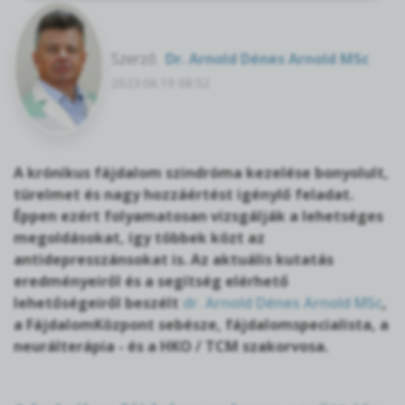
Szerző:
Dr. Arnold Dénes Arnold MSc
2023.06.19 08:52
A krónikus fájdalom szindróma kezelése bonyolult,
türelmet és nagy hozzáértést igénylő feladat.
Éppen ezért folyamatosan vizsgálják a lehetséges
megoldásokat, így többek közt az
antidepresszánsokat is. Az aktuális kutatás
eredményeiről és a segítség elérhető
lehetőségeiről beszélt
dr. Arnold Dénes Arnold MSc
,
a FájdalomKözpont sebésze, fájdalomspecialista, a
neurálterápia - és a HKO / TCM szakorvosa.