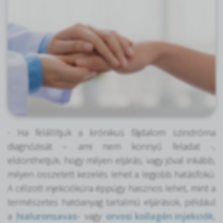
- Ha felállítjuk a krónikus fájdalom szindróma
diagnózisát – ami nem könnyű feladat -,
eldönthetjük, hogy milyen eljárás, vagy jóval inkább,
milyen összetett kezelés lehet a legjobb hatásfokú.
A célzott injekciókúra éppúgy hasznos lehet, mint a
természetes hatóanyag tartalmú eljárások, például
a
hialuronsavas
- vagy
orvosi kollagén injekciók
,