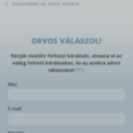
Visszalépés az előző oldalra...
ORVOS VÁLASZOL!
Kérjük mielőtt felteszi kérdését, olvassa el az
eddig feltett kérdéseket, és az azokra adott
válaszokat
ITT
.
Név
E-mail
Kérdés