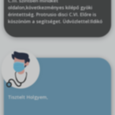
C.III. szintben mindkét
oldalon,következményes kilépő gyöki
érintettség. Protrusio disci C.VI. Előre is
köszönöm a segítséget. Üdvözlettel:Ildikó
Tisztelt Holgyem,