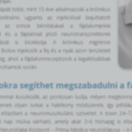
fájás.
ápiát több, mint 15 éve alkalmazzák a krónikus
elésére, ugyanis az injekcióval bejuttatott
n az izmok bénításával a fájdalomjelek
át és a fájdalmat jelző neurotranszmitterek
ulását is blokkolja. A krónikus migrénre
Botox injekciók a fej és a nyak azon területeit
g, ahol a fájdalomreceptorok a legaktívabbak
 rohamok során.
kra segíthet megszabadulni a f
lommal küszködik, az pontosan tudja, milyen megkönny
ntenek olyan sokat a hatékony módszerek, így például
ellazítani a neuromuszkuláris szövetet. A toxin 24–72 
 nap múlva várható, amely akár 3–6 hónapig is eltar
 Neurológiai Központ – Prima Medica neurológusa. – A f