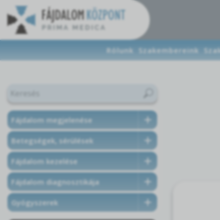
Rólunk
Szakembereink
Sza
Fájdalom megjelenése
Betegségek, sérülések
Fájdalom kezelése
Fájdalom diagnosztikája
Gyógyszerek