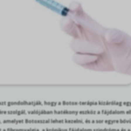
azt gondolhatják, hogy a Botox-terápia kizárólag egy
re szolgál, valójában hatékony eszköz a fájdalom el
, amelyet Botoxszal lehet kezelni, és a sor egyre bő
 a fibromyalgia, a krónikus fájdalom szindróma és a