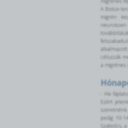
migrénes fej
A Botox-ter
migrén kez
neurotoxi
továbbítás
felszabad
alkalmazott 
célozzák me
a migrénes
Hónapo
- Aki fájda
Ezért jele
szeretnénk 
pedig 10-14
Szabolcs, a