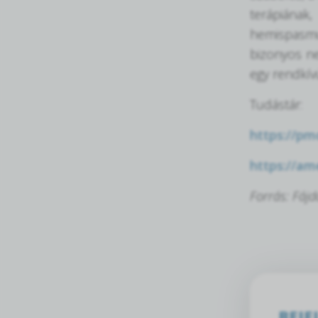
terápiának
hemispasmus
bizonyos ne
egy rendkív
Tudástár:
https://pm
https://am
Forrás: Fáj
BEJE