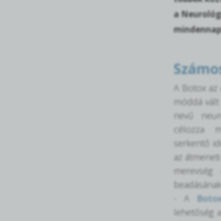
a Neurológ
mindennapi
Számos
A Botox az 
móddá vált 
nevű neur
célozza m
serkentő id
az átmeneti
merevség 
beadásának
- A
Botox
lehetőség a