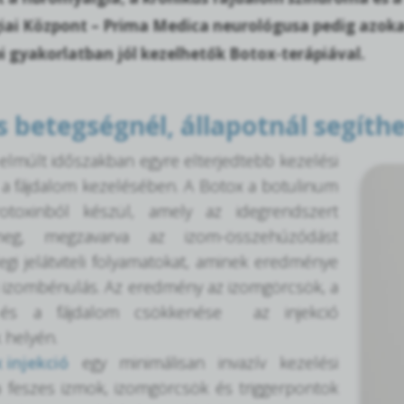
iai Központ – Prima Medica neurológusa pedig azoka
 gyakorlatban jól kezelhetők Botox-terápiával.
 betegségnél, állapotnál segíthe
elmúlt időszakban egyre elterjedtebb kezelési
a fájdalom kezelésében. A Botox a botulinum
otoxinból készül, amely az idegrendszert
eg, megzavarva az izom-összehúzódást
egi jelátviteli folyamatokat, aminek eredménye
 izombénulás. Az eredmény az izomgörcsök, a
és a fájdalom csökkenése az injekció
 helyén.
 injekció
egy minimálisan invazív kezelési
 feszes izmok, izomgörcsök és triggerpontok