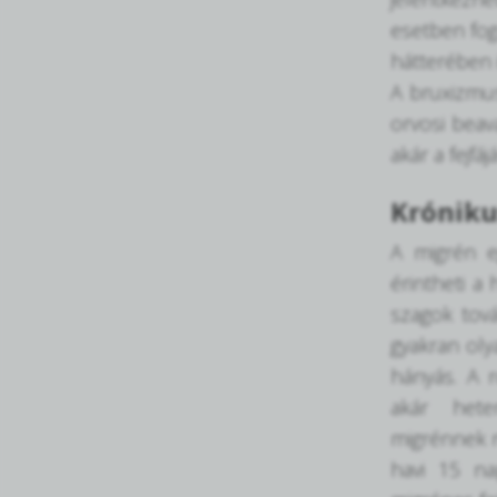
esetben fog
hátterében 
A bruxizmus
orvosi beav
akár a fejfá
Króniku
A migrén e
érintheti a 
szagok tov
gyakran oly
hányás. A 
akár hete
migrénnek n
havi 15 na