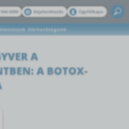
 940 0099
Bejelentkezés
Ügyfélkapu
élemények
Elérhetőségeink
YVER A
BEN: A BOTOX-
A