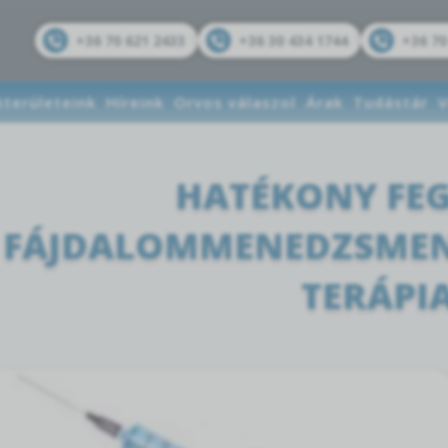
+36 70 621 2433
+36 30 434 1744
+36 70
kterületeink
Híreink
Orvos válaszol
Árak
Tudástár
V
HATÉKONY FEG
FÁJDALOMMENEDZSMENT
TERÁPI