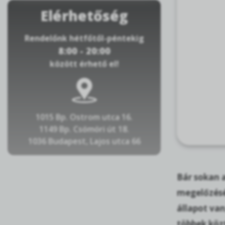
Elérhetőség
Rendelőnk hétfőtől-péntekig
8:00 - 20:00
között érhető el!
1015 Bp. Ostrom utca 16.
1149 Bp. Csömöri út 18.
1036 Budapest, Lajos utca 66
Bár sokan 
megelőzésé
állapot van
többek közt