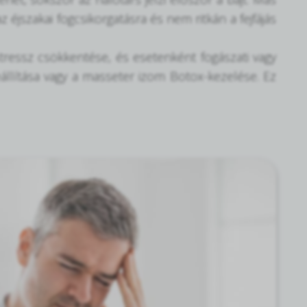
éjszakai fogcsikorgatásra és nem ritkán a fejfájás
tressz csökkentése, és esetenként fogászati vagy
eállítása vagy a masseter izom Botox-kezelése. Ez