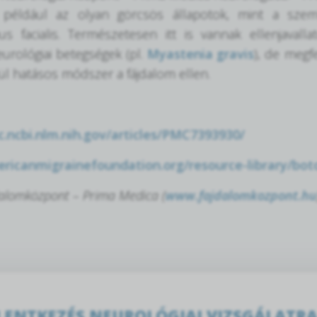
, például az olyan görcsös állapotok, mint a szem
 facialis. Természetesen itt is vannak ellenjavallat
urológiai betegségek (pl.
Myastenia gravis
), de megf
ül hatásos módszer a fájdalom ellen.
c.ncbi.nlm.nih.gov/articles/PMC7393930/
ericanmigrainefoundation.org/resource-library/bot
dalomközpont – Prima Medica (
www.fajdalomkozpont.hu
LENTKEZÉS NEUROLÓGIAI VIZSGÁLATR