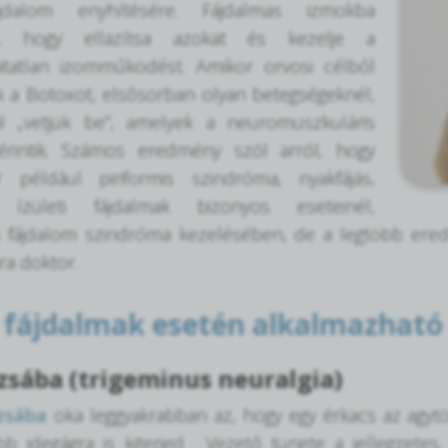
jdalom enyhítésére. Fájdalmas izmokba
ató, hogy ellazítsa azokat és kezelje a
hatatlan izomműködést. Amikor orvosi célból
 a Botoxot, elsősorban olyan betegségeknél,
ál „vetjük be”, amelyek a neuromuszkuláris
érintik. Számos eredmény szól arról, hogy
 például piriformis szindróma, nyakfájás,
s, ízületi fájdalmak bizonyos eseteinél,
is fájdalom szindróma kezelésében, de a legtöbb ered
ra doktor.
 fájdalmak esetén alkalmazható 
zsába (trigeminus neuralgia)
zsába
oka leggyakrabban az, hogy egy érkacs az agyt
bb idegágra is kiterjed. Vezető tünete a jellegzetes