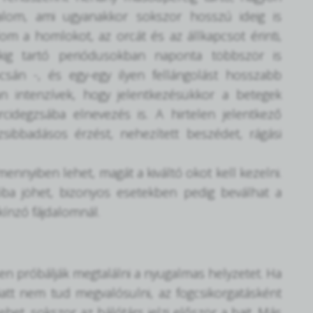
dalom, ami ugyanakkor sokszor hosszú ideig is
lom a homlokot, az orcát és az állkapcsot érinti,
kig tartó periódusokban naponta többször is
sán -, és egy-egy ilyen fellángolást hosszabb
an intenzívek, hogy jelentkezésükkor a betegek
idegzsába elnevezés is. A hirtelen jelentkező
sibbadásos érzést, nehezített beszédet, rágási
mennyiben lehet, magát a kiváltó okot kell kezelni.
óba jöhet, bizonyos esetekben pedig beválhat a
ínzó fájdalomnál.
sen próbálják megtalálni a nyugalmas helyzetet. Ha
iatt nem tud megvalósulni, az fogcsikorgatásként
het, sokszor az hálótárs jelzi először a bajt. Más