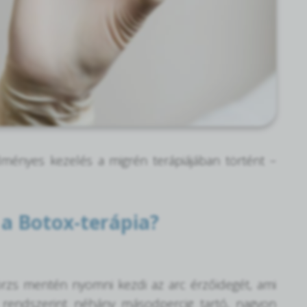
ményes kezelés a migrén terápiájában történt –
a Botox-terápia?
örzs mentén nyomni kezdi az arc érzőidegét, ami
, rendszerint néhány másodpercig tartó, nagyon