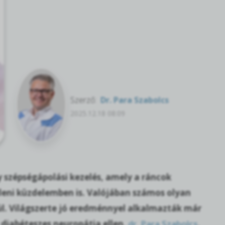
Szerző:
Dr. Para Szabolcs
2025.12.18 08:09
 szépségápolási kezelés, amely a ráncok
leni küzdelemben is. Valójában számos olyan
vül. Világszerte jó eredménnyel alkalmazták már
 diabéteszes neuropátia ellen,
dr. Para Szabolcs
,