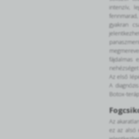
intenzív, 
fennmarad, 
gyakran cs
jelentkezh
panaszment
megmereved
fájdalmas 
nehézséget 
Az első lép
A diagnózi
Botox-teráp
Fogcsik
Az akaratla
ez az alsó 
jelentkezhe