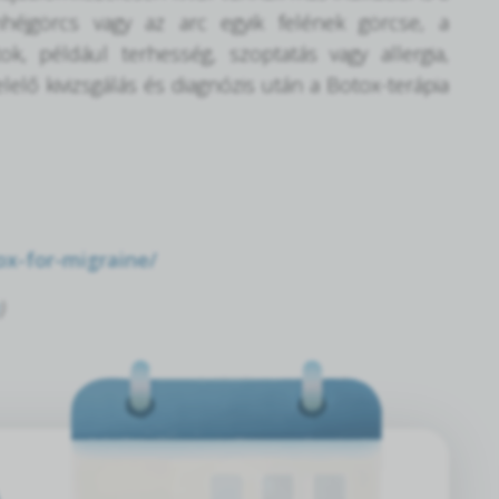
héjgörcs vagy az arc egyik felének görcse, a
ok, például terhesség, szoptatás vagy allergia,
elelő kivizsgálás és diagnózis után a Botox-terápia
ox-for-migraine/
)
A