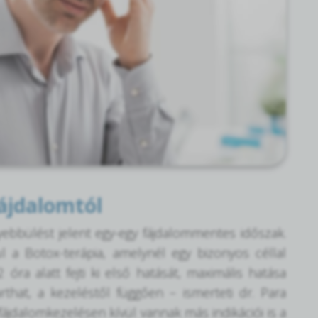
ájdalomtól
ebbülést jelent egy-egy fájdalommentes időszak.
 a Botox-terápia, amelynél egy bizonyos céllal
óra alatt fejti ki első hatását, maximális hatása
that, a kezeléstől függően – ismerteti dr. Para
ájdalomkezelésen kívül vannak más indikációi is a