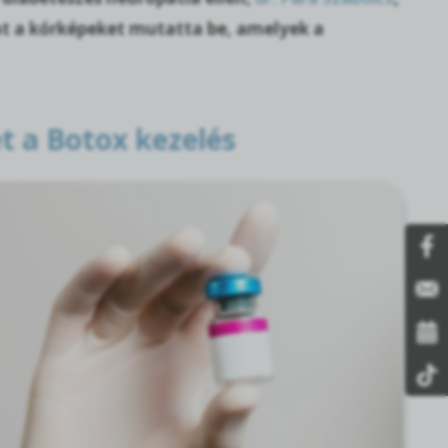
t a kórképeket mutatta be, amelyek a
t a Botox kezelés