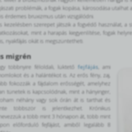
ászati problémák, a fogak kopása, károsodása utalhat az 
is érdemes bruxizmus után vizsgálódni.
 kezelésben szerepet játszik a fogvédő használat, a s
atkozásokat, mint a harapás kiegyenlítése, fogak helyr
jás, nyakfájás okát is megszüntetheti.
s migrén
gy többnyire féloldali, lüktető
fejfájás
, ami
homlokot és a halántékot is. Az erős fény, zaj,
ább fokozzák a fájdalom erősségét, amelyhez
an tünetek is kapcsolódnak, mint a hányinger,
roham néhány vagy sok órán át is tarthat és
nte többször is jelentkezhet. Krónikus
evezzük a több mint 3 hónapon át, több mint
pon előforduló fejfájást, amiből legalább 8