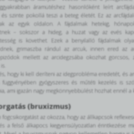
leggyakrabban áramütéshez hasonlóként leírt arcfáj
és szinte pokollá teszi a beteg életét. Ez az arcfájda
ak az egyik oldalon. A fájdalmak hetekig, hónapo
etnek – sokszor a hideg, a huzat vagy az evés kapc
esség is követhet. Ezek a benyilalló fájdalmak oly
nek, grimaszba rándul az arcuk, innen ered az arc
epizódok mellett az arcidegzsába okozhat görcsös, z
is.
és, hogy ki kell deríteni az idegprobléma eredetét, és a
s függvényében gyógyszeres és műtéti kezelés is sz
ia, ami igazán nagy megkönnyebbülést hozhat ennél a k
orgatás (bruxizmus)
n fogcsikorgatást az okozza, hogy az állkapcsok reflexe
és a felső álkapocs kiegyensúlyozatlan érintkezése m
t. Mivel a bruxizmusnak nagyon kellemetlen hangja is le