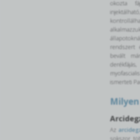
okozta fá
injektálh
kontrollál
alkalmazzuk
állapotokn
rendszert 
bevált már
derékfájá
myofascial
ismerteti Pa
Milyen
Arcideg
Az
arcideg
sokszor tö