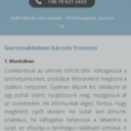
+36 70 621 2433
Széll Kálmán téri rendelő - 1015 Budapest, Ostrom
16.
Gerincvédelem három fronton
1. Munkában
Csökkentsük az üléssel töltött időt. Váltogassuk a
testhelyzetünket, próbáljuk félóránként megtörni a
statikus helyzetet. Gyakran álljunk fel, sétáljunk el
egy pohár vízért, nyújtózzunk meg, mozgassuk át
az ízületeinket. Aki állómunkát végez, fontos, hogy
megfelelő cipőt viseljen. Ha sokat kell állnunk,
praktikus, ha váltogatva helyezzük a lábainkra a
súlyt, ez ellazítja a deréktájon található izmokat. A