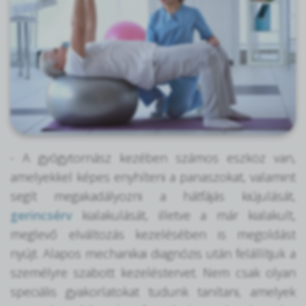
- A gyógytornász kezében számos eszköz van,
amelyekkel képes enyhíteni a panaszokat, valamint
segít megakadályozni a hátfájás kiújulását,
gerincsérv
kialakulását, illetve a már kialakult,
meglevő elváltozás kezelésében is megoldást
nyújt. Alapos mechanikai diagnózis után felállítjuk a
személyre szabott kezeléstervet. Nem csak olyan
speciális gyakorlatokat tudunk tanítani, amelyek