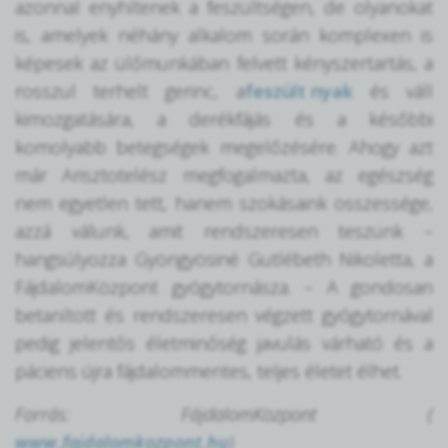
azonnal enyhítenek a feszültségen, de olyanokat
is, amelyek néhány alkalom során komplexen is
képesek az ülőmunkában felvett kényszertartás, a
rosszul terhelt gerinc, a
feszült nyak
és váll
kimozgatására, a derékfájás és a későbbi
komolyabb betegségek megelőzésére. Ahogy azt
már Arisztotelész megfogalmazta, az egészség
nem egyetlen tett, hanem szokásaink összessége,
azzá válunk, amit rendszeresen teszünk –
hangsúlyozza Gyöngyösiné Gutlébeth Nikoletta, a
FájdalomKözpont gyógytornásza. – A gondosan
betanított és rendszeresen végzett gyógytornával
pedig jelentős életminőség javulás várható és a
páciens újra fájdalommentes, teljes életet élhet.
Forrás: FájdalomKözpont (
www.fajdalomkozpont.hu
)