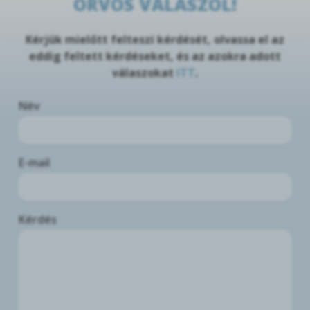
ORVOS VÁLASZOL!
Kérjük mielőtt felteszi kérdését, olvassa el az
eddig feltett kérdéseket, és az azokra adott
válaszokat
ITT
.
Név
E-mail
Kérdés