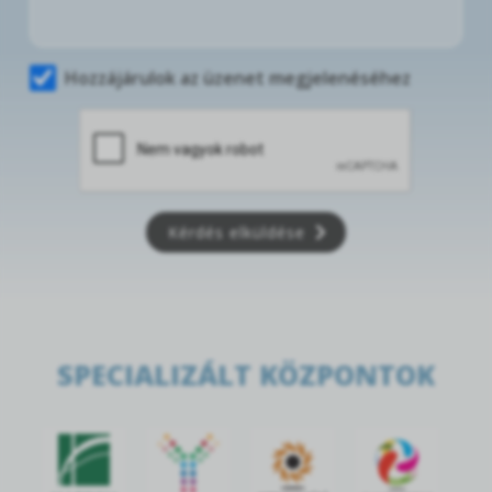
Hozzájárulok az üzenet megjelenéséhez
Kérdés elküldése
SPECIALIZÁLT KÖZPONTOK