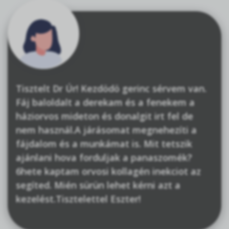
Tisztelt Dr Úr! Kezdödö gerinc sérvem van.
Fáj baloldalt a derekam és a fenekem a
háziorvos mideton és donalgit irt fel de
nem használ.A járásomat megnehezíti a
fájdalom és a munkámat is. Mit tetszik
ajánlani hova forduljak a panaszomék?
6hete kaptam orvosi kollagén inekciot az
segíted. Mién sürün lehet kérni azt a
kezelést.Tisztelettel Eszter!