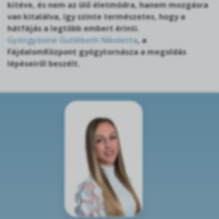
kitéve, és nem az ülő életmódra, hanem mozgásra
van kitalálva, így szinte természetes, hogy a
hátfájás a legtöbb embert érinti.
Gyöngyösiné Gutlébeth Nikoletta
, a
FájdalomKözpont gyógytornásza a megoldás
lépéseiről beszélt.