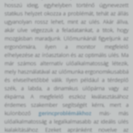
hosszú ideig, egyhelyben történő úgynevezett
statikus helyzet okozza a problémát, tehát az állás
ugyanolyan rossz lehet, mint az ülés. Akár állva,
akár ülve végezzük a feladatainkat, a titok, hogy
mozgásban maradjunk. Ülőmunkánál figyeljünk az
ergonómiára, ilyen a monitor megfelelő
elhelyezése az íróasztalon és az optimális ülés. Ma
már számos alternatív ülőalkalmatosság létezik,
mely használatával az ülőmunka ergonomikusabbá
és elviselhetőbbé válik. Ilyen például a térdeplő
szék, a labda, a dinamikus ülőpárna vagy az
ékpárna. A megfelelő eszköz kiválasztásához
érdemes szakember segítségét kérni, mert a
különböző
gerincproblémákhoz
más- más
ülőalkalmatosság a legalkalmasabb az ideális ülés
kialakításához. Ezeket apránként növelve az