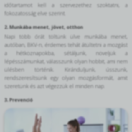
időtartamot kell a szervezethez szoktatni, a
fokozatosság elve szerint.
2. Munkába menet, jövet, otthon
Napi több órát töltünk ülve munkába menet,
autóban, BKV-n, érdemes tehát átültetni a mozgást
a hétköznapokba, sétáljunk, növeljük a
lépésszámunkat, válasszunk olyan hobbit, ami nem
ülésben történik. Kiránduljunk, ússzunk,
rendszeresítsünk egy olyan mozgásformát, amit
szeretünk és azt végezzük el minden nap.
3. Prevenció