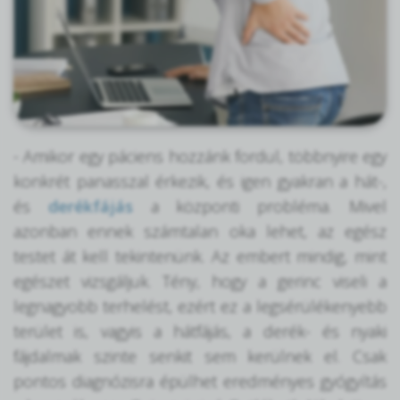
- Amikor egy páciens hozzánk fordul, többnyire egy
konkrét panasszal érkezik, és igen gyakran a hát-,
és
derékfájás
a központi probléma. Mivel
azonban ennek számtalan oka lehet, az egész
testet át kell tekintenünk. Az embert mindig, mint
egészet vizsgáljuk. Tény, hogy a gerinc viseli a
legnagyobb terhelést, ezért ez a legsérülékenyebb
terület is, vagyis a hátfájás, a derék- és nyaki
fájdalmak szinte senkit sem kerülnek el. Csak
pontos diagnózisra épülhet eredményes gyógyítás