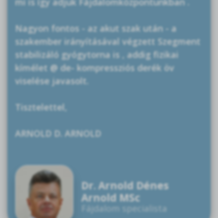
mi is így adjuk Fájdalomközpontunkban .
Nagyon fontos - az akut szak után - a
szakember irányításával végzett Szegment
stabilizáló gyógytorna is , addig fizikai
kímélet @ de- kompressziós derék öv
viselése javasolt.
Tisztelettel,
ARNOLD D. ARNOLD
Dr. Arnold Dénes
Arnold MSc
Fájdalom specialista