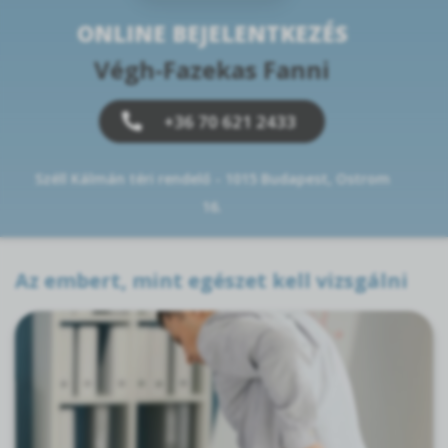
ONLINE BEJELENTKEZÉS
Végh-Fazekas Fanni
+36 70 621 2433
Széll Kálmán téri rendelő - 1015 Budapest, Ostrom
16.
Az embert, mint egészet kell vizsgálni