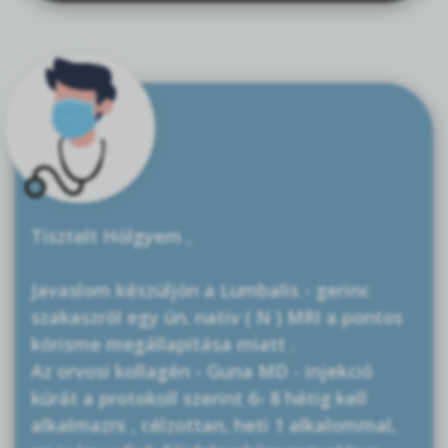
Tisztelt Hölgyem ,
Javaslom készüljön a Lumbalis - gerinc
szakaszról egy ún. nativ ( N ) MRI a pontos
kórisme megállapítása miatt .
Az orvosi kollagén - Guna MD - injekció
kúrát a protokoll szerint 6- 8 hétig kell
alkalmazni , célzottan, heti 1 alkalommal,