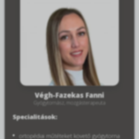
Végh-Fazekas Fanni
Gyógytornász, mozgásterapeuta
Specialitások:
ortopédiai műtéteket követő gyógytorna