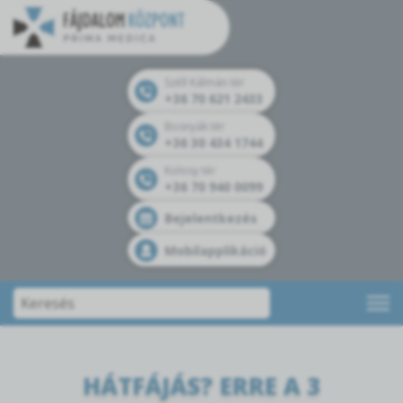
Széll Kálmán tér
+36 70 621 2433
Bosnyák tér
+36 30 434 1744
Kolosy tér
+36 70 940 0099
Bejelentkezés
Mobilapplikáció
HÁTFÁJÁS? ERRE A 3