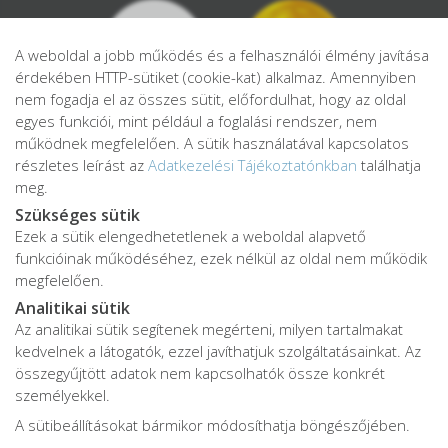
A weboldal a jobb működés és a felhasználói élmény javítása
érdekében HTTP-sütiket (cookie-kat) alkalmaz. Amennyiben
nem fogadja el az összes sütit, előfordulhat, hogy az oldal
egyes funkciói, mint például a foglalási rendszer, nem
működnek megfelelően. A sütik használatával kapcsolatos
részletes leírást az
Adatkezelési Tájékoztatónkban
találhatja
meg.
Szükséges sütik
Ezek a sütik elengedhetetlenek a weboldal alapvető
Adatkezelési tájékoztató
funkcióinak működéséhez, ezek nélkül az oldal nem működik
Adatvédelmi tájékoztató
megfelelően.
ÁSZF
Analitikai sütik
Impresszum
Az analitikai sütik segítenek megérteni, milyen tartalmakat
kedvelnek a látogatók, ezzel javíthatjuk szolgáltatásainkat. Az
Karrier
összegyűjtött adatok nem kapcsolhatók össze konkrét
személyekkel.
A sütibeállításokat bármikor módosíthatja böngészőjében.