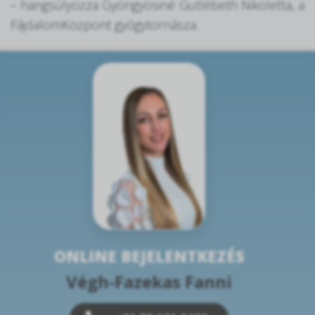
– hangsúlyozza Gyöngyösiné Gutlébeth Nikoletta, a
FájdalomKözpont gyógytornásza.
ONLINE BEJELENTKEZÉS
Végh-Fazekas Fanni