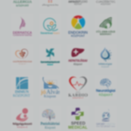
jó
Alvás
IMMUN
KÖZPONT
Központ
S
POR
T
O
R
V
OS
I
KÖ
ZPON
T