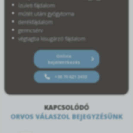
ízületi fájdalom
műtét utáni gyógytorna
derékfájdalom
gerincsérv
végtagba kisugárzó fájdalom
Online
bejelentkezés
+36 70 621 2433
KAPCSOLÓDÓ
ORVOS VÁLASZOL BEJEGYZÉSÜNK