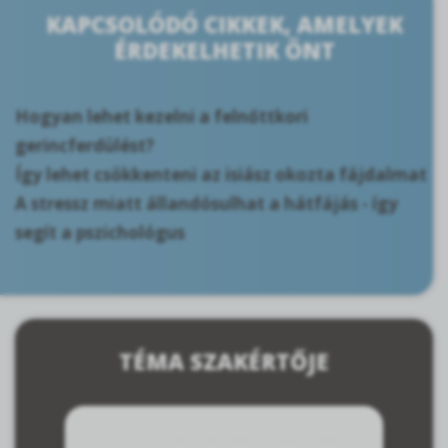
KAPCSOLÓDÓ CIKKEK, AMELYEK
ÉRDEKELHETIK ÖNT
Hogyan lehet kezelni a felnőttkori
gerincferdülést?
Így lehet csökkenteni az isiász okozta fájdalmat
A stressz miatt állandósulhat a hátfájás - így
segít a pszichológus
TÉMA SZAKÉRTŐJE