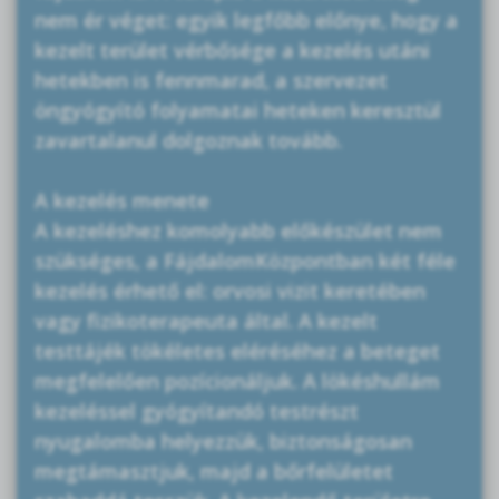
nem ér véget: egyik legfőbb előnye, hogy a
kezelt terület vérbősége a kezelés utáni
hetekben is fennmarad, a szervezet
öngyógyító folyamatai heteken keresztül
zavartalanul dolgoznak tovább.
A kezelés menete
A kezeléshez komolyabb előkészület nem
szükséges, a FájdalomKözpontban két féle
kezelés érhető el: orvosi vizit keretében
vagy fizikoterapeuta által. A kezelt
testtájék tökéletes eléréséhez a beteget
megfelelően pozícionáljuk. A lökéshullám
kezeléssel gyógyítandó testrészt
nyugalomba helyezzük, biztonságosan
megtámasztjuk, majd a bőrfelületet