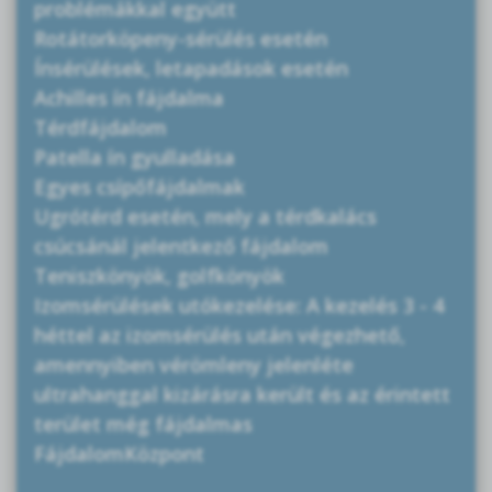
problémákkal együtt
Rotátorköpeny-sérülés esetén
Ínsérülések, letapadások esetén
Achilles ín fájdalma
Térdfájdalom
Patella ín gyulladása
Egyes csípőfájdalmak
Ugrótérd esetén, mely a térdkalács
csúcsánál jelentkező fájdalom
Teniszkönyök, golfkönyök
Izomsérülések utókezelése: A kezelés 3 - 4
héttel az izomsérülés után végezhető,
amennyiben vérömleny jelenléte
ultrahanggal kizárásra került és az érintett
terület még fájdalmas
FájdalomKözpont