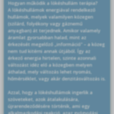
Hogyan működik a lökéshullám terápia?
A lökéshullámok energiával rendelkező
hullámok, melyek valamilyen közegen
(szilárd, folyékony vagy gáznemű
anyagban) át terjednek. Amikor valamely
áramlat gyorsabban halad, mint az
érkezését megelőző „információ” – a közeg
nem tud kitérni annak útjából. Így az
érkező energia hirtelen, szinte azonnali
változást idéz elő a közegben melyen
áthalad, mely változás lehet nyomás,
hőmérséklet, vagy akár denzitásváltozás is.
Azzal, hogy a lökéshullámok ingerlik a
szöveteket, azok átalakulására,
újrarendeződésére történik, ami egy
alkalmazkodási reakció, azaz gyógyulási