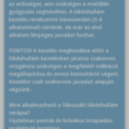
az erősséget, ami szükséges a mielőbbi
gyógyulás segítéséhez. A lökéshullám
kezelés rendszerint kúraszerűen (3-4
alkalommal) történik, de már az első
alkalom lényeges javulást hozhat.
FONTOS! A kezelés megkezdése előtt a
lökéshullám kezelésben járatos szakorvos
vizsgálata szükséges a megfelelő indikáció
megállapítása és orvosi konzultáció végett.
Kezelést csak szakorvosi javaslat alapján
végzünk.
Mire alkalmazható a fókuszált lökéshullám
terápia?
Fájdalmas pontok és krónikus íntapadási
problémák kezelése