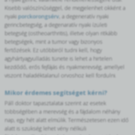
Kisebb valószínűséggel, de megjelenhet okként a
nyaki
porckorongsérv
, a degeneratív nyaki
gerincbetegség, a degenaratív nyaki ízületi
betegség (ostheoarthritis), illetve olyan ritkább
betegségek, mint a tumor vagy bizonyos
fertőzések. Ez utóbbiról tudni kell, hogy
agyhártyagyulladás tünete is lehet a hirtelen
kezdődő, erős fejfájás és nyakmerevség, amellyel
viszont haladéktalanul orvoshoz kell fordulni.
Mikor érdemes segítséget kérni?
Páll doktor tapasztalatai szerint az esetek
többségében a merevség és a fájdalom néhány
nap, egy hét alatt elmúlik. Természetesen ezen idő
alatt is szükség lehet vény nélküli