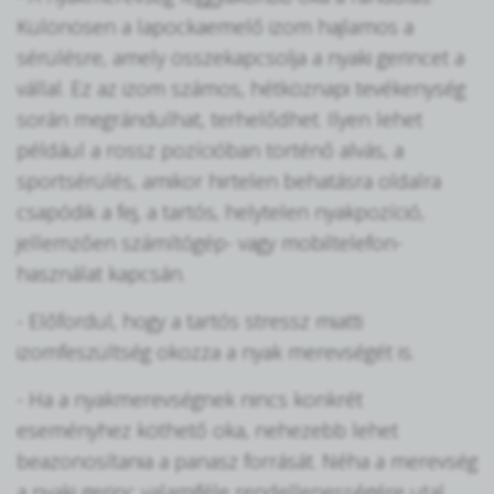
Különösen a lapockaemelő izom hajlamos a
sérülésre, amely összekapcsolja a nyaki gerincet a
vállal. Ez az izom számos, hétköznapi tevékenység
során megrándulhat, terhelődhet. Ilyen lehet
például a rossz pozícióban történő alvás, a
sportsérülés, amikor hirtelen behatásra oldalra
csapódik a fej, a tartós, helytelen nyakpozíció,
jellemzően számítógép- vagy mobiltelefon-
használat kapcsán.
- Előfordul, hogy a tartós stressz miatti
izomfeszültség okozza a nyak merevségét is.
- Ha a nyakmerevségnek nincs konkrét
eseményhez köthető oka, nehezebb lehet
beazonosítania a panasz forrását. Néha a merevség
a nyaki gerinc valamiféle rendellenességére utal.