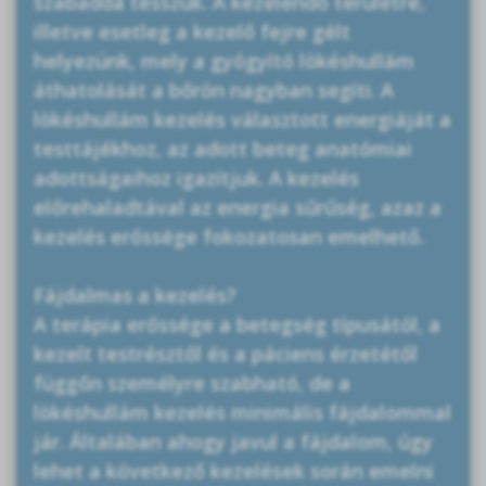
szabaddá tesszük. A kezelendő területre,
illetve esetleg a kezelő fejre gélt
helyezünk, mely a gyógyító lökéshullám
áthatolását a bőrön nagyban segíti. A
lökéshullám kezelés választott energiáját a
testtájékhoz, az adott beteg anatómiai
adottságaihoz igazítjuk. A kezelés
előrehaladtával az energia sűrűség, azaz a
kezelés erőssége fokozatosan emelhető.
Fájdalmas a kezelés?
A terápia erőssége a betegség típusától, a
kezelt testrésztől és a páciens érzetétől
függőn személyre szabható, de a
lökéshullám kezelés minimális fájdalommal
jár. Általában ahogy javul a fájdalom, úgy
lehet a következő kezelések során emelni