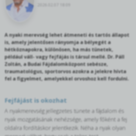
2026.02.07 18:09
A nyaki merevség lehet átmeneti és tartós állapot
is, amely jelentősen rányomja a bélyegét a
hétköznapokra, különösen, ha más tünetek,
például váll- vagy fejfájás is társul mellé. Dr. Páll
Zoltán, a Budai Fájdalomközpont sebésze,
traumatológus, sportorvos azokra a jelekre hívta
fel a figyelmet, amelyekkel orvoshoz kell fordulni.
Fejfájást is okozhat
A nyakmerevség jellegzetes tünete a fájdalom és
nyak mozgatásának nehézsége, amely főként a fej
oldalra fordításkor jelentkezik. Néha a nyak olyan