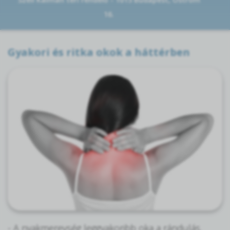
16.
Gyakori és ritka okok a háttérben
- A nyakmerevség leggyakoribb oka a rándulás.