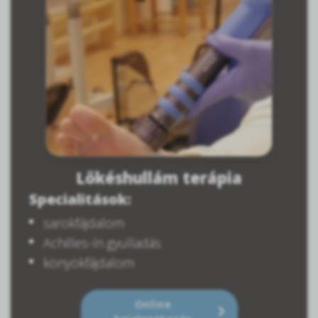
Lökéshullám terápia
Specialitások:
sarokfájdalom
Achilles-ín gyulladás
könyökfájdalom
Online