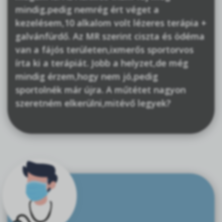
mindig,pedig nemrég ért véget a
kezelésem,10 alkalom volt lézeres terápia +
galvánfürdő. Az MR szerint ciszta és ödéma
van a fájós területen,ixmerős sportorvos
írta ki a terápiát. Jobb a helyzet,de még
mindig érzem,hogy nem jó,pedig
sportolnék már újra. A műtétet nagyon
szeretném elkerülni,mitévő legyek?