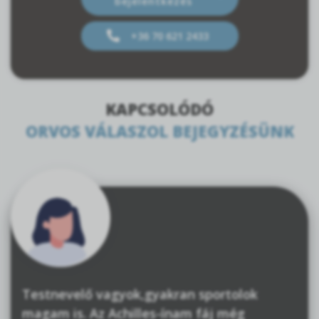
bejelentkezés
+36 70 621 2433
KAPCSOLÓDÓ
ORVOS VÁLASZOL BEJEGYZÉSÜNK
Testnevelő vagyok,gyakran sportolok
magam is. Az Achilles-ínam fáj még