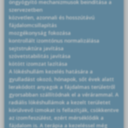
öngyógyító mechanizmusok beindítása a
szervezetben
közvetlen, azonnali és hosszútávú
fájdalomcsillapítás
mozgékonyság fokozása
kontrollált izomtónus normalizálása
sejtstruktúra javítása
szövetstabilitás javítása
kötött izomzat lazítása
A lökéshullám kezelés hatására a
gyulladást okozó, hónapok, sőt évek alatt
lerakódott anyagok a fájdalmas területről
gyorsabban szállítódnak el a vérárammal. A
radiális lökéshullámok a kezelt területet
körülvevő izmokat is fellazítják, csökkentve
az izomfeszülést, ezért mérséklődik a
fájdalom is. A terápia a kezeléssel még