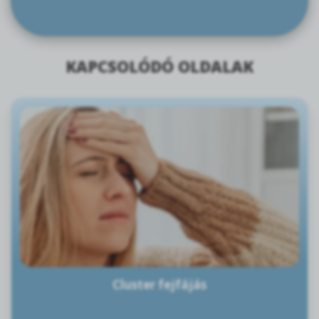
KAPCSOLÓDÓ OLDALAK
Cluster fejfájás