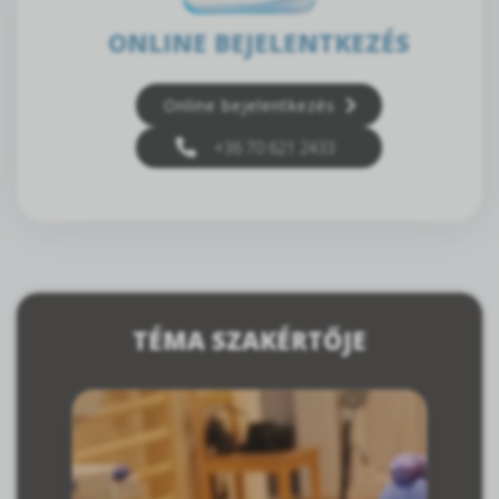
ONLINE BEJELENTKEZÉS
Online bejelentkezés
+36 70 621 2433
TÉMA SZAKÉRTŐJE