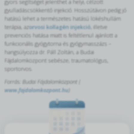
gyors segítséget jelenthet a helyi, célzott
gyulladáscsökkentő injekció. Hosszútávon pedig jó
hatású lehet a természetes hatású lökéshullám
terápia, az
orvosi kollagén injekció
, illetve
prevenciós hatása miatt is feltétlenül ajánlott a
funkcionális gyógytorna és gyógymasszázs –
hangsúlyozza dr. Páll Zoltán, a Budai
Fájdalomközpont sebésze, traumatológus,
sportorvos.
Forrás: Budai Fájdalomközpont (
www.fajdalomkozpont.hu
)