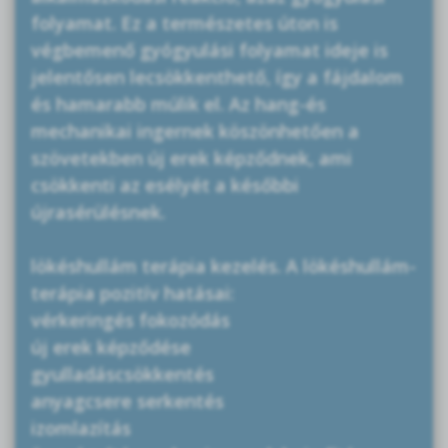
folyamat. Ez a természetes úton is
végbemenő gyógyulási folyamat ideje is
jelentősen lecsökkenthető, így a fájdalom
és hamarabb múlik el. Az hang-és
mechanikai ingernek köszönhetően a
szövetekben új erek képződnek, ami
csökkenti az esélyét a későbbi
újrasérülésnek.
lökéshullám terápia kezelés. A lökéshullám-
terápia pozitív hatásai:
vérkeringés fokozódás
új erek képződése
gyulladáscsökkentés
anyagcsere serkentés
izomlazítás