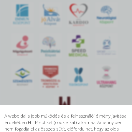
jó
Alvás
IMMUN
KÖZPONT
Központ
S
POR
T
O
R
V
OS
I
KÖ
ZPON
T
A weboldal a jobb működés és a felhasználói élmény javítása
érdekében HTTP-sütiket (cookie-kat) alkalmaz. Amennyiben
nem fogadja el az összes sütit, előfordulhat, hogy az oldal