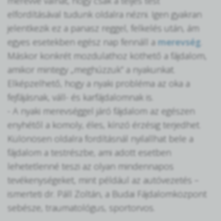
merevvé válhat, hogy csak a teljes test
elfordításával tudunk oldalra nézni. Igen gyakran
jelentkezik ez a panasz reggel, felkelés után, ám
egyes esetekben egész nap fennáll a
merevség
.
Máskor konkrét mozdulathoz köthető a fájdalom,
amikor mintegy „meghúzzuk” a nyakunkat.
Elképzelhető, hogy a nyaki probléma az oka a
fejfájásnak, váll- és karfájdalomnak is.
- A nyaki merevséggel járó fájdalom az egészen
enyhétől a komoly, éles, kínzó érzésig terjedhet.
Különösen oldalra fordításnál nyilallhat bele a
fájdalom a testrészbe, ami adott esetben
lehetetlenné teszi az olyan mindennapos
tevékenységeket, mint például az autóvezetés –
ismerteti dr. Páll Zoltán, a Budai Fájdalomközpont
sebésze, traumatológus, sportorvos.