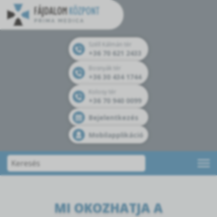
Széll Kálmán tér
+36 70 621 2433
Bosnyák tér
+36 30 434 1744
Kolosy tér
+36 70 940 0099
Bejelentkezés
Mobilapplikáció
MI OKOZHATJA A