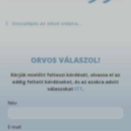
Visszalépés az előző oldalra...
ORVOS VÁLASZOL!
Kérjük mielőtt felteszi kérdését, olvassa el az
eddig feltett kérdéseket, és az azokra adott
válaszokat
ITT
.
Név
E-mail