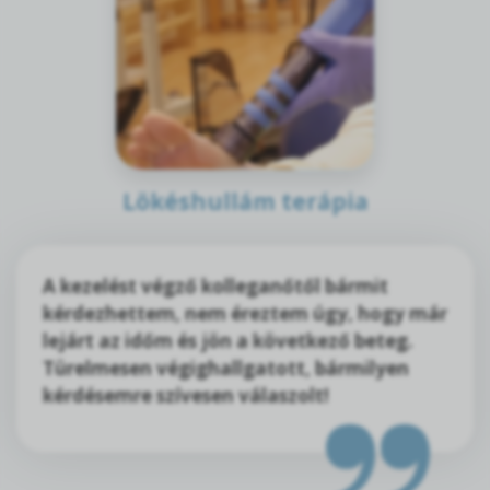
Lökéshullám terápia
A kezelést végző kolleganőtől bármit
kérdezhettem, nem éreztem úgy, hogy már
lejárt az időm és jön a következő beteg.
Türelmesen végighallgatott, bármilyen
kérdésemre szívesen válaszolt!