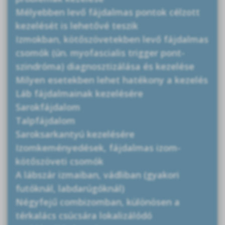
Mélyebben levő fájdalmas pontok célzott
kezelését is lehetővé teszik
Izmokban, kötőszövetekben levő fájdalmas
csomók (ún. myofascialis trigger pont-
szindróma) diagnosztizálása és kezelése
Milyen esetekben lehet hatékony a kezelés
Láb fájdalmainak kezelésére
Sarokfájdalom
Talpfájdalom
Saroksarkantyú kezelésére
Izomkeményedések, fájdalmas izom-
kötőszöveti csomók
A lábszár izmaiban, vádliban (gyakori
futóknál, labdarúgóknál)
Négyfejű combizomban, különösen a
térkalács csúcsára lokalizálódó