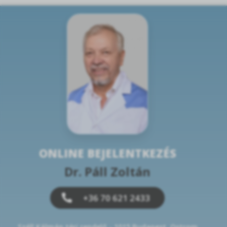
ONLINE BEJELENTKEZÉS
Dr. Páll Zoltán
+36 70 621 2433
Széll Kálmán téri rendelő - 1015 Budapest, Ostrom