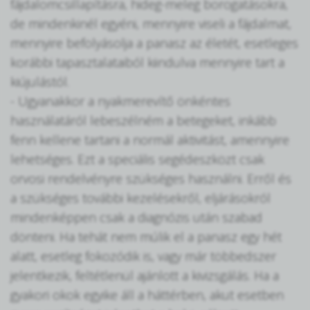
fájdalomcsillapításra, hideg-meleg borogatásokra,
de mindenkinél egyéni, mennyire viseli a fájdalmat,
mennyire befolyásolja a panasz az életét, esetleges
korábbi tapasztalataiból kiindulva mennyire tart a
kiújulástól.
­- Ugyanakkor a nyakmerevítő önkéntes
használatáról lebeszélném a betegeket, inkább
fenn kellene tartani a normál aktivitást, amennyire
lehetséges. Ezt a speciális segédeszközt csak
orvosi rendelvényre szükséges használni. Erről és
a szükséges további kezelésekről, eljárásokról
mindenképpen csak a diagnózis után szabad
dönteni. Ha tehát nem múlik el a panasz egy hét
alatt, esetleg fokozódik is, vagy már többedszer
jelentkezik, feltétlenül ajánlott a kivizsgálás. Ha a
gyakori okok egyike áll a háttérben, akut esetben