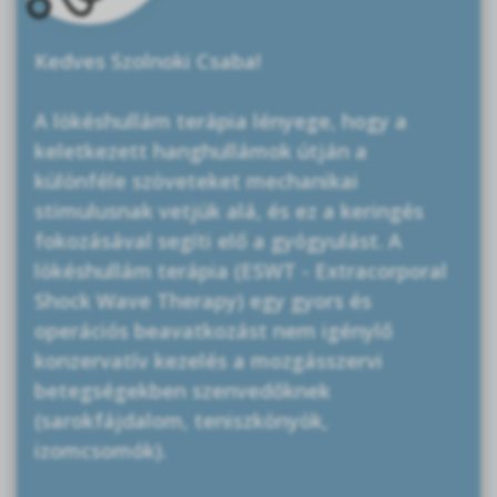
Kedves Szolnoki Csaba!
A lökéshullám terápia lényege, hogy a
keletkezett hanghullámok útján a
különféle szöveteket mechanikai
stimulusnak vetjük alá, és ez a keringés
fokozásával segíti elő a gyógyulást. A
lökéshullám terápia (ESWT - Extracorporal
Shock Wave Therapy) egy gyors és
operációs beavatkozást nem igénylő
konzervatív kezelés a mozgásszervi
betegségekben szenvedőknek
(sarokfájdalom, teniszkönyök,
izomcsomók).