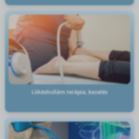
Lökéshullám terápia, kezelés