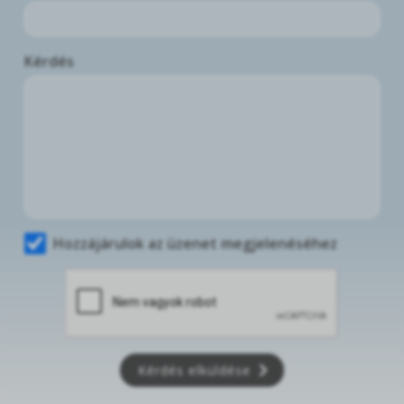
Kérdés
Hozzájárulok az üzenet megjelenéséhez
Kérdés elküldése