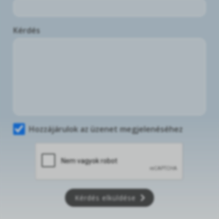
Kérdés
Hozzájárulok az üzenet megjelenéséhez
Kérdés elküldése