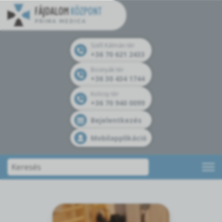
Széll Kálmán tér
+36 70 621 2433
Bosnyák tér
+36 30 434 1744
Kolosy tér
+36 70 940 0099
Bejelentkezés
Mobilapplikáció