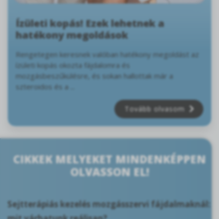
Ízületi kopás! Ezek lehetnek a
hatékony megoldások
Rengetegen keresnek valóban hatékony megoldást az
ízületi kopás okozta fájdalomra és
mozgásbeszűkülésre, és sokan hallottak már a
szteroidos és a ...
Tovább olvasom
CIKKEK MELYEKET MINDENKÉPPEN
OLVASSON EL!
Sejtterápiás kezelés mozgásszervi fájdalmaknál:
mit várhatunk reálisan?