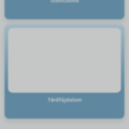
Izomcsomó
Térdfájdalom