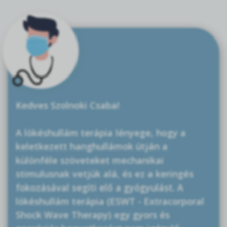
Kedves Szolnoki Csaba!
A lökéshullám terápia lényege, hogy a
keletkezett hanghullámok útján a
különféle szöveteket mechanikai
stimulusnak vetjük alá, és ez a keringés
fokozásával segíti elő a gyógyulást. A
lökéshullám terápia (ESWT - Extracorporal
Shock Wave Therapy) egy gyors és