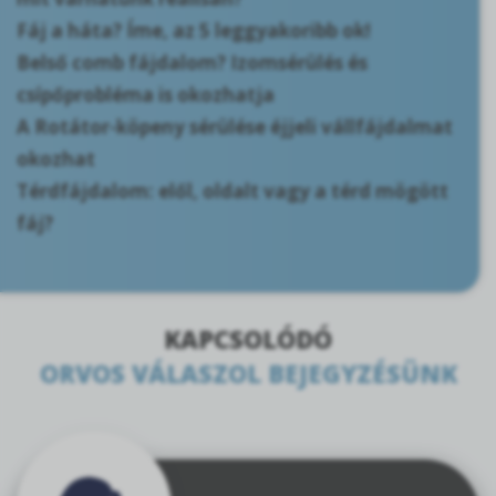
Fáj a háta? Íme, az 5 leggyakoribb ok!
Belső comb fájdalom? Izomsérülés és
csípőprobléma is okozhatja
A Rotátor-köpeny sérülése éjjeli vállfájdalmat
okozhat
Térdfájdalom: elől, oldalt vagy a térd mögött
fáj?
KAPCSOLÓDÓ
ORVOS VÁLASZOL BEJEGYZÉSÜNK