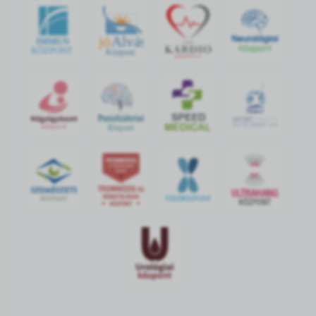
jó
Alvás
IMMUN
KÖZPONT
Központ
S
POR
T
O
R
V
OS
I
KÖ
ZPON
T