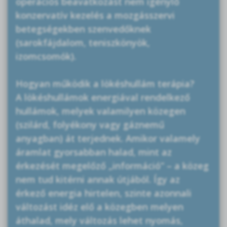
operációs beavatkozást nem igénylő
konzervatív kezelés a mozgásszervi
betegségekben szenvedőknek
(sarokfájdalom, teniszkönyök,
izomcsomók).
Hogyan működik a lökéshullám terápia?
A lökéshullámok energiával rendelkező
hullámok, melyek valamilyen közegen
(szilárd, folyékony vagy gáznemű
anyagban) át terjednek. Amikor valamely
áramlat gyorsabban halad, mint az
érkezését megelőző „információ” – a közeg
nem tud kitérni annak útjából. Így az
érkező energia hirtelen, szinte azonnali
változást idéz elő a közegben melyen
áthalad, mely változás lehet nyomás,