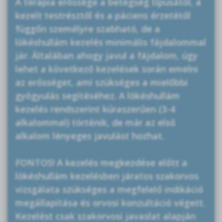
A terápia erőssége a betegség típusától, a
kezelt testrésztől és a páciens érzetétől
függőn személyre szabható, de a
lökéshullám kezelés minimális fájdalommal
jár. Általában ahogy javul a fájdalom, úgy
lehet a következő kezelések során emelni
az erősséget, ami szükséges a mielőbbi
gyógyulás segítéséhez. A lökéshullám
kezelés rendszerint kúraszerűen (3-4
alkalommal) történik, de már az első
alkalom lényeges javulást hozhat.
FONTOS! A kezelés megkezdése előtt a
lökéshullám kezelésben járatos szakorvos
vizsgálata szükséges a megfelelő indikáció
megállapítása és orvosi konzultáció végett.
Kezelést csak szakorvosi javaslat alapján