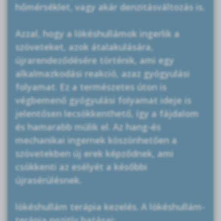
hőmérséklet, vagy akár denzitásváltozás is.
Azzal, hogy a lökéshullámok ingerlik a
szöveteket, azok átalakulására,
újrarendeződésére történik, ami egy
alkalmazkodási reakció, azaz gyógyulási
folyamat. Ez a természetes úton is
végbemenő gyógyulási folyamat ideje is
jelentősen lecsökkenthető, így a fájdalom
és hamarabb múlik el. Az hang-és
mechanikai ingernek köszönhetően a
szövetekben új erek képződnek, ami
csökkenti az esélyét a későbbi
újrasérülésnek.
lökéshullám terápia kezelés. A lökéshullám-
terápia pozitív hatásai: