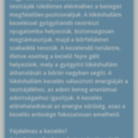
testtájék tökéletes eléréséhez a beteget
megfelelően pozícionáljuk. A lökéshullám
kezeléssel gyógyítandó testrészt
nyugalomba helyezzük, biztonságosan
megtámasztjuk, majd a bőrfelületet
szabaddá tesszük. A kezelendő területre,
illetve esetleg a kezelő fejre gélt
helyezünk, mely a gyógyító lökéshullám
áthatolását a bőrön nagyban segíti. A
lökéshullám kezelés választott energiáját a
testtájékhoz, az adott beteg anatómiai
adottságaihoz igazítjuk. A kezelés
előrehaladtával az energia sűrűség, azaz a
kezelés erőssége fokozatosan emelhető.
Fájdalmas a kezelés?