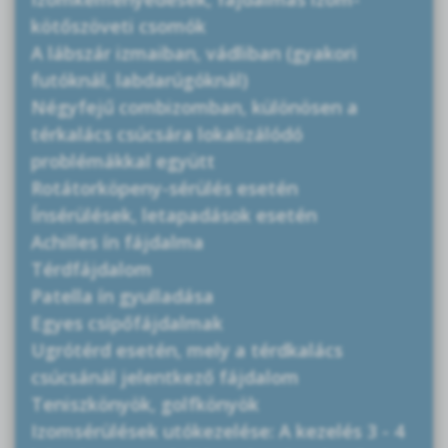
kötőszöveti csomók
A lábszár izmaiban, vádliban (gyakori
futóknál, labdarúgóknál)
Négyfejű combizomban, különösen a
térkalács csúcsára lokalizálódó
problémákkal együtt
Rotátorköpeny-sérülés esetén
Ínsérülések, letapadások esetén
Achilles ín fájdalma
Térdfájdalom
Patella ín gyulladása
Egyes csípőfájdalmak
Ugrótérd esetén, mely a térdkalács
csúcsánál jelentkező fájdalom
Teniszkönyök, golfkönyök
Izomsérülések utókezelése: A kezelés 3 - 4