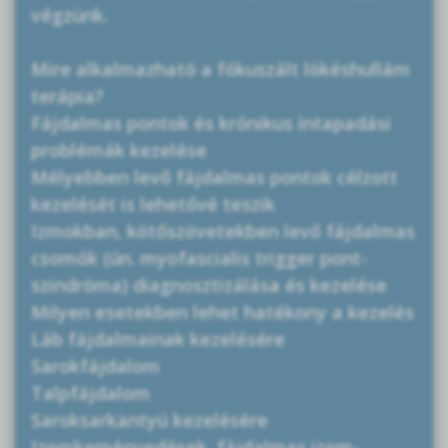
végzünk.
Mire alkalmazható a fókuszált lökéshullám
terápia?
Fájdalmas pontok és krónikus íntapadási
problémák kezelése
Mélyebben levő fájdalmas pontok célzott
kezelését is lehetővé teszik
Izmokban, kötőszövetekben levő fájdalmas
csomók (ún. myofascialis trigger pont-
szindróma) diagnosztizálása és kezelése
Milyen esetekben lehet hatékony a kezelés
Láb fájdalmainak kezelésére
Sarokfájdalom
Talpfájdalom
Saroksarkantyú kezelésére
Izomkeményedések, fájdalmas izom-