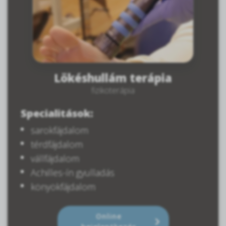
Lökéshullám terápia
fizikoterápia
Specialitások:
sarokfájdalom
térdfájdalom
vállfájdalom
Achilles-ín gyulladás
könyökfájdalom
Online