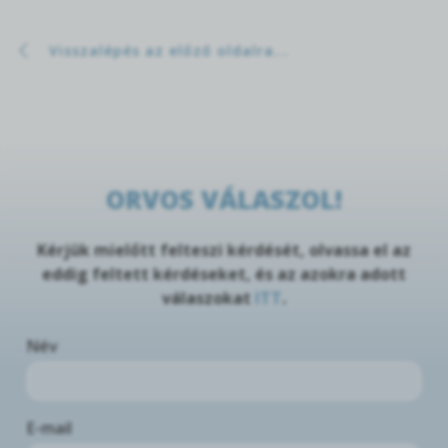
Visszalépés az előző oldalra...
ORVOS VÁLASZOL!
Kérjük mielőtt felteszi kérdését, olvassa el az
eddig feltett kérdéseket, és az azokra adott
válaszokat
ITT
.
Név
E-mail