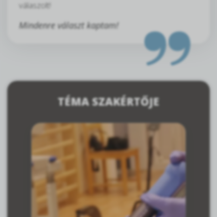
válaszolt!
Mindenre választ kaptam!
TÉMA SZAKÉRTŐJE