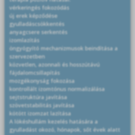
vérkeringés fokozódás
új erek képződése
gyulladáscsökkentés
anyagcsere serkentés
izomlazítás
öngyógyító mechanizmusok beindítása a
szervezetben
közvetlen, azonnali és hosszútávú
fájdalomcsillapítás
mozgékonyság fokozása
kontrollált izomtónus normalizálása
sejtstruktúra javítása
szövetstabilitás javítása
kötött izomzat lazítása
A lökéshullám kezelés hatására a
gyulladást okozó, hónapok, sőt évek alatt