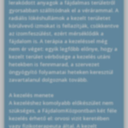
lerakódott anyagok a fájdalmas területről
gyorsabban szállítódnak el a vérárammal. A
radiális lökéshullámok a kezelt területet
körülvevő izmokat is fellazítják, csökkentve
az izomfeszülést, ezért mérséklődik a
fájdalom is. A terápia a kezeléssel még
nem ér véget: egyik legfőbb előnye, hogy a
kezelt terület vérbősége a kezelés utáni
hetekben is fennmarad, a szervezet
öngyógyító folyamatai heteken keresztül
zavartalanul dolgoznak tovább.
A kezelés menete
A kezeléshez komolyabb előkészület nem
szükséges, a FájdalomKözpontban két féle
kezelés érhető el: orvosi vizit keretében
vagy fizikoterapeuta által. A kezelt