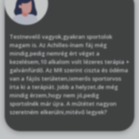
Testnevelő vagyok,gyakran sportolok
magam is. Az Achilles-ínam fáj még
mindig,pedig nemrég ért véget a
kezelésem,10 alkalom volt lézeres terápia +
galvánfürdő. Az MR szerint ciszta és ödéma
van a fájós területen,ixmerős sportorvos
írta ki a terápiát. Jobb a helyzet,de még
mindig érzem,hogy nem jó,pedig
sportolnék már újra. A műtétet nagyon
szeretném elkerülni,mitévő legyek?