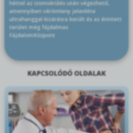
héttel az izomsérülés után végezhető,
amennyiben vérömleny jelenléte
ultrahanggal kizárásra került és az érintett
terület még fájdalmas
FájdalomKözpont
KAPCSOLÓDÓ OLDALAK