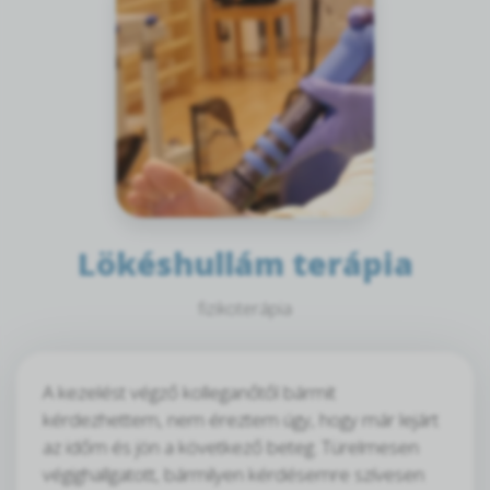
Lökéshullám terápia
fizikoterápia
A kezelést végző kolleganőtől bármit
kérdezhettem, nem éreztem úgy, hogy már lejárt
az időm és jön a következő beteg. Türelmesen
végighallgatott, bármilyen kérdésemre szívesen