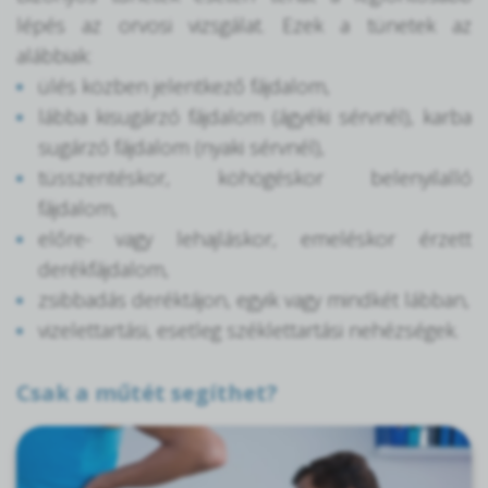
lépés az orvosi vizsgálat. Ezek a tünetek az
alábbiak:
ülés közben jelentkező fájdalom,
lábba kisugárzó fájdalom (ágyéki sérvnél), karba
sugárzó fájdalom (nyaki sérvnél),
tüsszentéskor, köhögéskor belenyilalló
fájdalom,
előre- vagy lehajláskor, emeléskor érzett
derékfájdalom,
zsibbadás deréktájon, egyik vagy mindkét lábban,
vizelettartási, esetleg széklettartási nehézségek.
Csak a műtét segíthet?