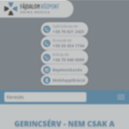
Széll Kálmán tér
+36 70 621 2433
Bosnyák tér
+36 30 434 1744
Kolosy tér
+36 70 940 0099
Bejelentkezés
Mobilapplikáció
GERINCSÉRV - NEM CSAK A