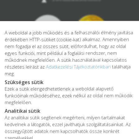
A weboldal a jobb működés és a felhasználói élmény javítása
érdekében HTTP-sütiket (cookie-kat) alkalmaz. Amennyiben
nem fogadja el az összes sütit, előfordulhat, hogy az oldal
egyes funkciói, mint például a foglalási rendszer, nem
működnek megfelelően. A sütik használatával kapcsolatos
részletes leírást az
Adatkezelési Tájékoztatónkban
találhatja
meg.
Szükséges sütik
Ezek a sütik elengedhetetlenek a weboldal alapvető
Adatkezelési tájékoztató
funkcióinak működéséhez, ezek nélkül az oldal nem működik
Adatvédelmi tájékoztató
megfelelően.
ÁSZF
Analitikai sütik
Impresszum
Az analitikai sütik segítenek megérteni, milyen tartalmakat
kedvelnek a látogatók, ezzel javíthatjuk szolgáltatásainkat. Az
Karrier
összegyűjtött adatok nem kapcsolhatók össze konkrét
személyekkel.