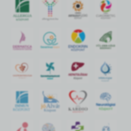
jó
Alvás
IMMUN
KÖZPONT
Központ