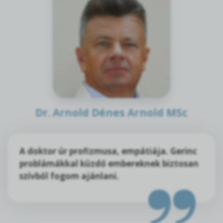
Dr. Arnold Dénes Arnold MSc
A doktor úr profizmusa, empátiája. Gerinc
problámákkal küzdő embereknek biztosan
szívből fogom ajánlani.