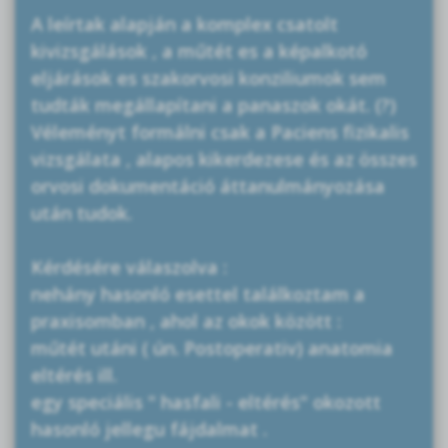
A leírtak alapján a komplex csatolt
kivizsgálások , a műtét es a képalkotó
eljárások es szakorvosi konziliumok sem
tudták megállapítani a panaszok okát. (?)
Véleményt formálni csak a Paciens fizikalis
vizsgálata , alapos kikerdezese és az összes
orvosi dokumentáció áttanulmányozása
után tudok.
Kérdésére válaszolva :
nehány hasonló esettel találkoztam a
praxisomban , ahol az okok között :
műtét utáni ( ún. Postoperativ) anatomia
eltérés ill.
egy speciális " hasfali - eltérés" okozott
hasonló jellegu fájdalmat .