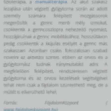
fizioterápia, a
manuálterápia
. Az akut szakasz
lezajlása után végzett gyógytorna során az adott
személy számára felépített mozgássorok
megerősítik a gerinc menti mély izmokat,
csökkentik a gerincoszlopra nehezedő nyomást,
hozzájárulnak a gerinc mobilitásához, hosszútávon
pedig csökkentik a kiújulás esélyét a gerinc más
szakaszain. Azonban csakis fokozatosan szabad
növelni az aktivitási szintet, ebben az orvos és a
gyógytornász tudnak iránymutatást adni. A
megfelelően felépített, rendszeresen végzett
gyógytorna és az orvosi kezelések segítségével
tehát nem csak a fájdalom szüntethető meg, de a
műtét is elkerülhető lehet.
Forrás: FájdalomKözpont (
www.fajdalomkozpont.hu
)