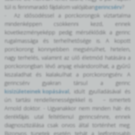
túl is fennmaradó fájdalom valójában
gerincsérv
?
- Az idősödéssel a porckorongok víztartalma
mindenképpen csökkenni kezd, ennek
következményeképp pedig mérséklődik a gerinc
rugalmassága és terhelhetősége is. A kopott
porckorong könnyebben megsérülhet, hirtelen,
nagy terhelés, valamint az ülő életmód hatására a
porckorongban lévő anyag elvándorolhat, a gyűrű
kiszaladhat és kialakulhat a porckorongsérv. A
gerincsérv gyakran társul a gerinc
kisízületeinek kopásával
, idült gyulladásával és
ún. tartási rendellenességekkel is – ismerteti
Arnold doktor. - Ugyanakkor nem minden hát- és
derékfájás utal feltétlenül gerincsérvre, ennek
diagnosztizálása csak orvos által történhet meg.
Bizonyos tünetek esetén tehát a legfontosabb