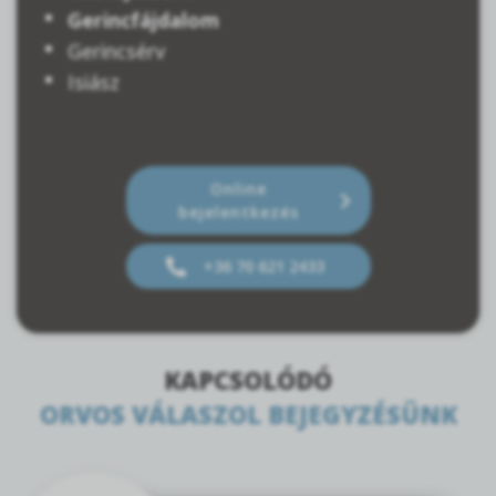
Gerincfájdalom
Gerincsérv
Isiász
Online
bejelentkezés
+36 70 621 2433
KAPCSOLÓDÓ
ORVOS VÁLASZOL BEJEGYZÉSÜNK