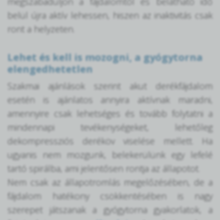
megszabaduljon a fájdalomtól és belátható idő
belül újra aktív lehessen, hiszen az inaktivitás csak
ront a helyzeten.
Lehet és kell is mozogni, a gyógytorna
elengedhetetlen
Szakmai ajánlások szerint akut derékfájdalom
esetén is ajánlatos annyira aktívnak maradni,
amennyire csak lehetséges és tovább folytatni a
mindennapi tevékenységeket, lehetőleg
dekompressziós deréköv viselése mellett. Ha
ugyanis nem mozgunk, belekerülünk egy lefelé
tartó spirálba, ami jelentősen rontja az állapotot.
Nem csak az állapotromlás megelőzésében, de a
fájdalom hatékony csökkentésében is nagy
szerepet játszanak a gyógytorna gyakorlatok, a