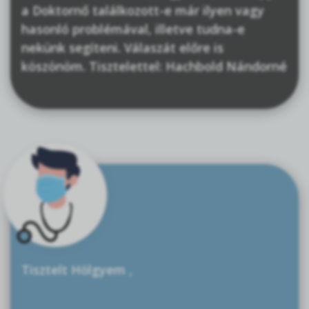
a Doktornő találkozott-e már ilyen vagy
hasonló problémával, illetve tudna-e
nekünk segíteni. Válaszát előre is
köszönöm. Tisztelettel: Hachbold Nándorné
Tisztelt Hölgyem ,