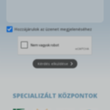
Hozzájárulok az üzenet megjelenéséhez
Kérdés elküldése
SPECIALIZÁLT KÖZPONTOK