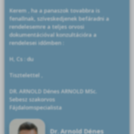
Kerem , ha a panaszok tovabbra is
fenallnak, szíveskedjenek befáradni a
rendelesemre a teljes orvosi
dokumentációval konzultációra a
rendelesei időmben :
H, Cs : du
Tisztelettel ,
DR. ARNOLD Dénes ARNOLD MSc.
Sebesz szakorvos
Fájdalomspecialista
Dr. Arnold Dénes