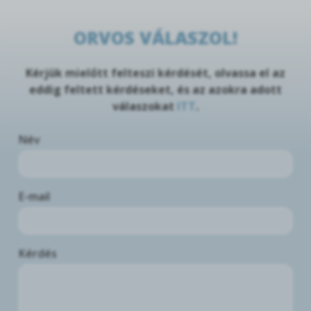
ORVOS VÁLASZOL!
Kérjük mielőtt felteszi kérdését, olvassa el az
eddig feltett kérdéseket, és az azokra adott
válaszokat
ITT
.
Név
E-mail
Kérdés