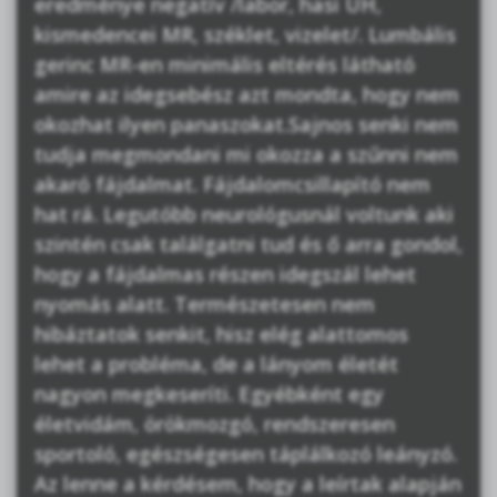
eredménye negatív /labor, hasi UH,
kismedencei MR, széklet, vizelet/. Lumbális
gerinc MR-en minimális eltérés látható
amire az idegsebész azt mondta, hogy nem
okozhat ilyen panaszokat.Sajnos senki nem
tudja megmondani mi okozza a szűnni nem
akaró fájdalmat. Fájdalomcsillapító nem
hat rá. Legutóbb neurológusnál voltunk aki
szintén csak találgatni tud és ő arra gondol,
hogy a fájdalmas részen idegszál lehet
nyomás alatt. Természetesen nem
hibáztatok senkit, hisz elég alattomos
lehet a probléma, de a lányom életét
nagyon megkeseríti. Egyébként egy
életvidám, örökmozgó, rendszeresen
sportoló, egészségesen táplálkozó leányzó.
Az lenne a kérdésem, hogy a leírtak alapján