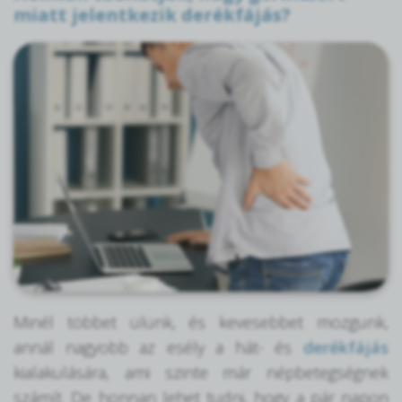
miatt jelentkezik derékfájás?
Minél többet ülünk, és kevesebbet mozgunk,
annál nagyobb az esély a hát- és
derékfájás
kialakulására, ami szinte már népbetegségnek
számít. De honnan lehet tudni, hogy a pár napon