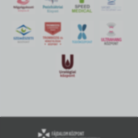
S
POR
T
O
R
V
OS
I
KÖ
ZPON
T