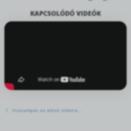
KAPCSOLÓDÓ VIDEÓK
Visszalépés az előző oldalra...