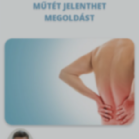
MŰTÉT JELENTHET
MEGOLDÁST