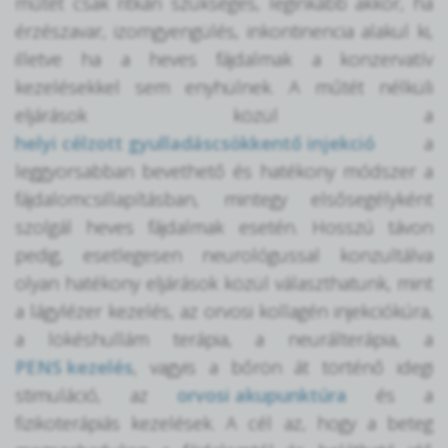
műtét csak ritkán szükséges, leginkább akkor, ha
érzészavar, izomgyengülés, inkontinencia alakul ki,
illetve ha a heves fájdalmak a konzervatív
kezelésekkel sem enyhülnek. A műtét nélküli
eljárások közül a
helyi célzott gyulladáscsökkentő injekció
a
leggyorsabban bevethető és hatékony módszer a
fájdalomcsillapításban, mintegy elsősegélyként
szolgál heves fájdalmak esetén. Hosszú távon
pedig, esetlegesen neurológussal konzultálva
olyan hatékony eljárások közül választhatunk, mint
a lágylézer kezelés, az orvosi kollagén injekciókúra,
a lökéshullám terápia, a neurálterápia, a
PENS kezelés
, vagyis a bőrön át történő idegi
stimuláció, az
orvosi akupunktúra
és a
fizikoterápiás kezelések. A cél az, hogy a beteg