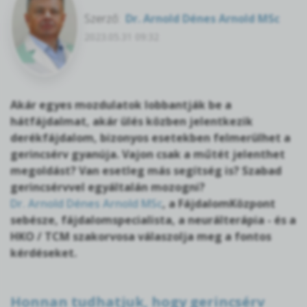
Szerző:
Dr. Arnold Dénes Arnold MSc
2023.05.31 09:32
Akár egyes mozdulatok lobbantják be a
hátfájdalmat, akár ülés közben jelentkezik
derékfájdalom, bizonyos esetekben felmerülhet a
gerincsérv gyanúja. Vajon csak a műtét jelenthet
megoldást? Van esetleg más segítség is? Szabad
gerincsérvvel egyáltalán mozogni?
Dr. Arnold Dénes Arnold MSc
, a FájdalomKözpont
sebésze, fájdalomspecialista, a neurálterápia - és a
HKO / TCM szakorvosa válaszolja meg a fontos
kérdéseket.
Honnan tudhatjuk, hogy gerincsérv