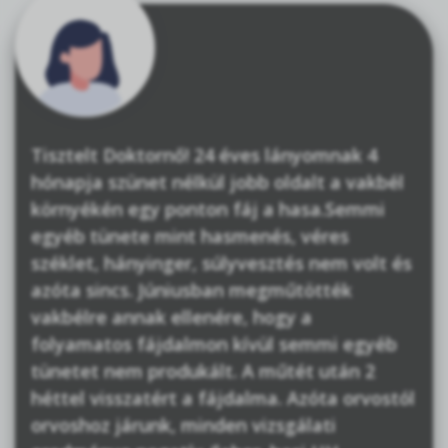
Tisztelt Doktornő! 24 éves lányomnak 4
hónapja szünet nélkül jobb oldalt a vakbél
környékén egy ponton fáj a hasa.Semmi
egyéb tünete mint hasmenés, véres
széklet, hányinger, súlyvesztés nem volt és
azóta sincs. Júniusban megműtötték
vakbélre annak ellenére, hogy a
folyamatos fájdalmon kívül semmi egyéb
tünetet nem produkált. A műtét után 2
héttel visszatért a fájdalma. Azóta orvostól
orvoshoz járunk, minden vizsgálati