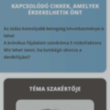
KAPCSOLÓDÓ CIKKEK, AMELYEK
ÉRDEKELHETIK ÖNT
Az isiász komolyabb betegség következménye is
lehet
A krónikus fájdalom szindróma 5 rizikófaktora
Mit lehet tenni, ha lumbágó okozza a
derékfájást?
TÉMA SZAKÉRTŐJE