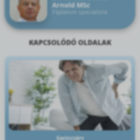
Arnold MSc
Fájdalom specialista
KAPCSOLÓDÓ OLDALAK
Gerincsérv