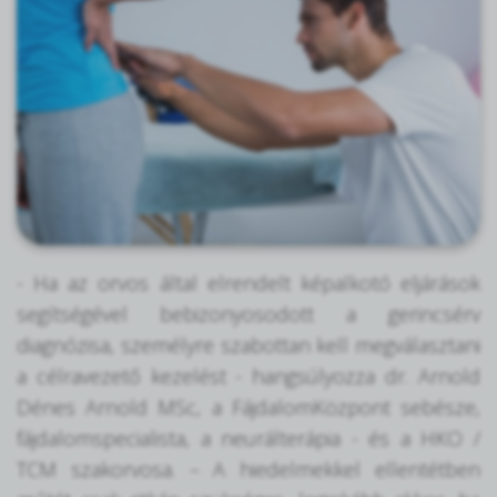
- Ha az orvos által elrendelt képalkotó eljárások
segítségével bebizonyosodott a gerincsérv
diagnózisa, személyre szabottan kell megválasztani
a célravezető kezelést - hangsúlyozza dr. Arnold
Dénes Arnold MSc, a FájdalomKözpont sebésze,
fájdalomspecialista, a neurálterápia - és a HKO /
TCM szakorvosa. – A hiedelmekkel ellentétben