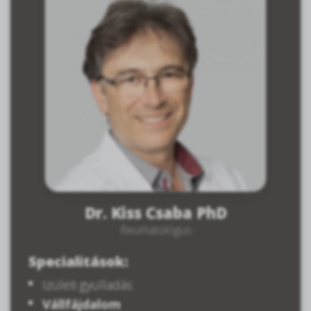
Dr. Kiss Csaba PhD
Reumatológus
Specialitások:
Izületi gyulladás
Vállfájdalom