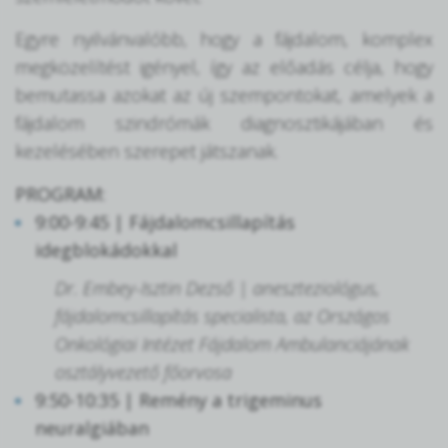
Egyre nyilvánvalóbb, hogy a fájdalom, komplex
megközelítést igényel, így az előadás célja, hogy
bemutassa azokat az új szempontokat, amelyek a
fájdalom szindrómák diagnosztikájában és
kezelésében szerepet játszanak.
PROGRAM:
9:00-9:45 | Fájdalomcsillapítás
idegblokádokkal
Dr. Embey-Isztin Dezső | aneszteziológus,
fájdalomcsillapítás specialista, az Országos
Onkológiai Intézet Fájdalom Ambulanciájának
osztályvezető főorvosa
9:50-10:35 | Remény a trigeminus
neuralgiában