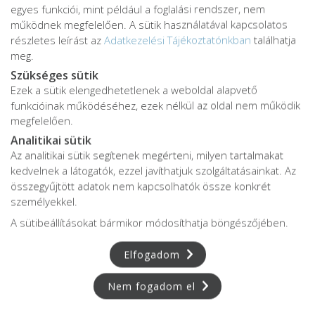
egyes funkciói, mint például a foglalási rendszer, nem
működnek megfelelően. A sütik használatával kapcsolatos
részletes leírást az
Adatkezelési Tájékoztatónkban
találhatja
meg.
Szükséges sütik
Ezek a sütik elengedhetetlenek a weboldal alapvető
Adatkezelési tájékoztató
funkcióinak működéséhez, ezek nélkül az oldal nem működik
Adatvédelmi tájékoztató
megfelelően.
ÁSZF
Analitikai sütik
Impresszum
Az analitikai sütik segítenek megérteni, milyen tartalmakat
kedvelnek a látogatók, ezzel javíthatjuk szolgáltatásainkat. Az
Karrier
összegyűjtött adatok nem kapcsolhatók össze konkrét
személyekkel.
A sütibeállításokat bármikor módosíthatja böngészőjében.
Az oldalon feltüntetett árak az ÁFÁ-t tartalmazzák!
A képek a
Shutterstock.com
és a
Canva.com
licence alapján
Elfogadom
kerültek felhasználásra.
Copyright © 2026 •
FájdalomKözpont
• Minden jog fenntartva.
Nem fogadom el
Developed by
Appon
&
György Nándor