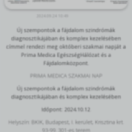
2024.09.24 10:49
Új szempontok a fájdalom szindrómák
diagnosztikájában és komplex kezelésében
címmel rendezi meg októberi szakmai napját a
Prima Medica EgészségHálózat és a
Fájdalomközpont.
PRIMA MEDICA SZAKMAI NAP
Új szempontok a fájdalom szindrómák
diagnosztikájában és komplex kezelésében
Időpont: 2024.10.12
.
Helyszín: BKIK, Budapest, I. kerület, Krisztina krt.
93-99. 301-es terem