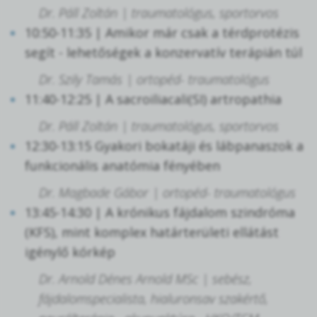
Dr. Páll Zoltán | traumatológus, sportorvos
10:50-11:35 | Amikor már csak a térdprotézis
segít - lehetőségek a konzervatív terápián túl
Dr. Szily Tamás | ortopéd- traumatológus
11:40-12:25 | A sacroiliacali(SI) artropathia
Dr. Páll Zoltán | traumatológus, sportorvos
12:30-13:15 Gyakori bokatáji és lábpanaszok a
funkcionális anatómia fényében
Dr. Magbade Gábor | ortopéd- traumatológus
13:45-14:30 | A krónikus fájdalom szindróma
(KFS), mint komplex határterületi ellátást
igénylő kórkép
Dr. Arnold Dénes Arnold MSc | sebész,
fájdalomspecialista, hialuronsav szakértő,