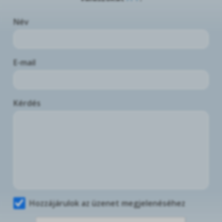
Név
E-mail
Kérdés
Hozzájárulok az üzenet megjelenéséhez