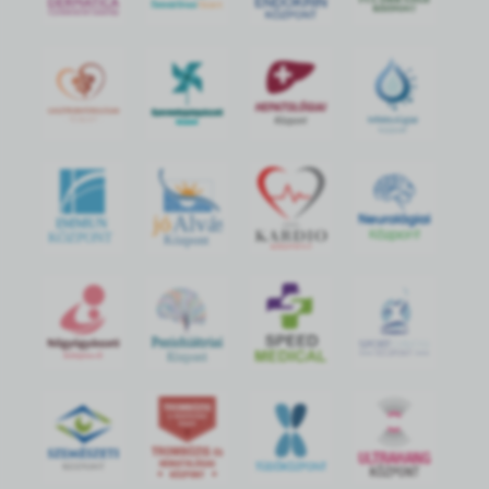
jó
Alvás
IMMUN
KÖZPONT
Központ
S
POR
T
O
R
V
OS
I
KÖ
ZPON
T