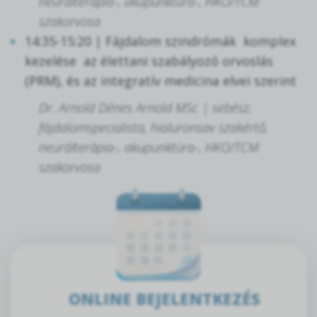
neurálterápia-, akupunktúra-, HKO/TCM
szakorvosa
14:35-15:20 | Fájdalom szindrómák komplex
kezelése az élettani szabályozó orvoslás
(PRM), és az integratív medicina elvei szerint
Dr. Arnold Dénes Arnold MSc | sebész,
fájdalomspecialista, hialuronsav szakértő,
neurálterápia-, akupunktúra-, HKO/TCM
szakorvosa
ONLINE BEJELENTKEZÉS