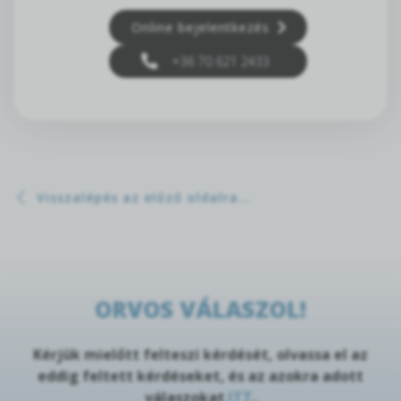
Online bejelentkezés
+36 70 621 2433
Visszalépés az előző oldalra...
ORVOS VÁLASZOL!
Kérjük mielőtt felteszi kérdését, olvassa el az
eddig feltett kérdéseket, és az azokra adott
válaszokat
ITT
.