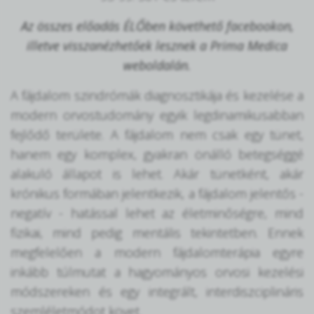
Az összes előadás ÉLŐben követhető facebookon,
illetve visszanézhetőek lesznek a Prima Medica
weboldalán.
A fájdalom szindrómák diagnosztikája és kezelése a
modern orvostudomány egyik legdinamikusabban
fejlődő területe. A fájdalom nem csak egy tünet,
hanem egy komplex, gyakran önálló betegséggé
alakuló állapot is lehet. Akár tünetként, akár
krónikus formában jelentkezik, a fájdalom jelentős -
negatív - hatással lehet az életminőségre, mind
fizikai, mind pedig mentális tekintetben. Ennek
megfelelően a modern fájdalomterápia egyre
inkább túlmutat a hagyományos orvosi kezelési
módszereken és egy integrált, interdiszciplináris
szemléletmódot követ.