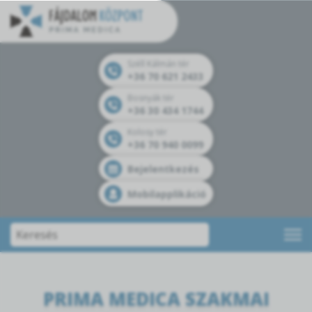
Széll Kálmán tér
+36 70 621 2433
Bosnyák tér
+36 30 434 1744
Kolosy tér
+36 70 940 0099
Bejelentkezés
Mobilapplikáció
PRIMA MEDICA SZAKMAI