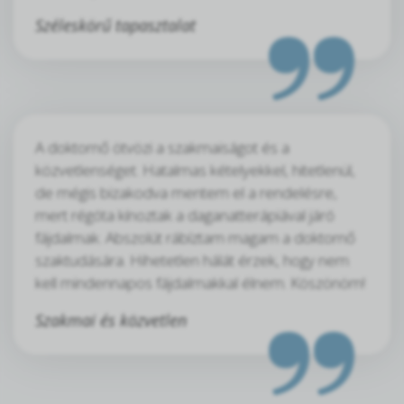
Széleskörű tapasztalat
A doktornő ötvözi a szakmaiságot és a
közvetlenséget. Hatalmas kételyekkel, hitetlenül,
de mégis bizakodva mentem el a rendelésre,
mert régóta kínoztak a daganatterápiával járó
fájdalmak. Abszolút rábíztam magam a doktornő
szaktudására. Hihetetlen hálát érzek, hogy nem
kell mindennapos fájdalmakkal élnem. Köszönöm!
Szakmai és közvetlen