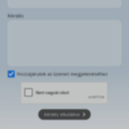
Kérdés
Hozzájárulok az üzenet megjelenéséhez
Kérdés elküldése