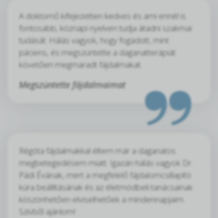
A doktornő kifejezetten kedves és ami ennél is
fontosabb, köznapi nyelven tudja átadni szakmai
tudását. Hálás vagyok, hogy fogadott, mint
páciens, és megszüntette a daganatterápiát
követően megmaradt fájdalmakat.
Megszüntette fájdalmaimat
Régóta fájdalmakkal éltem már a daganatos
megbetegedésem miatt. Igazán hálás vagyok Dr.
Pádi Évának, mert a megfelelő fájdalomcsillapító
kúra beállításának és az életmódbeli tanácsainak
köszönhetően elviselhetőek a mindennapjaim.
Szívből ajánlom!