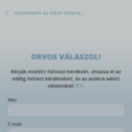
Visszalépés az előző oldalra...
ORVOS VÁLASZOL!
Kérjük mielőtt felteszi kérdését, olvassa el az
eddig feltett kérdéseket, és az azokra adott
válaszokat
ITT
.
Név
E-mail