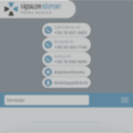
Széll Kálmán tér
+36 70 621 2433
Bosnyák tér
+36 30 434 1744
Kolosy tér
+36 70 940 0099
Bejelentkezés
Mobilapplikáció