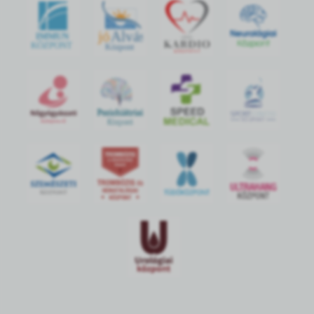
jó
Alvás
IMMUN
KÖZPONT
Központ
S
POR
T
O
R
V
OS
I
KÖ
ZPON
T