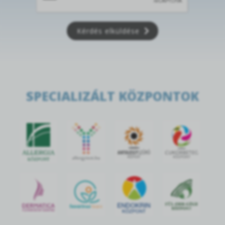
Kérdés elküldése
SPECIALIZÁLT KÖZPONTOK