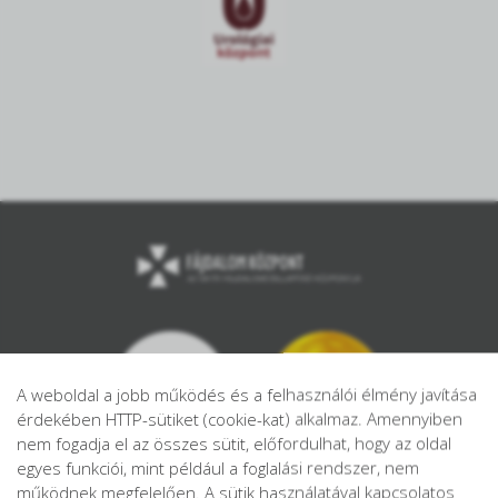
A weboldal a jobb működés és a felhasználói élmény javítása
érdekében HTTP-sütiket (cookie-kat) alkalmaz. Amennyiben
nem fogadja el az összes sütit, előfordulhat, hogy az oldal
egyes funkciói, mint például a foglalási rendszer, nem
működnek megfelelően. A sütik használatával kapcsolatos