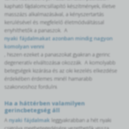
kapható fájdalomcsillapító készítmények, illetve
masszázs alkalmazásával, a kényszertartás
kerülésével és megfelelő életmódváltással
enyhíthetők a panaszok. A
nyaki fájdalmakat azonban mindig nagyon
komolyan venni
, hiszen ezeket a panaszokat gyakran a gerinc
degeneratív elváltozásai okozzák. A komolyabb
betegségek kizárása és az oki kezelés elkezdése
érdekében érdemes minél hamarabb
szakorvoshoz fordulni.
Ha a háttérben valamilyen
gerincbetegség áll
A
nyaki fájdalmak
leggyakrabban a hét nyaki
csigolya megbetegedésére vezethetők vissza,