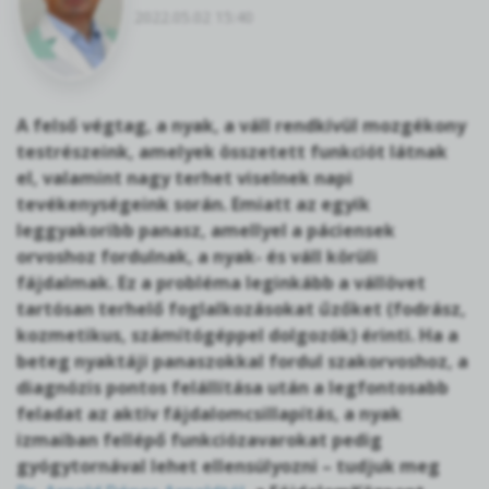
2022.05.02 15:40
A felső végtag, a nyak, a váll rendkívül mozgékony
testrészeink, amelyek összetett funkciót látnak
el, valamint nagy terhet viselnek napi
tevékenységeink során. Emiatt az egyik
leggyakoribb panasz, amellyel a páciensek
orvoshoz fordulnak, a nyak- és váll körüli
fájdalmak. Ez a probléma leginkább a vállövet
tartósan terhelő foglalkozásokat űzőket (fodrász,
kozmetikus, számítógéppel dolgozók) érinti. Ha a
beteg nyaktáji panaszokkal fordul szakorvoshoz, a
diagnózis pontos felállítása után a legfontosabb
feladat az aktív fájdalomcsillapítás, a nyak
izmaiban fellépő funkciózavarokat pedig
gyógytornával lehet ellensúlyozni – tudjuk meg