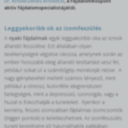
Dr. Arnold Dénes Arnoldtól
, a FájdalomKözpont
aktív fájdalomspecialistájától.
Leggyakoribb ok az izomfeszülés
A
nyaki fájdalmak
egyik leggyakoribb oka az izmok
állandó feszülése. Ezt általában olyan
tevékenységek végzése okozza, amelynek során az
ember hosszabb ideig állandó testtartást vesz fel,
például sokat ül a számítógép monitorját nézve. A
nagy igénybevétel mellett számos tényező, mint
például a stressz, különféle idegrendszeri
betegségek, mint a depresszió, szorongás, vagy a
huzat is fokozhatják a tüneteket. Ilyenkor a
kemény, feszes izomzatban fájdalmas izomcsomók
(trigger pontok) is keletkezhetnek. Az izomfeszülés
tüneti kezelésére jól használhatók patikában