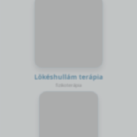
Lökéshullám terápia
fizikoterápia