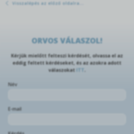
Visszalépés az előző oldalra...
ORVOS VÁLASZOL!
Kérjük mielőtt felteszi kérdését, olvassa el az
eddig feltett kérdéseket, és az azokra adott
válaszokat
ITT
.
Név
E-mail
Kérdés