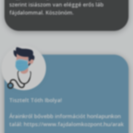
szerint isiászom van eléggé erős láb
fájdalommal. Köszönöm.
Tisztelt Tóth Ibolya!
Árainkról bővebb információt honlapunkon
talál: https://www.fajdalomkozpont.hu/arak