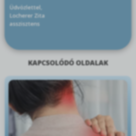
Üdvözlettel,
Locherer Zita
asszisztens
KAPCSOLÓDÓ OLDALAK