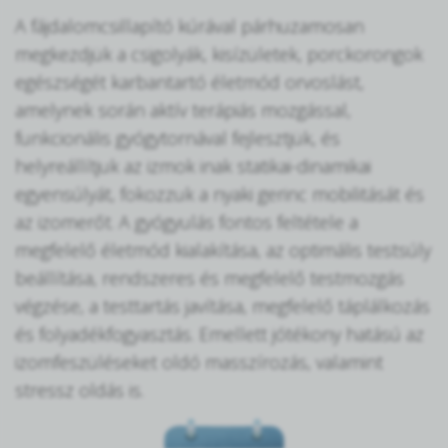
A fájdalomcsillapító kúrával párhuzamosan
megkezdjük a csigolyák, kisízületek, porckorongok
egészségét karbantartó életmód orvoslást,
amelynek során aktív terápiás mozgással,
funkcionális gyógytornával fejlesztjük, és
helyreállítjuk az izmok inak statikai-dinamikai
egyensúlyát, fokozzuk a nyaki gerinc mobilitását és
az izomerőt. A gyógyulás fontos feltétele a
megfelelő életmód kialakítása, az optimális testsúly
beállítása, rendszeres és megfelelő testmozgás
végzése, a testtartás javítása, megfelelő táplálkozás
és folyadékfogyasztás. Emellett jótékony hatású az
izomfeszüléseket oldó masszírozás, valamint
stressz oldás is.