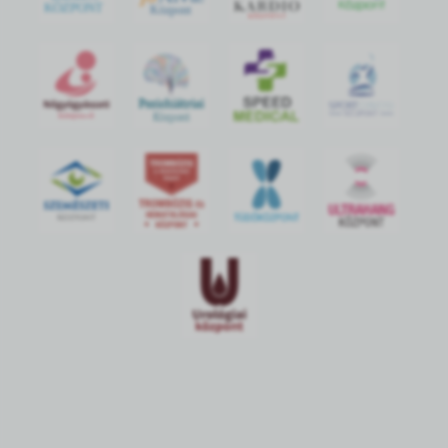
KÖZPONT
Központ
S
POR
T
O
R
V
OS
I
KÖ
ZPON
T