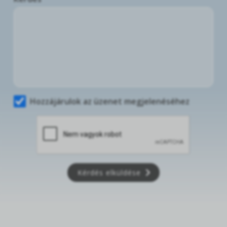
Hozzájárulok az üzenet megjelenéséhez
Kérdés elküldése