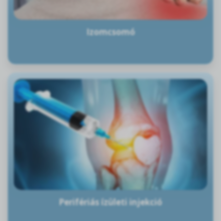
Izomcsomó
Perifériás ízületi injekció