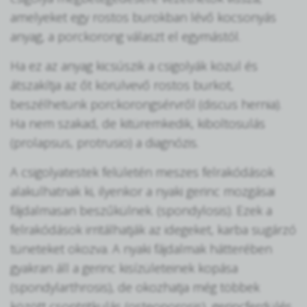
amelyeket egy rostos burokban lévő kocsonyás
anyag, a porckorong választ el egymástól.
Ha ez az anyag kicsúszik a csigolyák közül és
átszakítja az őt körülvevő rostos burkot,
beszélhetünk porckorongsérvről (discus hernia).
Ha nem szakad, de kitüremkedik, kiboltosulás
(prolapsus, protrusio) a diagnózis.
A csigolyatestek felületén meszes felrakódások
alakulhatnak ki, ilyenkor a nyaki gerinc mozgásai
fájdalmasan beszűkülnek. (spondylosis). Ezek a
felrakódások irritálhatják az idegeket, karba sugárzó
tüneteket okozva. A nyaki fájdalmak hátterében
gyakran áll a gerinc kisízületeinek kopása
(spondylarthrosis), de okozhatja még többek
között csontritkulás (osteoporosis), gerincferdülés