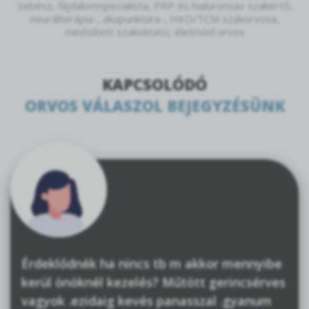
Sebész, fájdalomspecialista, PRP és hialuronsav szakértő,
neurálterápia-, akupunktúra-, HKO/TCM szakorvosa,
minősített szakoktató, életmód orvos
KAPCSOLÓDÓ
ORVOS VÁLASZOL BEJEGYZÉSÜNK
Érdeklődnék ha nincs tb m akkor mennyibe
kerül önöknél kezelés? Műtött gerincsérves
vagyok .ezidaig kevés panasszal .gyanum