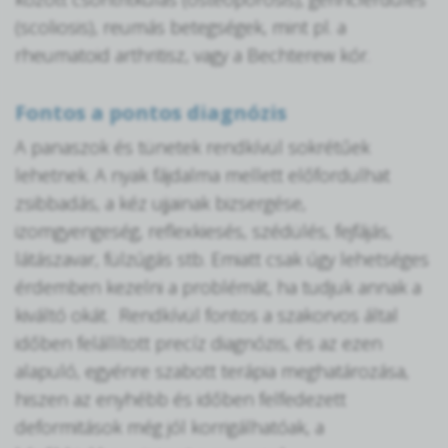
(scoliosis), reumás betegségek, mint pl. a
rheumatoid arthritisz, vagy a Bechterew kór.
Fontos a pontos diagnózis
A panaszok és tünetek rendkívül sokrétűek
lehetnek. A nyak fájdalma mellett előfordulhat
zsibbadás, a kéz ujjainak bizsergése,
izomgyengeség, reflexkiesés, szédülés, fejfájás,
látászavar, fülzúgás stb. Emiatt csak úgy lehetséges
érdemben kezelni a problémát, ha tudjuk annak a
kiváltó okát. Rendkívül fontos a szakorvos által
időben felállított precíz diagnózis, és az ezen
alapuló, egyénre szabott terápia meghatározása,
hiszen az enyhébb és időben felfedezett
deformitások még jól korrigálhatóak, a