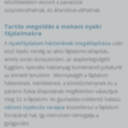
későbbiekben viszont a panaszok
súlyosbodhatnak, és állandóvá válhatnak.
Tartós megoldás a makacs nyaki
fájdalmakra
A
nyakfájdalom hátterének megállapítása
után
első lépés mindig az aktív fájdalomcsillapítás,
amely során kúraszerűen, az alapbetegségtől
függően, speciális hatóanyag kombinációt juttatunk
az érintett területre. Mennyiségét a fájdalom
hátterének, mértékének, a kórelőzménynek és a
páciens fizikai állapotának megfelelően választjuk
meg. Ez a fájdalom- és gyulladáscsökkentő hatású,
célzott injekciós terápia
közvetlenül a fájdalom
forrásánál hat, így intenzíven támogatja a
gyógyulást.