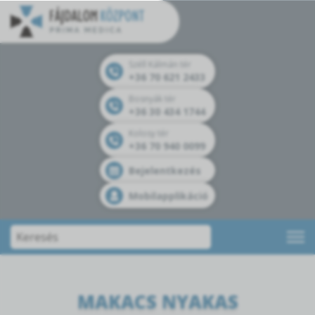
Széll Kálmán tér
+36 70 621 2433
Bosnyák tér
+36 30 434 1744
Kolosy tér
+36 70 940 0099
Bejelentkezés
Mobilapplikáció
MAKACS NYAKAS