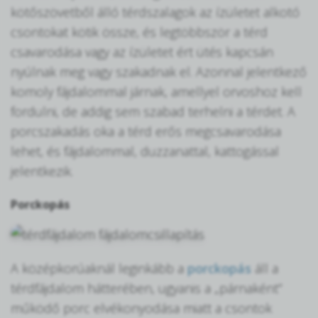
kötőszövetből álló térdszalagok az ízületet alkotó
csontokat kötik össze, és legtöbbször a térd
csavarodása vagy az ízületet ért ütés kapcsán
nyúlnak meg vagy szakadnak el. Azonnal jelentkező
komoly fájdalommal járnak, amellyel orvoshoz kell
fordulni, de addig sem szabad terhelni a térdet. A
porcszakadás oka a térd erős megcsavarodása
lehet, és fájdalommal, duzzanattal, kattogással
jelentkezik.
Porckopás
A középkorúaknál leginkább a
porckopás
áll a
térdfájdalom hátterében, ugyanis a „párnaként”
működő porc elvékonyodása miatt a csontok