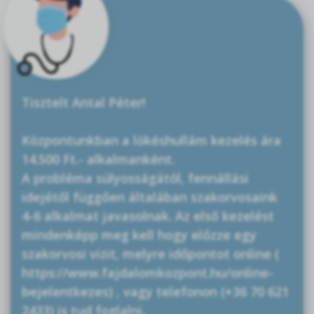
Tisztelt Antal Péter!
Központunkban a lökéshullám kezelés ára
14.500 Ft.- alkalmanként.
A probléma súlyosságától, fennállási
idejétől függően általában szakorvosaink
4-6 alkalmat javasolnak. Az első kezelést
mindenképp meg kell hogy előzze egy
szakorvosi vizit, melyre időpontot online (
https://www.fajdalomkozpont.hu/online-
bejelentkezes) , vagy telefonon (+36 70 621
2433) is tud foglalni.