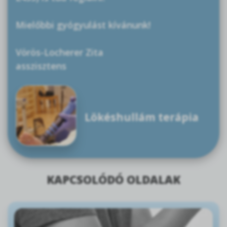
Mielőbbi gyógyulást kívánunk!
Vörös-Locherer Zita
asszisztens
Lökéshullám terápia
KAPCSOLÓDÓ OLDALAK