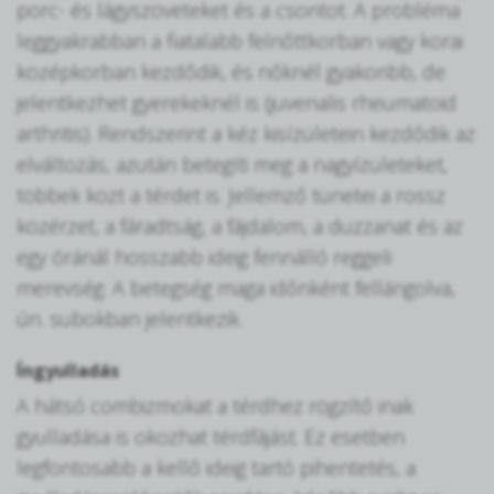
porc- és lágyszöveteket és a csontot. A probléma
leggyakrabban a fiatalabb felnőttkorban vagy korai
középkorban kezdődik, és nőknél gyakoribb, de
jelentkezhet gyerekeknél is (juvenalis rheumatoid
arthritis). Rendszerint a kéz kisízületein kezdődik az
elváltozás, azután betegíti meg a nagyízületeket,
többek közt a térdet is. Jellemző tünetei a rossz
közérzet, a fáradtság, a fájdalom, a duzzanat és az
egy óránál hosszabb ideig fennálló reggeli
merevség. A betegség maga időnként fellángolva,
ún. subokban jelentkezik.
Íngyulladás
A hátsó combizmokat a térdhez rögzítő inak
gyulladása is okozhat térdfájást. Ez esetben
legfontosabb a kellő ideig tartó pihentetés, a