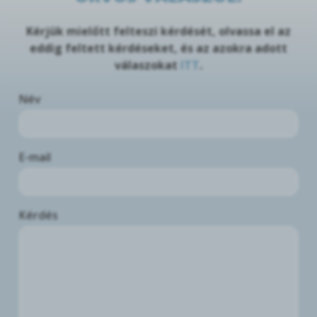
Kérjük mielőtt felteszi kérdését, olvassa el az
eddig feltett kérdéseket, és az azokra adott
válaszokat
ITT
.
Név
E-mail
Kérdés