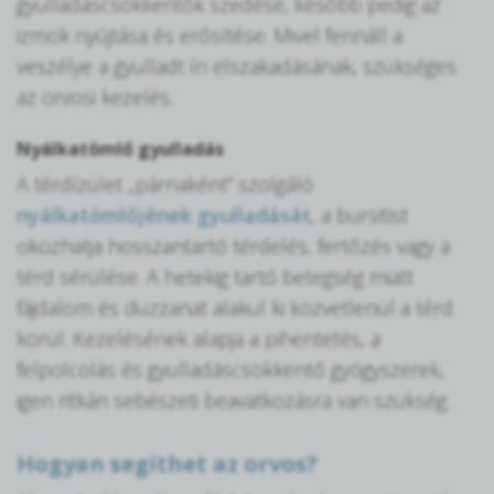
gyulladáscsökkentők szedése, később pedig az
izmok nyújtása és erősítése. Mivel fennáll a
veszélye a gyulladt ín elszakadásának, szükséges
az orvosi kezelés.
Nyálkatömlő gyulladás
A térdízület „párnaként” szolgáló
nyálkatömlőjének gyulladását
, a bursitist
okozhatja hosszantartó térdelés, fertőzés vagy a
térd sérülése. A hetekig tartó betegség miatt
fájdalom és duzzanat alakul ki közvetlenül a térd
körül. Kezelésének alapja a pihentetés, a
felpolcolás és gyulladáscsökkentő gyógyszerek,
igen ritkán sebészeti beavatkozásra van szükség.
Hogyan segíthet az orvos?