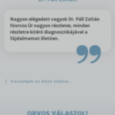
Nagyon elégedett vagyok Dr. Páll Zoltán
főorvos Úr nagyon részletes, minden
részletre kitérő diagnosztikájával a
fájdalmamat illetően.
Visszalépés az előző oldalra...
ORVOS VÁLASZOL!