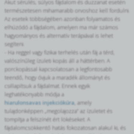
Akut sérülés, súlyos fájdalom és duzzanat esetén
természetesen mihamarabb orvoshoz kell fordulni.
Az esetek többségében azonban folyamatos és
elhúzódó a fájdalom, amelyen ma már számos
hagyományos és alternatív terápiával is lehet
segíteni.
- Ha reggel vagy fizikai terhelés után fáj a térd,
valószínűleg ízületi kopás áll a háttérben. A
porckopással kapcsolatosan a legfontosabb
teendő, hogy óvjuk a maradék állományt és
csillapítsuk a fájdalmat. Ennek egyik
leghatékonyabb módja a
hiarulonsavas injekciókúra
, amely
tulajdonképpen „megolajozza” az ízületet és
tompítja a felszínét ért lökéseket. A
fájdalomcsökkentő hatás fokozatosan alakul ki, és