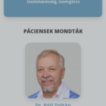
Izommerevség, izomgörcs
PÁCIENSEK MONDTÁK
Dr. Páll Zoltán