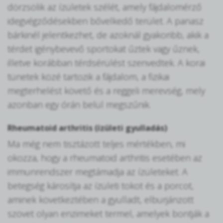
dörzsölik az ízületek szélét, amely fájdalomérző
idegvégződésekben bővelkedő terület. A panasz
bárkinél jelentkezhet, de azoknál gyakoribb, akik a
térdet igénybevevő sportokat űztek vagy űznek,
illetve korábban térdsérülést szenvedtek. A korai
tünetek közé tartozik a fájdalom, a fizikai
megterhelést követő és a reggeli merevség, mely
azonban egy órán belül megszűnik.
Rheumatoid arthritis (ízületi gyulladás)
Ma még nem tisztázott teljes mértékben, mi
okozza, hogy a rheumatoid arthritis esetében az
immunrendszer megtámadja az ízületeket. A
betegség károsítja az ízületi tokot és a porcot,
aminek következtében a gyulladt, elburjánzott
szövet olyan enzimeket termel, amelyek bontják a