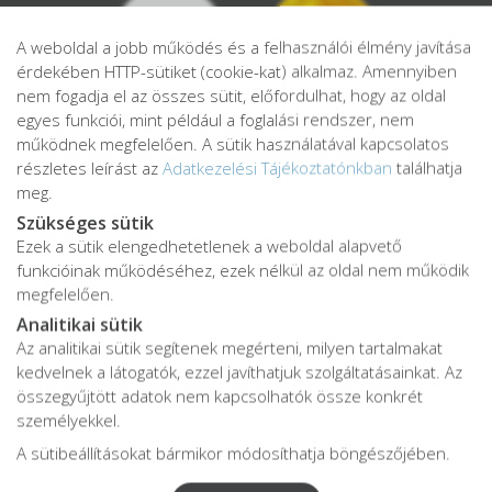
A weboldal a jobb működés és a felhasználói élmény javítása
érdekében HTTP-sütiket (cookie-kat) alkalmaz. Amennyiben
nem fogadja el az összes sütit, előfordulhat, hogy az oldal
egyes funkciói, mint például a foglalási rendszer, nem
működnek megfelelően. A sütik használatával kapcsolatos
részletes leírást az
Adatkezelési Tájékoztatónkban
találhatja
meg.
Szükséges sütik
Ezek a sütik elengedhetetlenek a weboldal alapvető
Adatkezelési tájékoztató
funkcióinak működéséhez, ezek nélkül az oldal nem működik
Adatvédelmi tájékoztató
megfelelően.
ÁSZF
Analitikai sütik
Impresszum
Az analitikai sütik segítenek megérteni, milyen tartalmakat
kedvelnek a látogatók, ezzel javíthatjuk szolgáltatásainkat. Az
Karrier
összegyűjtött adatok nem kapcsolhatók össze konkrét
személyekkel.
A sütibeállításokat bármikor módosíthatja böngészőjében.
Az oldalon feltüntetett árak az ÁFÁ-t tartalmazzák!