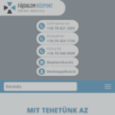
Széll Kálmán tér
+36 70 621 2433
Bosnyák tér
+36 30 434 1744
Kolosy tér
+36 70 940 0099
Bejelentkezés
Mobilapplikáció
MIT TEHETÜNK AZ