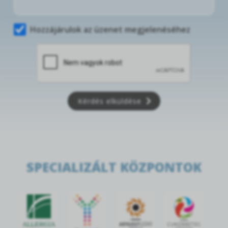
Hozzájárulok az üzenet megjelenéséhez
Kérdés elküldése
SPECIALIZÁLT KÖZPONTOK