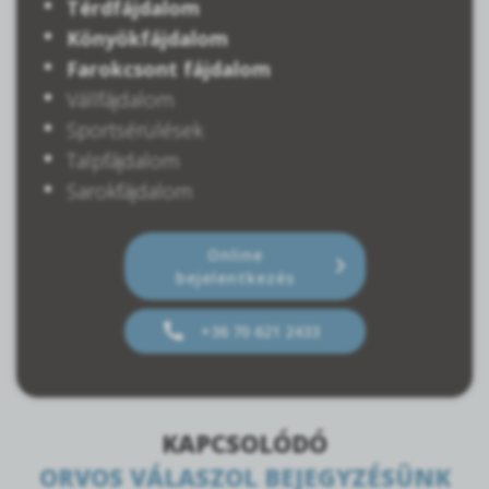
Térdfájdalom
Könyökfájdalom
Farokcsont fájdalom
Vállfájdalom
Sportsérülések
Talpfájdalom
Sarokfájdalom
Online
bejelentkezés
+36 70 621 2433
KAPCSOLÓDÓ
ORVOS VÁLASZOL BEJEGYZÉSÜNK