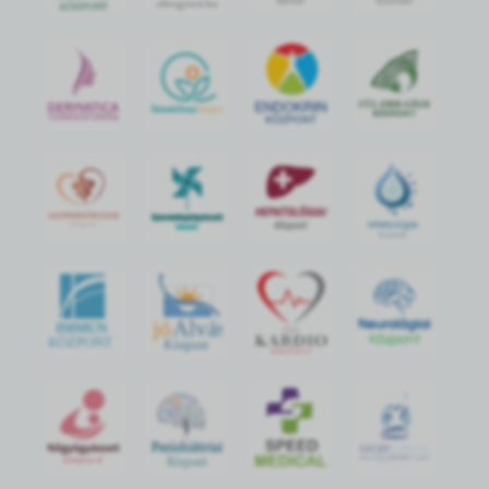
jó
Alvás
IMMUN
KÖZPONT
Központ
S
POR
T
O
R
V
OS
I
KÖ
ZPON
T