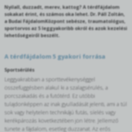
Nyilall, duzzadt, merev, kattog? A térdfájdalom
sokakat érint, és számos oka lehet. Dr. Páll Zoltán,
a Budai FájdalomKözpont sebésze, traumatológus,
sportorvos az 5 leggyakoribb okról és azok kezelési
lehetőségeiről beszélt.
A térdfájdalom 5 gyakori forrása
Sportsérülés
Leggyakrabban a sporttevékenységgel
összefüggésben alakul ki a szalagsérülés, a
porcszakadás és a futótérd. Ez utóbbi
tulajdonképpen az inak gyulladását jelenti, ami a túl
sok vagy helytelen technikájú futás, síelés vagy
kerékpározás következtében jön létre. Jellemző
tünete a fájdalom, esetleg duzzanat. Az erős