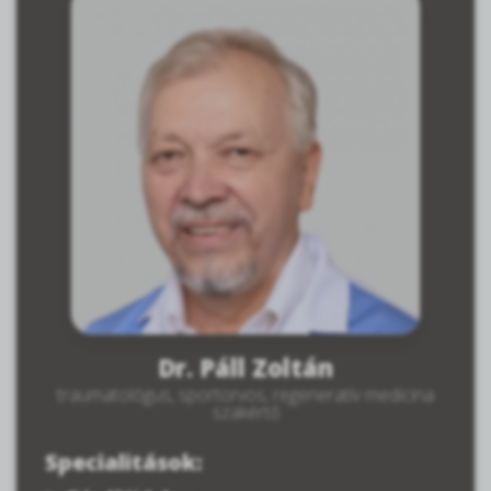
Dr. Páll Zoltán
traumatológus, sportorvos, regeneratív medicina
szakértő
Specialitások: