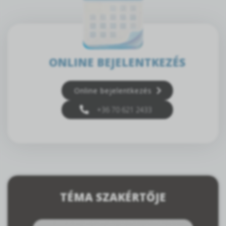
ONLINE BEJELENTKEZÉS
Online bejelentkezés
+36 70 621 2433
TÉMA SZAKÉRTŐJE