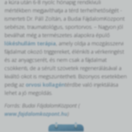
a kúra után 6-8 nyolc hónapig rendkívüli
mértékben megjavíthatja a térd terhelhetőségét -
ismerteti Dr. Páll Zoltán, a Budai FájdalomKözpont
sebésze, traumatológus, sportorvos. – Nagyon jól
beválhat még a természetes alapokra épülő
lökéshullám terápia
, amely oldja a mozgásszervi
fájdalmat okozó triggereket, élénkíti a vérkeringést
és az anyagcserét, és nem csak a fájdalmat
csökkenti, de a sérült szövetek regenerálásával a
kiváltó okot is megszüntetheti. Bizonyos esetekben
pedig az
orvosi kollagén
térdbe való injektálása
lehet a jó megoldás.
Forrás: Budai FájdalomKözpont (
www.fajdalomkozpont.hu
)