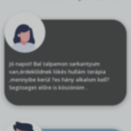
Jó napot! Bal talpamon sarkantyum
van,érdeklődnek lökés hullám terápia
,mennyibe kerül ?es hány alkalom kell?
Segitseget előre is köszönöm .