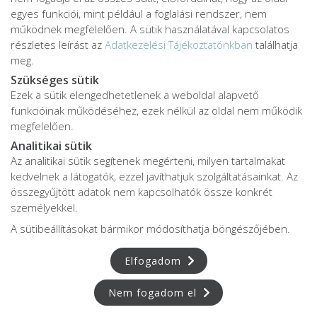
egyes funkciói, mint például a foglalási rendszer, nem
működnek megfelelően. A sütik használatával kapcsolatos
részletes leírást az
Adatkezelési Tájékoztatónkban
találhatja
meg.
Szükséges sütik
Ezek a sütik elengedhetetlenek a weboldal alapvető
Adatkezelési tájékoztató
funkcióinak működéséhez, ezek nélkül az oldal nem működik
Adatvédelmi tájékoztató
megfelelően.
ÁSZF
Analitikai sütik
Impresszum
Az analitikai sütik segítenek megérteni, milyen tartalmakat
kedvelnek a látogatók, ezzel javíthatjuk szolgáltatásainkat. Az
Karrier
összegyűjtött adatok nem kapcsolhatók össze konkrét
személyekkel.
A sütibeállításokat bármikor módosíthatja böngészőjében.
Az oldalon feltüntetett árak az ÁFÁ-t tartalmazzák!
A képek a
Shutterstock.com
és a
Canva.com
licence alapján
Elfogadom
kerültek felhasználásra.
Copyright © 2026 •
FájdalomKözpont
• Minden jog fenntartva.
Nem fogadom el
Developed by
Appon
&
György Nándor