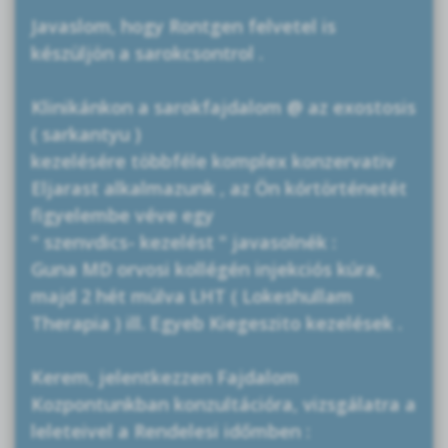
Javaslom, hogy Rontgen felvetel is
készüljön a sarokcsontrol .
Klinikánkon a sarokfajdalom @ az exostosis
( sarkantyu )
kezelésére többféle komplex konzervativ
Eljarast alkalmazunk , az Ön kórtörténetét
figyelembe véve egy
" szenvdics- kezelést " javasolnék :
Guna MD orvosi kollégén injekciós kúra,
majd 2 hét múlva LHT ( Lokeshullam
Therapia ) ill. Egyeb Kiegeszito kezelések .
Kerem, jelentkezzen Fajdalom
Kozpontunkban konzultációra, vizsgálatra a
leleteivel a Rendelesi időmben :