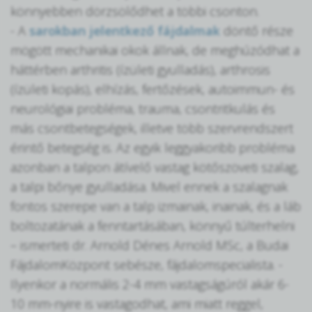
könnyebben dörzsölődhet a többi csonton.
- A
sarokban jelentkező fájdalmak
döntő része
mögött mechanikai okok állnak, de meghúzódhat a
háttérben arthritis (ízületi gyulladás), arthrosis
(ízületi kopás), elhízás, fertőzések, autoimmun- és
neurológiai probléma, trauma, csontritkulás és
más csontbetegségek, illetve több szervrendszert
érintő betegség is. Az egyik leggyakoribb probléma
azonban a talpon átívelő vastag kötőszöveti szalag,
a talpi bőnye gyulladása. Mivel ennek a szalagnak
fontos szerepe van a talp izmainak, inainak, és a láb
boltozatának a fenntartásában, könnyű túlterhelni
– ismerteti dr. Arnold Dénes Arnold MSc, a Budai
FájdalomKözpont sebésze, fájdalomspecialista. -
Ilyenkor a normális 2-4 mm vastagságúról akár 6-
10 mm-nyire is vastagodhat, ami miatt reggel,