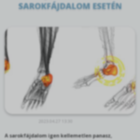
SAROKFÁJDALOM ESETÉN
2023.04.27 13:30
A sarokfájdalom igen kellemetlen panasz,