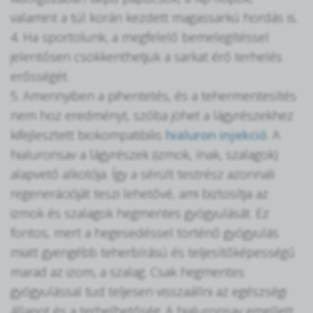
valamint a túl korán kezdett magassarkú hordás is.
4. Ha sportolunk, a megfelelő bemelegítéssel
jelentősen csökkenthetjük a sarkat érő terhelés
erősségét.
5. Amennyiben a pihentetés, és a tehermentesítés
nem hoz eredményt, szóba jöhet a lágyrészekhez
kifejlesztett biokompatibilis
hialuron injekció
. A
hialuronsav a lágyrészek (izmok, ínak, szalagok)
alapvető alkotója. Így a sérült testrész azonnali
regenerációját teszi lehetővé, ami biztosítja az
izmok és szalagok hegmentes gyógyulását. Ez
fontos, mert a hegesedéssel történő gyógyulás
miatt gyengébb teherbírású és teljesítőképességű
marad az izom, a szalag. Csak hegmentes
gyógyulással tud teljesen visszaállni az egészségi
állapot és a terhelhetőség. A hialuronsav emellett