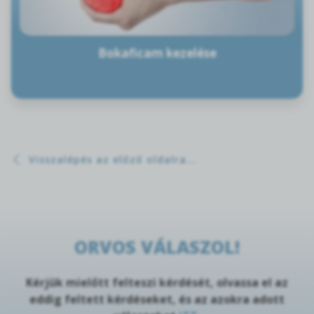
Bokaficam kezelése
Visszalépés az előző oldalra...
ORVOS VÁLASZOL!
Kérjük mielőtt felteszi kérdését, olvassa el az
eddig feltett kérdéseket, és az azokra adott