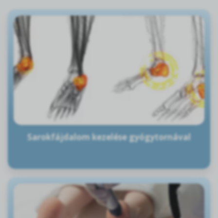
Sarokfájdalom kezelése gyógytornával