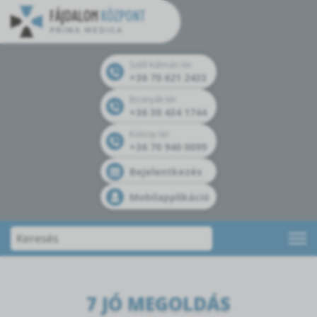
Széll Kálmán tér
+36 70 621 2433
Bosnyák tér
+36 30 434 1744
Kolosy tér
+36 70 940 0099
Bejelentkezés
Mobilapplikáció
7 JÓ MEGOLDÁS