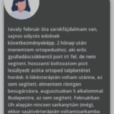
tavaly február óta sarokfájdalmam van,
sajnos súlyzós edzések
következményeképp. 2 hónap után
menemtem ortopedushoz, aki erős
gyulladáscsökkentő port irt fel, de nem
segitett. hosszanti boltozatom picit
lesüllyedt azóta ortoped talpbetétet
hordok. 6 lökésterápián voltam utánna, az
sem segített. elmentem röntgen
besugárzásra, augusztusban 5 alkalommal
Budapestre, az sem segített. Februárban
Uh alapján nincsen sarkanytúm (még),
ekkor sajátvérterápián voltam(sarkamba