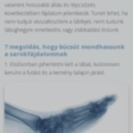
valamint hosszabb állás és lépcsőzés
következtében fájdalom jelentkezik. Tünet lehet, ha
nem tudjuk visszafeszíteni a lábfejet, nem tudunk
lábujjhegyre emelkedni, vagy zsibbadást érzünk.
7 megoldás, hogy búcsút mondhassunk
a sarokfájdalomnak
1. Elsősorban pihentetni kell a lábat, különösen
kerülni a futást és a kemény talajon járást.