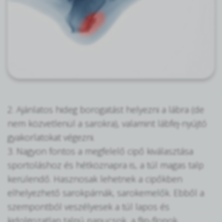
2. Ajánlatos hideg borogatást helyezni a lábra (de
nem közvetlenül a sarokra), valamint lábfej-nyújtó
gyakorlatokat végezni.
3. Nagyon fontos a megfelelő cipő kiválasztása
sportoláshoz és hétköznapra is, a túl magas talp
kerülendő. Hasznosak lehetnek a cipőkben
elhelyezhető sarokpárnák, sarokemelők. Ebből a
szempontból veszélyesek a túl lapos és
kidolgozatlan talpú papucsok, a flip-flopok,