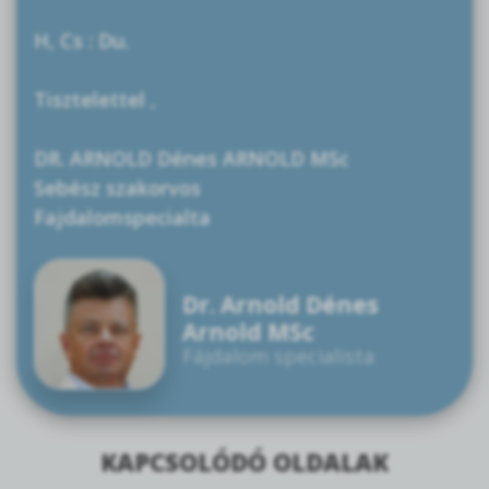
H, Cs : Du.
Tisztelettel ,
DR. ARNOLD Dénes ARNOLD MSc
Sebész szakorvos
Fajdalomspecialta
Dr. Arnold Dénes
Arnold MSc
Fájdalom specialista
KAPCSOLÓDÓ OLDALAK