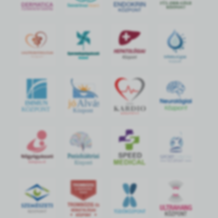
jó
Alvás
IMMUN
KÖZPONT
Központ
S
POR
T
O
R
V
OS
I
KÖ
ZPON
T