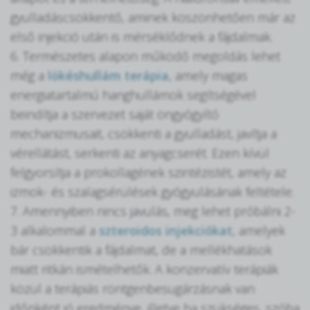
gyulladáscsökkentő, aminek köszönhetően már az
első injekció után is mérséklődnek a fájdalmak.
6. Természetes alapon működő megoldás lehet
még a
lökéshullám terápia
, amely magas
energiatartalmú hanghullámok segítségével
beindítja a szervezet saját öngyógyító
mechanizmusait, csökkenti a gyulladást, javítja a
vérellátást, serkenti az anyagcserét. Ezen kívül
felgyorsítja a prokollagének szintézistét, amely az
izmok- és szalagsérülések gyógyulásának feltétele.
7. Amennyiben nincs javulás, meg lehet próbálni 2-
3 alkalommal a
szteroidos injekciókat
, amelyek
bár csökkentik a fájdalmat, de a mellékhatások
miatt ritkán ismételhetők. A konzervatív terápiák
közül a terápiás röntgenbesugárzásnak van
időnként jó eredménye, illetve ha szükséges, szóba