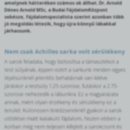
amelynek hátterében számos ok állhat. Dr. Arnold
Dénes Arnold MSc, a Budai FájdalomKözpont
sebésze, fájdalomspecialista szerint azonban több
jó megoldás létezik, hogy újra könnyű lábakkal
járhassunk.
Nem csak Achilles sarka volt sérülékeny
A sarok feladata, hogy biztosítsa a támasztékot a
test súlyának, éppen ezért a sarkunk minden egyes
lépésünknél jelentős behatásnak van kitéve.
Járáskor a testsúly 1.25-szöröse, futáskor a 2.75-
szöröse nehezedik a lábunkra. Ez a magyarázata
annak, miért olyan érzékeny és sérülékeny ez a
terület. Különösen tinédzsereknél gyakori a sarok
ütődései miatt kialakuló fájdalom, hiszen ebben a
korban még nem teljesen kifejlett a sarokcsont és