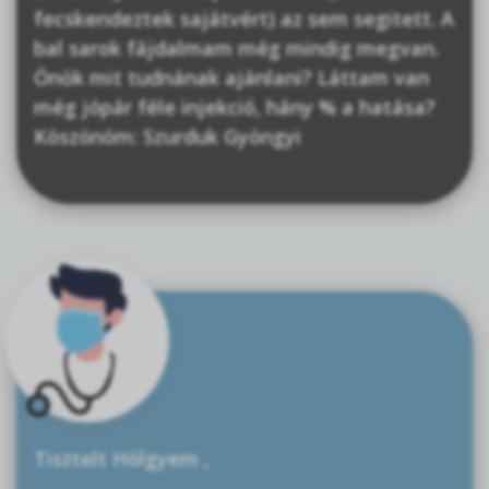
fecskendeztek sajátvért) az sem segitett. A
bal sarok fájdalmam még mindig megvan.
Önök mit tudnának ajánlani? Láttam van
még jópár féle injekció, hány % a hatása?
Köszönöm: Szurduk Gyöngyi
Tisztelt Hölgyem ,