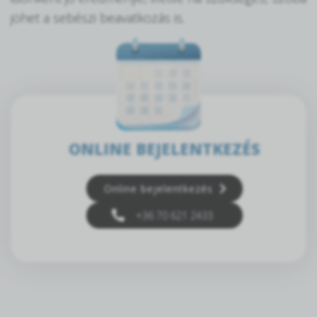
jöhet a sebészi beavatkozás is.
ONLINE BEJELENTKEZÉS
Online bejelentkezés
+36 70 621 2433