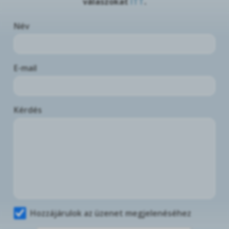
válaszokat
ITT
.
Név
E-mail
Kérdés
Hozzájárulok az üzenet megjelenéséhez